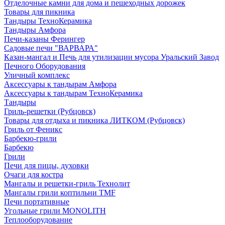
Отделочные камни для дома и пешеходных дорожек
Товары для пикника
Тандыры ТехноКерамика
Тандыры Амфора
Печи-казаны Ферингер
Садовые печи "ВАРВАРА"
Казан-мангал и Печь для утилизации мусора Уральский Завод
Печного Оборудования
Уличный комплекс
Аксессуары к тандырам Амфора
Аксессуары к тандырам ТехноКерамика
Тандыры
Гриль-решетки (Рубцовск)
Товары для отдыха и пикника ЛИТКОМ (Рубцовск)
Гриль от Феникс
Барбекю-грили
Барбекю
Грили
Печи для пицы, духовки
Очаги для костра
Мангалы и решетки-гриль Технолит
Мангалы грили коптильни TMF
Печи портативные
Угольные грили MONOLITH
Теплооборудование