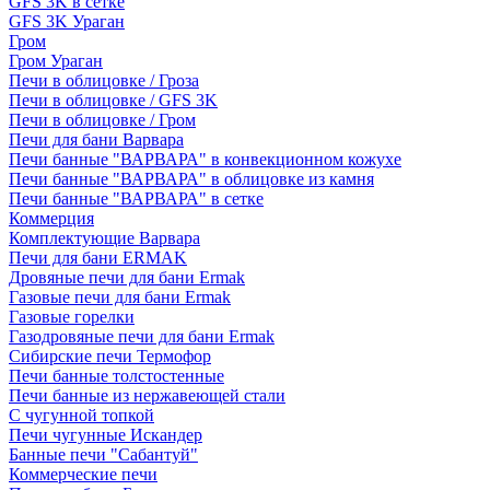
GFS 3K в сетке
GFS 3K Ураган
Гром
Гром Ураган
Печи в облицовке / Гроза
Печи в облицовке / GFS 3K
Печи в облицовке / Гром
Печи для бани Варвара
Печи банные "ВАРВАРА" в конвекционном кожухе
Печи банные "ВАРВАРА" в облицовке из камня
Печи банные "ВАРВАРА" в сетке
Коммерция
Комплектующие Варвара
Печи для бани ERMAK
Дровяные печи для бани Ermak
Газовые печи для бани Ermak
Газовые горелки
Газодровяные печи для бани Ermak
Сибирские печи Термофор
Печи банные толстостенные
Печи банные из нержавеющей стали
С чугунной топкой
Печи чугунные Искандер
Банные печи "Сабантуй"
Коммерческие печи