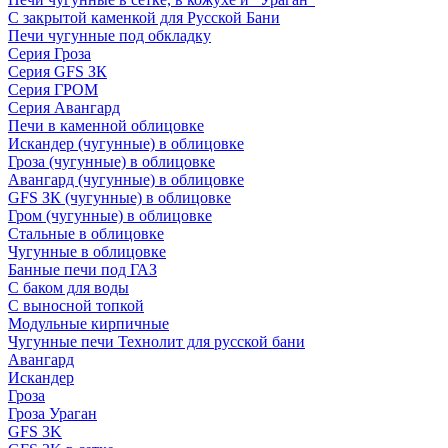
С закрытой каменкой для Русской Бани
Печи чугунные под обкладку
Серия Гроза
Серия GFS ЗК
Серия ГРОМ
Серия Авангард
Печи в каменной облицовке
Искандер (чугунные) в облицовке
Гроза (чугунные) в облицовке
Авангард (чугунные) в облицовке
GFS ЗК (чугунные) в облицовке
Гром (чугунные) в облицовке
Стальные в облицовке
Чугунные в облицовке
Банные печи под ГАЗ
С баком для воды
С выносной топкой
Модульные кирпичные
Чугунные печи Технолит для русской бани
Авангард
Искандер
Гроза
Гроза Ураган
GFS 3K