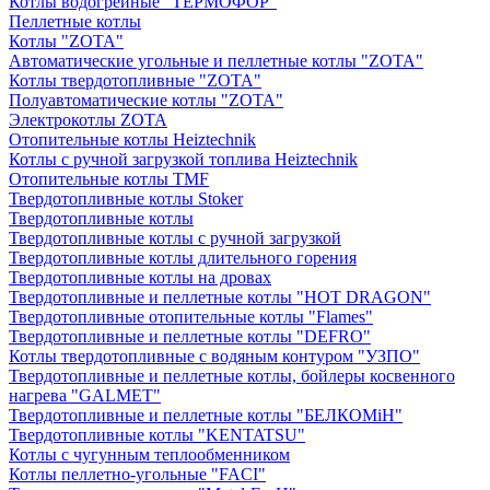
Котлы водогрейные "ТЕРМОФОР"
Пеллетные котлы
Котлы "ZOTA"
Автоматические угольные и пеллетные котлы "ZOTA"
Котлы твердотопливные "ZOTA"
Полуавтоматические котлы "ZOTA"
Электрокотлы ZOTA
Отопительные котлы Heiztechnik
Котлы с ручной загрузкой топлива Heiztechnik
Отопительные котлы TMF
Твердотопливные котлы Stoker
Твердотопливные котлы
Твердотопливные котлы с ручной загрузкой
Твердотопливные котлы длительного горения
Твердотопливные котлы на дровах
Твердотопливные и пеллетные котлы "HOT DRAGON"
Твердотопливные отопительные котлы "Flames"
Твердотопливные и пеллетные котлы "DEFRO"
Котлы твердотопливные с водяным контуром "УЗПО"
Твердотопливные и пеллетные котлы, бойлеры косвенного
нагрева "GALMET"
Твердотопливные и пеллетные котлы "БЕЛКОМiН"
Твердотопливные котлы "KENTATSU"
Котлы с чугунным теплообменником
Котлы пеллетно-угольные "FACI"