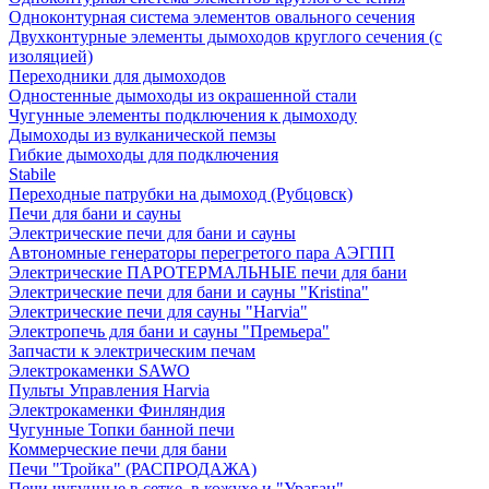
Одноконтурная система элементов овального сечения
Двухконтурные элементы дымоходов круглого сечения (с
изоляцией)
Переходники для дымоходов
Одностенные дымоходы из окрашенной стали
Чугунные элементы подключения к дымоходу
Дымоходы из вулканической пемзы
Гибкие дымоходы для подключения
Stabile
Переходные патрубки на дымоход (Рубцовск)
Печи для бани и сауны
Электрические печи для бани и сауны
Автономные генераторы перегретого пара АЭГПП
Электрические ПАРОТЕРМАЛЬНЫЕ печи для бани
Электрические печи для бани и сауны "Кristina"
Электрические печи для сауны "Harvia"
Электропечь для бани и сауны "Премьера"
Запчасти к электрическим печам
Электрокаменки SAWO
Пульты Управления Harvia
Электрокаменки Финляндия
Чугунные Топки банной печи
Коммерческие печи для бани
Печи "Тройка" (РАСПРОДАЖА)
Печи чугунные в сетке, в кожухе и "Ураган"