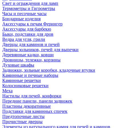
Свет и ограждения для ламп
Термометры и Гигрометры
Часы и песочные часы
Бондарные изделия
Аксессуары к печам Ферингер
Аксессуары для барбекю
Быки, подставки для дров
Ведра для угля, грили
Дверцы для каминов и печей
Дверцы зольников, печей для выпечки
Деревянные кадки, ковши
Дровницы, тележки, корзины
Духовые шкафы
Задвижки, зольные коробки, кладочные втулки
Каминные и печные наборы
Каминные решетки
Колосниковые решетки
Меха
Настилы для печей, конфорки
Передние панели, панели задвижек
Пластины декоративные
Подставки для каминных спичек
Предтопочные листы
Прочистные дверцы
Элементы из натурального камня для печей и каминов