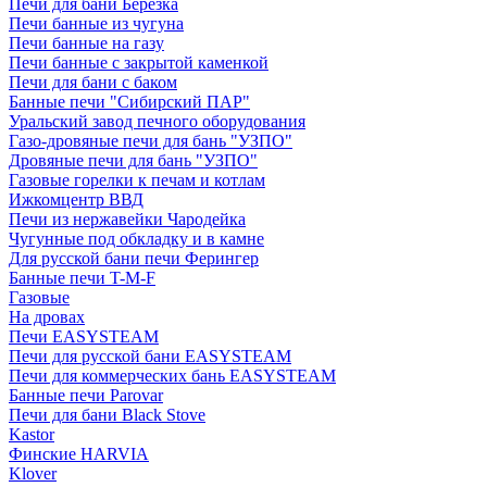
Печи для бани Березка
Печи банные из чугуна
Печи банные на газу
Печи банные с закрытой каменкой
Печи для бани с баком
Банные печи "Сибирский ПАР"
Уральский завод печного оборудования
Газо-дровяные печи для бань "УЗПО"
Дровяные печи для бань "УЗПО"
Газовые горелки к печам и котлам
Ижкомцентр ВВД
Печи из нержавейки Чародейка
Чугунные под обкладку и в камне
Для русской бани печи Ферингер
Банные печи T-M-F
Газовые
На дровах
Печи EASYSTEAM
Печи для русской бани EASYSTEAM
Печи для коммерческих бань EASYSTEAM
Банные печи Parovar
Печи для бани Black Stove
Kastor
Финские HARVIA
Klover