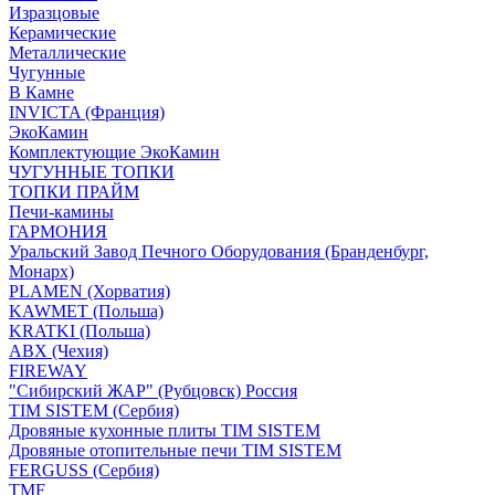
Изразцовые
Керамические
Металлические
Чугунные
В Камне
INVICTA (Франция)
ЭкоКамин
Комплектующие ЭкоКамин
ЧУГУННЫЕ ТОПКИ
ТОПКИ ПРАЙМ
Печи-камины
ГАРМОНИЯ
Уральский Завод Печного Оборудования (Бранденбург,
Монарх)
PLAMEN (Хорватия)
KAWMET (Польша)
KRATKI (Польша)
ABX (Чехия)
FIREWAY
"Сибирский ЖАР" (Рубцовск) Россия
TIM SISTEM (Сербия)
Дровяные кухонные плиты TIM SISTEM
Дровяные отопительные печи TIM SISTEM
FERGUSS (Сербия)
TMF