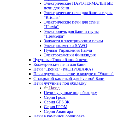
Электрические ПАРОТЕРМАЛЬНЫЕ
печи для бани
Электрические печи для бани и сауны
"Кristina"
Электрические печи для сауны
"Harvia"
Электропечь для бани и сауны
"Премьера"
Запчасти к электрическим печам
Электрокаменки SAWO
Пульты Управления Harvia
Электрокаменки Финляндия
Чугунные Топки банной печи
Коммерческие печи для бани
Печи "Тройка" (РАСПРОДАЖА)
Печи чугунные в сетке, в кожухе и "Ураган"
С закрытой каменкой для Русской Бани
Печи чугунные под обкладку
Назад
Печи чугунные под обкладку
Серия Гроза
Серия GFS ЗК
Серия ГРОМ
Серия Авангард
Печи в каменной облицовке