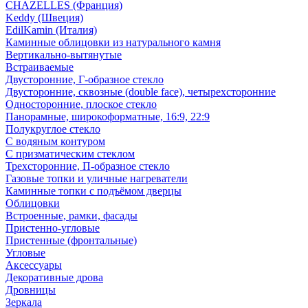
CHAZELLES (Франция)
Keddy (Швеция)
EdilKamin (Италия)
Каминные облицовки из натурального камня
Вертикально-вытянутые
Встраиваемые
Двусторонние, Г-образное стекло
Двусторонние, сквозные (double face), четырехсторонние
Односторонние, плоское стекло
Панорамные, широкоформатные, 16:9, 22:9
Полукруглое стекло
С водяным контуром
С призматическим стеклом
Трехсторонние, П-образное стекло
Газовые топки и уличные нагреватели
Каминные топки с подъёмом дверцы
Облицовки
Встроенные, рамки, фасады
Пристенно-угловые
Пристенные (фронтальные)
Угловые
Аксессуары
Декоративные дрова
Дровницы
Зеркала