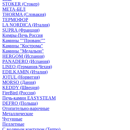
STOKER (Стокер)
МЕТА-БЕЛ
THORMA (Словакия)
ТЕРМОФОР
LA NORDICA (Италия)
SUPRA (Франция)
Кимры-Печь Россия
Камины ""Прованс""
Камины "Кострома"
Камины "Медальон"
HERGOM (Испания)
PANADERO (Испания)
LISEO (Германия-Чехия)
EDILKAMIN (Италия)
JOTUL (Норвегия)
MORSO (Дания)
KEDDY (Швеция)
FireBird (Россия)
Печь-камин EASYSTEAM
DEFRO (Польша)
Отопительно-варочные
Металлические
Чугунные
Пеллетные
С водяным контуром (Termo)