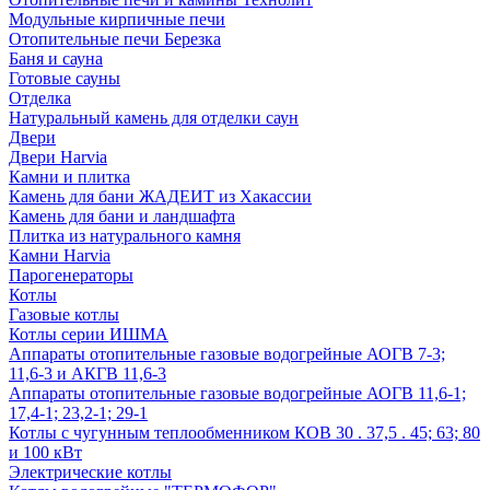
Модульные кирпичные печи
Отопительные печи Березка
Баня и сауна
Готовые сауны
Отделка
Натуральный камень для отделки саун
Двери
Двери Harvia
Камни и плитка
Камень для бани ЖАДЕИТ из Хакассии
Камень для бани и ландшафта
Плитка из натурального камня
Камни Harvia
Парогенераторы
Котлы
Газовые котлы
Котлы серии ИШМА
Аппараты отопительные газовые водогрейные АОГВ 7-3;
11,6-3 и АКГВ 11,6-3
Аппараты отопительные газовые водогрейные АОГВ 11,6-1;
17,4-1; 23,2-1; 29-1
Котлы с чугунным теплообменником КОВ 30 . 37,5 . 45; 63; 80
и 100 кВт
Электрические котлы