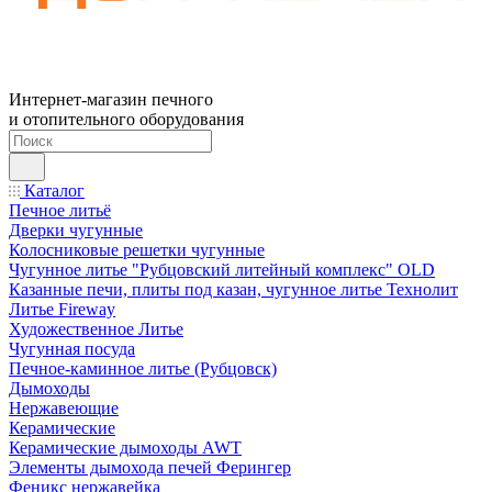
Интернет-магазин печного
и отопительного оборудования
Каталог
Печное литьё
Дверки чугунные
Колосниковые решетки чугунные
Чугунное литье "Рубцовский литейный комплекс" OLD
Казанные печи, плиты под казан, чугунное литье Технолит
Литье Fireway
Художественное Литье
Чугунная посуда
Печное-каминное литье (Рубцовск)
Дымоходы
Нержавеющие
Керамические
Керамические дымоходы AWT
Элементы дымохода печей Ферингер
Феникс нержавейка