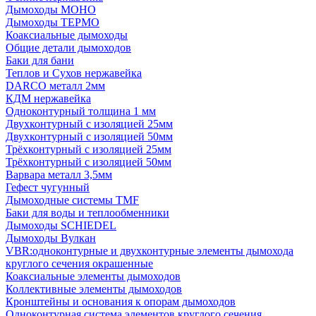
Дымоходы МОНО
Дымоходы ТЕРМО
Коаксиальные дымоходы
Общие детали дымоходов
Баки для бани
Теплов и Сухов нержавейка
DARCO металл 2мм
КДМ нержавейка
Одноконтурный толщина 1 мм
Двухконтурный с изоляцией 25мм
Двухконтурный с изоляцией 50мм
Трёхконтурный с изоляцией 25мм
Трёхконтурный с изоляцией 50мм
Варвара металл 3,5мм
Гефест чугунный
Дымоходные системы TMF
Баки для воды и теплообменники
Дымоходы SCHIEDEL
Дымоходы Вулкан
VBR:одноконтурные и двухконтурные элементы дымохода
круглого сечения окрашенные
Коаксиальные элементы дымоходов
Коллективные элементы дымоходов
Кронштейны и основания к опорам дымоходов
Одноконтурная система элементов круглого сечения