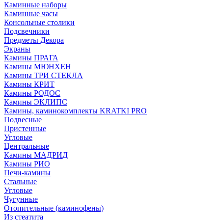
Каминные наборы
Каминные часы
Консольные столики
Подсвечники
Предметы Декора
Экраны
Камины ПРАГА
Камины МЮНХЕН
Камины ТРИ СТЕКЛА
Камины КРИТ
Камины РОДОС
Камины ЭКЛИПС
Камины, каминокомплекты KRATKI PRO
Подвесные
Пристенные
Угловые
Центральные
Камины МАДРИД
Камины РИО
Печи-камины
Стальные
Угловые
Чугунные
Отопительные (каминофены)
Из стеатита