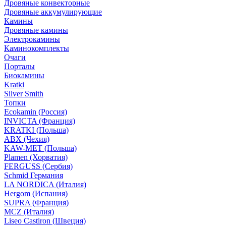
Дровяные конвекторные
Дровяные аккумулирующие
Камины
Дровяные камины
Электрокамины
Каминокомплекты
Очаги
Порталы
Биокамины
Kratki
Silver Smith
Топки
Ecokamin (Россия)
INVICTA (Франция)
KRATKI (Польша)
ABX (Чехия)
KAW-MET (Польша)
Plamen (Хорватия)
FERGUSS (Сербия)
Schmid Германия
LA NORDICA (Италия)
Hergom (Испания)
SUPRA (Франция)
MCZ (Италия)
Liseo Castiron (Швеция)