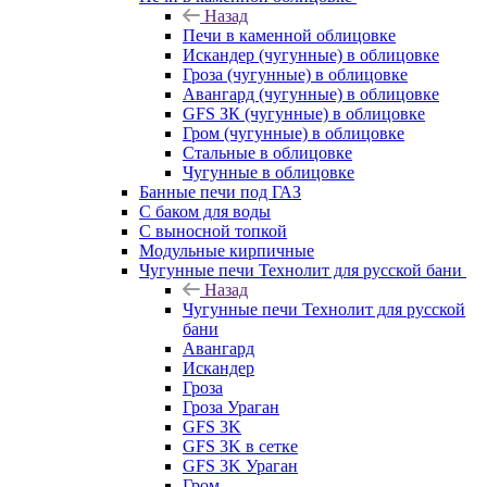
Назад
Печи в каменной облицовке
Искандер (чугунные) в облицовке
Гроза (чугунные) в облицовке
Авангард (чугунные) в облицовке
GFS ЗК (чугунные) в облицовке
Гром (чугунные) в облицовке
Стальные в облицовке
Чугунные в облицовке
Банные печи под ГАЗ
С баком для воды
С выносной топкой
Модульные кирпичные
Чугунные печи Технолит для русской бани
Назад
Чугунные печи Технолит для русской
бани
Авангард
Искандер
Гроза
Гроза Ураган
GFS 3K
GFS 3K в сетке
GFS 3K Ураган
Гром