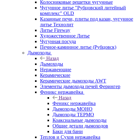
Колосниковые решетки чугунные
Чугунное литье "Рубцовский литейный
комплекс" OLD
Казанные печи, плиты под казан, чугунное
литье Технолит
Литье Fireway
Художественное Литье
Чугунная посуда
Печное-каминное литье (Рубцовск)
Дымоходы
Назад
Дымоходы
Нержавеющие
Керамические
Керамические дымоходы AWT
Элементы дымохода печей Ферингер
Феникс нержавейка
Назад
Феникс нержавейка
Дымоходы МОНО
Дымоходы ТЕРМО
Коаксиальные дымоходы
Общие детали дымоходов
Баки для бани
Теплов и Сухов нержавейка