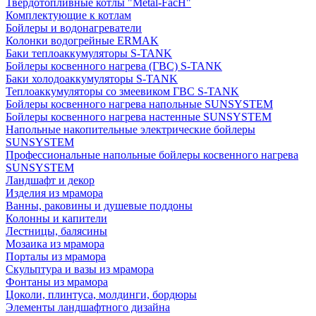
Твердотопливные котлы "Metal-FacH"
Комплектующие к котлам
Бойлеры и водонагреватели
Колонки водогрейные ERMAK
Баки теплоаккумуляторы S-TANK
Бойлеры косвенного нагрева (ГВС) S-TANK
Баки холодоаккумуляторы S-TANK
Теплоаккумуляторы со змеевиком ГВС S-TANK
Бойлеры косвенного нагрева напольные SUNSYSTEM
Бойлеры косвенного нагрева настенные SUNSYSTEM
Напольные накопительные электрические бойлеры
SUNSYSTEM
Профессиональные напольные бойлеры косвенного нагрева
SUNSYSTEM
Ландшафт и декор
Изделия из мрамора
Ванны, раковины и душевые поддоны
Колонны и капители
Лестницы, балясины
Мозаика из мрамора
Порталы из мрамора
Скульптура и вазы из мрамора
Фонтаны из мрамора
Цоколи, плинтуса, молдинги, бордюры
Элементы ландшафтного дизайна