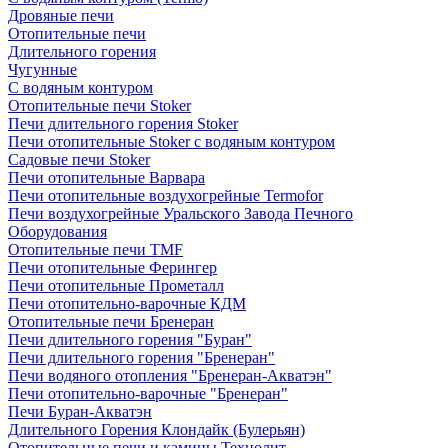
Дровяные печи
Отопительные печи
Длительного горения
Чугунные
C водяным контуром
Отопительные печи Stoker
Печи длительного горения Stoker
Печи отопительные Stoker с водяным контуром
Садовые печи Stoker
Печи отопительные Варвара
Печи отопительные воздухогрейные Termofor
Печи воздухогрейные Уральского Завода Печного
Оборудования
Отопительные печи TMF
Печи отопительные Ферингер
Печи отопительные Прометалл
Печи отопительно-варочные КДМ
Отопительные печи Бренеран
Печи длительного горения "Буран"
Печи длительного горения "Бренеран"
Печи водяного отопления "Бренеран-Акватэн"
Печи отопительно-варочные "Бренеран"
Печи Буран-Акватэн
Длительного Горения Клондайк (Булерьян)
Отопительные печи и камины Технолит