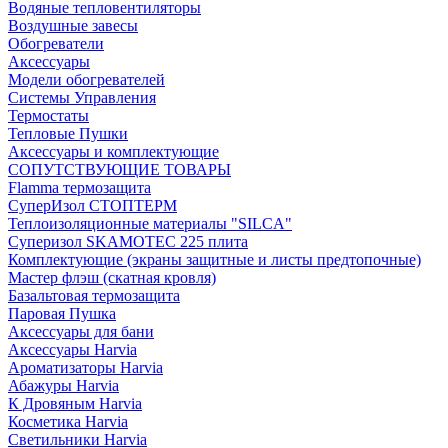
Водяные тепловентиляторы
Воздушные завесы
Обогреватели
Аксессуары
Модели обогревателей
Системы Управления
Термостаты
Тепловые Пушки
Аксессуары и комплектующие
СОПУТСТВУЮЩИЕ ТОВАРЫ
Flamma термозащита
СуперИзол СТОПТЕРМ
Теплоизоляционные материалы "SILCA"
Суперизол SKAMOTEC 225 плита
Комплектующие (экраны защитные и листы предтопочные)
Мастер флэш (скатная кровля)
Базальтовая термозащита
Паровая Пушка
Аксессуары для бани
Аксессуары Harvia
Ароматизаторы Harvia
Абажуры Harvia
К Дровяным Harvia
Косметика Harvia
Светильники Harvia