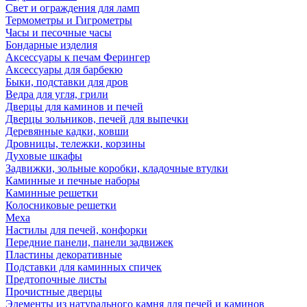
Свет и ограждения для ламп
Термометры и Гигрометры
Часы и песочные часы
Бондарные изделия
Аксессуары к печам Ферингер
Аксессуары для барбекю
Быки, подставки для дров
Ведра для угля, грили
Дверцы для каминов и печей
Дверцы зольников, печей для выпечки
Деревянные кадки, ковши
Дровницы, тележки, корзины
Духовые шкафы
Задвижки, зольные коробки, кладочные втулки
Каминные и печные наборы
Каминные решетки
Колосниковые решетки
Меха
Настилы для печей, конфорки
Передние панели, панели задвижек
Пластины декоративные
Подставки для каминных спичек
Предтопочные листы
Прочистные дверцы
Элементы из натурального камня для печей и каминов