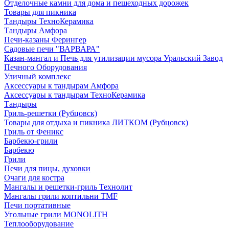
Отделочные камни для дома и пешеходных дорожек
Товары для пикника
Тандыры ТехноКерамика
Тандыры Амфора
Печи-казаны Ферингер
Садовые печи "ВАРВАРА"
Казан-мангал и Печь для утилизации мусора Уральский Завод
Печного Оборудования
Уличный комплекс
Аксессуары к тандырам Амфора
Аксессуары к тандырам ТехноКерамика
Тандыры
Гриль-решетки (Рубцовск)
Товары для отдыха и пикника ЛИТКОМ (Рубцовск)
Гриль от Феникс
Барбекю-грили
Барбекю
Грили
Печи для пицы, духовки
Очаги для костра
Мангалы и решетки-гриль Технолит
Мангалы грили коптильни TMF
Печи портативные
Угольные грили MONOLITH
Теплооборудование