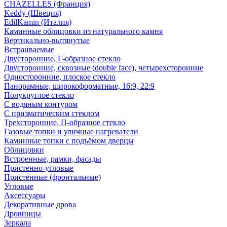
CHAZELLES (Франция)
Keddy (Швеция)
EdilKamin (Италия)
Каминные облицовки из натурального камня
Вертикально-вытянутые
Встраиваемые
Двусторонние, Г-образное стекло
Двусторонние, сквозные (double face), четырехсторонние
Односторонние, плоское стекло
Панорамные, широкоформатные, 16:9, 22:9
Полукруглое стекло
С водяным контуром
С призматическим стеклом
Трехсторонние, П-образное стекло
Газовые топки и уличные нагреватели
Каминные топки с подъёмом дверцы
Облицовки
Встроенные, рамки, фасады
Пристенно-угловые
Пристенные (фронтальные)
Угловые
Аксессуары
Декоративные дрова
Дровницы
Зеркала