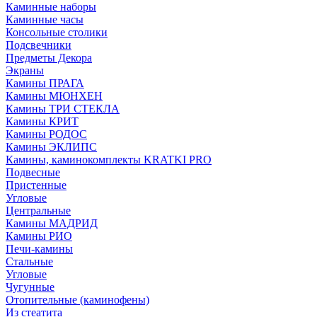
Каминные наборы
Каминные часы
Консольные столики
Подсвечники
Предметы Декора
Экраны
Камины ПРАГА
Камины МЮНХЕН
Камины ТРИ СТЕКЛА
Камины КРИТ
Камины РОДОС
Камины ЭКЛИПС
Камины, каминокомплекты KRATKI PRO
Подвесные
Пристенные
Угловые
Центральные
Камины МАДРИД
Камины РИО
Печи-камины
Стальные
Угловые
Чугунные
Отопительные (каминофены)
Из стеатита