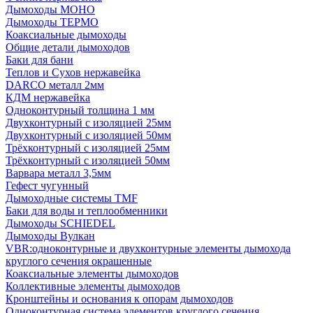
Дымоходы МОНО
Дымоходы ТЕРМО
Коаксиальные дымоходы
Общие детали дымоходов
Баки для бани
Теплов и Сухов нержавейка
DARCO металл 2мм
КДМ нержавейка
Одноконтурный толщина 1 мм
Двухконтурный с изоляцией 25мм
Двухконтурный с изоляцией 50мм
Трёхконтурный с изоляцией 25мм
Трёхконтурный с изоляцией 50мм
Варвара металл 3,5мм
Гефест чугунный
Дымоходные системы TMF
Баки для воды и теплообменники
Дымоходы SCHIEDEL
Дымоходы Вулкан
VBR:одноконтурные и двухконтурные элементы дымохода
круглого сечения окрашенные
Коаксиальные элементы дымоходов
Коллективные элементы дымоходов
Кронштейны и основания к опорам дымоходов
Одноконтурная система элементов круглого сечения