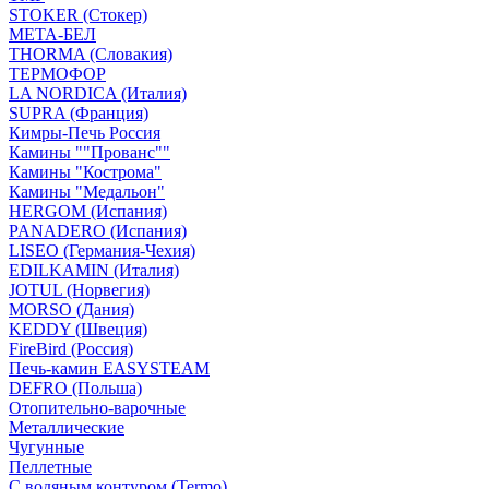
STOKER (Стокер)
МЕТА-БЕЛ
THORMA (Словакия)
ТЕРМОФОР
LA NORDICA (Италия)
SUPRA (Франция)
Кимры-Печь Россия
Камины ""Прованс""
Камины "Кострома"
Камины "Медальон"
HERGOM (Испания)
PANADERO (Испания)
LISEO (Германия-Чехия)
EDILKAMIN (Италия)
JOTUL (Норвегия)
MORSO (Дания)
KEDDY (Швеция)
FireBird (Россия)
Печь-камин EASYSTEAM
DEFRO (Польша)
Отопительно-варочные
Металлические
Чугунные
Пеллетные
С водяным контуром (Termo)