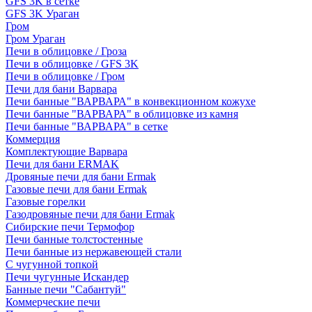
GFS 3K в сетке
GFS 3K Ураган
Гром
Гром Ураган
Печи в облицовке / Гроза
Печи в облицовке / GFS 3K
Печи в облицовке / Гром
Печи для бани Варвара
Печи банные "ВАРВАРА" в конвекционном кожухе
Печи банные "ВАРВАРА" в облицовке из камня
Печи банные "ВАРВАРА" в сетке
Коммерция
Комплектующие Варвара
Печи для бани ERMAK
Дровяные печи для бани Ermak
Газовые печи для бани Ermak
Газовые горелки
Газодровяные печи для бани Ermak
Сибирские печи Термофор
Печи банные толстостенные
Печи банные из нержавеющей стали
С чугунной топкой
Печи чугунные Искандер
Банные печи "Сабантуй"
Коммерческие печи