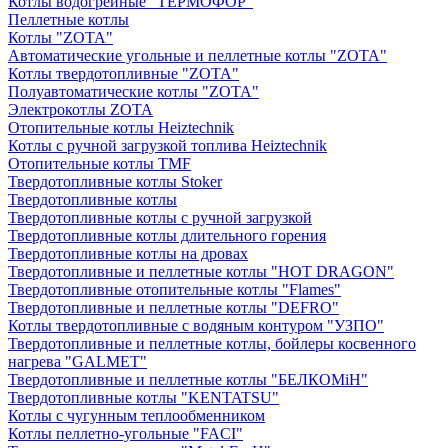
Котлы водогрейные "ТЕРМОФОР"
Пеллетные котлы
Котлы "ZOTA"
Автоматические угольные и пеллетные котлы "ZOTA"
Котлы твердотопливные "ZOTA"
Полуавтоматические котлы "ZOTA"
Электрокотлы ZOTA
Отопительные котлы Heiztechnik
Котлы с ручной загрузкой топлива Heiztechnik
Отопительные котлы TMF
Твердотопливные котлы Stoker
Твердотопливные котлы
Твердотопливные котлы с ручной загрузкой
Твердотопливные котлы длительного горения
Твердотопливные котлы на дровах
Твердотопливные и пеллетные котлы "HOT DRAGON"
Твердотопливные отопительные котлы "Flames"
Твердотопливные и пеллетные котлы "DEFRO"
Котлы твердотопливные с водяным контуром "УЗПО"
Твердотопливные и пеллетные котлы, бойлеры косвенного
нагрева "GALMET"
Твердотопливные и пеллетные котлы "БЕЛКОМiН"
Твердотопливные котлы "KENTATSU"
Котлы с чугунным теплообменником
Котлы пеллетно-угольные "FACI"