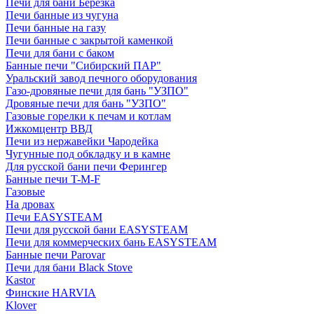
Печи для бани Березка
Печи банные из чугуна
Печи банные на газу
Печи банные с закрытой каменкой
Печи для бани с баком
Банные печи "Сибирский ПАР"
Уральский завод печного оборудования
Газо-дровяные печи для бань "УЗПО"
Дровяные печи для бань "УЗПО"
Газовые горелки к печам и котлам
Ижкомцентр ВВД
Печи из нержавейки Чародейка
Чугунные под обкладку и в камне
Для русской бани печи Ферингер
Банные печи T-M-F
Газовые
На дровах
Печи EASYSTEAM
Печи для русской бани EASYSTEAM
Печи для коммерческих бань EASYSTEAM
Банные печи Parovar
Печи для бани Black Stove
Kastor
Финские HARVIA
Klover