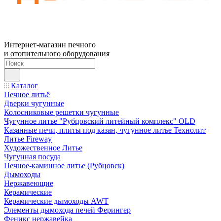
Интернет-магазин печного
и отопительного оборудования
Каталог
Печное литьё
Дверки чугунные
Колосниковые решетки чугунные
Чугунное литье "Рубцовский литейный комплекс" OLD
Казанные печи, плиты под казан, чугунное литье Технолит
Литье Fireway
Художественное Литье
Чугунная посуда
Печное-каминное литье (Рубцовск)
Дымоходы
Нержавеющие
Керамические
Керамические дымоходы AWT
Элементы дымохода печей Ферингер
Феникс нержавейка