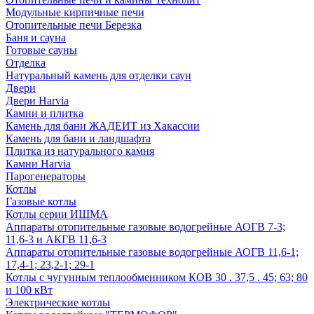
Модульные кирпичные печи
Отопительные печи Березка
Баня и сауна
Готовые сауны
Отделка
Натуральный камень для отделки саун
Двери
Двери Harvia
Камни и плитка
Камень для бани ЖАДЕИТ из Хакассии
Камень для бани и ландшафта
Плитка из натурального камня
Камни Harvia
Парогенераторы
Котлы
Газовые котлы
Котлы серии ИШМА
Аппараты отопительные газовые водогрейные АОГВ 7-3;
11,6-3 и АКГВ 11,6-3
Аппараты отопительные газовые водогрейные АОГВ 11,6-1;
17,4-1; 23,2-1; 29-1
Котлы с чугунным теплообменником КОВ 30 . 37,5 . 45; 63; 80
и 100 кВт
Электрические котлы