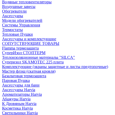
Водяные тепловентиляторы
Воздушные завесы
Обогреватели
Аксессуары
Модели обогревателей
Системы Управления
Термостаты
Тепловые Пушки
Аксессуары и комплектующие
СОПУТСТВУЮЩИЕ ТОВАРЫ
Flamma термозащита
СуперИзол СТОПТЕРМ
Теплоизоляционные материалы "SILCA"
Суперизол SKAMOTEC 225 плита
Комплектующие (экраны защитные и листы предтопочные)
Мастер флэш (скатная кровля)
Базальтовая термозащита
Паровая Пушка
Аксессуары для бани
Аксессуары Harvia
Ароматизаторы Harvia
Абажуры Harvia
К Дровяным Harvia
Косметика Harvia
Светильники Harvia