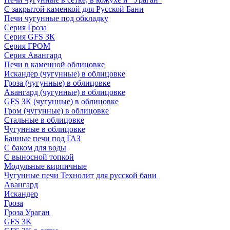
С закрытой каменкой для Русской Бани
Печи чугунные под обкладку
Серия Гроза
Серия GFS ЗК
Серия ГРОМ
Серия Авангард
Печи в каменной облицовке
Искандер (чугунные) в облицовке
Гроза (чугунные) в облицовке
Авангард (чугунные) в облицовке
GFS ЗК (чугунные) в облицовке
Гром (чугунные) в облицовке
Стальные в облицовке
Чугунные в облицовке
Банные печи под ГАЗ
С баком для воды
С выносной топкой
Модульные кирпичные
Чугунные печи Технолит для русской бани
Авангард
Искандер
Гроза
Гроза Ураган
GFS 3K