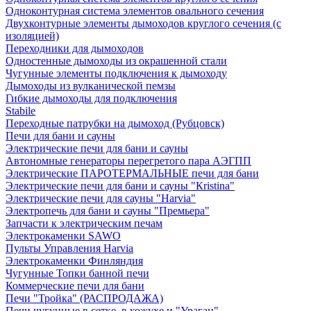
Одноконтурная система элементов овального сечения
Двухконтурные элементы дымоходов круглого сечения (с
изоляцией)
Переходники для дымоходов
Одностенные дымоходы из окрашенной стали
Чугунные элементы подключения к дымоходу
Дымоходы из вулканической пемзы
Гибкие дымоходы для подключения
Stabile
Переходные патрубки на дымоход (Рубцовск)
Печи для бани и сауны
Электрические печи для бани и сауны
Автономные генераторы перегретого пара АЭГПП
Электрические ПАРОТЕРМАЛЬНЫЕ печи для бани
Электрические печи для бани и сауны "Кristina"
Электрические печи для сауны "Harvia"
Электропечь для бани и сауны "Премьера"
Запчасти к электрическим печам
Электрокаменки SAWO
Пульты Управления Harvia
Электрокаменки Финляндия
Чугунные Топки банной печи
Коммерческие печи для бани
Печи "Тройка" (РАСПРОДАЖА)
Печи чугунные в сетке, в кожухе и "Ураган"