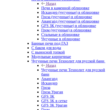
Назад
Печи в каменной облицовке
Искандер (чугунные) в облицовке
Гроза (чугунные) в облицовке
Авангард (чугунные) в облицовке
GFS ЗК (чугунные) в облицовке
Гром (чугунные) в облицовке
Стальные в облицовке
Чугунные в облицовке
Банные печи под ГАЗ
С баком для воды
С выносной топкой
Модульные кирпичные
Чугунные печи Технолит для русской бани
Назад
Чугунные печи Технолит для русской
бани
Авангард
Искандер
Гроза
Гроза Ураган
GFS 3K
GFS 3K в сетке
GFS 3K Ураган
Гром