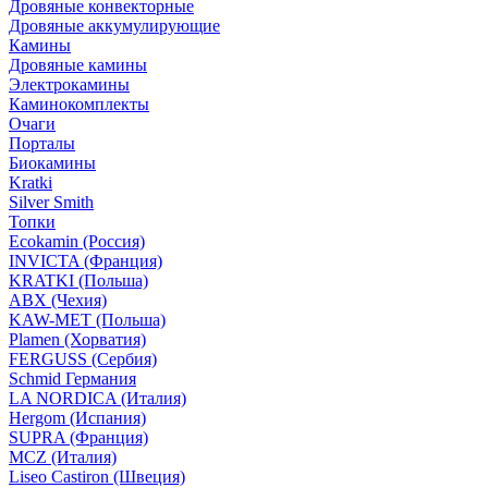
Дровяные конвекторные
Дровяные аккумулирующие
Камины
Дровяные камины
Электрокамины
Каминокомплекты
Очаги
Порталы
Биокамины
Kratki
Silver Smith
Топки
Ecokamin (Россия)
INVICTA (Франция)
KRATKI (Польша)
ABX (Чехия)
KAW-MET (Польша)
Plamen (Хорватия)
FERGUSS (Сербия)
Schmid Германия
LA NORDICA (Италия)
Hergom (Испания)
SUPRA (Франция)
MCZ (Италия)
Liseo Castiron (Швеция)