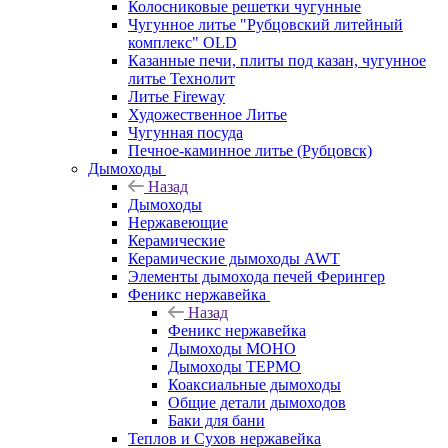
Колосниковые решетки чугунные
Чугунное литье "Рубцовский литейный
комплекс" OLD
Казанные печи, плиты под казан, чугунное
литье Технолит
Литье Fireway
Художественное Литье
Чугунная посуда
Печное-каминное литье (Рубцовск)
Дымоходы
Назад
Дымоходы
Нержавеющие
Керамические
Керамические дымоходы AWT
Элементы дымохода печей Ферингер
Феникс нержавейка
Назад
Феникс нержавейка
Дымоходы МОНО
Дымоходы ТЕРМО
Коаксиальные дымоходы
Общие детали дымоходов
Баки для бани
Теплов и Сухов нержавейка