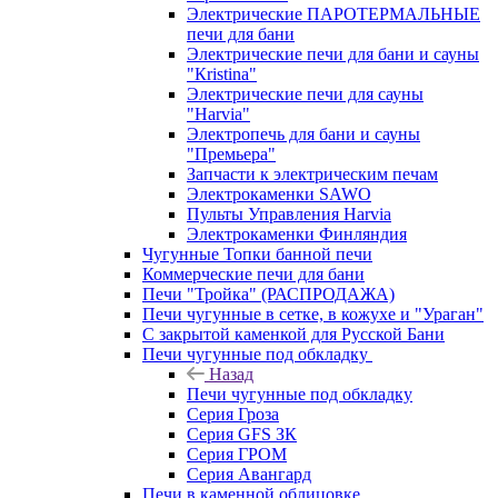
Электрические ПАРОТЕРМАЛЬНЫЕ
печи для бани
Электрические печи для бани и сауны
"Кristina"
Электрические печи для сауны
"Harvia"
Электропечь для бани и сауны
"Премьера"
Запчасти к электрическим печам
Электрокаменки SAWO
Пульты Управления Harvia
Электрокаменки Финляндия
Чугунные Топки банной печи
Коммерческие печи для бани
Печи "Тройка" (РАСПРОДАЖА)
Печи чугунные в сетке, в кожухе и "Ураган"
С закрытой каменкой для Русской Бани
Печи чугунные под обкладку
Назад
Печи чугунные под обкладку
Серия Гроза
Серия GFS ЗК
Серия ГРОМ
Серия Авангард
Печи в каменной облицовке