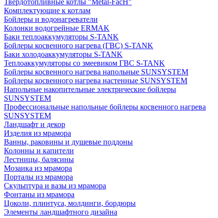
Твердотопливные котлы "Metal-FacH"
Комплектующие к котлам
Бойлеры и водонагреватели
Колонки водогрейные ERMAK
Баки теплоаккумуляторы S-TANK
Бойлеры косвенного нагрева (ГВС) S-TANK
Баки холодоаккумуляторы S-TANK
Теплоаккумуляторы со змеевиком ГВС S-TANK
Бойлеры косвенного нагрева напольные SUNSYSTEM
Бойлеры косвенного нагрева настенные SUNSYSTEM
Напольные накопительные электрические бойлеры
SUNSYSTEM
Профессиональные напольные бойлеры косвенного нагрева
SUNSYSTEM
Ландшафт и декор
Изделия из мрамора
Ванны, раковины и душевые поддоны
Колонны и капители
Лестницы, балясины
Мозаика из мрамора
Порталы из мрамора
Скульптура и вазы из мрамора
Фонтаны из мрамора
Цоколи, плинтуса, молдинги, бордюры
Элементы ландшафтного дизайна