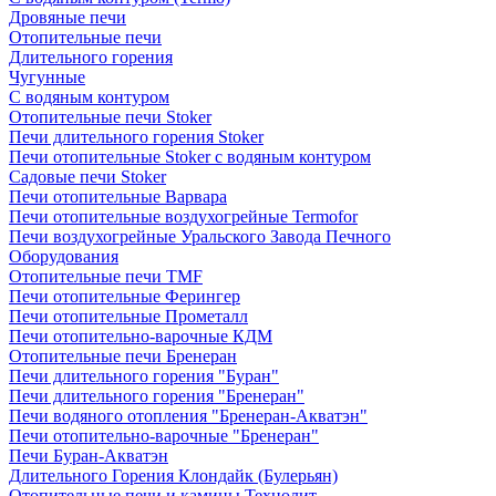
Дровяные печи
Отопительные печи
Длительного горения
Чугунные
C водяным контуром
Отопительные печи Stoker
Печи длительного горения Stoker
Печи отопительные Stoker с водяным контуром
Садовые печи Stoker
Печи отопительные Варвара
Печи отопительные воздухогрейные Termofor
Печи воздухогрейные Уральского Завода Печного
Оборудования
Отопительные печи TMF
Печи отопительные Ферингер
Печи отопительные Прометалл
Печи отопительно-варочные КДМ
Отопительные печи Бренеран
Печи длительного горения "Буран"
Печи длительного горения "Бренеран"
Печи водяного отопления "Бренеран-Акватэн"
Печи отопительно-варочные "Бренеран"
Печи Буран-Акватэн
Длительного Горения Клондайк (Булерьян)
Отопительные печи и камины Технолит