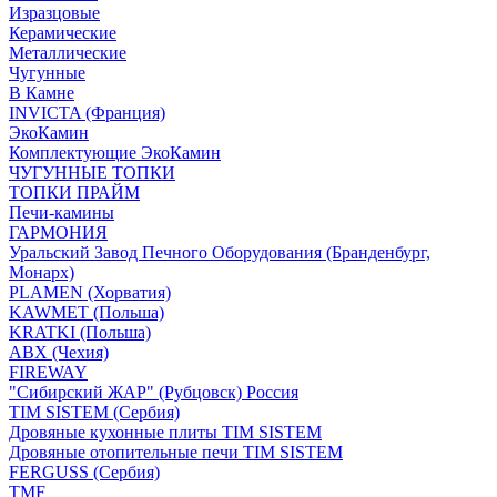
Изразцовые
Керамические
Металлические
Чугунные
В Камне
INVICTA (Франция)
ЭкоКамин
Комплектующие ЭкоКамин
ЧУГУННЫЕ ТОПКИ
ТОПКИ ПРАЙМ
Печи-камины
ГАРМОНИЯ
Уральский Завод Печного Оборудования (Бранденбург,
Монарх)
PLAMEN (Хорватия)
KAWMET (Польша)
KRATKI (Польша)
ABX (Чехия)
FIREWAY
"Сибирский ЖАР" (Рубцовск) Россия
TIM SISTEM (Сербия)
Дровяные кухонные плиты TIM SISTEM
Дровяные отопительные печи TIM SISTEM
FERGUSS (Сербия)
TMF