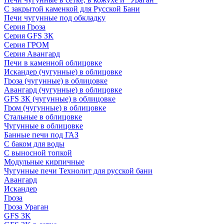
С закрытой каменкой для Русской Бани
Печи чугунные под обкладку
Серия Гроза
Серия GFS ЗК
Серия ГРОМ
Серия Авангард
Печи в каменной облицовке
Искандер (чугунные) в облицовке
Гроза (чугунные) в облицовке
Авангард (чугунные) в облицовке
GFS ЗК (чугунные) в облицовке
Гром (чугунные) в облицовке
Стальные в облицовке
Чугунные в облицовке
Банные печи под ГАЗ
С баком для воды
С выносной топкой
Модульные кирпичные
Чугунные печи Технолит для русской бани
Авангард
Искандер
Гроза
Гроза Ураган
GFS 3K