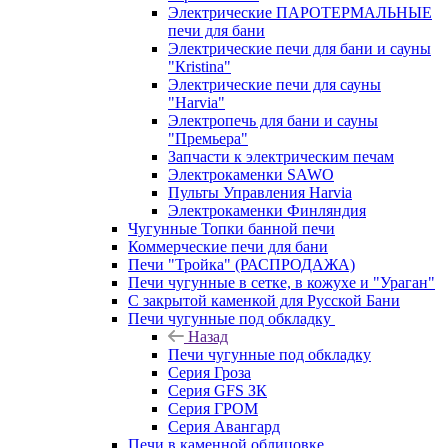
Электрические ПАРОТЕРМАЛЬНЫЕ
печи для бани
Электрические печи для бани и сауны
"Кristina"
Электрические печи для сауны
"Harvia"
Электропечь для бани и сауны
"Премьера"
Запчасти к электрическим печам
Электрокаменки SAWO
Пульты Управления Harvia
Электрокаменки Финляндия
Чугунные Топки банной печи
Коммерческие печи для бани
Печи "Тройка" (РАСПРОДАЖА)
Печи чугунные в сетке, в кожухе и "Ураган"
С закрытой каменкой для Русской Бани
Печи чугунные под обкладку
Назад
Печи чугунные под обкладку
Серия Гроза
Серия GFS ЗК
Серия ГРОМ
Серия Авангард
Печи в каменной облицовке