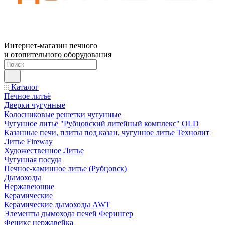
Интернет-магазин печного
и отопительного оборудования
Каталог
Печное литьё
Дверки чугунные
Колосниковые решетки чугунные
Чугунное литье "Рубцовский литейный комплекс" OLD
Казанные печи, плиты под казан, чугунное литье Технолит
Литье Fireway
Художественное Литье
Чугунная посуда
Печное-каминное литье (Рубцовск)
Дымоходы
Нержавеющие
Керамические
Керамические дымоходы AWT
Элементы дымохода печей Ферингер
Феникс нержавейка