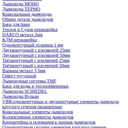
Дымоходы МОНО
Дымоходы ТЕРМО
Коаксиальные дымоходы
Общие детали дымоходов
Баки для бани
Теплов и Сухов нержавейка
DARCO металл 2мм
КДМ нержавейка
Одноконтурный толщина 1 мм
Двухконтурный с изоляцией 25мм
Двухконтурный с изоляцией 50мм
Трёхконтурный с изоляцией 25мм
Трёхконтурный с изоляцией 50мм
Варвара металл 3,5мм
Гефест чугунный
Дымоходные системы TMF
Баки для воды и теплообменники
Дымоходы SCHIEDEL
Дымоходы Вулкан
VBR:одноконтурные и двухконтурные элементы дымохода
круглого сечения окрашенные
Коаксиальные элементы дымоходов
Коллективные элементы дымоходов
Кронштейны и основания к опорам дымоходов
Одноконтурная система элементов круглого сечения