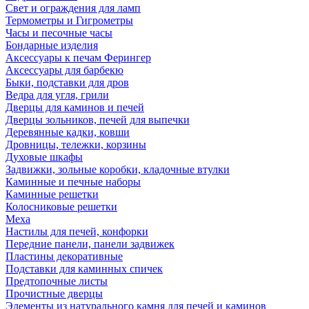
Свет и ограждения для ламп
Термометры и Гигрометры
Часы и песочные часы
Бондарные изделия
Аксессуары к печам Ферингер
Аксессуары для барбекю
Быки, подставки для дров
Ведра для угля, грили
Дверцы для каминов и печей
Дверцы зольников, печей для выпечки
Деревянные кадки, ковши
Дровницы, тележки, корзины
Духовые шкафы
Задвижки, зольные коробки, кладочные втулки
Каминные и печные наборы
Каминные решетки
Колосниковые решетки
Меха
Настилы для печей, конфорки
Передние панели, панели задвижек
Пластины декоративные
Подставки для каминных спичек
Предтопочные листы
Прочистные дверцы
Элементы из натурального камня для печей и каминов