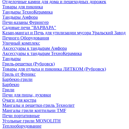
Отделочные камни для дома и пешеходных дорожек
Товары для пикника
Тандыры ТехноКерамика
Тандыры Амфора
Печи-казаны Ферингер
Садовые печи "ВАРВАРА"
Казан-мангал и Печь для утилизации мусора Уральский Завод
Печного Оборудования
Уличный комплекс
Аксессуары к тандырам Амфора
Аксессуары к тандырам ТехноКерамика
Тандыры
Гриль-решетки (Рубцовск)
Товары для отдыха и пикника ЛИТКОМ (Рубцовск)
Гриль от Феникс
Барбекю-грили
Барбекю
Грили
Печи для пицы, духовки
Очаги для костра
Мангалы и решетки-гриль Технолит
Мангалы грили коптильни TMF
Печи портативные
Угольные грили MONOLITH
Теплооборудование