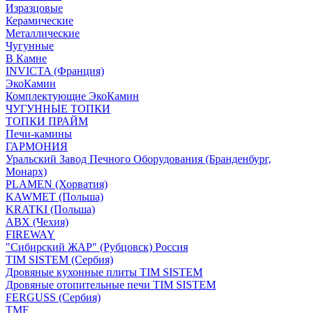
Изразцовые
Керамические
Металлические
Чугунные
В Камне
INVICTA (Франция)
ЭкоКамин
Комплектующие ЭкоКамин
ЧУГУННЫЕ ТОПКИ
ТОПКИ ПРАЙМ
Печи-камины
ГАРМОНИЯ
Уральский Завод Печного Оборудования (Бранденбург,
Монарх)
PLAMEN (Хорватия)
KAWMET (Польша)
KRATKI (Польша)
ABX (Чехия)
FIREWAY
"Сибирский ЖАР" (Рубцовск) Россия
TIM SISTEM (Сербия)
Дровяные кухонные плиты TIM SISTEM
Дровяные отопительные печи TIM SISTEM
FERGUSS (Сербия)
TMF