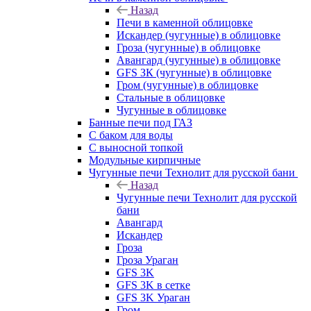
Назад
Печи в каменной облицовке
Искандер (чугунные) в облицовке
Гроза (чугунные) в облицовке
Авангард (чугунные) в облицовке
GFS ЗК (чугунные) в облицовке
Гром (чугунные) в облицовке
Стальные в облицовке
Чугунные в облицовке
Банные печи под ГАЗ
С баком для воды
С выносной топкой
Модульные кирпичные
Чугунные печи Технолит для русской бани
Назад
Чугунные печи Технолит для русской
бани
Авангард
Искандер
Гроза
Гроза Ураган
GFS 3K
GFS 3K в сетке
GFS 3K Ураган
Гром