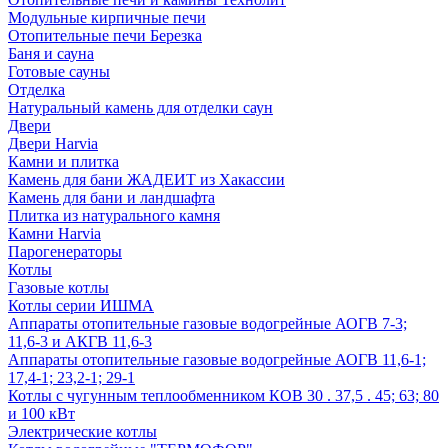
Модульные кирпичные печи
Отопительные печи Березка
Баня и сауна
Готовые сауны
Отделка
Натуральный камень для отделки саун
Двери
Двери Harvia
Камни и плитка
Камень для бани ЖАДЕИТ из Хакассии
Камень для бани и ландшафта
Плитка из натурального камня
Камни Harvia
Парогенераторы
Котлы
Газовые котлы
Котлы серии ИШМА
Аппараты отопительные газовые водогрейные АОГВ 7-3;
11,6-3 и АКГВ 11,6-3
Аппараты отопительные газовые водогрейные АОГВ 11,6-1;
17,4-1; 23,2-1; 29-1
Котлы с чугунным теплообменником КОВ 30 . 37,5 . 45; 63; 80
и 100 кВт
Электрические котлы