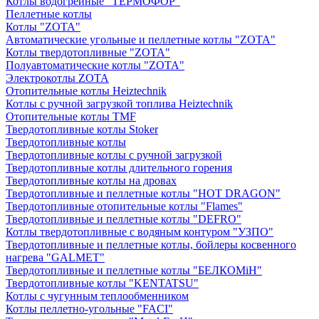
Котлы водогрейные "ТЕРМОФОР"
Пеллетные котлы
Котлы "ZOTA"
Автоматические угольные и пеллетные котлы "ZOTA"
Котлы твердотопливные "ZOTA"
Полуавтоматические котлы "ZOTA"
Электрокотлы ZOTA
Отопительные котлы Heiztechnik
Котлы с ручной загрузкой топлива Heiztechnik
Отопительные котлы TMF
Твердотопливные котлы Stoker
Твердотопливные котлы
Твердотопливные котлы с ручной загрузкой
Твердотопливные котлы длительного горения
Твердотопливные котлы на дровах
Твердотопливные и пеллетные котлы "HOT DRAGON"
Твердотопливные отопительные котлы "Flames"
Твердотопливные и пеллетные котлы "DEFRO"
Котлы твердотопливные с водяным контуром "УЗПО"
Твердотопливные и пеллетные котлы, бойлеры косвенного
нагрева "GALMET"
Твердотопливные и пеллетные котлы "БЕЛКОМiН"
Твердотопливные котлы "KENTATSU"
Котлы с чугунным теплообменником
Котлы пеллетно-угольные "FACI"