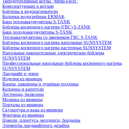
Твердотопливные котлы "Metal-FacH"
Комплектующие к котлам
Бойлеры и водонагреватели
Колонки водогрейные ERMAK
Баки теплоаккумуляторы S-TANK
Бойлеры косвенного нагрева (ГВС) S-TANK
Баки холодоаккумуляторы S-TANK
Теплоаккумуляторы со змеевиком ГВС S-TANK
Бойлеры косвенного нагрева напольные SUNSYSTEM
Бойлеры косвенного нагрева настенные SUNSYSTEM
Напольные накопительные электрические бойлеры
SUNSYSTEM
Профессиональные напольные бойлеры косвенного нагрева
SUNSYSTEM
Ландшафт и декор
Изделия из мрамора
Ванны, раковины и душевые поддоны
Колонны и капители
Лестницы, балясины
Мозаика из мрамора
Порталы из мрамора
Скульптура и вазы из мрамора
Фонтаны из мрамора
Цоколи, плинтуса, молдинги, бордюры
Элементы ландшафтного дизайна