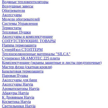
Водяные тепловентиляторы
Воздушные завесы
Обогреватели
Аксессуары
Модели обогревателей
Системы Управления
Термостаты
Тепловые Пушки
Аксессуары и комплектующие
СОПУТСТВУЮЩИЕ ТОВАРЫ
Flamma термозащита
СуперИзол СТОПТЕРМ
Теплоизоляционные материалы "SILCA"
Суперизол SKAMOTEC 225 плита
Комплектующие (экраны защитные и листы предтопочные)
Мастер флэш (скатная кровля)
Базальтовая термозащита
Паровая Пушка
Аксессуары для бани
Аксессуары Harvia
Ароматизаторы Harvia
Абажуры Harvia
К Дровяным Harvia
Косметика Harvia
Светильники Harvia