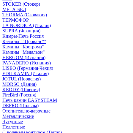
STOKER (Стокер)
МЕТА-БЕЛ
THORMA (Словакия)
ТЕРМОФОР
LA NORDICA (Италия)
SUPRA (Франция)
Кимры-Печь Россия
Камины ""Прованс""
Камины "Кострома"
Камины "Медальон"
HERGOM (Испания)
PANADERO (Испания)
LISEO (Германия-Чехия)
EDILKAMIN (Италия)
JOTUL (Норвегия)
MORSO (Дания)
KEDDY (Швеция)
FireBird (Россия)
Печь-камин EASYSTEAM
DEFRO (Польша)
Отопительно-варочные
Металлические
Чугунные
Пеллетные
С водяным контуром (Termo)