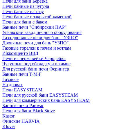
Печи для бани Березка
Печи банные из чугуна
Печи банные на газу
Печи банные с закрытой каменкой
Печи для бани с баком
Банные печи "Сибирский ПАР"
Уральский завод печного оборудования
Газо-дровяные печи для бань "УЗПО"
Дровяные печи для бань "УЗПО"
Газовые горелки к печам и котлам
Ижкомцентр ВВД
Печи из нержавейки Чародейка
Чугунные под обкладку и в камне
Для русской бани печи Ферингер
Банные печи T-M-F
Газовые
На дровах
Печи EASYSTEAM
Печи для русской бани EASYSTEAM
Печи для коммерческих бань EASYSTEAM
Банные печи Parovar
Печи для бани Black Stove
Kastor
Финские HARVIA
Klover