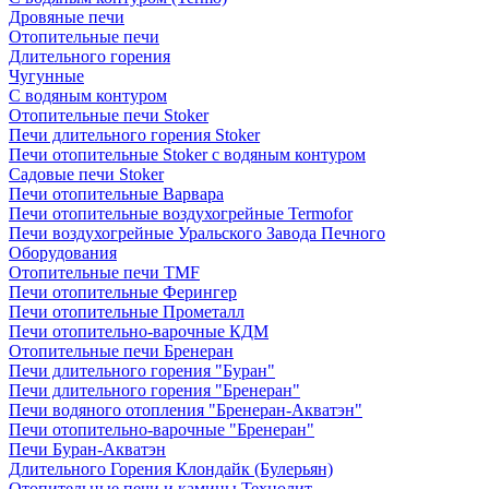
Дровяные печи
Отопительные печи
Длительного горения
Чугунные
C водяным контуром
Отопительные печи Stoker
Печи длительного горения Stoker
Печи отопительные Stoker с водяным контуром
Садовые печи Stoker
Печи отопительные Варвара
Печи отопительные воздухогрейные Termofor
Печи воздухогрейные Уральского Завода Печного
Оборудования
Отопительные печи TMF
Печи отопительные Ферингер
Печи отопительные Прометалл
Печи отопительно-варочные КДМ
Отопительные печи Бренеран
Печи длительного горения "Буран"
Печи длительного горения "Бренеран"
Печи водяного отопления "Бренеран-Акватэн"
Печи отопительно-варочные "Бренеран"
Печи Буран-Акватэн
Длительного Горения Клондайк (Булерьян)
Отопительные печи и камины Технолит