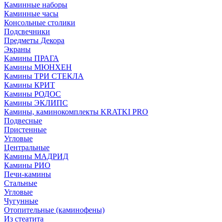
Каминные наборы
Каминные часы
Консольные столики
Подсвечники
Предметы Декора
Экраны
Камины ПРАГА
Камины МЮНХЕН
Камины ТРИ СТЕКЛА
Камины КРИТ
Камины РОДОС
Камины ЭКЛИПС
Камины, каминокомплекты KRATKI PRO
Подвесные
Пристенные
Угловые
Центральные
Камины МАДРИД
Камины РИО
Печи-камины
Стальные
Угловые
Чугунные
Отопительные (каминофены)
Из стеатита