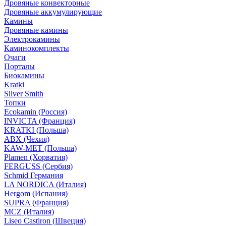
Дровяные конвекторные
Дровяные аккумулирующие
Камины
Дровяные камины
Электрокамины
Каминокомплекты
Очаги
Порталы
Биокамины
Kratki
Silver Smith
Топки
Ecokamin (Россия)
INVICTA (Франция)
KRATKI (Польша)
ABX (Чехия)
KAW-MET (Польша)
Plamen (Хорватия)
FERGUSS (Сербия)
Schmid Германия
LA NORDICA (Италия)
Hergom (Испания)
SUPRA (Франция)
MCZ (Италия)
Liseo Castiron (Швеция)