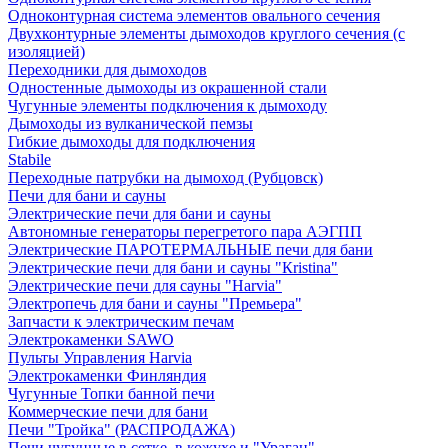
Одноконтурная система элементов овального сечения
Двухконтурные элементы дымоходов круглого сечения (с
изоляцией)
Переходники для дымоходов
Одностенные дымоходы из окрашенной стали
Чугунные элементы подключения к дымоходу
Дымоходы из вулканической пемзы
Гибкие дымоходы для подключения
Stabile
Переходные патрубки на дымоход (Рубцовск)
Печи для бани и сауны
Электрические печи для бани и сауны
Автономные генераторы перегретого пара АЭГПП
Электрические ПАРОТЕРМАЛЬНЫЕ печи для бани
Электрические печи для бани и сауны "Кristina"
Электрические печи для сауны "Harvia"
Электропечь для бани и сауны "Премьера"
Запчасти к электрическим печам
Электрокаменки SAWO
Пульты Управления Harvia
Электрокаменки Финляндия
Чугунные Топки банной печи
Коммерческие печи для бани
Печи "Тройка" (РАСПРОДАЖА)
Печи чугунные в сетке, в кожухе и "Ураган"