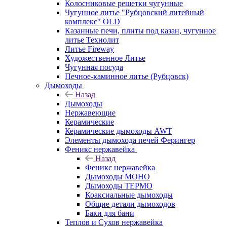
Колосниковые решетки чугунные
Чугунное литье "Рубцовский литейный
комплекс" OLD
Казанные печи, плиты под казан, чугунное
литье Технолит
Литье Fireway
Художественное Литье
Чугунная посуда
Печное-каминное литье (Рубцовск)
Дымоходы
Назад
Дымоходы
Нержавеющие
Керамические
Керамические дымоходы AWT
Элементы дымохода печей Ферингер
Феникс нержавейка
Назад
Феникс нержавейка
Дымоходы МОНО
Дымоходы ТЕРМО
Коаксиальные дымоходы
Общие детали дымоходов
Баки для бани
Теплов и Сухов нержавейка