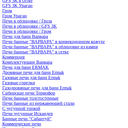
GFS 3K в сетке
GFS 3K Ураган
Гром
Гром Ураган
Печи в облицовке / Гроза
Печи в облицовке / GFS 3K
Печи в облицовке / Гром
Печи для бани Варвара
Печи банные "ВАРВАРА" в конвекционном кожухе
Печи банные "ВАРВАРА" в облицовке из камня
Печи банные "ВАРВАРА" в сетке
Коммерция
Комплектующие Варвара
Печи для бани ERMAK
Дровяные печи для бани Ermak
Газовые печи для бани Ermak
Газовые горелки
Газодровяные печи для бани Ermak
Сибирские печи Термофор
Печи банные толстостенные
Печи банные из нержавеющей стали
С чугунной топкой
Печи чугунные Искандер
Банные печи "Сабантуй"
Коммерческие печи