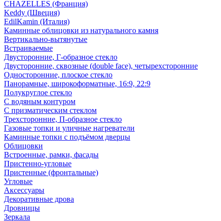
CHAZELLES (Франция)
Keddy (Швеция)
EdilKamin (Италия)
Каминные облицовки из натурального камня
Вертикально-вытянутые
Встраиваемые
Двусторонние, Г-образное стекло
Двусторонние, сквозные (double face), четырехсторонние
Односторонние, плоское стекло
Панорамные, широкоформатные, 16:9, 22:9
Полукруглое стекло
С водяным контуром
С призматическим стеклом
Трехсторонние, П-образное стекло
Газовые топки и уличные нагреватели
Каминные топки с подъёмом дверцы
Облицовки
Встроенные, рамки, фасады
Пристенно-угловые
Пристенные (фронтальные)
Угловые
Аксессуары
Декоративные дрова
Дровницы
Зеркала