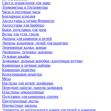
Свет и ограждения для ламп
Термометры и Гигрометры
Часы и песочные часы
Бондарные изделия
Аксессуары к печам Ферингер
Аксессуары для барбекю
Быки, подставки для дров
Ведра для угля, грили
Дверцы для каминов и печей
Дверцы зольников, печей для выпечки
Деревянные кадки, ковши
Дровницы, тележки, корзины
Духовые шкафы
Задвижки, зольные коробки, кладочные втулки
Каминные и печные наборы
Каминные решетки
Колосниковые решетки
Меха
Настилы для печей, конфорки
Передние панели, панели задвижек
Пластины декоративные
Подставки для каминных спичек
Предтопочные листы
Прочистные дверцы
Элементы из натурального камня для печей и каминов