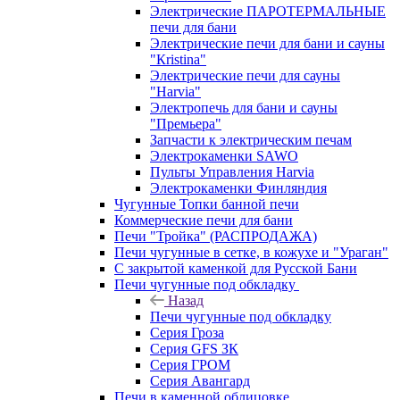
Электрические ПАРОТЕРМАЛЬНЫЕ
печи для бани
Электрические печи для бани и сауны
"Кristina"
Электрические печи для сауны
"Harvia"
Электропечь для бани и сауны
"Премьера"
Запчасти к электрическим печам
Электрокаменки SAWO
Пульты Управления Harvia
Электрокаменки Финляндия
Чугунные Топки банной печи
Коммерческие печи для бани
Печи "Тройка" (РАСПРОДАЖА)
Печи чугунные в сетке, в кожухе и "Ураган"
С закрытой каменкой для Русской Бани
Печи чугунные под обкладку
Назад
Печи чугунные под обкладку
Серия Гроза
Серия GFS ЗК
Серия ГРОМ
Серия Авангард
Печи в каменной облицовке