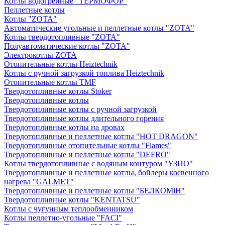
Котлы водогрейные "ТЕРМОФОР"
Пеллетные котлы
Котлы "ZOTA"
Автоматические угольные и пеллетные котлы "ZOTA"
Котлы твердотопливные "ZOTA"
Полуавтоматические котлы "ZOTA"
Электрокотлы ZOTA
Отопительные котлы Heiztechnik
Котлы с ручной загрузкой топлива Heiztechnik
Отопительные котлы TMF
Твердотопливные котлы Stoker
Твердотопливные котлы
Твердотопливные котлы с ручной загрузкой
Твердотопливные котлы длительного горения
Твердотопливные котлы на дровах
Твердотопливные и пеллетные котлы "HOT DRAGON"
Твердотопливные отопительные котлы "Flames"
Твердотопливные и пеллетные котлы "DEFRO"
Котлы твердотопливные с водяным контуром "УЗПО"
Твердотопливные и пеллетные котлы, бойлеры косвенного
нагрева "GALMET"
Твердотопливные и пеллетные котлы "БЕЛКОМiН"
Твердотопливные котлы "KENTATSU"
Котлы с чугунным теплообменником
Котлы пеллетно-угольные "FACI"