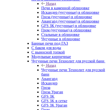
Назад
Печи в каменной облицовке
Искандер (чугунные) в облицовке
Гроза (чугунные) в облицовке
Авангард (чугунные) в облицовке
GFS ЗК (чугунные) в облицовке
Гром (чугунные) в облицовке
Стальные в облицовке
Чугунные в облицовке
Банные печи под ГАЗ
С баком для воды
С выносной топкой
Модульные кирпичные
Чугунные печи Технолит для русской бани
Назад
Чугунные печи Технолит для русской
бани
Авангард
Искандер
Гроза
Гроза Ураган
GFS 3K
GFS 3K в сетке
GFS 3K Ураган
Гром