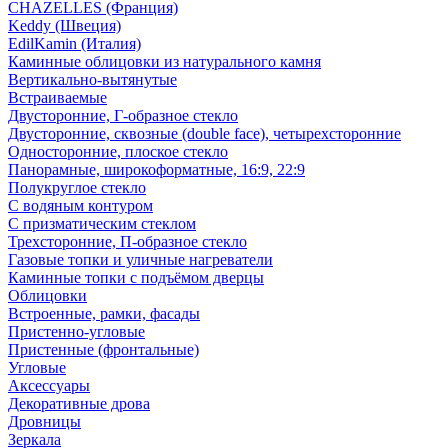
CHAZELLES (Франция)
Keddy (Швеция)
EdilKamin (Италия)
Каминные облицовки из натурального камня
Вертикально-вытянутые
Встраиваемые
Двусторонние, Г-образное стекло
Двусторонние, сквозные (double face), четырехсторонние
Односторонние, плоское стекло
Панорамные, широкоформатные, 16:9, 22:9
Полукруглое стекло
С водяным контуром
С призматическим стеклом
Трехсторонние, П-образное стекло
Газовые топки и уличные нагреватели
Каминные топки с подъёмом дверцы
Облицовки
Встроенные, рамки, фасады
Пристенно-угловые
Пристенные (фронтальные)
Угловые
Аксессуары
Декоративные дрова
Дровницы
Зеркала