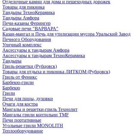
Отделочные камни для дома и пешеходных дорожек
Товары для пикника
Тандыры ТехноКерамика
Тандыры Амфора
Печи-казаны Ферингер
Садовые печи "ВАРВАРА"
Казан-мангал и Печь для утилизации мусора Уральский Завод
Печного Оборудования
Уличный комплекс
Аксессуары к тандырам Амфора
Аксессуары к тандырам ТехноКерамика
Тандыры
Гриль-решетки (Рубцовск)
Товары для отдыха и пикника ЛИТКОМ (Рубцовск)
Гриль от Феникс
Барбекю-грили
Барбекю
Грили
Печи для пицы, духовки
Очаги для костра
Мангалы и решетки-гриль Технолит
Мангалы грили коптильни TMF
Печи портативные
Угольные грили MONOLITH
Теплооборудование