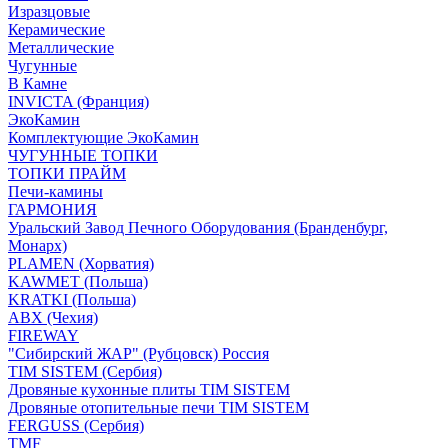
Изразцовые
Керамические
Металлические
Чугунные
В Камне
INVICTA (Франция)
ЭкоКамин
Комплектующие ЭкоКамин
ЧУГУННЫЕ ТОПКИ
ТОПКИ ПРАЙМ
Печи-камины
ГАРМОНИЯ
Уральский Завод Печного Оборудования (Бранденбург,
Монарх)
PLAMEN (Хорватия)
KAWMET (Польша)
KRATKI (Польша)
ABX (Чехия)
FIREWAY
"Сибирский ЖАР" (Рубцовск) Россия
TIM SISTEM (Сербия)
Дровяные кухонные плиты TIM SISTEM
Дровяные отопительные печи TIM SISTEM
FERGUSS (Сербия)
TMF