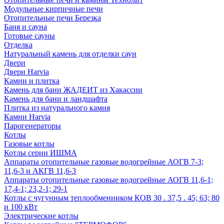
Модульные кирпичные печи
Отопительные печи Березка
Баня и сауна
Готовые сауны
Отделка
Натуральный камень для отделки саун
Двери
Двери Harvia
Камни и плитка
Камень для бани ЖАДЕИТ из Хакассии
Камень для бани и ландшафта
Плитка из натурального камня
Камни Harvia
Парогенераторы
Котлы
Газовые котлы
Котлы серии ИШМА
Аппараты отопительные газовые водогрейные АОГВ 7-3;
11,6-3 и АКГВ 11,6-3
Аппараты отопительные газовые водогрейные АОГВ 11,6-1;
17,4-1; 23,2-1; 29-1
Котлы с чугунным теплообменником КОВ 30 . 37,5 . 45; 63; 80
и 100 кВт
Электрические котлы