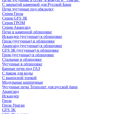
С закрытой каменкой для Русской Бани
Печи чугунные под обкладку
Серия Гроза
Серия GFS ЗК
Серия ГРОМ
Серия Авангард
Печи в каменной облицовке
Искандер (чугунные) в облицовке
Гроза (чугунные) в облицовке
Авангард (чугунные) в облицовке
GFS ЗК (чугунные) в облицовке
Гром (чугунные) в облицовке
Стальные в облицовке
Чугунные в облицовке
Банные печи под ГАЗ
С баком для воды
С выносной топкой
Модульные кирпичные
Чугунные печи Технолит для русской бани
Авангард
Искандер
Гроза
Гроза Ураган
GFS 3K