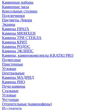
Каминные наборы
Каминные часы
Консольные столики
Подсвечники
Предметы Декора
Экраны
Камины ПРАГА
Камины МЮНХЕН
Камины ТРИ СТЕКЛА
Камины КРИТ
Камины РОДОС
Камины ЭКЛИПС
Камины, каминокомплекты KRATKI PRO
Подвесные
Пристенные
Угловые
Центральные
Камины МАДРИД
Камины РИО
Печи-камины
Стальные
Угловые
Чугунные
Отопительные (каминофены)
Из стеатита