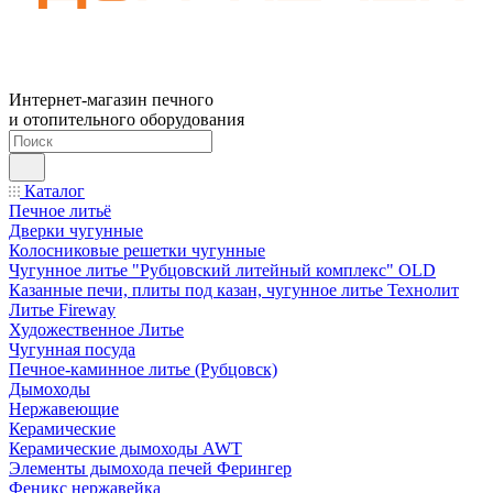
Интернет-магазин печного
и отопительного оборудования
Каталог
Печное литьё
Дверки чугунные
Колосниковые решетки чугунные
Чугунное литье "Рубцовский литейный комплекс" OLD
Казанные печи, плиты под казан, чугунное литье Технолит
Литье Fireway
Художественное Литье
Чугунная посуда
Печное-каминное литье (Рубцовск)
Дымоходы
Нержавеющие
Керамические
Керамические дымоходы AWT
Элементы дымохода печей Ферингер
Феникс нержавейка