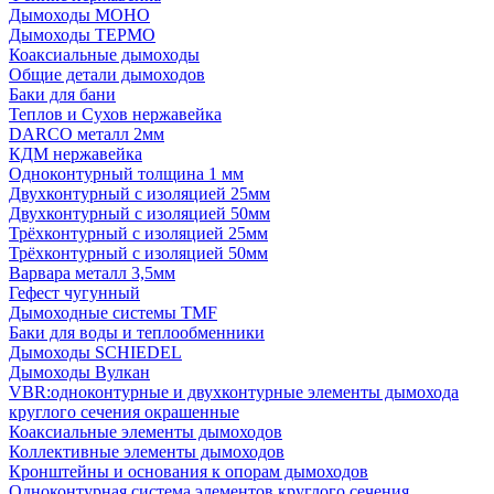
Дымоходы МОНО
Дымоходы ТЕРМО
Коаксиальные дымоходы
Общие детали дымоходов
Баки для бани
Теплов и Сухов нержавейка
DARCO металл 2мм
КДМ нержавейка
Одноконтурный толщина 1 мм
Двухконтурный с изоляцией 25мм
Двухконтурный с изоляцией 50мм
Трёхконтурный с изоляцией 25мм
Трёхконтурный с изоляцией 50мм
Варвара металл 3,5мм
Гефест чугунный
Дымоходные системы TMF
Баки для воды и теплообменники
Дымоходы SCHIEDEL
Дымоходы Вулкан
VBR:одноконтурные и двухконтурные элементы дымохода
круглого сечения окрашенные
Коаксиальные элементы дымоходов
Коллективные элементы дымоходов
Кронштейны и основания к опорам дымоходов
Одноконтурная система элементов круглого сечения