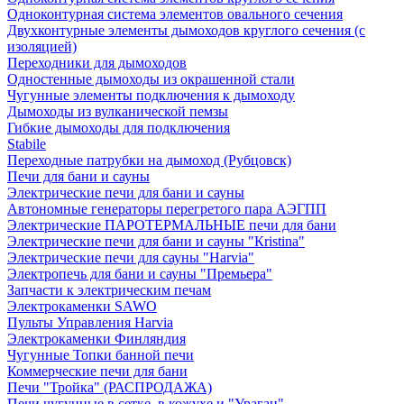
Одноконтурная система элементов овального сечения
Двухконтурные элементы дымоходов круглого сечения (с
изоляцией)
Переходники для дымоходов
Одностенные дымоходы из окрашенной стали
Чугунные элементы подключения к дымоходу
Дымоходы из вулканической пемзы
Гибкие дымоходы для подключения
Stabile
Переходные патрубки на дымоход (Рубцовск)
Печи для бани и сауны
Электрические печи для бани и сауны
Автономные генераторы перегретого пара АЭГПП
Электрические ПАРОТЕРМАЛЬНЫЕ печи для бани
Электрические печи для бани и сауны "Кristina"
Электрические печи для сауны "Harvia"
Электропечь для бани и сауны "Премьера"
Запчасти к электрическим печам
Электрокаменки SAWO
Пульты Управления Harvia
Электрокаменки Финляндия
Чугунные Топки банной печи
Коммерческие печи для бани
Печи "Тройка" (РАСПРОДАЖА)
Печи чугунные в сетке, в кожухе и "Ураган"