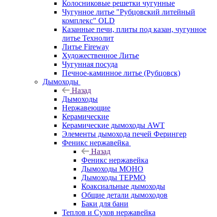
Колосниковые решетки чугунные
Чугунное литье "Рубцовский литейный
комплекс" OLD
Казанные печи, плиты под казан, чугунное
литье Технолит
Литье Fireway
Художественное Литье
Чугунная посуда
Печное-каминное литье (Рубцовск)
Дымоходы
Назад
Дымоходы
Нержавеющие
Керамические
Керамические дымоходы AWT
Элементы дымохода печей Ферингер
Феникс нержавейка
Назад
Феникс нержавейка
Дымоходы МОНО
Дымоходы ТЕРМО
Коаксиальные дымоходы
Общие детали дымоходов
Баки для бани
Теплов и Сухов нержавейка