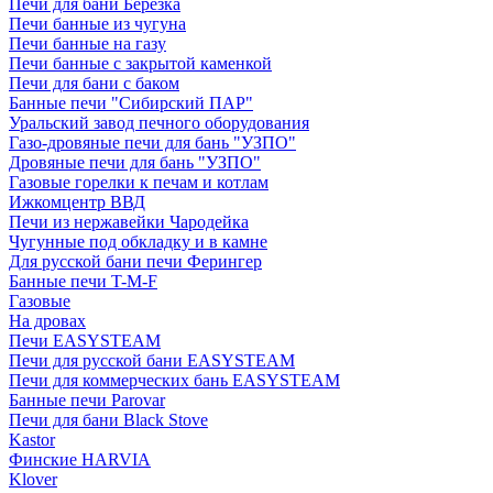
Печи для бани Березка
Печи банные из чугуна
Печи банные на газу
Печи банные с закрытой каменкой
Печи для бани с баком
Банные печи "Сибирский ПАР"
Уральский завод печного оборудования
Газо-дровяные печи для бань "УЗПО"
Дровяные печи для бань "УЗПО"
Газовые горелки к печам и котлам
Ижкомцентр ВВД
Печи из нержавейки Чародейка
Чугунные под обкладку и в камне
Для русской бани печи Ферингер
Банные печи T-M-F
Газовые
На дровах
Печи EASYSTEAM
Печи для русской бани EASYSTEAM
Печи для коммерческих бань EASYSTEAM
Банные печи Parovar
Печи для бани Black Stove
Kastor
Финские HARVIA
Klover