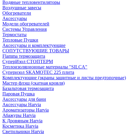
Водяные тепловентиляторы
Воздушные завесы
Обогреватели
Аксессуары
Модели обогревателей
Системы Управления
Термостаты
Тепловые Пушки
Аксессуары и комплектующие
СОПУТСТВУЮЩИЕ ТОВАРЫ
Flamma термозащита
СуперИзол СТОПТЕРМ
Теплоизоляционные материалы "SILCA"
Суперизол SKAMOTEC 225 плита
Комплектующие (экраны защитные и листы предтопочные)
Мастер флэш (скатная кровля)
Базальтовая термозащита
Паровая Пушка
Аксессуары для бани
Аксессуары Harvia
Ароматизаторы Harvia
Абажуры Harvia
К Дровяным Harvia
Косметика Harvia
Светильники Harvia