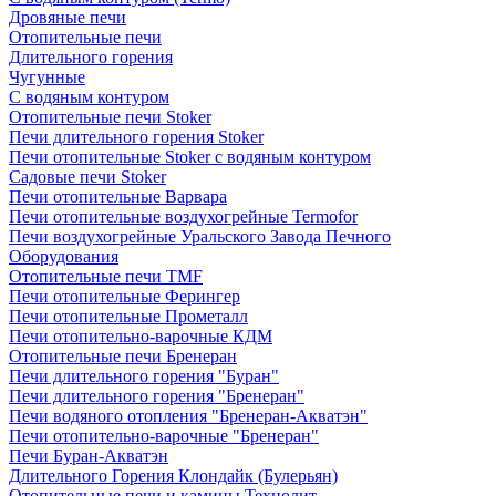
Дровяные печи
Отопительные печи
Длительного горения
Чугунные
C водяным контуром
Отопительные печи Stoker
Печи длительного горения Stoker
Печи отопительные Stoker с водяным контуром
Садовые печи Stoker
Печи отопительные Варвара
Печи отопительные воздухогрейные Termofor
Печи воздухогрейные Уральского Завода Печного
Оборудования
Отопительные печи TMF
Печи отопительные Ферингер
Печи отопительные Прометалл
Печи отопительно-варочные КДМ
Отопительные печи Бренеран
Печи длительного горения "Буран"
Печи длительного горения "Бренеран"
Печи водяного отопления "Бренеран-Акватэн"
Печи отопительно-варочные "Бренеран"
Печи Буран-Акватэн
Длительного Горения Клондайк (Булерьян)
Отопительные печи и камины Технолит