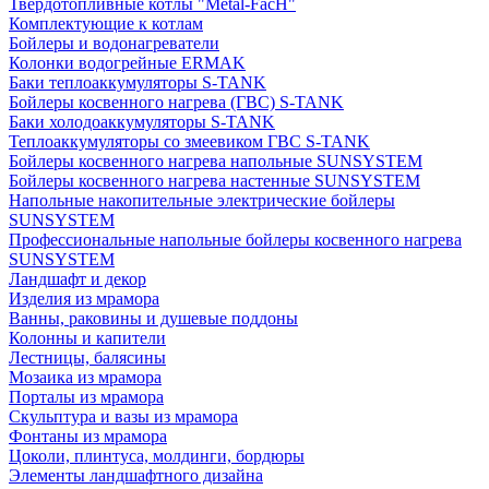
Твердотопливные котлы "Metal-FacH"
Комплектующие к котлам
Бойлеры и водонагреватели
Колонки водогрейные ERMAK
Баки теплоаккумуляторы S-TANK
Бойлеры косвенного нагрева (ГВС) S-TANK
Баки холодоаккумуляторы S-TANK
Теплоаккумуляторы со змеевиком ГВС S-TANK
Бойлеры косвенного нагрева напольные SUNSYSTEM
Бойлеры косвенного нагрева настенные SUNSYSTEM
Напольные накопительные электрические бойлеры
SUNSYSTEM
Профессиональные напольные бойлеры косвенного нагрева
SUNSYSTEM
Ландшафт и декор
Изделия из мрамора
Ванны, раковины и душевые поддоны
Колонны и капители
Лестницы, балясины
Мозаика из мрамора
Порталы из мрамора
Скульптура и вазы из мрамора
Фонтаны из мрамора
Цоколи, плинтуса, молдинги, бордюры
Элементы ландшафтного дизайна