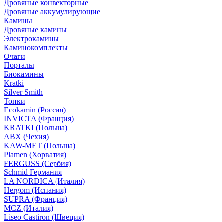
Дровяные конвекторные
Дровяные аккумулирующие
Камины
Дровяные камины
Электрокамины
Каминокомплекты
Очаги
Порталы
Биокамины
Kratki
Silver Smith
Топки
Ecokamin (Россия)
INVICTA (Франция)
KRATKI (Польша)
ABX (Чехия)
KAW-MET (Польша)
Plamen (Хорватия)
FERGUSS (Сербия)
Schmid Германия
LA NORDICA (Италия)
Hergom (Испания)
SUPRA (Франция)
MCZ (Италия)
Liseo Castiron (Швеция)