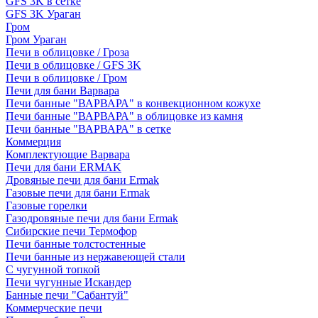
GFS 3K в сетке
GFS 3K Ураган
Гром
Гром Ураган
Печи в облицовке / Гроза
Печи в облицовке / GFS 3K
Печи в облицовке / Гром
Печи для бани Варвара
Печи банные "ВАРВАРА" в конвекционном кожухе
Печи банные "ВАРВАРА" в облицовке из камня
Печи банные "ВАРВАРА" в сетке
Коммерция
Комплектующие Варвара
Печи для бани ERMAK
Дровяные печи для бани Ermak
Газовые печи для бани Ermak
Газовые горелки
Газодровяные печи для бани Ermak
Сибирские печи Термофор
Печи банные толстостенные
Печи банные из нержавеющей стали
С чугунной топкой
Печи чугунные Искандер
Банные печи "Сабантуй"
Коммерческие печи