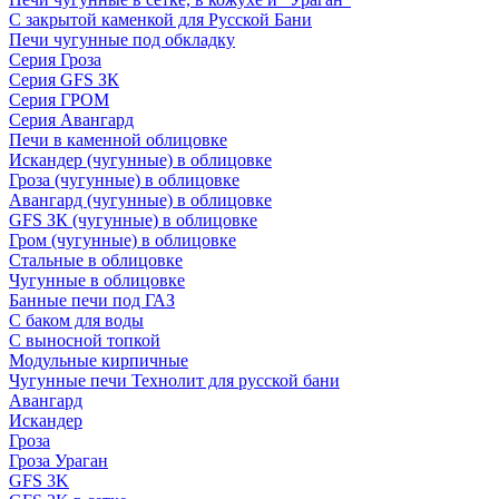
С закрытой каменкой для Русской Бани
Печи чугунные под обкладку
Серия Гроза
Серия GFS ЗК
Серия ГРОМ
Серия Авангард
Печи в каменной облицовке
Искандер (чугунные) в облицовке
Гроза (чугунные) в облицовке
Авангард (чугунные) в облицовке
GFS ЗК (чугунные) в облицовке
Гром (чугунные) в облицовке
Стальные в облицовке
Чугунные в облицовке
Банные печи под ГАЗ
С баком для воды
С выносной топкой
Модульные кирпичные
Чугунные печи Технолит для русской бани
Авангард
Искандер
Гроза
Гроза Ураган
GFS 3K