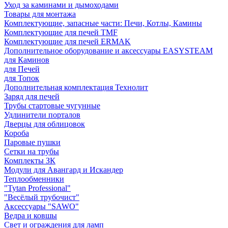
Уход за каминами и дымоходами
Товары для монтажа
Комплектующие, запасные части: Печи, Котлы, Камины
Комплектующие для печей TMF
Комплектующие для печей ERMAK
Дополнительное оборудование и аксессуары EASYSTEAM
для Каминов
для Печей
для Топок
Дополнительная комплектация Технолит
Заряд для печей
Трубы стартовые чугунные
Удлинители порталов
Дверцы для облицовок
Короба
Паровые пушки
Сетки на трубы
Комплекты ЗК
Модули для Авангард и Искандер
Теплообменники
"Tytan Professional"
"Весёлый трубочист"
Аксессуары "SAWO"
Ведра и ковшы
Свет и ограждения для ламп