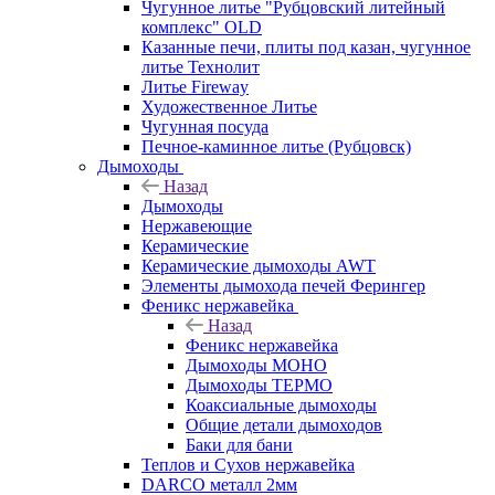
Чугунное литье "Рубцовский литейный
комплекс" OLD
Казанные печи, плиты под казан, чугунное
литье Технолит
Литье Fireway
Художественное Литье
Чугунная посуда
Печное-каминное литье (Рубцовск)
Дымоходы
Назад
Дымоходы
Нержавеющие
Керамические
Керамические дымоходы AWT
Элементы дымохода печей Ферингер
Феникс нержавейка
Назад
Феникс нержавейка
Дымоходы МОНО
Дымоходы ТЕРМО
Коаксиальные дымоходы
Общие детали дымоходов
Баки для бани
Теплов и Сухов нержавейка
DARCO металл 2мм