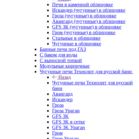
Печи в каменной облицовке
Искандер (чугунные) в облицовке
Гроза (чугунные) в облицовке
Авангард (чугунные) в облицовке
GFS ЗК (чугунные) в облицовке
Гром (чугунные) в облицовке
Стальные в облицовке
Чугунные в облицовке
Банные печи под ГАЗ
С баком для воды
С выносной топкой
Модульные кирпичные
Чугунные печи Технолит для русской бани
Назад
Чугунные печи Технолит для русской
бани
Авангард
Искандер
Гроза
Гроза Ураган
GFS 3K
GFS 3K в сетке
GFS 3K Ураган
Гром
Гром Ураган