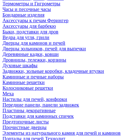
Термометры и Гигрометры
Часы и песочные часы
Бондарные изделия
Аксессуары к печам Ферингер
Аксессуары для барбекю
Быки, подставки для дров
Ведра для угля, грили
Дверцы для каминов и печей
Дверцы зольников, печей для выпечки
Деревянные кадки, ковши
Дровницы, тележки, корзины
Духовые шкафы
Задвижки, зольные коробки, кладочные втулки
Каминные и печные наборы
Каминные решетки
Колосниковые решетки
Меха
Настилы для печей, конфорки
Передние панели, панели задвижек
Пластины декоративные
Подставки для каминных спичек
Предтопочные листы
Прочистные дверцы
Элементы из натурального камня для печей и каминов
Порталы для печей Технолит