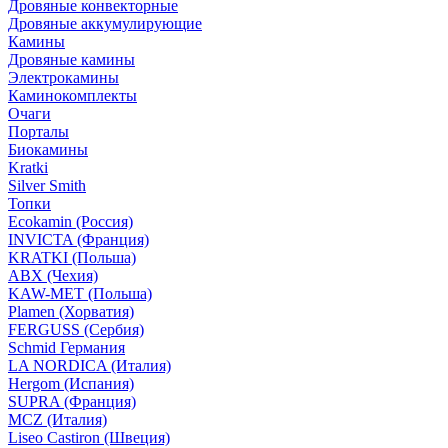
Дровяные конвекторные
Дровяные аккумулирующие
Камины
Дровяные камины
Электрокамины
Каминокомплекты
Очаги
Порталы
Биокамины
Kratki
Silver Smith
Топки
Ecokamin (Россия)
INVICTA (Франция)
KRATKI (Польша)
ABX (Чехия)
KAW-MET (Польша)
Plamen (Хорватия)
FERGUSS (Сербия)
Schmid Германия
LA NORDICA (Италия)
Hergom (Испания)
SUPRA (Франция)
MCZ (Италия)
Liseo Castiron (Швеция)