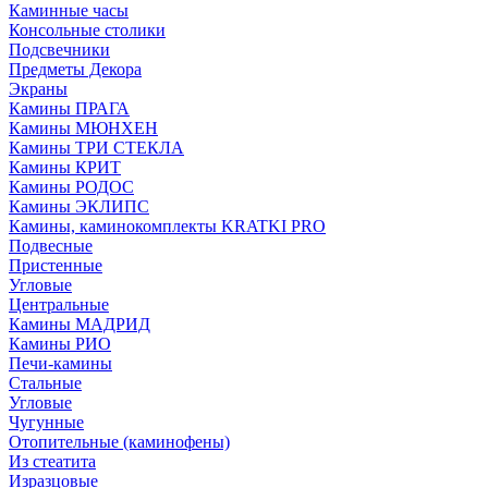
Каминные часы
Консольные столики
Подсвечники
Предметы Декора
Экраны
Камины ПРАГА
Камины МЮНХЕН
Камины ТРИ СТЕКЛА
Камины КРИТ
Камины РОДОС
Камины ЭКЛИПС
Камины, каминокомплекты KRATKI PRO
Подвесные
Пристенные
Угловые
Центральные
Камины МАДРИД
Камины РИО
Печи-камины
Стальные
Угловые
Чугунные
Отопительные (каминофены)
Из стеатита
Изразцовые