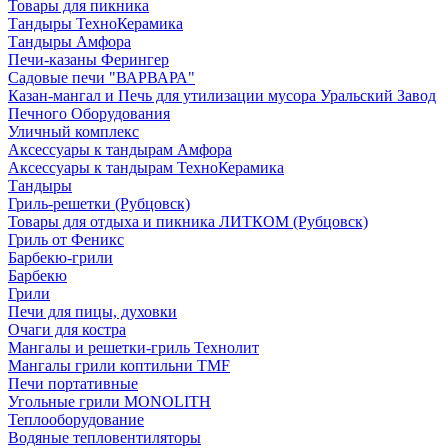
Товары для пикника
Тандыры ТехноКерамика
Тандыры Амфора
Печи-казаны Ферингер
Садовые печи "ВАРВАРА"
Казан-мангал и Печь для утилизации мусора Уральский Завод
Печного Оборудования
Уличный комплекс
Аксессуары к тандырам Амфора
Аксессуары к тандырам ТехноКерамика
Тандыры
Гриль-решетки (Рубцовск)
Товары для отдыха и пикника ЛИТКОМ (Рубцовск)
Гриль от Феникс
Барбекю-грили
Барбекю
Грили
Печи для пицы, духовки
Очаги для костра
Мангалы и решетки-гриль Технолит
Мангалы грили коптильни TMF
Печи портативные
Угольные грили MONOLITH
Теплооборудование
Водяные тепловентиляторы