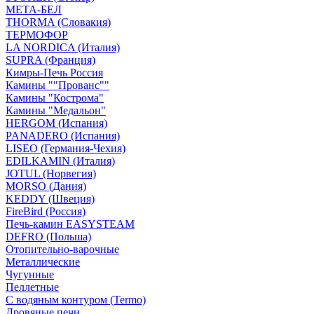
МЕТА-БЕЛ
THORMA (Словакия)
ТЕРМОФОР
LA NORDICA (Италия)
SUPRA (Франция)
Кимры-Печь Россия
Камины ""Прованс""
Камины "Кострома"
Камины "Медальон"
HERGOM (Испания)
PANADERO (Испания)
LISEO (Германия-Чехия)
EDILKAMIN (Италия)
JOTUL (Норвегия)
MORSO (Дания)
KEDDY (Швеция)
FireBird (Россия)
Печь-камин EASYSTEAM
DEFRO (Польша)
Отопительно-варочные
Металлические
Чугунные
Пеллетные
С водяным контуром (Termo)
Дровяные печи