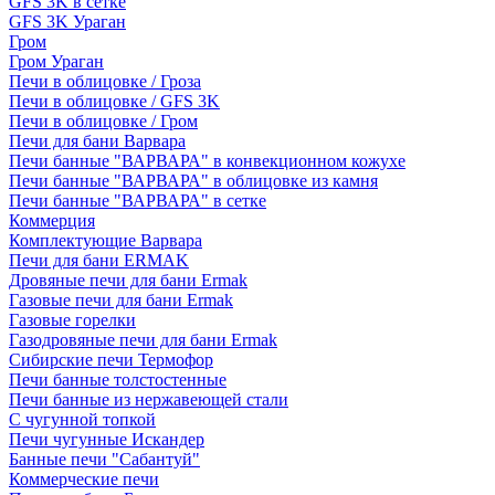
GFS 3K в сетке
GFS 3K Ураган
Гром
Гром Ураган
Печи в облицовке / Гроза
Печи в облицовке / GFS 3K
Печи в облицовке / Гром
Печи для бани Варвара
Печи банные "ВАРВАРА" в конвекционном кожухе
Печи банные "ВАРВАРА" в облицовке из камня
Печи банные "ВАРВАРА" в сетке
Коммерция
Комплектующие Варвара
Печи для бани ERMAK
Дровяные печи для бани Ermak
Газовые печи для бани Ermak
Газовые горелки
Газодровяные печи для бани Ermak
Сибирские печи Термофор
Печи банные толстостенные
Печи банные из нержавеющей стали
С чугунной топкой
Печи чугунные Искандер
Банные печи "Сабантуй"
Коммерческие печи