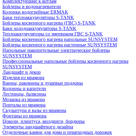
Комплектующие к котлам
Бойлеры и водонагреватели
Колонки водогрейные ERMAK
Баки теплоаккумуляторы S-TANK
Бойлеры косвенного нагрева (ГВС) S-TANK
Баки холодоаккумуляторы S-TANK
Теплоаккумуляторы со змеевиком ГВС S-TANK
Бойлеры косвенного нагрева напольные SUNSYSTEM
Бойлеры косвенного нагрева настенные SUNSYSTEM
Напольные накопительные электрические бойлеры
SUNSYSTEM
Профессиональные напольные бойлеры косвенного нагрева
SUNSYSTEM
Ландшафт и декор
Изделия из мрамора
Ванны, раковины и душевые поддоны
Колонны и капители
Лестницы, балясины
Мозаика из мрамора
Порталы из мрамора
Скульптура и вазы из мрамора
Фонтаны из мрамора
Цоколи, плинтуса, молдинги, бордюры
Элементы ландшафтного дизайна
Отделочные камни для дома и пешеходных дорожек