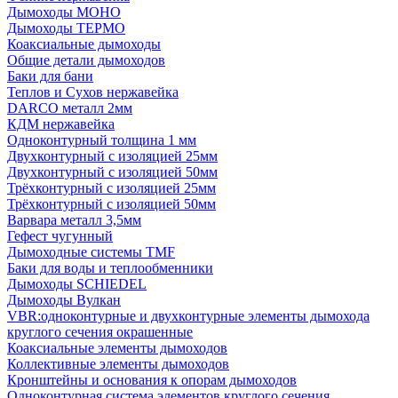
Дымоходы МОНО
Дымоходы ТЕРМО
Коаксиальные дымоходы
Общие детали дымоходов
Баки для бани
Теплов и Сухов нержавейка
DARCO металл 2мм
КДМ нержавейка
Одноконтурный толщина 1 мм
Двухконтурный с изоляцией 25мм
Двухконтурный с изоляцией 50мм
Трёхконтурный с изоляцией 25мм
Трёхконтурный с изоляцией 50мм
Варвара металл 3,5мм
Гефест чугунный
Дымоходные системы TMF
Баки для воды и теплообменники
Дымоходы SCHIEDEL
Дымоходы Вулкан
VBR:одноконтурные и двухконтурные элементы дымохода
круглого сечения окрашенные
Коаксиальные элементы дымоходов
Коллективные элементы дымоходов
Кронштейны и основания к опорам дымоходов
Одноконтурная система элементов круглого сечения