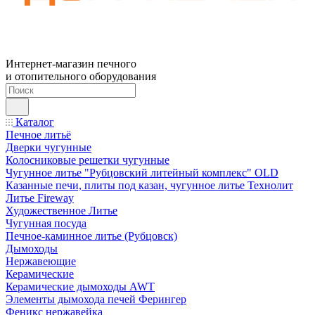
Интернет-магазин печного
и отопительного оборудования
Каталог
Печное литьё
Дверки чугунные
Колосниковые решетки чугунные
Чугунное литье "Рубцовский литейный комплекс" OLD
Казанные печи, плиты под казан, чугунное литье Технолит
Литье Fireway
Художественное Литье
Чугунная посуда
Печное-каминное литье (Рубцовск)
Дымоходы
Нержавеющие
Керамические
Керамические дымоходы AWT
Элементы дымохода печей Ферингер
Феникс нержавейка