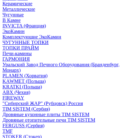
Керамические
Металлические
Чугунные
В Камне
INVICTA (Франция)
ЭкоКамин
Комплектующие ЭкоКамин
ЧУГУННЫЕ ТОПКИ
ТОПКИ ПРАЙМ
Печи-камины
ГАРМОНИЯ
Уральский Завод Печного Оборудования (Бранденбург,
Монарх)
PLAMEN (Хорватия)
KAWMET (Польша)
KRATKI (Польша)
ABX (Чехия)
FIREWAY
"Сибирский ЖАР" (Рубцовск) Россия
TIM SISTEM (Сербия)
Дровяные кухонные плиты TIM SISTEM
Дровяные отопительные печи TIM SISTEM
FERGUSS (Сербия)
TMF
STOKER (Стокер)