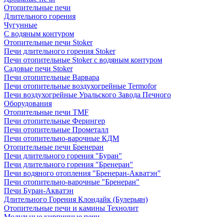
Отопительные печи
Длительного горения
Чугунные
C водяным контуром
Отопительные печи Stoker
Печи длительного горения Stoker
Печи отопительные Stoker с водяным контуром
Садовые печи Stoker
Печи отопительные Варвара
Печи отопительные воздухогрейные Termofor
Печи воздухогрейные Уральского Завода Печного
Оборудования
Отопительные печи TMF
Печи отопительные Ферингер
Печи отопительные Прометалл
Печи отопительно-варочные КДМ
Отопительные печи Бренеран
Печи длительного горения "Буран"
Печи длительного горения "Бренеран"
Печи водяного отопления "Бренеран-Акватэн"
Печи отопительно-варочные "Бренеран"
Печи Буран-Акватэн
Длительного Горения Клондайк (Булерьян)
Отопительные печи и камины Технолит
Модульные кирпичные печи