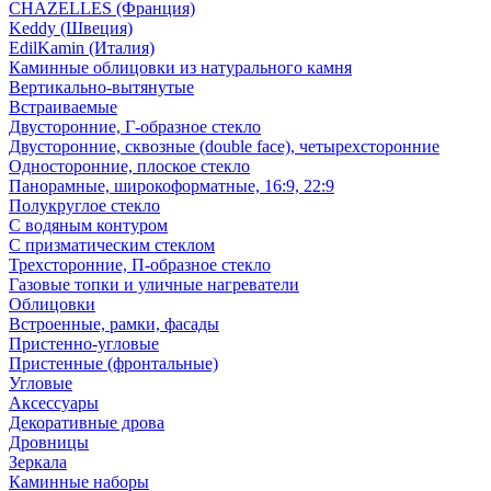
CHAZELLES (Франция)
Keddy (Швеция)
EdilKamin (Италия)
Каминные облицовки из натурального камня
Вертикально-вытянутые
Встраиваемые
Двусторонние, Г-образное стекло
Двусторонние, сквозные (double face), четырехсторонние
Односторонние, плоское стекло
Панорамные, широкоформатные, 16:9, 22:9
Полукруглое стекло
С водяным контуром
С призматическим стеклом
Трехсторонние, П-образное стекло
Газовые топки и уличные нагреватели
Облицовки
Встроенные, рамки, фасады
Пристенно-угловые
Пристенные (фронтальные)
Угловые
Аксессуары
Декоративные дрова
Дровницы
Зеркала
Каминные наборы