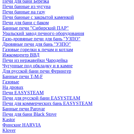
Печи для бани Березка
Печи банные из чугуна
Печи банные на газу
Печи банные с закрытой каменкой
Печи для бани с баком
Банные печи "Сибирский ПАР"
Уральский завод печного оборудования
Газо-дровяные печи для бань "УЗПО"
Дровяные печи для бань "УЗПО"
Газовые горелки к печам и котлам
Ижкомцентр ВВД
Печи из нержавейки Чародейка
Чугунные под обкладку и в камне
Для русской бани печи Ферингер
Банные печи T-M-F
Газовые
На дровах
Печи EASYSTEAM
Печи для русской бани EASYSTEAM
Печи для коммерческих бань EASYSTEAM
Банные печи Parovar
Печи для бани Black Stove
Kastor
Финские HARVIA
Klover