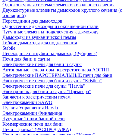
Одноконтурная система элементов овального сечения
Двухконтурные элементы дымоходов круглого сечения (с
изоляцией)
Переходники для дымоходов
Одностенные дымоходы из окрашенной стали
Чугунные элементы подключения к дымоходу
Дымоходы из вулканической пемзы
Гибкие дымоходы для подключения
Stabile
Переходные патрубки на дымоход (Рубцовск)
Печи для бани и сауны
Электрические печи для бани и сауны
Автономные генераторы перегретого пара АЭГПП
Электрические ПАРОТЕРМАЛЬНЫЕ печи для бани
Электрические печи для бани и сауны "Кristina"
Электрические печи для сауны "Harvia"
Электропечь для бани и сауны "Премьера"
Запчасти к электрическим печам
Электрокаменки SAWO
Пульты Управления Harvia
Электрокаменки Финляндия
Чугунные Топки банной печи
Коммерческие печи для бани
Печи "Тройка" (РАСПРОДАЖА)
Печи чугунные в сетке, в кожухе и "Ураган"