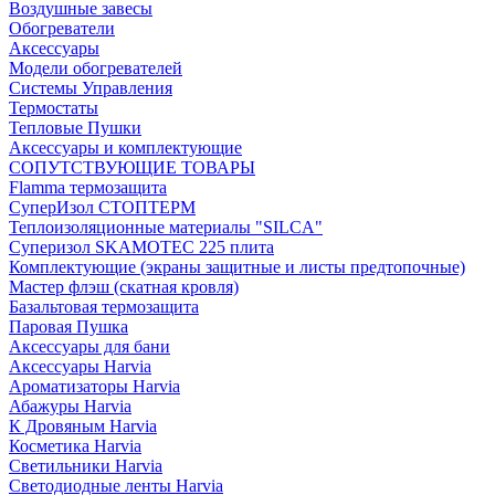
Воздушные завесы
Обогреватели
Аксессуары
Модели обогревателей
Системы Управления
Термостаты
Тепловые Пушки
Аксессуары и комплектующие
СОПУТСТВУЮЩИЕ ТОВАРЫ
Flamma термозащита
СуперИзол СТОПТЕРМ
Теплоизоляционные материалы "SILCA"
Суперизол SKAMOTEC 225 плита
Комплектующие (экраны защитные и листы предтопочные)
Мастер флэш (скатная кровля)
Базальтовая термозащита
Паровая Пушка
Аксессуары для бани
Аксессуары Harvia
Ароматизаторы Harvia
Абажуры Harvia
К Дровяным Harvia
Косметика Harvia
Светильники Harvia
Светодиодные ленты Harvia