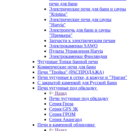
печи для бани
Электрические печи для бани и сауны
"Кristina"
Электрические печи для сауны
"Harvia"
Электропечь для бани и сауны
"Премьера"
Запчасти к электрическим печам
Электрокаменки SAWO
Пульты Управления Harvia
Электрокаменки Финляндия
Чугунные Топки банной печи
Коммерческие печи для бани
Печи "Тройка" (РАСПРОДАЖА)
Печи чугунные в сетке, в кожухе и "Ураган"
С закрытой каменкой для Русской Бани
Печи чугунные под обкладку
Назад
Печи чугунные под обкладку
Серия Гроза
Серия GFS ЗК
Серия ГРОМ
Серия Авангард
Печи в каменной облицовке
Назад