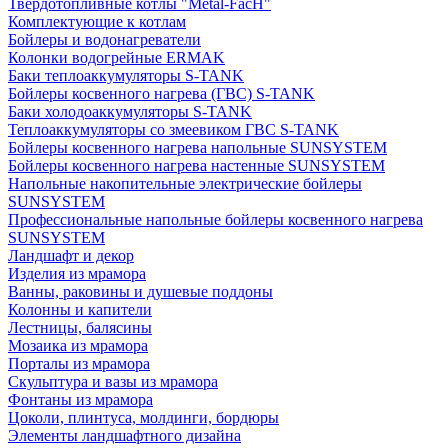
Твердотопливные котлы "Metal-FacH"
Комплектующие к котлам
Бойлеры и водонагреватели
Колонки водогрейные ERMAK
Баки теплоаккумуляторы S-TANK
Бойлеры косвенного нагрева (ГВС) S-TANK
Баки холодоаккумуляторы S-TANK
Теплоаккумуляторы со змеевиком ГВС S-TANK
Бойлеры косвенного нагрева напольные SUNSYSTEM
Бойлеры косвенного нагрева настенные SUNSYSTEM
Напольные накопительные электрические бойлеры
SUNSYSTEM
Профессиональные напольные бойлеры косвенного нагрева
SUNSYSTEM
Ландшафт и декор
Изделия из мрамора
Ванны, раковины и душевые поддоны
Колонны и капители
Лестницы, балясины
Мозаика из мрамора
Порталы из мрамора
Скульптура и вазы из мрамора
Фонтаны из мрамора
Цоколи, плинтуса, молдинги, бордюры
Элементы ландшафтного дизайна