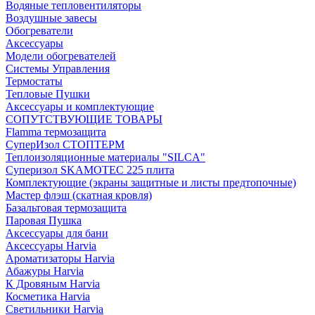
Водяные тепловентиляторы
Воздушные завесы
Обогреватели
Аксессуары
Модели обогревателей
Системы Управления
Термостаты
Тепловые Пушки
Аксессуары и комплектующие
СОПУТСТВУЮЩИЕ ТОВАРЫ
Flamma термозащита
СуперИзол СТОПТЕРМ
Теплоизоляционные материалы "SILCA"
Суперизол SKAMOTEC 225 плита
Комплектующие (экраны защитные и листы предтопочные)
Мастер флэш (скатная кровля)
Базальтовая термозащита
Паровая Пушка
Аксессуары для бани
Аксессуары Harvia
Ароматизаторы Harvia
Абажуры Harvia
К Дровяным Harvia
Косметика Harvia
Светильники Harvia