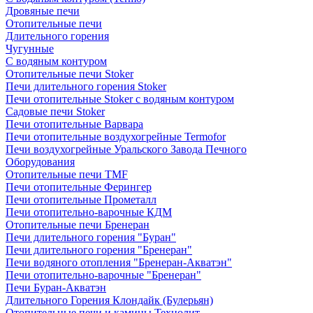
Дровяные печи
Отопительные печи
Длительного горения
Чугунные
C водяным контуром
Отопительные печи Stoker
Печи длительного горения Stoker
Печи отопительные Stoker с водяным контуром
Садовые печи Stoker
Печи отопительные Варвара
Печи отопительные воздухогрейные Termofor
Печи воздухогрейные Уральского Завода Печного
Оборудования
Отопительные печи TMF
Печи отопительные Ферингер
Печи отопительные Прометалл
Печи отопительно-варочные КДМ
Отопительные печи Бренеран
Печи длительного горения "Буран"
Печи длительного горения "Бренеран"
Печи водяного отопления "Бренеран-Акватэн"
Печи отопительно-варочные "Бренеран"
Печи Буран-Акватэн
Длительного Горения Клондайк (Булерьян)
Отопительные печи и камины Технолит