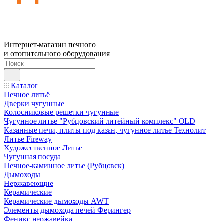
Интернет-магазин печного
и отопительного оборудования
Каталог
Печное литьё
Дверки чугунные
Колосниковые решетки чугунные
Чугунное литье "Рубцовский литейный комплекс" OLD
Казанные печи, плиты под казан, чугунное литье Технолит
Литье Fireway
Художественное Литье
Чугунная посуда
Печное-каминное литье (Рубцовск)
Дымоходы
Нержавеющие
Керамические
Керамические дымоходы AWT
Элементы дымохода печей Ферингер
Феникс нержавейка