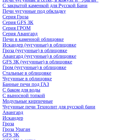
С закрытой каменкой для Русской Бани
Печи чугунные под обкладку
Серия Гроза
Серия GFS ЗК
Серия ГРОМ
Серия Авангард
Печи в каменной облицовке
Искандер (чугунные) в облицовке
Гроза (чугунные) в облицовке
Авангард (чугунные) в облицовке
GFS ЗК (чугунные) в облицовке
Гром (чугунные) в облицовке
Стальные в облицовке
Чугунные в облицовке
Банные печи под ГАЗ
С баком для воды
С выносной топкой
Модульные кирпичные
Чугунные печи Технолит для русской бани
Авангард
Искандер
Гроза
Гроза Ураган
GFS 3K