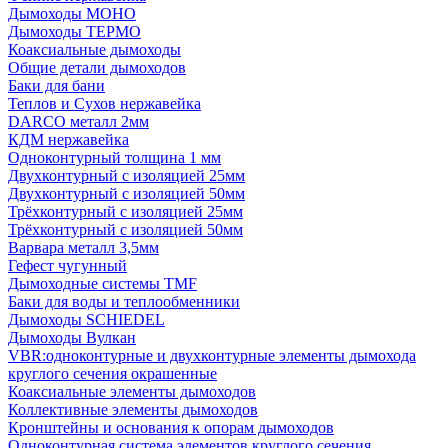
Дымоходы МОНО
Дымоходы ТЕРМО
Коаксиальные дымоходы
Общие детали дымоходов
Баки для бани
Теплов и Сухов нержавейка
DARCO металл 2мм
КДМ нержавейка
Одноконтурный толщина 1 мм
Двухконтурный с изоляцией 25мм
Двухконтурный с изоляцией 50мм
Трёхконтурный с изоляцией 25мм
Трёхконтурный с изоляцией 50мм
Варвара металл 3,5мм
Гефест чугунный
Дымоходные системы TMF
Баки для воды и теплообменники
Дымоходы SCHIEDEL
Дымоходы Вулкан
VBR:одноконтурные и двухконтурные элементы дымохода
круглого сечения окрашенные
Коаксиальные элементы дымоходов
Коллективные элементы дымоходов
Кронштейны и основания к опорам дымоходов
Одноконтурная система элементов круглого сечения