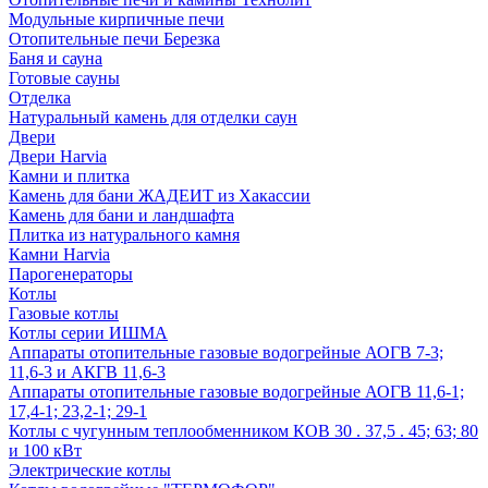
Модульные кирпичные печи
Отопительные печи Березка
Баня и сауна
Готовые сауны
Отделка
Натуральный камень для отделки саун
Двери
Двери Harvia
Камни и плитка
Камень для бани ЖАДЕИТ из Хакассии
Камень для бани и ландшафта
Плитка из натурального камня
Камни Harvia
Парогенераторы
Котлы
Газовые котлы
Котлы серии ИШМА
Аппараты отопительные газовые водогрейные АОГВ 7-3;
11,6-3 и АКГВ 11,6-3
Аппараты отопительные газовые водогрейные АОГВ 11,6-1;
17,4-1; 23,2-1; 29-1
Котлы с чугунным теплообменником КОВ 30 . 37,5 . 45; 63; 80
и 100 кВт
Электрические котлы