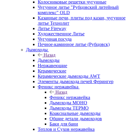
Колосниковые решетки чугунные
Чугунное литье "Рубцовский литейный
комплекс" OLD
Казанные печи, плиты под казан, чугунное
литье Технолит
Литье Fireway
Художественное Литье
Чугунная посуда
Печное-каминное литье (Рубцовск)
Дымоходы
Назад
Дымоходы
Нержавеющие
Керамические
Керамические дымоходы AWT
Элементы дымохода печей Ферингер
Феникс нержавейка
Назад
Феникс нержавейка
Дымоходы МОНО
Дымоходы ТЕРМО
Коаксиальные дымоходы
Общие детали дымоходов
Баки для бани
Теплов и Сухов нержавейка