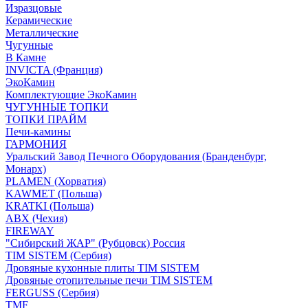
Изразцовые
Керамические
Металлические
Чугунные
В Камне
INVICTA (Франция)
ЭкоКамин
Комплектующие ЭкоКамин
ЧУГУННЫЕ ТОПКИ
ТОПКИ ПРАЙМ
Печи-камины
ГАРМОНИЯ
Уральский Завод Печного Оборудования (Бранденбург,
Монарх)
PLAMEN (Хорватия)
KAWMET (Польша)
KRATKI (Польша)
ABX (Чехия)
FIREWAY
"Сибирский ЖАР" (Рубцовск) Россия
TIM SISTEM (Сербия)
Дровяные кухонные плиты TIM SISTEM
Дровяные отопительные печи TIM SISTEM
FERGUSS (Сербия)
TMF