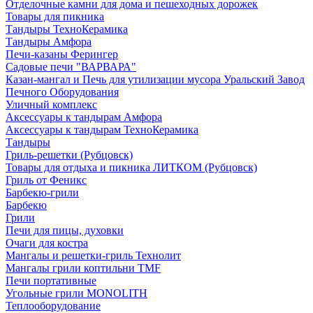
Отделочные камни для дома и пешеходных дорожек
Товары для пикника
Тандыры ТехноКерамика
Тандыры Амфора
Печи-казаны Ферингер
Садовые печи "ВАРВАРА"
Казан-мангал и Печь для утилизации мусора Уральский Завод
Печного Оборудования
Уличный комплекс
Аксессуары к тандырам Амфора
Аксессуары к тандырам ТехноКерамика
Тандыры
Гриль-решетки (Рубцовск)
Товары для отдыха и пикника ЛИТКОМ (Рубцовск)
Гриль от Феникс
Барбекю-грили
Барбекю
Грили
Печи для пицы, духовки
Очаги для костра
Мангалы и решетки-гриль Технолит
Мангалы грили коптильни TMF
Печи портативные
Угольные грили MONOLITH
Теплооборудование