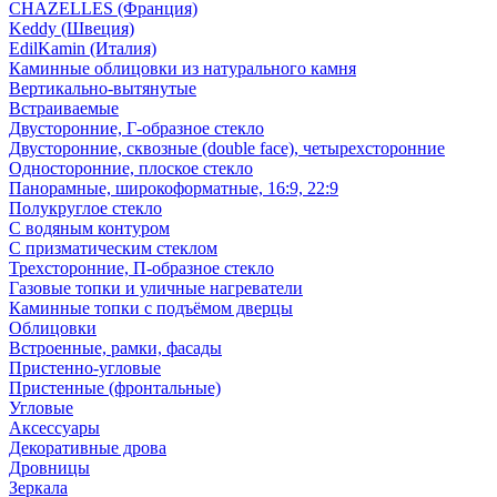
CHAZELLES (Франция)
Keddy (Швеция)
EdilKamin (Италия)
Каминные облицовки из натурального камня
Вертикально-вытянутые
Встраиваемые
Двусторонние, Г-образное стекло
Двусторонние, сквозные (double face), четырехсторонние
Односторонние, плоское стекло
Панорамные, широкоформатные, 16:9, 22:9
Полукруглое стекло
С водяным контуром
С призматическим стеклом
Трехсторонние, П-образное стекло
Газовые топки и уличные нагреватели
Каминные топки с подъёмом дверцы
Облицовки
Встроенные, рамки, фасады
Пристенно-угловые
Пристенные (фронтальные)
Угловые
Аксессуары
Декоративные дрова
Дровницы
Зеркала