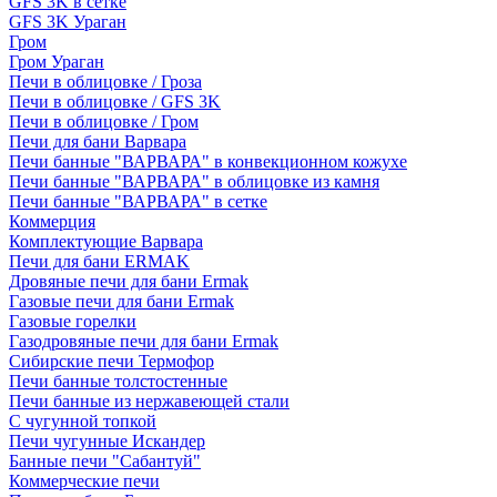
GFS 3K в сетке
GFS 3K Ураган
Гром
Гром Ураган
Печи в облицовке / Гроза
Печи в облицовке / GFS 3K
Печи в облицовке / Гром
Печи для бани Варвара
Печи банные "ВАРВАРА" в конвекционном кожухе
Печи банные "ВАРВАРА" в облицовке из камня
Печи банные "ВАРВАРА" в сетке
Коммерция
Комплектующие Варвара
Печи для бани ERMAK
Дровяные печи для бани Ermak
Газовые печи для бани Ermak
Газовые горелки
Газодровяные печи для бани Ermak
Сибирские печи Термофор
Печи банные толстостенные
Печи банные из нержавеющей стали
С чугунной топкой
Печи чугунные Искандер
Банные печи "Сабантуй"
Коммерческие печи