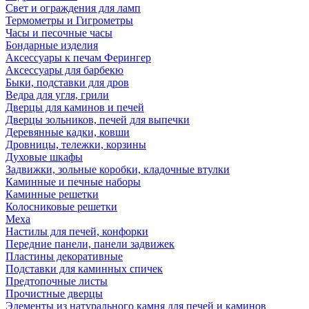
Свет и ограждения для ламп
Термометры и Гигрометры
Часы и песочные часы
Бондарные изделия
Аксессуары к печам Ферингер
Аксессуары для барбекю
Быки, подставки для дров
Ведра для угля, грили
Дверцы для каминов и печей
Дверцы зольников, печей для выпечки
Деревянные кадки, ковши
Дровницы, тележки, корзины
Духовые шкафы
Задвижки, зольные коробки, кладочные втулки
Каминные и печные наборы
Каминные решетки
Колосниковые решетки
Меха
Настилы для печей, конфорки
Передние панели, панели задвижек
Пластины декоративные
Подставки для каминных спичек
Предтопочные листы
Прочистные дверцы
Элементы из натурального камня для печей и каминов