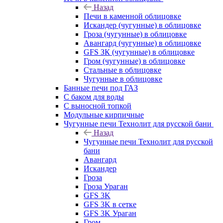
Назад
Печи в каменной облицовке
Искандер (чугунные) в облицовке
Гроза (чугунные) в облицовке
Авангард (чугунные) в облицовке
GFS ЗК (чугунные) в облицовке
Гром (чугунные) в облицовке
Стальные в облицовке
Чугунные в облицовке
Банные печи под ГАЗ
С баком для воды
С выносной топкой
Модульные кирпичные
Чугунные печи Технолит для русской бани
Назад
Чугунные печи Технолит для русской
бани
Авангард
Искандер
Гроза
Гроза Ураган
GFS 3K
GFS 3K в сетке
GFS 3K Ураган
Гром