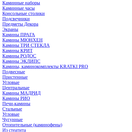
Каминные наборы
Каминные часы
Консольные столики
Подсвечники
Предметы Декора
Экраны
Камины ПРАГА
Камины МЮНХЕН
Камины ТРИ СТЕКЛА
Камины КРИТ
Камины РОДОС
Камины ЭКЛИПС
Камины, каминокомплекты KRATKI PRO
Подвесные
Пристенные
Угловые
Центральные
Камины МАДРИД
Камины РИО
Печи-камины
Стальные
Угловые
Чугунные
Отопительные (каминофены)
Из стеатита