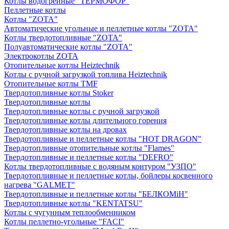
Котлы водогрейные "ТЕРМОФОР"
Пеллетные котлы
Котлы "ZOTA"
Автоматические угольные и пеллетные котлы "ZOTA"
Котлы твердотопливные "ZOTA"
Полуавтоматические котлы "ZOTA"
Электрокотлы ZOTA
Отопительные котлы Heiztechnik
Котлы с ручной загрузкой топлива Heiztechnik
Отопительные котлы TMF
Твердотопливные котлы Stoker
Твердотопливные котлы
Твердотопливные котлы с ручной загрузкой
Твердотопливные котлы длительного горения
Твердотопливные котлы на дровах
Твердотопливные и пеллетные котлы "HOT DRAGON"
Твердотопливные отопительные котлы "Flames"
Твердотопливные и пеллетные котлы "DEFRO"
Котлы твердотопливные с водяным контуром "УЗПО"
Твердотопливные и пеллетные котлы, бойлеры косвенного
нагрева "GALMET"
Твердотопливные и пеллетные котлы "БЕЛКОМiН"
Твердотопливные котлы "KENTATSU"
Котлы с чугунным теплообменником
Котлы пеллетно-угольные "FACI"