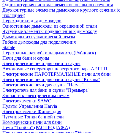
Одноконтурная система элементов овального сечения
Двухконтурные элементы дымоходов круглого сечения (с
изоляцией)
Переходники для дымоходов
Одностенные дымоходы из окрашенной стали
Чугунные элементы подключения к дымоходу
Дымоходы из вулканической пемзы
Гибкие дымоходы для подключения
Stabile
Переходные патрубки на дымоход (Рубцовск)
Печи для бани и сауны
Электрические печи для бани и сауны
Автономные генераторы перегретого пара АЭГПП
Электрические ПАРОТЕРМАЛЬНЫЕ печи для бани
Электрические печи для бани и сауны "Кristina"
Электрические печи для сауны "Harvia"
Электропечь для бани и сауны "Премьера"
Запчасти к электрическим печам
Электрокаменки SAWO
Пульты Управления Harvia
Электрокаменки Финляндия
Чугунные Топки банной печи
Коммерческие печи для бани
Печи "Тройка" (РАСПРОДАЖА)
Печи чугунные в сетке, в кожухе и "Ураган"