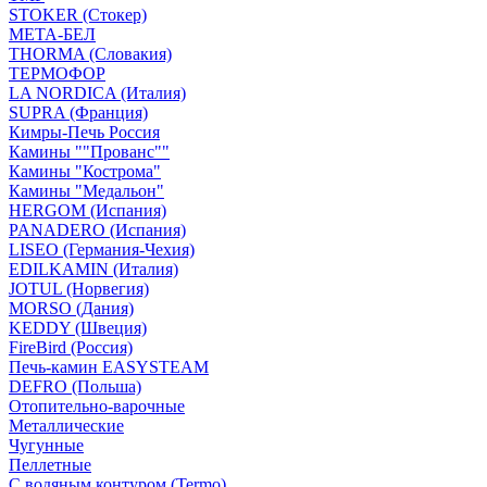
STOKER (Стокер)
МЕТА-БЕЛ
THORMA (Словакия)
ТЕРМОФОР
LA NORDICA (Италия)
SUPRA (Франция)
Кимры-Печь Россия
Камины ""Прованс""
Камины "Кострома"
Камины "Медальон"
HERGOM (Испания)
PANADERO (Испания)
LISEO (Германия-Чехия)
EDILKAMIN (Италия)
JOTUL (Норвегия)
MORSO (Дания)
KEDDY (Швеция)
FireBird (Россия)
Печь-камин EASYSTEAM
DEFRO (Польша)
Отопительно-варочные
Металлические
Чугунные
Пеллетные
С водяным контуром (Termo)