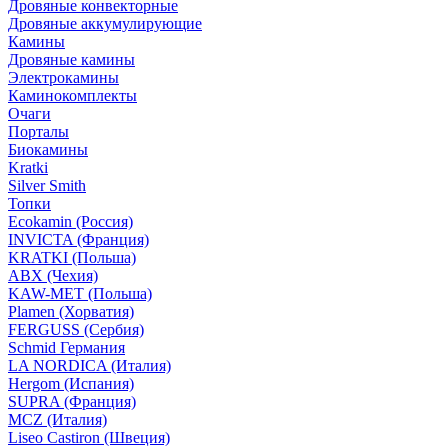
Дровяные конвекторные
Дровяные аккумулирующие
Камины
Дровяные камины
Электрокамины
Каминокомплекты
Очаги
Порталы
Биокамины
Kratki
Silver Smith
Топки
Ecokamin (Россия)
INVICTA (Франция)
KRATKI (Польша)
ABX (Чехия)
KAW-MET (Польша)
Plamen (Хорватия)
FERGUSS (Сербия)
Schmid Германия
LA NORDICA (Италия)
Hergom (Испания)
SUPRA (Франция)
MCZ (Италия)
Liseo Castiron (Швеция)