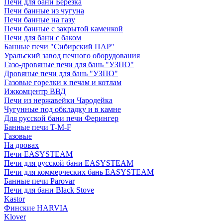
Печи для бани Березка
Печи банные из чугуна
Печи банные на газу
Печи банные с закрытой каменкой
Печи для бани с баком
Банные печи "Сибирский ПАР"
Уральский завод печного оборудования
Газо-дровяные печи для бань "УЗПО"
Дровяные печи для бань "УЗПО"
Газовые горелки к печам и котлам
Ижкомцентр ВВД
Печи из нержавейки Чародейка
Чугунные под обкладку и в камне
Для русской бани печи Ферингер
Банные печи T-M-F
Газовые
На дровах
Печи EASYSTEAM
Печи для русской бани EASYSTEAM
Печи для коммерческих бань EASYSTEAM
Банные печи Parovar
Печи для бани Black Stove
Kastor
Финские HARVIA
Klover