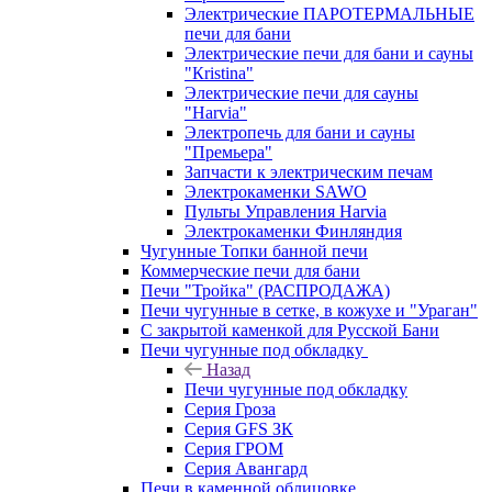
Электрические ПАРОТЕРМАЛЬНЫЕ
печи для бани
Электрические печи для бани и сауны
"Кristina"
Электрические печи для сауны
"Harvia"
Электропечь для бани и сауны
"Премьера"
Запчасти к электрическим печам
Электрокаменки SAWO
Пульты Управления Harvia
Электрокаменки Финляндия
Чугунные Топки банной печи
Коммерческие печи для бани
Печи "Тройка" (РАСПРОДАЖА)
Печи чугунные в сетке, в кожухе и "Ураган"
С закрытой каменкой для Русской Бани
Печи чугунные под обкладку
Назад
Печи чугунные под обкладку
Серия Гроза
Серия GFS ЗК
Серия ГРОМ
Серия Авангард
Печи в каменной облицовке