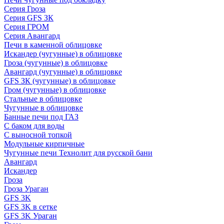
Серия Гроза
Серия GFS ЗК
Серия ГРОМ
Серия Авангард
Печи в каменной облицовке
Искандер (чугунные) в облицовке
Гроза (чугунные) в облицовке
Авангард (чугунные) в облицовке
GFS ЗК (чугунные) в облицовке
Гром (чугунные) в облицовке
Стальные в облицовке
Чугунные в облицовке
Банные печи под ГАЗ
С баком для воды
С выносной топкой
Модульные кирпичные
Чугунные печи Технолит для русской бани
Авангард
Искандер
Гроза
Гроза Ураган
GFS 3K
GFS 3K в сетке
GFS 3K Ураган