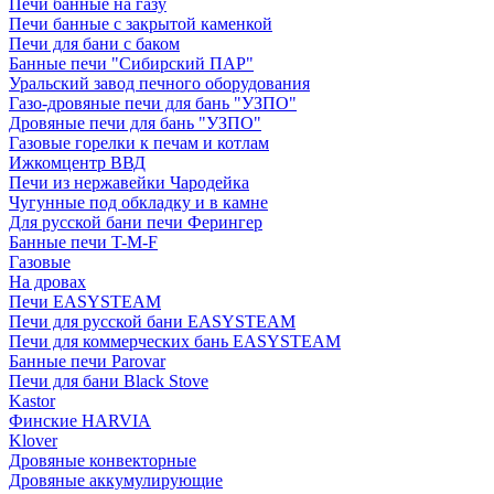
Печи банные на газу
Печи банные с закрытой каменкой
Печи для бани с баком
Банные печи "Сибирский ПАР"
Уральский завод печного оборудования
Газо-дровяные печи для бань "УЗПО"
Дровяные печи для бань "УЗПО"
Газовые горелки к печам и котлам
Ижкомцентр ВВД
Печи из нержавейки Чародейка
Чугунные под обкладку и в камне
Для русской бани печи Ферингер
Банные печи T-M-F
Газовые
На дровах
Печи EASYSTEAM
Печи для русской бани EASYSTEAM
Печи для коммерческих бань EASYSTEAM
Банные печи Parovar
Печи для бани Black Stove
Kastor
Финские HARVIA
Klover
Дровяные конвекторные
Дровяные аккумулирующие