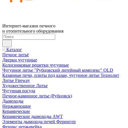
Интернет-магазин печного
и отопительного оборудования
Каталог
Печное литьё
Дверки чугунные
Колосниковые решетки чугунные
Чугунное литье "Рубцовский литейный комплекс" OLD
Казанные печи, плиты под казан, чугунное литье Технолит
Литье Fireway
Художественное Литье
Чугунная посуда
Печное-каминное литье (Рубцовск)
Дымоходы
Нержавеющие
Керамические
Керамические дымоходы AWT
Элементы дымохода печей Ферингер
Феникс нержавейка