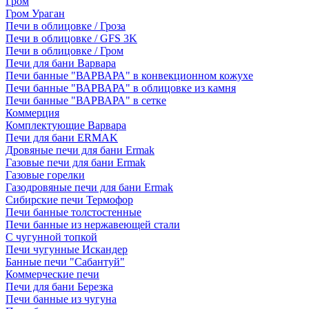
Гром
Гром Ураган
Печи в облицовке / Гроза
Печи в облицовке / GFS 3K
Печи в облицовке / Гром
Печи для бани Варвара
Печи банные "ВАРВАРА" в конвекционном кожухе
Печи банные "ВАРВАРА" в облицовке из камня
Печи банные "ВАРВАРА" в сетке
Коммерция
Комплектующие Варвара
Печи для бани ERMAK
Дровяные печи для бани Ermak
Газовые печи для бани Ermak
Газовые горелки
Газодровяные печи для бани Ermak
Сибирские печи Термофор
Печи банные толстостенные
Печи банные из нержавеющей стали
С чугунной топкой
Печи чугунные Искандер
Банные печи "Сабантуй"
Коммерческие печи
Печи для бани Березка
Печи банные из чугуна