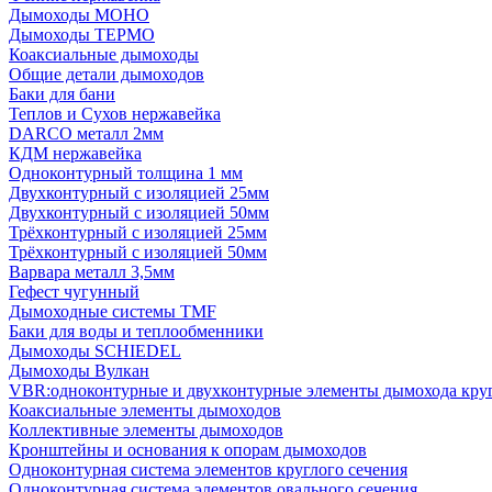
Дымоходы МОНО
Дымоходы ТЕРМО
Коаксиальные дымоходы
Общие детали дымоходов
Баки для бани
Теплов и Сухов нержавейка
DARCO металл 2мм
КДМ нержавейка
Одноконтурный толщина 1 мм
Двухконтурный с изоляцией 25мм
Двухконтурный с изоляцией 50мм
Трёхконтурный с изоляцией 25мм
Трёхконтурный с изоляцией 50мм
Варвара металл 3,5мм
Гефест чугунный
Дымоходные системы TMF
Баки для воды и теплообменники
Дымоходы SCHIEDEL
Дымоходы Вулкан
VBR:одноконтурные и двухконтурные элементы дымохода кру
Коаксиальные элементы дымоходов
Коллективные элементы дымоходов
Кронштейны и основания к опорам дымоходов
Одноконтурная система элементов круглого сечения
Одноконтурная система элементов овального сечения