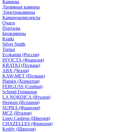
Камины
Дровяные камины
Электрокамины
Каминокомплекты
Очаги
Порталы
Биокамины
Kratki
Silver Smith
Топки
Ecokamin (Россия)
INVICTA (Франция)
KRATKI (Польша)
ABX (Чехия)
KAW-MET (Польша)
Plamen (Хорватия)
FERGUSS (Сербия)
Schmid Германия
LA NORDICA (Италия)
Hergom (Испания)
SUPRA (Франция)
MCZ (Италия)
Liseo Castiron (Швеция)
CHAZELLES (Франция)
Keddy (Швеция)