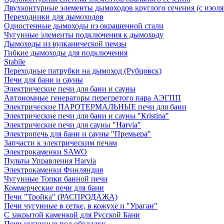
Двухконтурные элементы дымоходов круглого сечения (с изол
Переходники для дымоходов
Одностенные дымоходы из окрашенной стали
Чугунные элементы подключения к дымоходу
Дымоходы из вулканической пемзы
Гибкие дымоходы для подключения
Stabile
Переходные патрубки на дымоход (Рубцовск)
Печи для бани и сауны
Электрические печи для бани и сауны
Автономные генераторы перегретого пара АЭГПП
Электрические ПАРОТЕРМАЛЬНЫЕ печи для бани
Электрические печи для бани и сауны "Кristina"
Электрические печи для сауны "Harvia"
Электропечь для бани и сауны "Премьера"
Запчасти к электрическим печам
Электрокаменки SAWO
Пульты Управления Harvia
Электрокаменки Финляндия
Чугунные Топки банной печи
Коммерческие печи для бани
Печи "Тройка" (РАСПРОДАЖА)
Печи чугунные в сетке, в кожухе и "Ураган"
С закрытой каменкой для Русской Бани
Печи чугунные под обкладку