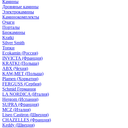
Камины
Дровяные камины
Электрокамины
Каминокомплекты
Очаги
Порталы
Биокамины
Kratki
Silver Smith
Топки
Ecokamin (Россия)
INVICTA (Франция)
KRATKI (Польша)
ABX (Чехия)
KAW-MET (Польша)
Plamen (Хорватия)
FERGUSS (Сербия)
Schmid Германия
LA NORDICA (Италия)
Hergom (Испания)
SUPRA (Франция)
MCZ (Италия)
Liseo Castiron (Швеция)
CHAZELLES (Франция)
Keddy (Швеция)