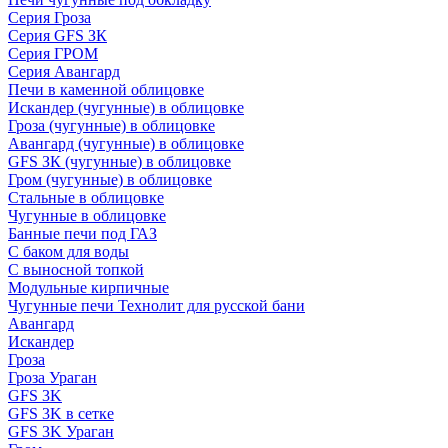
Серия Гроза
Серия GFS ЗК
Серия ГРОМ
Серия Авангард
Печи в каменной облицовке
Искандер (чугунные) в облицовке
Гроза (чугунные) в облицовке
Авангард (чугунные) в облицовке
GFS ЗК (чугунные) в облицовке
Гром (чугунные) в облицовке
Стальные в облицовке
Чугунные в облицовке
Банные печи под ГАЗ
С баком для воды
С выносной топкой
Модульные кирпичные
Чугунные печи Технолит для русской бани
Авангард
Искандер
Гроза
Гроза Ураган
GFS 3K
GFS 3K в сетке
GFS 3K Ураган