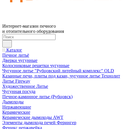
Интернет-магазин печного
и отопительного оборудования
Каталог
Печное литьё
Дверки чугунные
Колосниковые решетки чугунные
Чугунное литье "Рубцовский литейный комплекс" OLD
Казанные печи, плиты под казан, чугунное литье Технолит
Литье Fireway
Художественное Литье
Чугунная посуда
Печное-каминное литье (Рубцовск)
Дымоходы
Нержавеющие
Керамические
Керамические дымоходы AWT
Элементы дымохода печей Ферингер
Феникс нержавейка