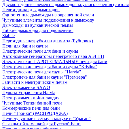
Двухконтурные элементы дымоходов круглого сечения (с изол
Переходники для дымоходов
Одностенные дымоходы из окрашенной стали
Чугунные элементы подключения к дымоходу
Дымоходы из вулканической пемзы
Гибкие дымоходы для подключения
Stabile
Переходные патрубки на дымоход (Рубцовск)
Печи для бани и сауны
Электрические печи для бани и сауны
Автономные генераторы перегретого пара АЭГПП
Электрические ПАРОТЕРМАЛЬНЫЕ печи для бани
Электрические печи для бани и сауны "Кristina"
Электрические печи для сауны "Harvia"
Электропечь для бани и сауны "Премьера"
Запчасти к электрическим печам
Электрокаменки SAWO
Пульты Управления Harvia
Электрокаменки Финляндия
Чугунные Топки банной печи
Коммерческие печи для бани
Печи "Тройка" (РАСПРОДАЖА)
Печи чугунные в сетке, в кожухе и "Ураган"
С закрытой каменкой для Русской Бани
Печи чугунные под обкладку