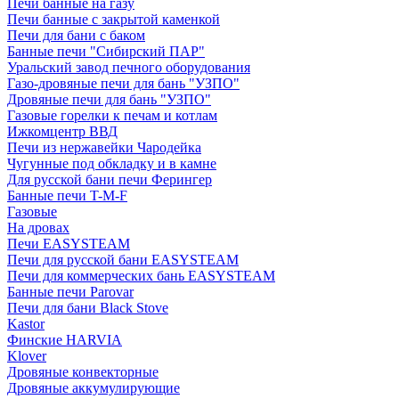
Печи банные на газу
Печи банные с закрытой каменкой
Печи для бани с баком
Банные печи "Сибирский ПАР"
Уральский завод печного оборудования
Газо-дровяные печи для бань "УЗПО"
Дровяные печи для бань "УЗПО"
Газовые горелки к печам и котлам
Ижкомцентр ВВД
Печи из нержавейки Чародейка
Чугунные под обкладку и в камне
Для русской бани печи Ферингер
Банные печи T-M-F
Газовые
На дровах
Печи EASYSTEAM
Печи для русской бани EASYSTEAM
Печи для коммерческих бань EASYSTEAM
Банные печи Parovar
Печи для бани Black Stove
Kastor
Финские HARVIA
Klover
Дровяные конвекторные
Дровяные аккумулирующие