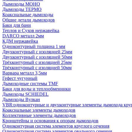
Дымоходы МОНО
Дымоходы ТЕРМО
Коаксиальные дымоходы
Общие детали дымоходов
Баки для бани
Теплов и Сухов нержавейка
DARCO металл 2мм
КДМ нержавейка
Одноконтурный толщина 1 мм
Двухконтурный с изоляцией 25мм
Двухконтурный с изоляцией 50мм
Трёхконтурный с изоляцией 25мм
Трёхконтурный с изоляцией 50мм
Варвара металл 3,5мм
Гефест чугунный
Дымоходные системы TMF
Баки для воды и теплообменники
Дымоходы SCHIEDEL
Дымоходы Вулкан
VBR:одноконтурные и двухконтурные элементы дымохода кру
Коаксиальные элементы дымоходов
Коллективные элементы дымоходов
Кронштейны и основания к опорам дымоходов
Одноконтурная система элементов круглого сечения
Одноконтурная система элементов овального сечения