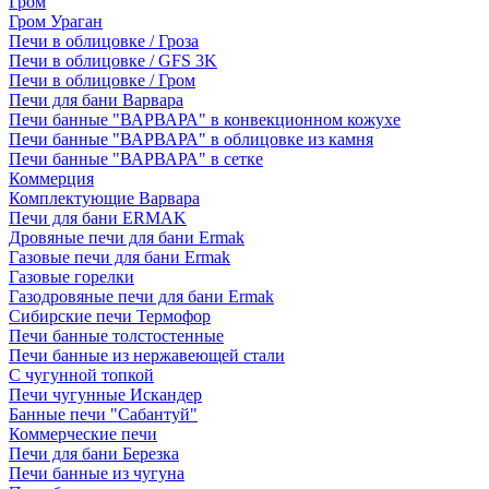
Гром
Гром Ураган
Печи в облицовке / Гроза
Печи в облицовке / GFS 3K
Печи в облицовке / Гром
Печи для бани Варвара
Печи банные "ВАРВАРА" в конвекционном кожухе
Печи банные "ВАРВАРА" в облицовке из камня
Печи банные "ВАРВАРА" в сетке
Коммерция
Комплектующие Варвара
Печи для бани ERMAK
Дровяные печи для бани Ermak
Газовые печи для бани Ermak
Газовые горелки
Газодровяные печи для бани Ermak
Сибирские печи Термофор
Печи банные толстостенные
Печи банные из нержавеющей стали
С чугунной топкой
Печи чугунные Искандер
Банные печи "Сабантуй"
Коммерческие печи
Печи для бани Березка
Печи банные из чугуна