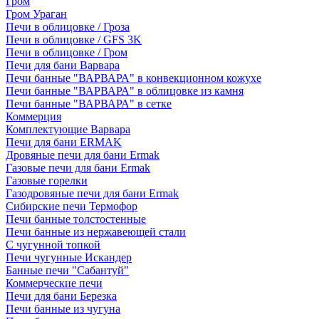
Гром
Гром Ураган
Печи в облицовке / Гроза
Печи в облицовке / GFS 3K
Печи в облицовке / Гром
Печи для бани Варвара
Печи банные "ВАРВАРА" в конвекционном кожухе
Печи банные "ВАРВАРА" в облицовке из камня
Печи банные "ВАРВАРА" в сетке
Коммерция
Комплектующие Варвара
Печи для бани ERMAK
Дровяные печи для бани Ermak
Газовые печи для бани Ermak
Газовые горелки
Газодровяные печи для бани Ermak
Сибирские печи Термофор
Печи банные толстостенные
Печи банные из нержавеющей стали
С чугунной топкой
Печи чугунные Искандер
Банные печи "Сабантуй"
Коммерческие печи
Печи для бани Березка
Печи банные из чугуна