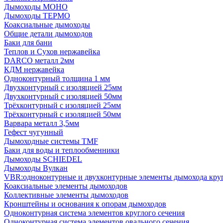
Дымоходы МОНО
Дымоходы ТЕРМО
Коаксиальные дымоходы
Общие детали дымоходов
Баки для бани
Теплов и Сухов нержавейка
DARCO металл 2мм
КДМ нержавейка
Одноконтурный толщина 1 мм
Двухконтурный с изоляцией 25мм
Двухконтурный с изоляцией 50мм
Трёхконтурный с изоляцией 25мм
Трёхконтурный с изоляцией 50мм
Варвара металл 3,5мм
Гефест чугунный
Дымоходные системы TMF
Баки для воды и теплообменники
Дымоходы SCHIEDEL
Дымоходы Вулкан
VBR:одноконтурные и двухконтурные элементы дымохода кру
Коаксиальные элементы дымоходов
Коллективные элементы дымоходов
Кронштейны и основания к опорам дымоходов
Одноконтурная система элементов круглого сечения
Одноконтурная система элементов овального сечения