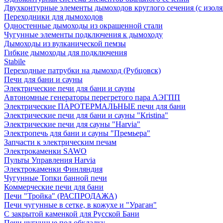
Двухконтурные элементы дымоходов круглого сечения (с изол
Переходники для дымоходов
Одностенные дымоходы из окрашенной стали
Чугунные элементы подключения к дымоходу
Дымоходы из вулканической пемзы
Гибкие дымоходы для подключения
Stabile
Переходные патрубки на дымоход (Рубцовск)
Печи для бани и сауны
Электрические печи для бани и сауны
Автономные генераторы перегретого пара АЭГПП
Электрические ПАРОТЕРМАЛЬНЫЕ печи для бани
Электрические печи для бани и сауны "Кristina"
Электрические печи для сауны "Harvia"
Электропечь для бани и сауны "Премьера"
Запчасти к электрическим печам
Электрокаменки SAWO
Пульты Управления Harvia
Электрокаменки Финляндия
Чугунные Топки банной печи
Коммерческие печи для бани
Печи "Тройка" (РАСПРОДАЖА)
Печи чугунные в сетке, в кожухе и "Ураган"
С закрытой каменкой для Русской Бани
Печи чугунные под обкладку