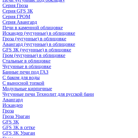
Серия Гроза
Серия GFS ЗК
Серия ГРОМ
Серия Авангард
Печи в каменной облицовке
Искандер (чугунные) в облицовке
Гроза (чугунные) в облицовке
Авангард (чугунные) в облицовке
GFS ЗК (чугунные) в облицовке
Гром (чугунные) в облицовке
Стальные в облицовке
Чугунные в облицовке
Банные печи под ГАЗ
С баком для воды
С выносной топкой
Модульные кирпичные
Чугунные печи Технолит для русской бани
Авангард
Искандер
Гроза
Гроза Ураган
GFS 3K
GFS 3K в сетке
GFS 3K Ураган