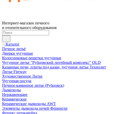
Интернет-магазин печного
и отопительного оборудования
Каталог
Печное литьё
Дверки чугунные
Колосниковые решетки чугунные
Чугунное литье "Рубцовский литейный комплекс" OLD
Казанные печи, плиты под казан, чугунное литье Технолит
Литье Fireway
Художественное Литье
Чугунная посуда
Печное-каминное литье (Рубцовск)
Дымоходы
Нержавеющие
Керамические
Керамические дымоходы AWT
Элементы дымохода печей Ферингер
Феникс нержавейка