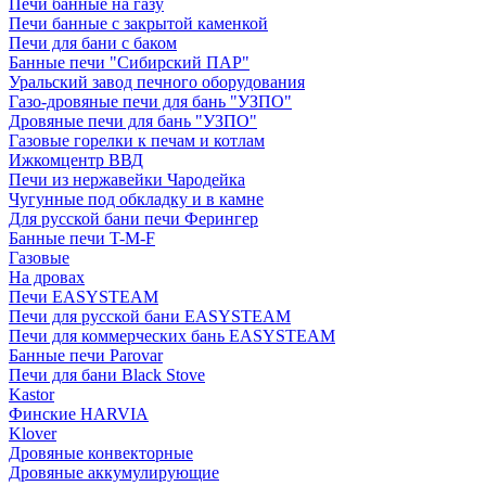
Печи банные на газу
Печи банные с закрытой каменкой
Печи для бани с баком
Банные печи "Сибирский ПАР"
Уральский завод печного оборудования
Газо-дровяные печи для бань "УЗПО"
Дровяные печи для бань "УЗПО"
Газовые горелки к печам и котлам
Ижкомцентр ВВД
Печи из нержавейки Чародейка
Чугунные под обкладку и в камне
Для русской бани печи Ферингер
Банные печи T-M-F
Газовые
На дровах
Печи EASYSTEAM
Печи для русской бани EASYSTEAM
Печи для коммерческих бань EASYSTEAM
Банные печи Parovar
Печи для бани Black Stove
Kastor
Финские HARVIA
Klover
Дровяные конвекторные
Дровяные аккумулирующие