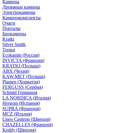
Камины
Дровяные камины
Электрокамины
Каминокомплекты
Очаги
Порталы
Биокамины
Kratki
Silver Smith
Топки
Ecokamin (Россия)
INVICTA (Франция)
KRATKI (Польша)
ABX (Чехия)
KAW-MET (Польша)
Plamen (Хорватия)
FERGUSS (Сербия)
Schmid Германия
LA NORDICA (Италия)
Hergom (Испания)
SUPRA (Франция)
MCZ (Италия)
Liseo Castiron (Швеция)
CHAZELLES (Франция)
Keddy (Швеция)