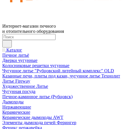
Интернет-магазин печного
и отопительного оборудования
Каталог
Печное литьё
Дверки чугунные
Колосниковые решетки чугунные
Чугунное литье "Рубцовский литейный комплекс" OLD
Казанные печи, плиты под казан, чугунное литье Технолит
Литье Fireway
Художественное Литье
Чугунная посуда
Печное-каминное литье (Рубцовск)
Дымоходы
Нержавеющие
Керамические
Керамические дымоходы AWT
Элементы дымохода печей Ферингер
Феникс нержавейка