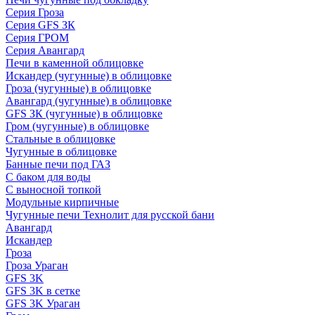
Серия Гроза
Серия GFS ЗК
Серия ГРОМ
Серия Авангард
Печи в каменной облицовке
Искандер (чугунные) в облицовке
Гроза (чугунные) в облицовке
Авангард (чугунные) в облицовке
GFS ЗК (чугунные) в облицовке
Гром (чугунные) в облицовке
Стальные в облицовке
Чугунные в облицовке
Банные печи под ГАЗ
С баком для воды
С выносной топкой
Модульные кирпичные
Чугунные печи Технолит для русской бани
Авангард
Искандер
Гроза
Гроза Ураган
GFS 3K
GFS 3K в сетке
GFS 3K Ураган