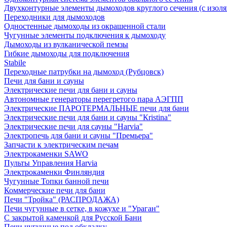
Двухконтурные элементы дымоходов круглого сечения (с изол
Переходники для дымоходов
Одностенные дымоходы из окрашенной стали
Чугунные элементы подключения к дымоходу
Дымоходы из вулканической пемзы
Гибкие дымоходы для подключения
Stabile
Переходные патрубки на дымоход (Рубцовск)
Печи для бани и сауны
Электрические печи для бани и сауны
Автономные генераторы перегретого пара АЭГПП
Электрические ПАРОТЕРМАЛЬНЫЕ печи для бани
Электрические печи для бани и сауны "Кristina"
Электрические печи для сауны "Harvia"
Электропечь для бани и сауны "Премьера"
Запчасти к электрическим печам
Электрокаменки SAWO
Пульты Управления Harvia
Электрокаменки Финляндия
Чугунные Топки банной печи
Коммерческие печи для бани
Печи "Тройка" (РАСПРОДАЖА)
Печи чугунные в сетке, в кожухе и "Ураган"
С закрытой каменкой для Русской Бани
Печи чугунные под обкладку