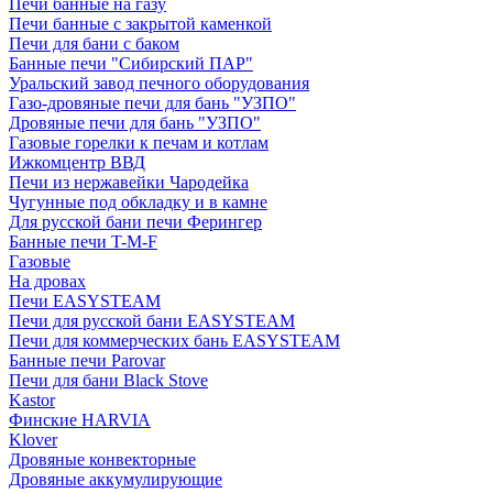
Печи банные на газу
Печи банные с закрытой каменкой
Печи для бани с баком
Банные печи "Сибирский ПАР"
Уральский завод печного оборудования
Газо-дровяные печи для бань "УЗПО"
Дровяные печи для бань "УЗПО"
Газовые горелки к печам и котлам
Ижкомцентр ВВД
Печи из нержавейки Чародейка
Чугунные под обкладку и в камне
Для русской бани печи Ферингер
Банные печи T-M-F
Газовые
На дровах
Печи EASYSTEAM
Печи для русской бани EASYSTEAM
Печи для коммерческих бань EASYSTEAM
Банные печи Parovar
Печи для бани Black Stove
Kastor
Финские HARVIA
Klover
Дровяные конвекторные
Дровяные аккумулирующие