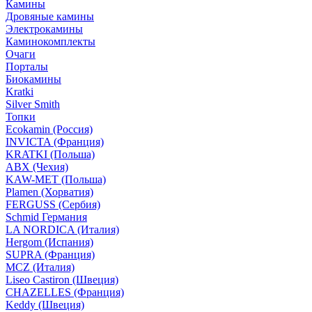
Камины
Дровяные камины
Электрокамины
Каминокомплекты
Очаги
Порталы
Биокамины
Kratki
Silver Smith
Топки
Ecokamin (Россия)
INVICTA (Франция)
KRATKI (Польша)
ABX (Чехия)
KAW-MET (Польша)
Plamen (Хорватия)
FERGUSS (Сербия)
Schmid Германия
LA NORDICA (Италия)
Hergom (Испания)
SUPRA (Франция)
MCZ (Италия)
Liseo Castiron (Швеция)
CHAZELLES (Франция)
Keddy (Швеция)