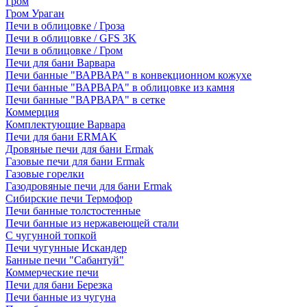
Гром
Гром Ураган
Печи в облицовке / Гроза
Печи в облицовке / GFS 3K
Печи в облицовке / Гром
Печи для бани Варвара
Печи банные "ВАРВАРА" в конвекционном кожухе
Печи банные "ВАРВАРА" в облицовке из камня
Печи банные "ВАРВАРА" в сетке
Коммерция
Комплектующие Варвара
Печи для бани ERMAK
Дровяные печи для бани Ermak
Газовые печи для бани Ermak
Газовые горелки
Газодровяные печи для бани Ermak
Сибирские печи Термофор
Печи банные толстостенные
Печи банные из нержавеющей стали
С чугунной топкой
Печи чугунные Искандер
Банные печи "Сабантуй"
Коммерческие печи
Печи для бани Березка
Печи банные из чугуна