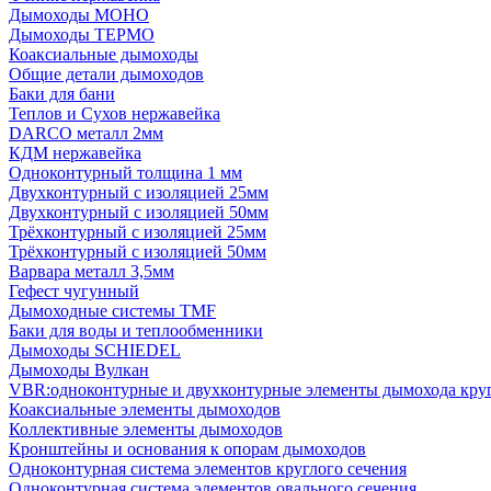
Дымоходы МОНО
Дымоходы ТЕРМО
Коаксиальные дымоходы
Общие детали дымоходов
Баки для бани
Теплов и Сухов нержавейка
DARCO металл 2мм
КДМ нержавейка
Одноконтурный толщина 1 мм
Двухконтурный с изоляцией 25мм
Двухконтурный с изоляцией 50мм
Трёхконтурный с изоляцией 25мм
Трёхконтурный с изоляцией 50мм
Варвара металл 3,5мм
Гефест чугунный
Дымоходные системы TMF
Баки для воды и теплообменники
Дымоходы SCHIEDEL
Дымоходы Вулкан
VBR:одноконтурные и двухконтурные элементы дымохода кру
Коаксиальные элементы дымоходов
Коллективные элементы дымоходов
Кронштейны и основания к опорам дымоходов
Одноконтурная система элементов круглого сечения
Одноконтурная система элементов овального сечения