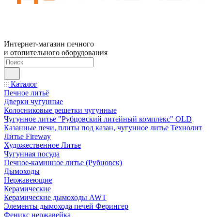
Интернет-магазин печного
и отопительного оборудования
Каталог
Печное литьё
Дверки чугунные
Колосниковые решетки чугунные
Чугунное литье "Рубцовский литейный комплекс" OLD
Казанные печи, плиты под казан, чугунное литье Технолит
Литье Fireway
Художественное Литье
Чугунная посуда
Печное-каминное литье (Рубцовск)
Дымоходы
Нержавеющие
Керамические
Керамические дымоходы AWT
Элементы дымохода печей Ферингер
Феникс нержавейка