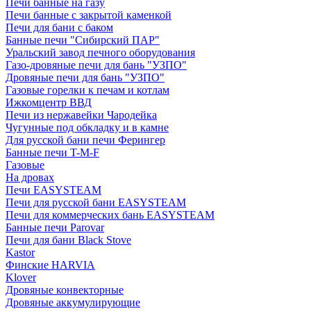
Печи банные на газу
Печи банные с закрытой каменкой
Печи для бани с баком
Банные печи "Сибирский ПАР"
Уральский завод печного оборудования
Газо-дровяные печи для бань "УЗПО"
Дровяные печи для бань "УЗПО"
Газовые горелки к печам и котлам
Ижкомцентр ВВД
Печи из нержавейки Чародейка
Чугунные под обкладку и в камне
Для русской бани печи Ферингер
Банные печи T-M-F
Газовые
На дровах
Печи EASYSTEAM
Печи для русской бани EASYSTEAM
Печи для коммерческих бань EASYSTEAM
Банные печи Parovar
Печи для бани Black Stove
Kastor
Финские HARVIA
Klover
Дровяные конвекторные
Дровяные аккумулирующие