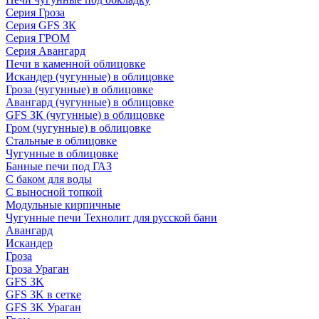
Серия Гроза
Серия GFS ЗК
Серия ГРОМ
Серия Авангард
Печи в каменной облицовке
Искандер (чугунные) в облицовке
Гроза (чугунные) в облицовке
Авангард (чугунные) в облицовке
GFS ЗК (чугунные) в облицовке
Гром (чугунные) в облицовке
Стальные в облицовке
Чугунные в облицовке
Банные печи под ГАЗ
С баком для воды
С выносной топкой
Модульные кирпичные
Чугунные печи Технолит для русской бани
Авангард
Искандер
Гроза
Гроза Ураган
GFS 3K
GFS 3K в сетке
GFS 3K Ураган