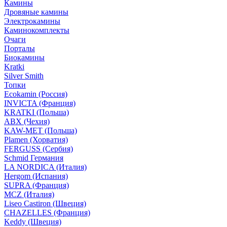
Камины
Дровяные камины
Электрокамины
Каминокомплекты
Очаги
Порталы
Биокамины
Kratki
Silver Smith
Топки
Ecokamin (Россия)
INVICTA (Франция)
KRATKI (Польша)
ABX (Чехия)
KAW-MET (Польша)
Plamen (Хорватия)
FERGUSS (Сербия)
Schmid Германия
LA NORDICA (Италия)
Hergom (Испания)
SUPRA (Франция)
MCZ (Италия)
Liseo Castiron (Швеция)
CHAZELLES (Франция)
Keddy (Швеция)