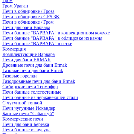
Гром
Гром Ураган
Печи в облицовке / Гроза
Печи в облицовке / GFS 3K
Печи в облицовке / Гром
Печи для бани Варвара
Печи банные "ВАРВАРА" в конвекционном кожухе
Печи банные "ВАРВАРА" в облицовке из камня
Печи банные "ВАРВАРА" в сетке
Коммерция
Комплектующие Варвара
Печи для бани ERMAK
Дровяные печи для бани Ermak
Газовые печи для бани Ermak
Газовые горелки
Газодровяные печи для бани Ermak
Сибирские печи Термофор
Печи банные толстостенные
Печи банные из нержавеющей стали
С чугунной топкой
Печи чугунные Искандер
Банные печи "Сабантуй"
Коммерческие печи
Печи для бани Березка
Печи банные из чугуна