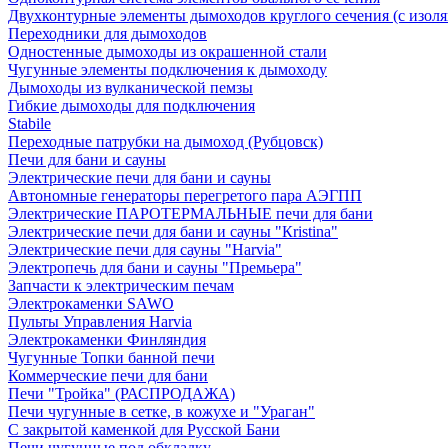
Двухконтурные элементы дымоходов круглого сечения (с изол
Переходники для дымоходов
Одностенные дымоходы из окрашенной стали
Чугунные элементы подключения к дымоходу
Дымоходы из вулканической пемзы
Гибкие дымоходы для подключения
Stabile
Переходные патрубки на дымоход (Рубцовск)
Печи для бани и сауны
Электрические печи для бани и сауны
Автономные генераторы перегретого пара АЭГПП
Электрические ПАРОТЕРМАЛЬНЫЕ печи для бани
Электрические печи для бани и сауны "Кristina"
Электрические печи для сауны "Harvia"
Электропечь для бани и сауны "Премьера"
Запчасти к электрическим печам
Электрокаменки SAWO
Пульты Управления Harvia
Электрокаменки Финляндия
Чугунные Топки банной печи
Коммерческие печи для бани
Печи "Тройка" (РАСПРОДАЖА)
Печи чугунные в сетке, в кожухе и "Ураган"
С закрытой каменкой для Русской Бани
Печи чугунные под обкладку