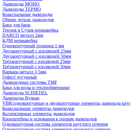
Дымоходы МОНО
Дымоходы ТЕРМО
Коаксиальные дымоходы
Общие детали дымоходов
Баки для бани
Теплов и Сухов нержавейка
DARCO металл 2мм
КДМ нержавейка
Одноконтурный толщина 1 мм
Двухконтурный с изоляцией 25мм
Двухконтурный с изоляцией 50мм
Трёхконтурный с изоляцией 25мм
Трёхконтурный с изоляцией 50мм
Варвара металл 3,5мм
Гефест чугунный
Дымоходные системы TMF
Баки для воды и теплообменники
Дымоходы SCHIEDEL
Дымоходы Вулкан
VBR:одноконтурные и двухконтурные элементы дымохода кру
Коаксиальные элементы дымоходов
Коллективные элементы дымоходов
Кронштейны и основания к опорам дымоходов
Одноконтурная система элементов круглого сечения
Одноконтурная система элементов овального сечения