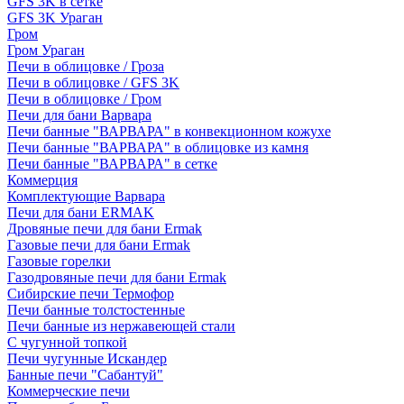
GFS 3K в сетке
GFS 3K Ураган
Гром
Гром Ураган
Печи в облицовке / Гроза
Печи в облицовке / GFS 3K
Печи в облицовке / Гром
Печи для бани Варвара
Печи банные "ВАРВАРА" в конвекционном кожухе
Печи банные "ВАРВАРА" в облицовке из камня
Печи банные "ВАРВАРА" в сетке
Коммерция
Комплектующие Варвара
Печи для бани ERMAK
Дровяные печи для бани Ermak
Газовые печи для бани Ermak
Газовые горелки
Газодровяные печи для бани Ermak
Сибирские печи Термофор
Печи банные толстостенные
Печи банные из нержавеющей стали
С чугунной топкой
Печи чугунные Искандер
Банные печи "Сабантуй"
Коммерческие печи