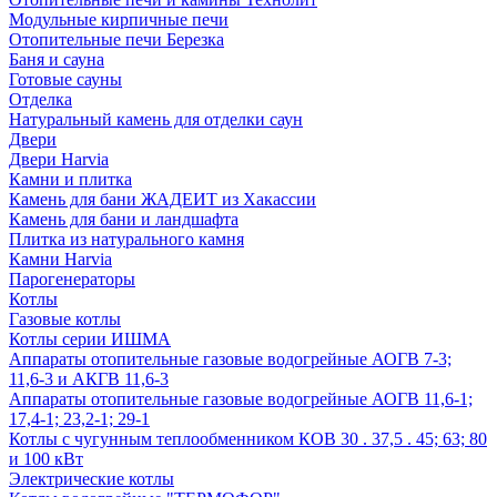
Модульные кирпичные печи
Отопительные печи Березка
Баня и сауна
Готовые сауны
Отделка
Натуральный камень для отделки саун
Двери
Двери Harvia
Камни и плитка
Камень для бани ЖАДЕИТ из Хакассии
Камень для бани и ландшафта
Плитка из натурального камня
Камни Harvia
Парогенераторы
Котлы
Газовые котлы
Котлы серии ИШМА
Аппараты отопительные газовые водогрейные АОГВ 7-3;
11,6-3 и АКГВ 11,6-3
Аппараты отопительные газовые водогрейные АОГВ 11,6-1;
17,4-1; 23,2-1; 29-1
Котлы с чугунным теплообменником КОВ 30 . 37,5 . 45; 63; 80
и 100 кВт
Электрические котлы