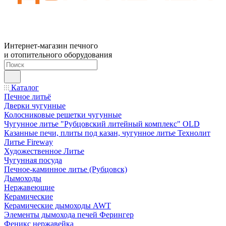
Интернет-магазин печного
и отопительного оборудования
Каталог
Печное литьё
Дверки чугунные
Колосниковые решетки чугунные
Чугунное литье "Рубцовский литейный комплекс" OLD
Казанные печи, плиты под казан, чугунное литье Технолит
Литье Fireway
Художественное Литье
Чугунная посуда
Печное-каминное литье (Рубцовск)
Дымоходы
Нержавеющие
Керамические
Керамические дымоходы AWT
Элементы дымохода печей Ферингер
Феникс нержавейка