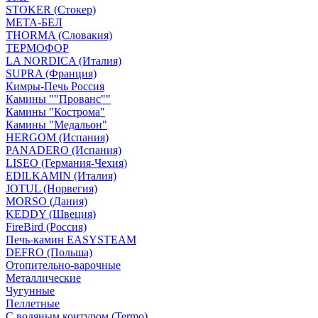
STOKER (Стокер)
МЕТА-БЕЛ
THORMA (Словакия)
ТЕРМОФОР
LA NORDICA (Италия)
SUPRA (Франция)
Кимры-Печь Россия
Камины ""Прованс""
Камины "Кострома"
Камины "Медальон"
HERGOM (Испания)
PANADERO (Испания)
LISEO (Германия-Чехия)
EDILKAMIN (Италия)
JOTUL (Норвегия)
MORSO (Дания)
KEDDY (Швеция)
FireBird (Россия)
Печь-камин EASYSTEAM
DEFRO (Польша)
Отопительно-варочные
Металлические
Чугунные
Пеллетные
С водяным контуром (Termo)