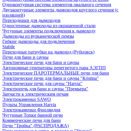
Одноконтурная система элементов овального сечения
Двухконтурные элементы дымоходов круглого сечения (с
изоляцией)
Переходники для дымоходов
Одностенные дымоходы из окрашенной стали
Чугунные элементы подключения к дымоходу
Дымоходы из вулканической пемзы
Гибкие дымоходы для подключения
Stabile
Переходные патрубки на дымоход (Рубцовск)
Печи для бани и сауны
Электрические печи для бани и сауны
Автономные генераторы перегретого пара АЭГПП
Электрические ПАРОТЕРМАЛЬНЫЕ печи для бани
Электрические печи для бани и сауны "Кristina"
Электрические печи для сауны "Harvia"
Электропечь для бани и сауны "Премьера"
Запчасти к электрическим печам
Электрокаменки SAWO
Пульты Управления Harvia
Электрокаменки Финляндия
Чугунные Топки банной печи
Коммерческие печи для бани
Печи "Тройка" (РАСПРОДАЖА)
Печи чугунные в сетке, в кожухе и "Ураган"