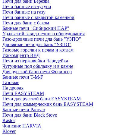
Печи для бани Березка
Печи банные из чугуна
Печи банные на газу
Печи банные с закрытой каменкой
Печи для бани с баком
Банные печи "Сибирский ПАР"
Уральский завод печного оборудования
Газо-дровяные печи для бань "УЗПО"
Дровяные печи для бань "УЗПО"
Газовые горелки к печам и котлам
Ижкомцентр ВВД
Печи из нержавейки Чародейка
Чугунные под обкладку и в камне
Для русской бани печи Ферингер
Банные печи T-M-F
Газовые
На дровах
Печи EASYSTEAM
Печи для русской бани EASYSTEAM
Печи для коммерческих бань EASYSTEAM
Банные печи Parovar
Печи для бани Black Stove
Kastor
Финские HARVIA
Klover