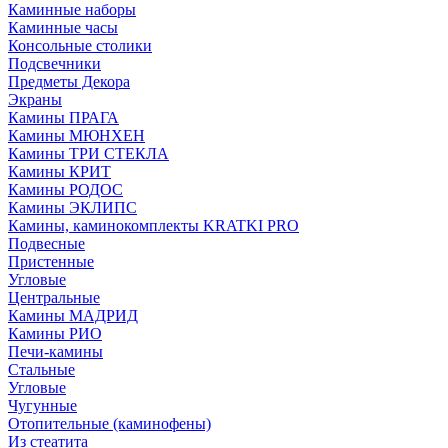
Каминные наборы
Каминные часы
Консольные столики
Подсвечники
Предметы Декора
Экраны
Камины ПРАГА
Камины МЮНХЕН
Камины ТРИ СТЕКЛА
Камины КРИТ
Камины РОДОС
Камины ЭКЛИПС
Камины, каминокомплекты KRATKI PRO
Подвесные
Пристенные
Угловые
Центральные
Камины МАДРИД
Камины РИО
Печи-камины
Стальные
Угловые
Чугунные
Отопительные (каминофены)
Из стеатита