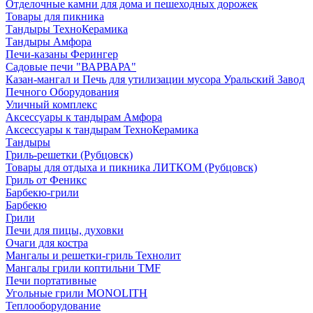
Отделочные камни для дома и пешеходных дорожек
Товары для пикника
Тандыры ТехноКерамика
Тандыры Амфора
Печи-казаны Ферингер
Садовые печи "ВАРВАРА"
Казан-мангал и Печь для утилизации мусора Уральский Завод
Печного Оборудования
Уличный комплекс
Аксессуары к тандырам Амфора
Аксессуары к тандырам ТехноКерамика
Тандыры
Гриль-решетки (Рубцовск)
Товары для отдыха и пикника ЛИТКОМ (Рубцовск)
Гриль от Феникс
Барбекю-грили
Барбекю
Грили
Печи для пицы, духовки
Очаги для костра
Мангалы и решетки-гриль Технолит
Мангалы грили коптильни TMF
Печи портативные
Угольные грили MONOLITH
Теплооборудование