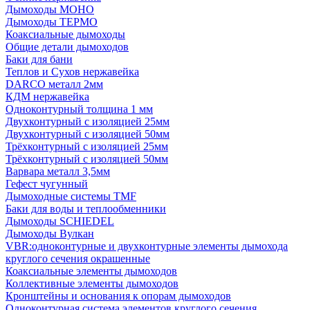
Дымоходы МОНО
Дымоходы ТЕРМО
Коаксиальные дымоходы
Общие детали дымоходов
Баки для бани
Теплов и Сухов нержавейка
DARCO металл 2мм
КДМ нержавейка
Одноконтурный толщина 1 мм
Двухконтурный с изоляцией 25мм
Двухконтурный с изоляцией 50мм
Трёхконтурный с изоляцией 25мм
Трёхконтурный с изоляцией 50мм
Варвара металл 3,5мм
Гефест чугунный
Дымоходные системы TMF
Баки для воды и теплообменники
Дымоходы SCHIEDEL
Дымоходы Вулкан
VBR:одноконтурные и двухконтурные элементы дымохода
круглого сечения окрашенные
Коаксиальные элементы дымоходов
Коллективные элементы дымоходов
Кронштейны и основания к опорам дымоходов
Одноконтурная система элементов круглого сечения