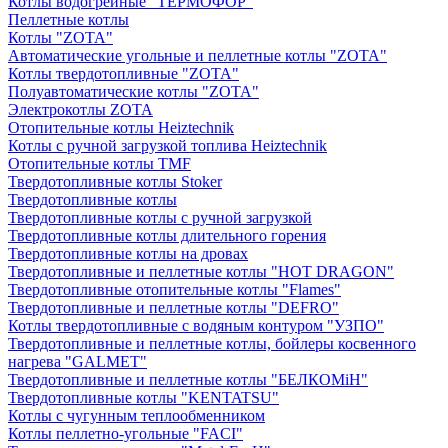
Котлы водогрейные "ТЕРМОФОР"
Пеллетные котлы
Котлы "ZOTA"
Автоматические угольные и пеллетные котлы "ZOTA"
Котлы твердотопливные "ZOTA"
Полуавтоматические котлы "ZOTA"
Электрокотлы ZOTA
Отопительные котлы Heiztechnik
Котлы с ручной загрузкой топлива Heiztechnik
Отопительные котлы TMF
Твердотопливные котлы Stoker
Твердотопливные котлы
Твердотопливные котлы с ручной загрузкой
Твердотопливные котлы длительного горения
Твердотопливные котлы на дровах
Твердотопливные и пеллетные котлы "HOT DRAGON"
Твердотопливные отопительные котлы "Flames"
Твердотопливные и пеллетные котлы "DEFRO"
Котлы твердотопливные с водяным контуром "УЗПО"
Твердотопливные и пеллетные котлы, бойлеры косвенного
нагрева "GALMET"
Твердотопливные и пеллетные котлы "БЕЛКОМiН"
Твердотопливные котлы "KENTATSU"
Котлы с чугунным теплообменником
Котлы пеллетно-угольные "FACI"