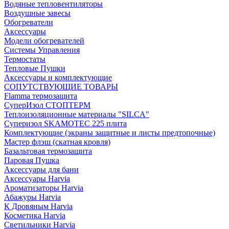
Водяные тепловентиляторы
Воздушные завесы
Обогреватели
Аксессуары
Модели обогревателей
Системы Управления
Термостаты
Тепловые Пушки
Аксессуары и комплектующие
СОПУТСТВУЮЩИЕ ТОВАРЫ
Flamma термозащита
СуперИзол СТОПТЕРМ
Теплоизоляционные материалы "SILCA"
Суперизол SKAMOTEC 225 плита
Комплектующие (экраны защитные и листы предтопочные)
Мастер флэш (скатная кровля)
Базальтовая термозащита
Паровая Пушка
Аксессуары для бани
Аксессуары Harvia
Ароматизаторы Harvia
Абажуры Harvia
К Дровяным Harvia
Косметика Harvia
Светильники Harvia