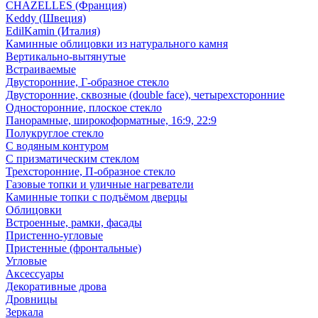
CHAZELLES (Франция)
Keddy (Швеция)
EdilKamin (Италия)
Каминные облицовки из натурального камня
Вертикально-вытянутые
Встраиваемые
Двусторонние, Г-образное стекло
Двусторонние, сквозные (double face), четырехсторонние
Односторонние, плоское стекло
Панорамные, широкоформатные, 16:9, 22:9
Полукруглое стекло
С водяным контуром
С призматическим стеклом
Трехсторонние, П-образное стекло
Газовые топки и уличные нагреватели
Каминные топки с подъёмом дверцы
Облицовки
Встроенные, рамки, фасады
Пристенно-угловые
Пристенные (фронтальные)
Угловые
Аксессуары
Декоративные дрова
Дровницы
Зеркала