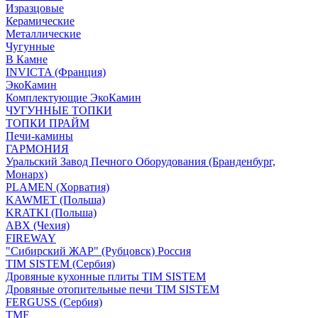
Изразцовые
Керамические
Металлические
Чугунные
В Камне
INVICTA (Франция)
ЭкоКамин
Комплектующие ЭкоКамин
ЧУГУННЫЕ ТОПКИ
ТОПКИ ПРАЙМ
Печи-камины
ГАРМОНИЯ
Уральский Завод Печного Оборудования (Бранденбург,
Монарх)
PLAMEN (Хорватия)
KAWMET (Польша)
KRATKI (Польша)
ABX (Чехия)
FIREWAY
"Сибирский ЖАР" (Рубцовск) Россия
TIM SISTEM (Сербия)
Дровяные кухонные плиты TIM SISTEM
Дровяные отопительные печи TIM SISTEM
FERGUSS (Сербия)
TMF