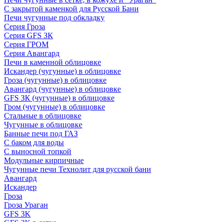
С закрытой каменкой для Русской Бани
Печи чугунные под обкладку
Серия Гроза
Серия GFS ЗК
Серия ГРОМ
Серия Авангард
Печи в каменной облицовке
Искандер (чугунные) в облицовке
Гроза (чугунные) в облицовке
Авангард (чугунные) в облицовке
GFS ЗК (чугунные) в облицовке
Гром (чугунные) в облицовке
Стальные в облицовке
Чугунные в облицовке
Банные печи под ГАЗ
С баком для воды
С выносной топкой
Модульные кирпичные
Чугунные печи Технолит для русской бани
Авангард
Искандер
Гроза
Гроза Ураган
GFS 3K