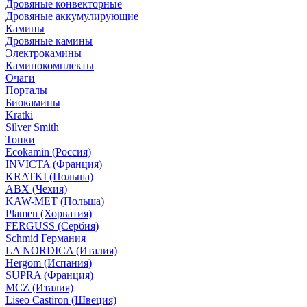
Дровяные конвекторные
Дровяные аккумулирующие
Камины
Дровяные камины
Электрокамины
Каминокомплекты
Очаги
Порталы
Биокамины
Kratki
Silver Smith
Топки
Ecokamin (Россия)
INVICTA (Франция)
KRATKI (Польша)
ABX (Чехия)
KAW-MET (Польша)
Plamen (Хорватия)
FERGUSS (Сербия)
Schmid Германия
LA NORDICA (Италия)
Hergom (Испания)
SUPRA (Франция)
MCZ (Италия)
Liseo Castiron (Швеция)