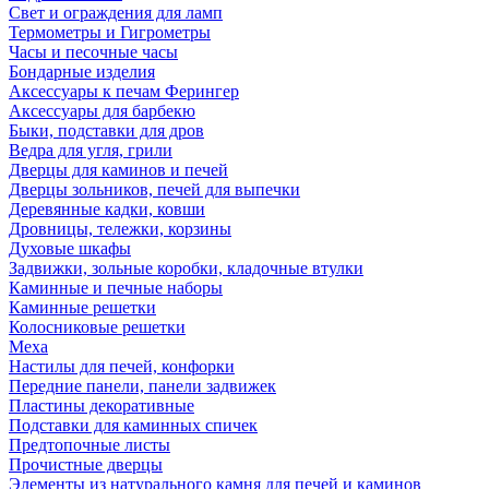
Свет и ограждения для ламп
Термометры и Гигрометры
Часы и песочные часы
Бондарные изделия
Аксессуары к печам Ферингер
Аксессуары для барбекю
Быки, подставки для дров
Ведра для угля, грили
Дверцы для каминов и печей
Дверцы зольников, печей для выпечки
Деревянные кадки, ковши
Дровницы, тележки, корзины
Духовые шкафы
Задвижки, зольные коробки, кладочные втулки
Каминные и печные наборы
Каминные решетки
Колосниковые решетки
Меха
Настилы для печей, конфорки
Передние панели, панели задвижек
Пластины декоративные
Подставки для каминных спичек
Предтопочные листы
Прочистные дверцы
Элементы из натурального камня для печей и каминов