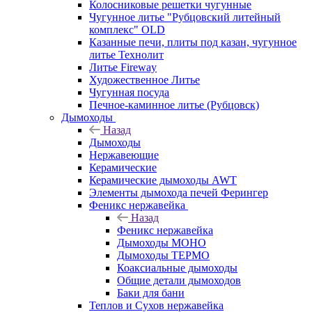
Колосниковые решетки чугунные
Чугунное литье "Рубцовский литейный
комплекс" OLD
Казанные печи, плиты под казан, чугунное
литье Технолит
Литье Fireway
Художественное Литье
Чугунная посуда
Печное-каминное литье (Рубцовск)
Дымоходы
Назад
Дымоходы
Нержавеющие
Керамические
Керамические дымоходы AWT
Элементы дымохода печей Ферингер
Феникс нержавейка
Назад
Феникс нержавейка
Дымоходы МОНО
Дымоходы ТЕРМО
Коаксиальные дымоходы
Общие детали дымоходов
Баки для бани
Теплов и Сухов нержавейка