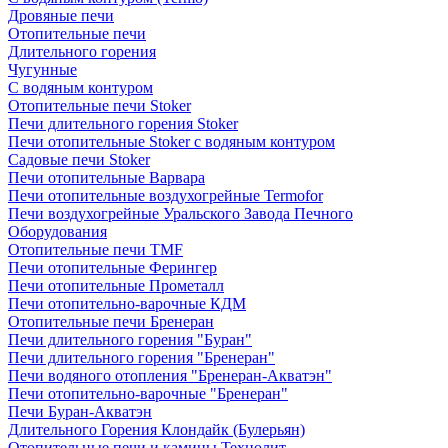
Дровяные печи
Отопительные печи
Длительного горения
Чугунные
C водяным контуром
Отопительные печи Stoker
Печи длительного горения Stoker
Печи отопительные Stoker с водяным контуром
Садовые печи Stoker
Печи отопительные Варвара
Печи отопительные воздухогрейные Termofor
Печи воздухогрейные Уральского Завода Печного
Оборудования
Отопительные печи TMF
Печи отопительные Ферингер
Печи отопительные Прометалл
Печи отопительно-варочные КДМ
Отопительные печи Бренеран
Печи длительного горения "Буран"
Печи длительного горения "Бренеран"
Печи водяного отопления "Бренеран-Акватэн"
Печи отопительно-варочные "Бренеран"
Печи Буран-Акватэн
Длительного Горения Клондайк (Булерьян)
Отопительные печи и камины Технолит