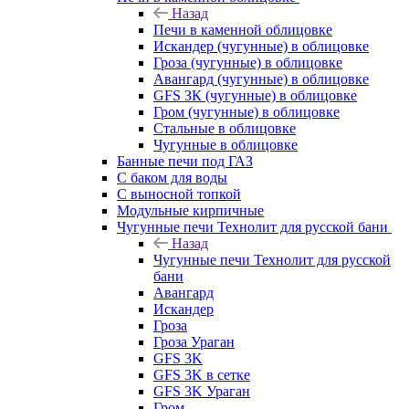
Назад
Печи в каменной облицовке
Искандер (чугунные) в облицовке
Гроза (чугунные) в облицовке
Авангард (чугунные) в облицовке
GFS ЗК (чугунные) в облицовке
Гром (чугунные) в облицовке
Стальные в облицовке
Чугунные в облицовке
Банные печи под ГАЗ
С баком для воды
С выносной топкой
Модульные кирпичные
Чугунные печи Технолит для русской бани
Назад
Чугунные печи Технолит для русской
бани
Авангард
Искандер
Гроза
Гроза Ураган
GFS 3K
GFS 3K в сетке
GFS 3K Ураган
Гром