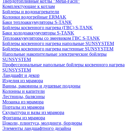
Твердотопливные котлы "Metal-FacH"
Комплектующие к котлам
Бойлеры и водонагреватели
Колонки водогрейные ERMAK
Баки теплоаккумуляторы S-TANK
Бойлеры косвенного нагрева (ГВС) S-TANK
Баки холодоаккумуляторы S-TANK
Теплоаккумуляторы со змеевиком ГВС S-TANK
Бойлеры косвенного нагрева напольные SUNSYSTEM
Бойлеры косвенного нагрева настенные SUNSYSTEM
Напольные накопительные электрические бойлеры
SUNSYSTEM
Профессиональные напольные бойлеры косвенного нагрева
SUNSYSTEM
Ландшафт и декор
Изделия из мрамора
Ванны, раковины и душевые поддоны
Колонны и капители
Лестницы, балясины
Мозаика из мрамора
Порталы из мрамора
Скульптура и вазы из мрамора
Фонтаны из мрамора
Цоколи, плинтуса, молдинги, бордюры
Элементы ландшафтного дизайна