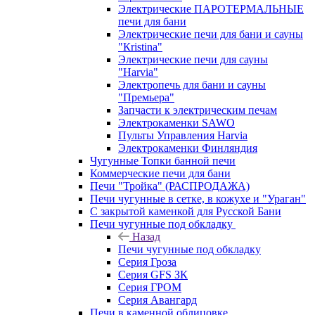
Электрические ПАРОТЕРМАЛЬНЫЕ
печи для бани
Электрические печи для бани и сауны
"Кristina"
Электрические печи для сауны
"Harvia"
Электропечь для бани и сауны
"Премьера"
Запчасти к электрическим печам
Электрокаменки SAWO
Пульты Управления Harvia
Электрокаменки Финляндия
Чугунные Топки банной печи
Коммерческие печи для бани
Печи "Тройка" (РАСПРОДАЖА)
Печи чугунные в сетке, в кожухе и "Ураган"
С закрытой каменкой для Русской Бани
Печи чугунные под обкладку
Назад
Печи чугунные под обкладку
Серия Гроза
Серия GFS ЗК
Серия ГРОМ
Серия Авангард
Печи в каменной облицовке