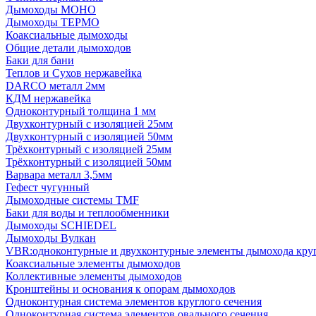
Дымоходы МОНО
Дымоходы ТЕРМО
Коаксиальные дымоходы
Общие детали дымоходов
Баки для бани
Теплов и Сухов нержавейка
DARCO металл 2мм
КДМ нержавейка
Одноконтурный толщина 1 мм
Двухконтурный с изоляцией 25мм
Двухконтурный с изоляцией 50мм
Трёхконтурный с изоляцией 25мм
Трёхконтурный с изоляцией 50мм
Варвара металл 3,5мм
Гефест чугунный
Дымоходные системы TMF
Баки для воды и теплообменники
Дымоходы SCHIEDEL
Дымоходы Вулкан
VBR:одноконтурные и двухконтурные элементы дымохода кру
Коаксиальные элементы дымоходов
Коллективные элементы дымоходов
Кронштейны и основания к опорам дымоходов
Одноконтурная система элементов круглого сечения
Одноконтурная система элементов овального сечения