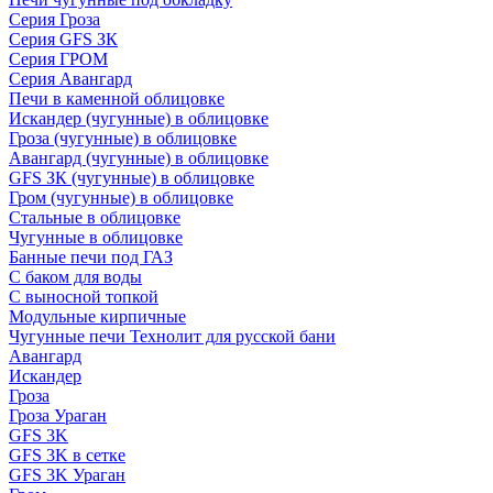
Серия Гроза
Серия GFS ЗК
Серия ГРОМ
Серия Авангард
Печи в каменной облицовке
Искандер (чугунные) в облицовке
Гроза (чугунные) в облицовке
Авангард (чугунные) в облицовке
GFS ЗК (чугунные) в облицовке
Гром (чугунные) в облицовке
Стальные в облицовке
Чугунные в облицовке
Банные печи под ГАЗ
С баком для воды
С выносной топкой
Модульные кирпичные
Чугунные печи Технолит для русской бани
Авангард
Искандер
Гроза
Гроза Ураган
GFS 3K
GFS 3K в сетке
GFS 3K Ураган