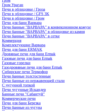
Гром
Гром Ураган
Печи в облицовке / Гроза
Печи в облицовке / GFS 3K
Печи в облицовке / Гром
Печи для бани Варвара
Печи банные "ВАРВАРА" в конвекционном кожухе
Печи банные "ВАРВАРА" в облицовке из камня
Печи банные "ВАРВАРА" в сетке
Коммерция
Комплектующие Варвара
Печи для бани ERMAK
Дровяные печи для бани Ermak
Газовые печи для бани Ermak
Газовые горелки
Газодровяные печи для бани Ermak
Сибирские печи Термофор
Печи банные толстостенные
Печи банные из нержавеющей стали
С чугунной топкой
Печи чугунные Искандер
Банные печи "Сабантуй"
Коммерческие печи
Печи для бани Березка
Печи банные из чугуна