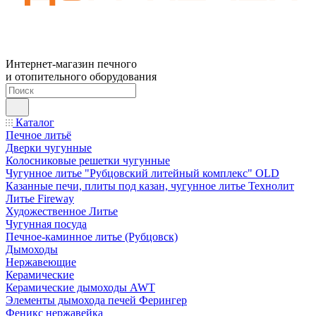
Интернет-магазин печного
и отопительного оборудования
Каталог
Печное литьё
Дверки чугунные
Колосниковые решетки чугунные
Чугунное литье "Рубцовский литейный комплекс" OLD
Казанные печи, плиты под казан, чугунное литье Технолит
Литье Fireway
Художественное Литье
Чугунная посуда
Печное-каминное литье (Рубцовск)
Дымоходы
Нержавеющие
Керамические
Керамические дымоходы AWT
Элементы дымохода печей Ферингер
Феникс нержавейка