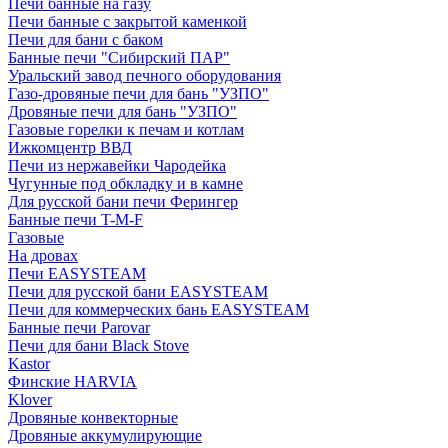
Печи банные на газу
Печи банные с закрытой каменкой
Печи для бани с баком
Банные печи "Сибирский ПАР"
Уральский завод печного оборудования
Газо-дровяные печи для бань "УЗПО"
Дровяные печи для бань "УЗПО"
Газовые горелки к печам и котлам
Ижкомцентр ВВД
Печи из нержавейки Чародейка
Чугунные под обкладку и в камне
Для русской бани печи Ферингер
Банные печи T-M-F
Газовые
На дровах
Печи EASYSTEAM
Печи для русской бани EASYSTEAM
Печи для коммерческих бань EASYSTEAM
Банные печи Parovar
Печи для бани Black Stove
Kastor
Финские HARVIA
Klover
Дровяные конвекторные
Дровяные аккумулирующие