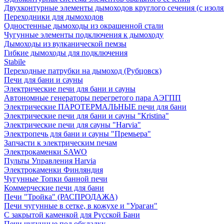
Двухконтурные элементы дымоходов круглого сечения (с изол
Переходники для дымоходов
Одностенные дымоходы из окрашенной стали
Чугунные элементы подключения к дымоходу
Дымоходы из вулканической пемзы
Гибкие дымоходы для подключения
Stabile
Переходные патрубки на дымоход (Рубцовск)
Печи для бани и сауны
Электрические печи для бани и сауны
Автономные генераторы перегретого пара АЭГПП
Электрические ПАРОТЕРМАЛЬНЫЕ печи для бани
Электрические печи для бани и сауны "Кristina"
Электрические печи для сауны "Harvia"
Электропечь для бани и сауны "Премьера"
Запчасти к электрическим печам
Электрокаменки SAWO
Пульты Управления Harvia
Электрокаменки Финляндия
Чугунные Топки банной печи
Коммерческие печи для бани
Печи "Тройка" (РАСПРОДАЖА)
Печи чугунные в сетке, в кожухе и "Ураган"
С закрытой каменкой для Русской Бани
Печи чугунные под обкладку