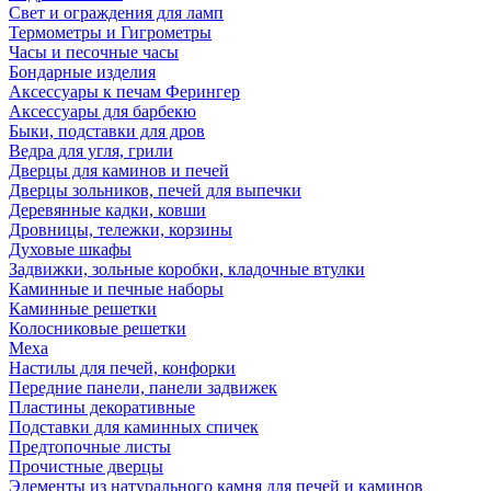
Свет и ограждения для ламп
Термометры и Гигрометры
Часы и песочные часы
Бондарные изделия
Аксессуары к печам Ферингер
Аксессуары для барбекю
Быки, подставки для дров
Ведра для угля, грили
Дверцы для каминов и печей
Дверцы зольников, печей для выпечки
Деревянные кадки, ковши
Дровницы, тележки, корзины
Духовые шкафы
Задвижки, зольные коробки, кладочные втулки
Каминные и печные наборы
Каминные решетки
Колосниковые решетки
Меха
Настилы для печей, конфорки
Передние панели, панели задвижек
Пластины декоративные
Подставки для каминных спичек
Предтопочные листы
Прочистные дверцы
Элементы из натурального камня для печей и каминов