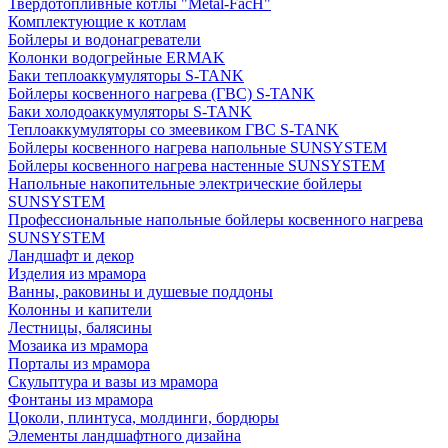
Твердотопливные котлы "Metal-FacH"
Комплектующие к котлам
Бойлеры и водонагреватели
Колонки водогрейные ERMAK
Баки теплоаккумуляторы S-TANK
Бойлеры косвенного нагрева (ГВС) S-TANK
Баки холодоаккумуляторы S-TANK
Теплоаккумуляторы со змеевиком ГВС S-TANK
Бойлеры косвенного нагрева напольные SUNSYSTEM
Бойлеры косвенного нагрева настенные SUNSYSTEM
Напольные накопительные электрические бойлеры
SUNSYSTEM
Профессиональные напольные бойлеры косвенного нагрева
SUNSYSTEM
Ландшафт и декор
Изделия из мрамора
Ванны, раковины и душевые поддоны
Колонны и капители
Лестницы, балясины
Мозаика из мрамора
Порталы из мрамора
Скульптура и вазы из мрамора
Фонтаны из мрамора
Цоколи, плинтуса, молдинги, бордюры
Элементы ландшафтного дизайна