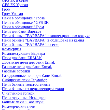
GFS 3K в сетке
GFS 3K Ураган
Гром
Гром Ураган
Печи в облицовке / Гроза
Печи в облицовке / GFS 3K
Печи в облицовке / Гром
Печи для бани Варвара
Печи банные "ВАРВАРА" в конвекционном кожухе
Печи банные "ВАРВАРА" в облицовке из камня
Печи банные "ВАРВАРА" в сетке
Коммерция
Комплектующие Варвара
Печи для бани ERMAK
Дровяные печи для бани Ermak
Газовые печи для бани Ermak
Газовые горелки
Газодровяные печи для бани Ermak
Сибирские печи Термофор
Печи банные толстостенные
Печи банные из нержавеющей стали
С чугунной топкой
Печи чугунные Искандер
Банные печи "Сабантуй"
Коммерческие печи