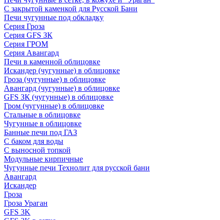
С закрытой каменкой для Русской Бани
Печи чугунные под обкладку
Серия Гроза
Серия GFS ЗК
Серия ГРОМ
Серия Авангард
Печи в каменной облицовке
Искандер (чугунные) в облицовке
Гроза (чугунные) в облицовке
Авангард (чугунные) в облицовке
GFS ЗК (чугунные) в облицовке
Гром (чугунные) в облицовке
Стальные в облицовке
Чугунные в облицовке
Банные печи под ГАЗ
С баком для воды
С выносной топкой
Модульные кирпичные
Чугунные печи Технолит для русской бани
Авангард
Искандер
Гроза
Гроза Ураган
GFS 3K