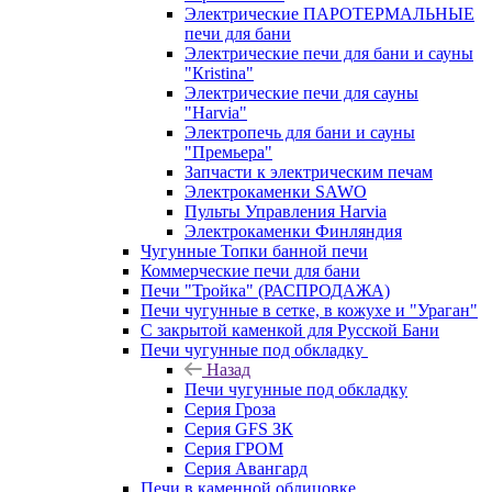
Электрические ПАРОТЕРМАЛЬНЫЕ
печи для бани
Электрические печи для бани и сауны
"Кristina"
Электрические печи для сауны
"Harvia"
Электропечь для бани и сауны
"Премьера"
Запчасти к электрическим печам
Электрокаменки SAWO
Пульты Управления Harvia
Электрокаменки Финляндия
Чугунные Топки банной печи
Коммерческие печи для бани
Печи "Тройка" (РАСПРОДАЖА)
Печи чугунные в сетке, в кожухе и "Ураган"
С закрытой каменкой для Русской Бани
Печи чугунные под обкладку
Назад
Печи чугунные под обкладку
Серия Гроза
Серия GFS ЗК
Серия ГРОМ
Серия Авангард
Печи в каменной облицовке