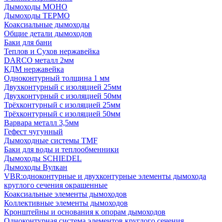
Дымоходы МОНО
Дымоходы ТЕРМО
Коаксиальные дымоходы
Общие детали дымоходов
Баки для бани
Теплов и Сухов нержавейка
DARCO металл 2мм
КДМ нержавейка
Одноконтурный толщина 1 мм
Двухконтурный с изоляцией 25мм
Двухконтурный с изоляцией 50мм
Трёхконтурный с изоляцией 25мм
Трёхконтурный с изоляцией 50мм
Варвара металл 3,5мм
Гефест чугунный
Дымоходные системы TMF
Баки для воды и теплообменники
Дымоходы SCHIEDEL
Дымоходы Вулкан
VBR:одноконтурные и двухконтурные элементы дымохода
круглого сечения окрашенные
Коаксиальные элементы дымоходов
Коллективные элементы дымоходов
Кронштейны и основания к опорам дымоходов
Одноконтурная система элементов круглого сечения