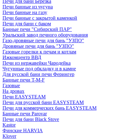
Печи для бани Березка
Печи банные из чугуна
Печи банные на газу
Печи банные с закрытой каменкой
Печи для бани с баком
Банные печи "Сибирский ПАР"
Уральский завод печного оборудования
Газо-дровяные печи для бань "УЗПО"
Дровяные печи для бань "УЗПО"
Газовые горелки к печам и котлам
Ижкомцентр ВВД
Печи из нержавейки Чародейка
Чугунные под обкладку и в камне
Для русской бани печи Ферингер
Банные печи T-M-F
Газовые
На дровах
Печи EASYSTEAM
Печи для русской бани EASYSTEAM
Печи для коммерческих бань EASYSTEAM
Банные печи Parovar
Печи для бани Black Stove
Kastor
Финские HARVIA
Klover