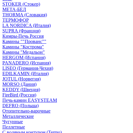
STOKER (Стокер)
МЕТА-БЕЛ
THORMA (Словакия)
ТЕРМОФОР
LA NORDICA (Италия)
SUPRA (Франция)
Кимры-Печь Россия
Камины ""Прованс""
Камины "Кострома"
Камины "Медальон"
HERGOM (Испания)
PANADERO (Испания)
LISEO (Германия-Чехия)
EDILKAMIN (Италия)
JOTUL (Норвегия)
MORSO (Дания)
KEDDY (Швеция)
FireBird (Россия)
Печь-камин EASYSTEAM
DEFRO (Польша)
Отопительно-варочные
Металлические
Чугунные
Пеллетные
С водяным контуром (Termo)