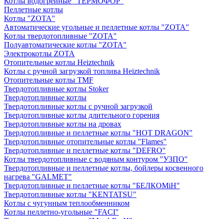
Котлы водогрейные "ТЕРМОФОР"
Пеллетные котлы
Котлы "ZOTA"
Автоматические угольные и пеллетные котлы "ZOTA"
Котлы твердотопливные "ZOTA"
Полуавтоматические котлы "ZOTA"
Электрокотлы ZOTA
Отопительные котлы Heiztechnik
Котлы с ручной загрузкой топлива Heiztechnik
Отопительные котлы TMF
Твердотопливные котлы Stoker
Твердотопливные котлы
Твердотопливные котлы с ручной загрузкой
Твердотопливные котлы длительного горения
Твердотопливные котлы на дровах
Твердотопливные и пеллетные котлы "HOT DRAGON"
Твердотопливные отопительные котлы "Flames"
Твердотопливные и пеллетные котлы "DEFRO"
Котлы твердотопливные с водяным контуром "УЗПО"
Твердотопливные и пеллетные котлы, бойлеры косвенного
нагрева "GALMET"
Твердотопливные и пеллетные котлы "БЕЛКОМiН"
Твердотопливные котлы "KENTATSU"
Котлы с чугунным теплообменником
Котлы пеллетно-угольные "FACI"