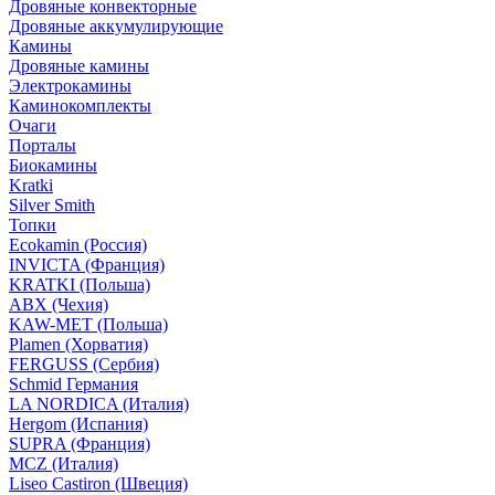
Дровяные конвекторные
Дровяные аккумулирующие
Камины
Дровяные камины
Электрокамины
Каминокомплекты
Очаги
Порталы
Биокамины
Kratki
Silver Smith
Топки
Ecokamin (Россия)
INVICTA (Франция)
KRATKI (Польша)
ABX (Чехия)
KAW-MET (Польша)
Plamen (Хорватия)
FERGUSS (Сербия)
Schmid Германия
LA NORDICA (Италия)
Hergom (Испания)
SUPRA (Франция)
MCZ (Италия)
Liseo Castiron (Швеция)