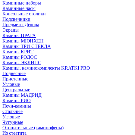
Каминные наборы
Каминные часы
Консольные столики
Подсвечники
Предметы Декора
Экраны
Камины ПРАГА
Камины МЮНХЕН
Камины ТРИ СТЕКЛА
Камины КРИТ
Камины РОДОС
Камины ЭКЛИПС
Камины, каминокомплекты KRATKI PRO
Подвесные
Пристенные
Угловые
Центральные
Камины МАДРИД
Камины РИО
Печи-камины
Стальные
Угловые
Чугунные
Отопительные (каминофены)
Из стеатита