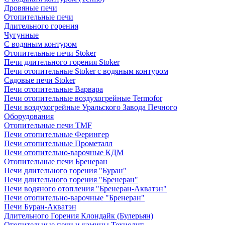
Дровяные печи
Отопительные печи
Длительного горения
Чугунные
C водяным контуром
Отопительные печи Stoker
Печи длительного горения Stoker
Печи отопительные Stoker с водяным контуром
Садовые печи Stoker
Печи отопительные Варвара
Печи отопительные воздухогрейные Termofor
Печи воздухогрейные Уральского Завода Печного
Оборудования
Отопительные печи TMF
Печи отопительные Ферингер
Печи отопительные Прометалл
Печи отопительно-варочные КДМ
Отопительные печи Бренеран
Печи длительного горения "Буран"
Печи длительного горения "Бренеран"
Печи водяного отопления "Бренеран-Акватэн"
Печи отопительно-варочные "Бренеран"
Печи Буран-Акватэн
Длительного Горения Клондайк (Булерьян)
Отопительные печи и камины Технолит