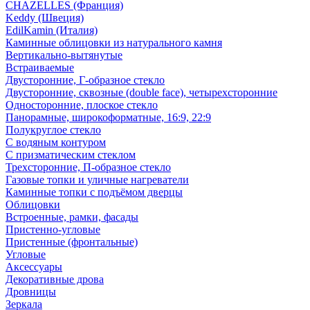
CHAZELLES (Франция)
Keddy (Швеция)
EdilKamin (Италия)
Каминные облицовки из натурального камня
Вертикально-вытянутые
Встраиваемые
Двусторонние, Г-образное стекло
Двусторонние, сквозные (double face), четырехсторонние
Односторонние, плоское стекло
Панорамные, широкоформатные, 16:9, 22:9
Полукруглое стекло
С водяным контуром
С призматическим стеклом
Трехсторонние, П-образное стекло
Газовые топки и уличные нагреватели
Каминные топки с подъёмом дверцы
Облицовки
Встроенные, рамки, фасады
Пристенно-угловые
Пристенные (фронтальные)
Угловые
Аксессуары
Декоративные дрова
Дровницы
Зеркала