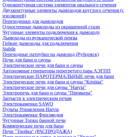
Одноконтурная система элементов овального сечения
Двухконтурные элементы дымоходов круглого сечения (с
изоляцией)
Переходники для дымоходов
Одностенные дымоходы из окрашенной стали
Чугунные элементы подключения к дымоходу
Дымоходы из вулканической пемзы
Гибкие дымоходы для подключения
Stabile
Переходные патрубки на дымоход (Рубцовск)
Печи для бани и сауны
Электрические печи для бани и сауны
Автономные генераторы перегретого пара АЭГПП
Электрические ПАРОТЕРМАЛЬНЫЕ печи для бани
Электрические печи для бани и сауны "Кristina"
Электрические печи для сауны "Harvia"
Электропечь для бани и сауны "Премьера"
Запчасти к электрическим печам
Электрокаменки SAWO
Пульты Управления Harvia
Электрокаменки Финляндия
Чугунные Топки банной печи
Коммерческие печи для бани
Печи "Тройка" (РАСПРОДАЖА)
Печи чугунные в сетке, в кожухе и "Ураган"