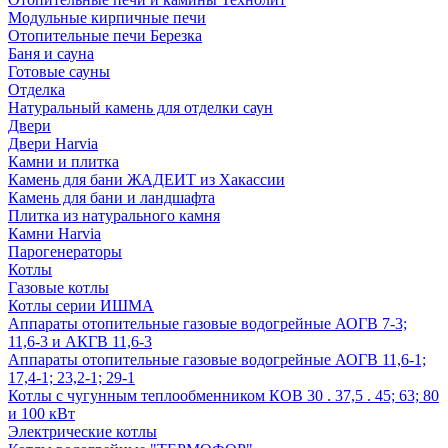
Модульные кирпичные печи
Отопительные печи Березка
Баня и сауна
Готовые сауны
Отделка
Натуральный камень для отделки саун
Двери
Двери Harvia
Камни и плитка
Камень для бани ЖАДЕИТ из Хакассии
Камень для бани и ландшафта
Плитка из натурального камня
Камни Harvia
Парогенераторы
Котлы
Газовые котлы
Котлы серии ИШМА
Аппараты отопительные газовые водогрейные АОГВ 7-3;
11,6-3 и АКГВ 11,6-3
Аппараты отопительные газовые водогрейные АОГВ 11,6-1;
17,4-1; 23,2-1; 29-1
Котлы с чугунным теплообменником КОВ 30 . 37,5 . 45; 63; 80
и 100 кВт
Электрические котлы