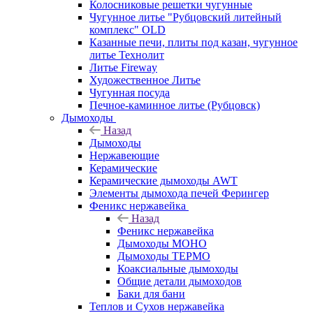
Колосниковые решетки чугунные
Чугунное литье "Рубцовский литейный
комплекс" OLD
Казанные печи, плиты под казан, чугунное
литье Технолит
Литье Fireway
Художественное Литье
Чугунная посуда
Печное-каминное литье (Рубцовск)
Дымоходы
Назад
Дымоходы
Нержавеющие
Керамические
Керамические дымоходы AWT
Элементы дымохода печей Ферингер
Феникс нержавейка
Назад
Феникс нержавейка
Дымоходы МОНО
Дымоходы ТЕРМО
Коаксиальные дымоходы
Общие детали дымоходов
Баки для бани
Теплов и Сухов нержавейка