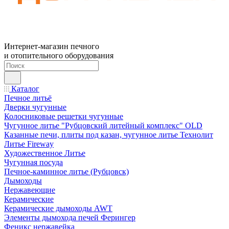
Интернет-магазин печного
и отопительного оборудования
Каталог
Печное литьё
Дверки чугунные
Колосниковые решетки чугунные
Чугунное литье "Рубцовский литейный комплекс" OLD
Казанные печи, плиты под казан, чугунное литье Технолит
Литье Fireway
Художественное Литье
Чугунная посуда
Печное-каминное литье (Рубцовск)
Дымоходы
Нержавеющие
Керамические
Керамические дымоходы AWT
Элементы дымохода печей Ферингер
Феникс нержавейка