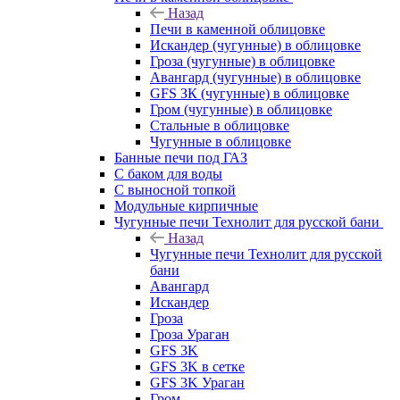
Назад
Печи в каменной облицовке
Искандер (чугунные) в облицовке
Гроза (чугунные) в облицовке
Авангард (чугунные) в облицовке
GFS ЗК (чугунные) в облицовке
Гром (чугунные) в облицовке
Стальные в облицовке
Чугунные в облицовке
Банные печи под ГАЗ
С баком для воды
С выносной топкой
Модульные кирпичные
Чугунные печи Технолит для русской бани
Назад
Чугунные печи Технолит для русской
бани
Авангард
Искандер
Гроза
Гроза Ураган
GFS 3K
GFS 3K в сетке
GFS 3K Ураган
Гром