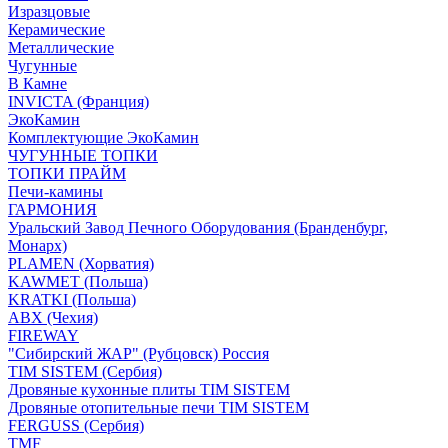
Изразцовые
Керамические
Металлические
Чугунные
В Камне
INVICTA (Франция)
ЭкоКамин
Комплектующие ЭкоКамин
ЧУГУННЫЕ ТОПКИ
ТОПКИ ПРАЙМ
Печи-камины
ГАРМОНИЯ
Уральский Завод Печного Оборудования (Бранденбург,
Монарх)
PLAMEN (Хорватия)
KAWMET (Польша)
KRATKI (Польша)
ABX (Чехия)
FIREWAY
"Сибирский ЖАР" (Рубцовск) Россия
TIM SISTEM (Сербия)
Дровяные кухонные плиты TIM SISTEM
Дровяные отопительные печи TIM SISTEM
FERGUSS (Сербия)
TMF