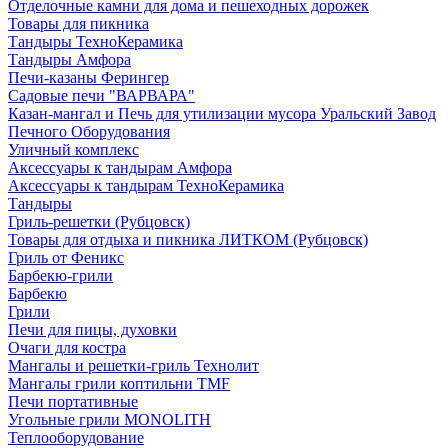
Отделочные камни для дома и пешеходных дорожек
Товары для пикника
Тандыры ТехноКерамика
Тандыры Амфора
Печи-казаны Ферингер
Садовые печи "ВАРВАРА"
Казан-мангал и Печь для утилизации мусора Уральский Завод
Печного Оборудования
Уличный комплекс
Аксессуары к тандырам Амфора
Аксессуары к тандырам ТехноКерамика
Тандыры
Гриль-решетки (Рубцовск)
Товары для отдыха и пикника ЛИТКОМ (Рубцовск)
Гриль от Феникс
Барбекю-грили
Барбекю
Грили
Печи для пицы, духовки
Очаги для костра
Мангалы и решетки-гриль Технолит
Мангалы грили коптильни TMF
Печи портативные
Угольные грили MONOLITH
Теплооборудование