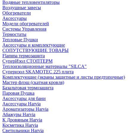
Водяные тепловентиляторы
Воздушные завесы
Обогреватели
Аксессуары
Модели обогревателей
Системы Управления
Термостаты
Тепловые Пушки
Аксессуары и комплектующие
СОПУТСТВУЮЩИЕ ТОВАРЫ
Flamma термозащита
СуперИзол СТОПТЕРМ
Теплоизоляционные материалы "SILCA"
Суперизол SKAMOTEC 225 плита
Комплектующие (экраны защитные и листы предтопочные)
Мастер флэш (скатная кровля)
Базальтовая термозащита
Паровая Пушка
Аксессуары для бани
Аксессуары Harvia
Ароматизаторы Harvia
Абажуры Harvia
К Дровяным Harvia
Косметика Harvia
Светильники Harvia