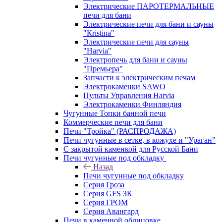
Электрические ПАРОТЕРМАЛЬНЫЕ
печи для бани
Электрические печи для бани и сауны
"Кristina"
Электрические печи для сауны
"Harvia"
Электропечь для бани и сауны
"Премьера"
Запчасти к электрическим печам
Электрокаменки SAWO
Пульты Управления Harvia
Электрокаменки Финляндия
Чугунные Топки банной печи
Коммерческие печи для бани
Печи "Тройка" (РАСПРОДАЖА)
Печи чугунные в сетке, в кожухе и "Ураган"
С закрытой каменкой для Русской Бани
Печи чугунные под обкладку
Назад
Печи чугунные под обкладку
Серия Гроза
Серия GFS ЗК
Серия ГРОМ
Серия Авангард
Печи в каменной облицовке