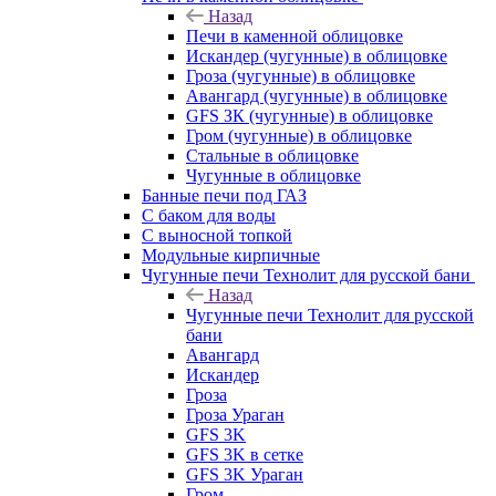
Назад
Печи в каменной облицовке
Искандер (чугунные) в облицовке
Гроза (чугунные) в облицовке
Авангард (чугунные) в облицовке
GFS ЗК (чугунные) в облицовке
Гром (чугунные) в облицовке
Стальные в облицовке
Чугунные в облицовке
Банные печи под ГАЗ
С баком для воды
С выносной топкой
Модульные кирпичные
Чугунные печи Технолит для русской бани
Назад
Чугунные печи Технолит для русской
бани
Авангард
Искандер
Гроза
Гроза Ураган
GFS 3K
GFS 3K в сетке
GFS 3K Ураган
Гром