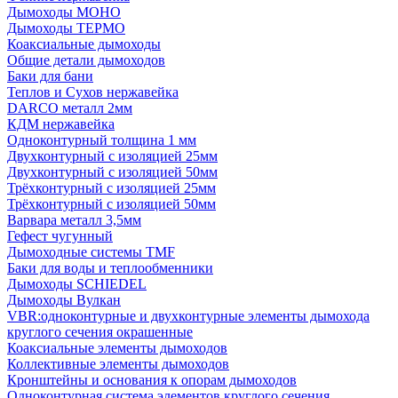
Дымоходы МОНО
Дымоходы ТЕРМО
Коаксиальные дымоходы
Общие детали дымоходов
Баки для бани
Теплов и Сухов нержавейка
DARCO металл 2мм
КДМ нержавейка
Одноконтурный толщина 1 мм
Двухконтурный с изоляцией 25мм
Двухконтурный с изоляцией 50мм
Трёхконтурный с изоляцией 25мм
Трёхконтурный с изоляцией 50мм
Варвара металл 3,5мм
Гефест чугунный
Дымоходные системы TMF
Баки для воды и теплообменники
Дымоходы SCHIEDEL
Дымоходы Вулкан
VBR:одноконтурные и двухконтурные элементы дымохода
круглого сечения окрашенные
Коаксиальные элементы дымоходов
Коллективные элементы дымоходов
Кронштейны и основания к опорам дымоходов
Одноконтурная система элементов круглого сечения