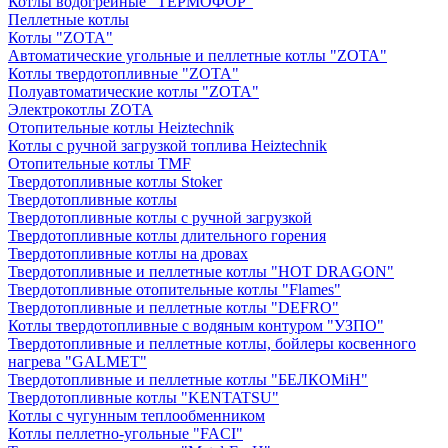
Котлы водогрейные "ТЕРМОФОР"
Пеллетные котлы
Котлы "ZOTA"
Автоматические угольные и пеллетные котлы "ZOTA"
Котлы твердотопливные "ZOTA"
Полуавтоматические котлы "ZOTA"
Электрокотлы ZOTA
Отопительные котлы Heiztechnik
Котлы с ручной загрузкой топлива Heiztechnik
Отопительные котлы TMF
Твердотопливные котлы Stoker
Твердотопливные котлы
Твердотопливные котлы с ручной загрузкой
Твердотопливные котлы длительного горения
Твердотопливные котлы на дровах
Твердотопливные и пеллетные котлы "HOT DRAGON"
Твердотопливные отопительные котлы "Flames"
Твердотопливные и пеллетные котлы "DEFRO"
Котлы твердотопливные с водяным контуром "УЗПО"
Твердотопливные и пеллетные котлы, бойлеры косвенного
нагрева "GALMET"
Твердотопливные и пеллетные котлы "БЕЛКОМiН"
Твердотопливные котлы "KENTATSU"
Котлы с чугунным теплообменником
Котлы пеллетно-угольные "FACI"