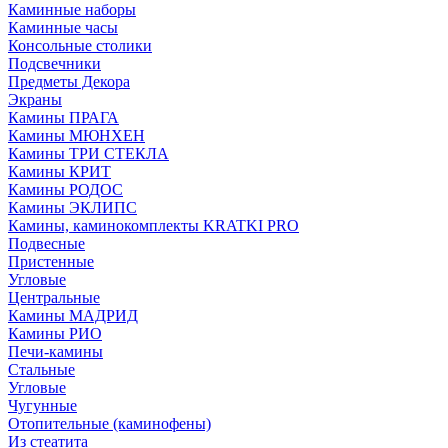
Каминные наборы
Каминные часы
Консольные столики
Подсвечники
Предметы Декора
Экраны
Камины ПРАГА
Камины МЮНХЕН
Камины ТРИ СТЕКЛА
Камины КРИТ
Камины РОДОС
Камины ЭКЛИПС
Камины, каминокомплекты KRATKI PRO
Подвесные
Пристенные
Угловые
Центральные
Камины МАДРИД
Камины РИО
Печи-камины
Стальные
Угловые
Чугунные
Отопительные (каминофены)
Из стеатита