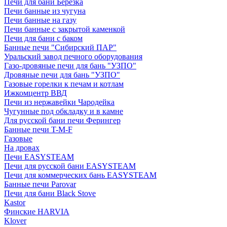
Печи для бани Березка
Печи банные из чугуна
Печи банные на газу
Печи банные с закрытой каменкой
Печи для бани с баком
Банные печи "Сибирский ПАР"
Уральский завод печного оборудования
Газо-дровяные печи для бань "УЗПО"
Дровяные печи для бань "УЗПО"
Газовые горелки к печам и котлам
Ижкомцентр ВВД
Печи из нержавейки Чародейка
Чугунные под обкладку и в камне
Для русской бани печи Ферингер
Банные печи T-M-F
Газовые
На дровах
Печи EASYSTEAM
Печи для русской бани EASYSTEAM
Печи для коммерческих бань EASYSTEAM
Банные печи Parovar
Печи для бани Black Stove
Kastor
Финские HARVIA
Klover