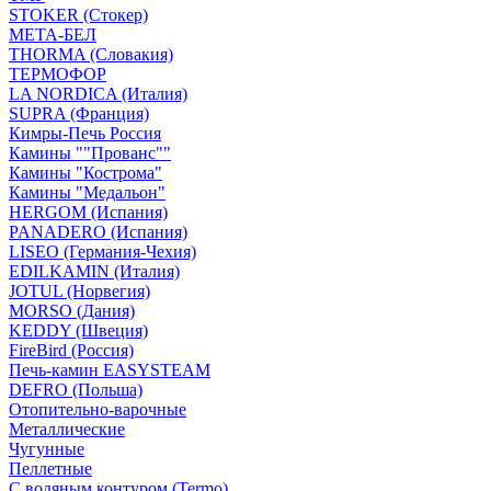
STOKER (Стокер)
МЕТА-БЕЛ
THORMA (Словакия)
ТЕРМОФОР
LA NORDICA (Италия)
SUPRA (Франция)
Кимры-Печь Россия
Камины ""Прованс""
Камины "Кострома"
Камины "Медальон"
HERGOM (Испания)
PANADERO (Испания)
LISEO (Германия-Чехия)
EDILKAMIN (Италия)
JOTUL (Норвегия)
MORSO (Дания)
KEDDY (Швеция)
FireBird (Россия)
Печь-камин EASYSTEAM
DEFRO (Польша)
Отопительно-варочные
Металлические
Чугунные
Пеллетные
С водяным контуром (Termo)