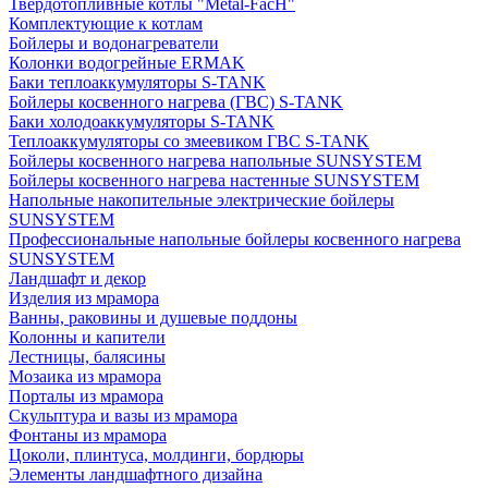
Твердотопливные котлы "Metal-FacH"
Комплектующие к котлам
Бойлеры и водонагреватели
Колонки водогрейные ERMAK
Баки теплоаккумуляторы S-TANK
Бойлеры косвенного нагрева (ГВС) S-TANK
Баки холодоаккумуляторы S-TANK
Теплоаккумуляторы со змеевиком ГВС S-TANK
Бойлеры косвенного нагрева напольные SUNSYSTEM
Бойлеры косвенного нагрева настенные SUNSYSTEM
Напольные накопительные электрические бойлеры
SUNSYSTEM
Профессиональные напольные бойлеры косвенного нагрева
SUNSYSTEM
Ландшафт и декор
Изделия из мрамора
Ванны, раковины и душевые поддоны
Колонны и капители
Лестницы, балясины
Мозаика из мрамора
Порталы из мрамора
Скульптура и вазы из мрамора
Фонтаны из мрамора
Цоколи, плинтуса, молдинги, бордюры
Элементы ландшафтного дизайна