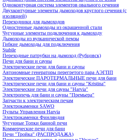
Одноконтурная система элементов овального сечения
Двухконтурные элементы дымоходов круглого сечения (с
изоляцией)
Переходники для дымоходов
Одностенные дымоходы из окрашенной стали
Чугунные элементы подключения к дымоходу
Дымоходы из вулканической пемзы
Гибкие дымоходы для подключения
Stabile
Переходные патрубки на дымоход (Рубцовск)
Печи для бани и сауны
Электрические печи для бани и сауны
Автономные генераторы перегретого пара АЭГПП
Электрические ПАРОТЕРМАЛЬНЫЕ печи для бани
Электрические печи для бани и сауны "Кristina"
Электрические печи для сауны "Harvia"
Электропечь для бани и сауны "Премьера"
Запчасти к электрическим печам
Электрокаменки SAWO
Пульты Управления Harvia
Электрокаменки Финляндия
Чугунные Топки банной печи
Коммерческие печи для бани
Печи "Тройка" (РАСПРОДАЖА)
Печи чугунные в сетке, в кожухе и "Ураган"