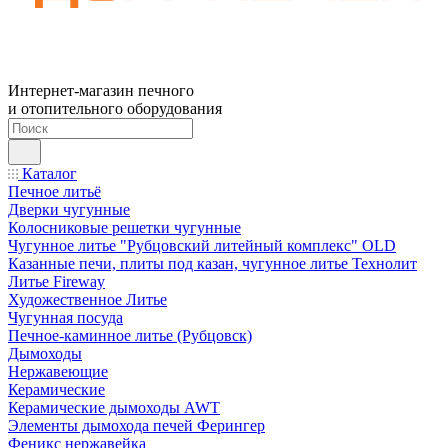
Интернет-магазин печного
и отопительного оборудования
Каталог
Печное литьё
Дверки чугунные
Колосниковые решетки чугунные
Чугунное литье "Рубцовский литейный комплекс" OLD
Казанные печи, плиты под казан, чугунное литье Технолит
Литье Fireway
Художественное Литье
Чугунная посуда
Печное-каминное литье (Рубцовск)
Дымоходы
Нержавеющие
Керамические
Керамические дымоходы AWT
Элементы дымохода печей Ферингер
Феникс нержавейка