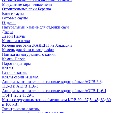
Модульные кирпичные печи
Отопительные печи Березка
Баня и сауна
Готовые сауны
Отделка
Натуральный камень для отделки саун
Двери
Двери Harvia
Камни и плитка
Камень для бани ЖАДЕИТ из Хакассии
Камень для бани и ландшафта
Плитка из натурального камня
Камни Harvia
Парогенераторы
Котлы
Газовые котлы
Котлы серии ИШМА
Аппараты отопительные газовые водогрейные АОГВ 7-3;
11,6-3 и АКГВ 11,6-3
Аппараты отопительные газовые водогрейные АОГВ 11,6-1;
17,4-1; 23,2-1; 29-1
Котлы с чугунным теплообменником КОВ 30 . 37,5 . 45; 63; 80
и 100 кВт
Электрические котлы