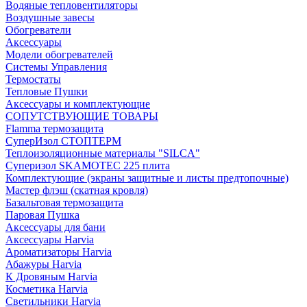
Водяные тепловентиляторы
Воздушные завесы
Обогреватели
Аксессуары
Модели обогревателей
Системы Управления
Термостаты
Тепловые Пушки
Аксессуары и комплектующие
СОПУТСТВУЮЩИЕ ТОВАРЫ
Flamma термозащита
СуперИзол СТОПТЕРМ
Теплоизоляционные материалы "SILCA"
Суперизол SKAMOTEC 225 плита
Комплектующие (экраны защитные и листы предтопочные)
Мастер флэш (скатная кровля)
Базальтовая термозащита
Паровая Пушка
Аксессуары для бани
Аксессуары Harvia
Ароматизаторы Harvia
Абажуры Harvia
К Дровяным Harvia
Косметика Harvia
Светильники Harvia