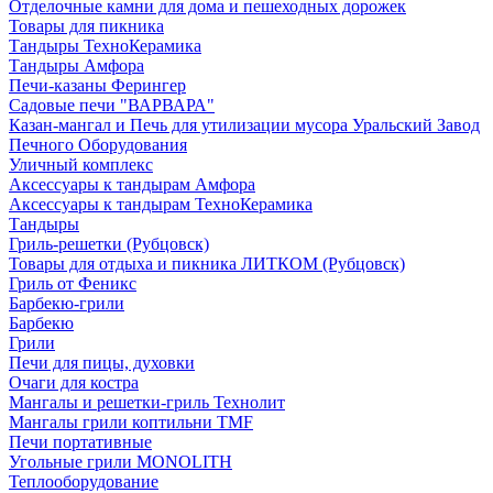
Отделочные камни для дома и пешеходных дорожек
Товары для пикника
Тандыры ТехноКерамика
Тандыры Амфора
Печи-казаны Ферингер
Садовые печи "ВАРВАРА"
Казан-мангал и Печь для утилизации мусора Уральский Завод
Печного Оборудования
Уличный комплекс
Аксессуары к тандырам Амфора
Аксессуары к тандырам ТехноКерамика
Тандыры
Гриль-решетки (Рубцовск)
Товары для отдыха и пикника ЛИТКОМ (Рубцовск)
Гриль от Феникс
Барбекю-грили
Барбекю
Грили
Печи для пицы, духовки
Очаги для костра
Мангалы и решетки-гриль Технолит
Мангалы грили коптильни TMF
Печи портативные
Угольные грили MONOLITH
Теплооборудование