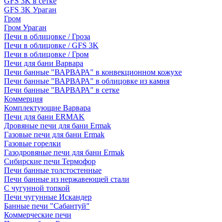
GFS 3K в сетке
GFS 3K Ураган
Гром
Гром Ураган
Печи в облицовке / Гроза
Печи в облицовке / GFS 3K
Печи в облицовке / Гром
Печи для бани Варвара
Печи банные "ВАРВАРА" в конвекционном кожухе
Печи банные "ВАРВАРА" в облицовке из камня
Печи банные "ВАРВАРА" в сетке
Коммерция
Комплектующие Варвара
Печи для бани ERMAK
Дровяные печи для бани Ermak
Газовые печи для бани Ermak
Газовые горелки
Газодровяные печи для бани Ermak
Сибирские печи Термофор
Печи банные толстостенные
Печи банные из нержавеющей стали
С чугунной топкой
Печи чугунные Искандер
Банные печи "Сабантуй"
Коммерческие печи