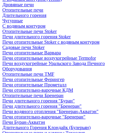
Дровяные печи
Отопительные печи
Длительного горения
Чугунные
C водяным контуром
Отопительные печи Stoker
Печи длительного горения Stoker
Печи отопительные Stoker с водяным контуром
Садовые печи Stoker
Печи отопительные Варвара
Печи отопительные воздухогрейные Termofor
Печи воздухогрейные Уральского Завода Печного
Оборудования
Отопительные печи TMF
Печи отопительные Ферингер
Печи отопительные Прометалл
Печи отопительно-варочные КДМ
Отопительные печи Бренеран
Печи длительного горения "Буран"
Печи длительного горения "Бренеран"
Печи водяного отопления "Бренеран-Акватэн"
Печи отопительно-варочные "Бренеран"
Печи Буран-Акватэн
Длительного Горения Клондайк (Булерьян)
Отопительные печи и камины Технолит