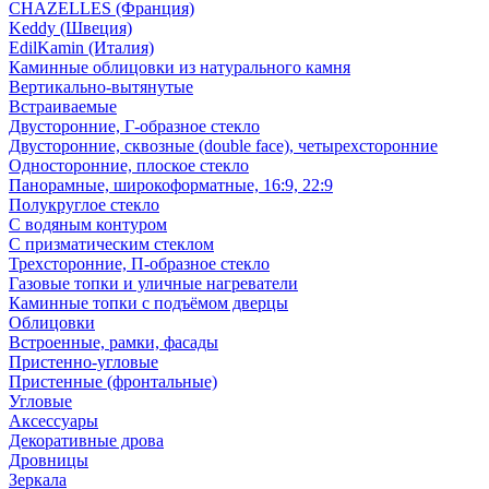
CHAZELLES (Франция)
Keddy (Швеция)
EdilKamin (Италия)
Каминные облицовки из натурального камня
Вертикально-вытянутые
Встраиваемые
Двусторонние, Г-образное стекло
Двусторонние, сквозные (double face), четырехсторонние
Односторонние, плоское стекло
Панорамные, широкоформатные, 16:9, 22:9
Полукруглое стекло
С водяным контуром
С призматическим стеклом
Трехсторонние, П-образное стекло
Газовые топки и уличные нагреватели
Каминные топки с подъёмом дверцы
Облицовки
Встроенные, рамки, фасады
Пристенно-угловые
Пристенные (фронтальные)
Угловые
Аксессуары
Декоративные дрова
Дровницы
Зеркала