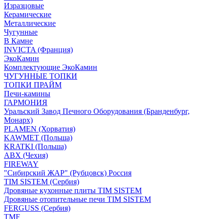
Изразцовые
Керамические
Металлические
Чугунные
В Камне
INVICTA (Франция)
ЭкоКамин
Комплектующие ЭкоКамин
ЧУГУННЫЕ ТОПКИ
ТОПКИ ПРАЙМ
Печи-камины
ГАРМОНИЯ
Уральский Завод Печного Оборудования (Бранденбург,
Монарх)
PLAMEN (Хорватия)
KAWMET (Польша)
KRATKI (Польша)
ABX (Чехия)
FIREWAY
"Сибирский ЖАР" (Рубцовск) Россия
TIM SISTEM (Сербия)
Дровяные кухонные плиты TIM SISTEM
Дровяные отопительные печи TIM SISTEM
FERGUSS (Сербия)
TMF