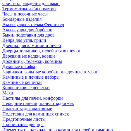
Свет и ограждения для ламп
Термометры и Гигрометры
Часы и песочные часы
Бондарные изделия
Аксессуары к печам Ферингер
Аксессуары для барбекю
Быки, подставки для дров
Ведра для угля, грили
Дверцы для каминов и печей
Дверцы зольников, печей для выпечки
Деревянные кадки, ковши
Дровницы, тележки, корзины
Духовые шкафы
Задвижки, зольные коробки, кладочные втулки
Каминные и печные наборы
Каминные решетки
Колосниковые решетки
Меха
Настилы для печей, конфорки
Передние панели, панели задвижек
Пластины декоративные
Подставки для каминных спичек
Предтопочные листы
Прочистные дверцы
Элементы из натурального камня для печей и каминов