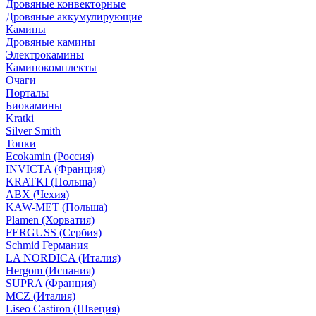
Дровяные конвекторные
Дровяные аккумулирующие
Камины
Дровяные камины
Электрокамины
Каминокомплекты
Очаги
Порталы
Биокамины
Kratki
Silver Smith
Топки
Ecokamin (Россия)
INVICTA (Франция)
KRATKI (Польша)
ABX (Чехия)
KAW-MET (Польша)
Plamen (Хорватия)
FERGUSS (Сербия)
Schmid Германия
LA NORDICA (Италия)
Hergom (Испания)
SUPRA (Франция)
MCZ (Италия)
Liseo Castiron (Швеция)