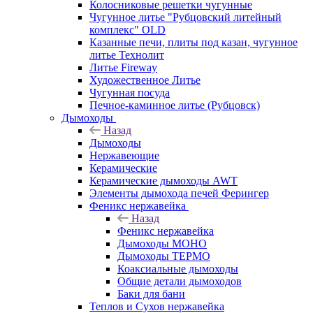
Колосниковые решетки чугунные
Чугунное литье "Рубцовский литейный
комплекс" OLD
Казанные печи, плиты под казан, чугунное
литье Технолит
Литье Fireway
Художественное Литье
Чугунная посуда
Печное-каминное литье (Рубцовск)
Дымоходы
Назад
Дымоходы
Нержавеющие
Керамические
Керамические дымоходы AWT
Элементы дымохода печей Ферингер
Феникс нержавейка
Назад
Феникс нержавейка
Дымоходы МОНО
Дымоходы ТЕРМО
Коаксиальные дымоходы
Общие детали дымоходов
Баки для бани
Теплов и Сухов нержавейка