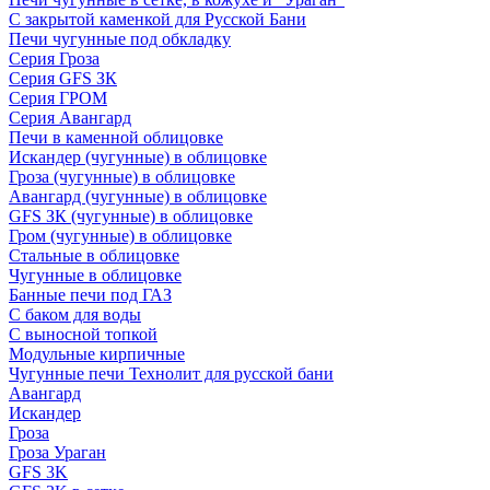
С закрытой каменкой для Русской Бани
Печи чугунные под обкладку
Серия Гроза
Серия GFS ЗК
Серия ГРОМ
Серия Авангард
Печи в каменной облицовке
Искандер (чугунные) в облицовке
Гроза (чугунные) в облицовке
Авангард (чугунные) в облицовке
GFS ЗК (чугунные) в облицовке
Гром (чугунные) в облицовке
Стальные в облицовке
Чугунные в облицовке
Банные печи под ГАЗ
С баком для воды
С выносной топкой
Модульные кирпичные
Чугунные печи Технолит для русской бани
Авангард
Искандер
Гроза
Гроза Ураган
GFS 3K