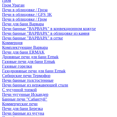
Гром
Гром Ураган
Печи в облицовке / Гроза
Печи в облицовке / GFS 3K
Печи в облицовке / Гром
Печи для бани Варвара
Печи банные "ВАРВАРА" в конвекционном кожухе
Печи банные "ВАРВАРА" в облицовке из камня
Печи банные "ВАРВАРА" в сетке
Коммерция
Комплектующие Варвара
Печи для бани ERMAK
Дровяные печи для бани Ermak
Газовые печи для бани Ermak
Газовые горелки
Газодровяные печи для бани Ermak
Сибирские печи Термофор
Печи банные толстостенные
Печи банные из нержавеющей стали
С чугунной топкой
Печи чугунные Искандер
Банные печи "Сабантуй"
Коммерческие печи
Печи для бани Березка
Печи банные из чугуна