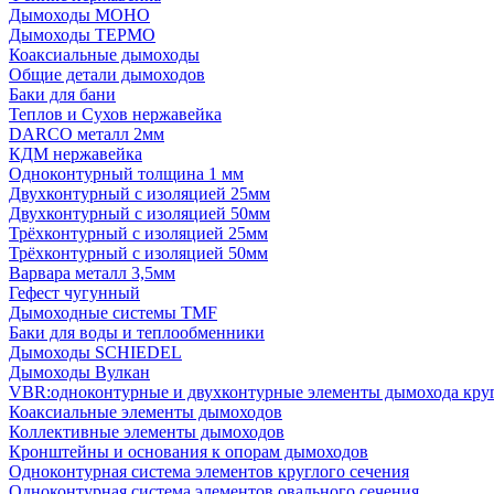
Дымоходы МОНО
Дымоходы ТЕРМО
Коаксиальные дымоходы
Общие детали дымоходов
Баки для бани
Теплов и Сухов нержавейка
DARCO металл 2мм
КДМ нержавейка
Одноконтурный толщина 1 мм
Двухконтурный с изоляцией 25мм
Двухконтурный с изоляцией 50мм
Трёхконтурный с изоляцией 25мм
Трёхконтурный с изоляцией 50мм
Варвара металл 3,5мм
Гефест чугунный
Дымоходные системы TMF
Баки для воды и теплообменники
Дымоходы SCHIEDEL
Дымоходы Вулкан
VBR:одноконтурные и двухконтурные элементы дымохода кру
Коаксиальные элементы дымоходов
Коллективные элементы дымоходов
Кронштейны и основания к опорам дымоходов
Одноконтурная система элементов круглого сечения
Одноконтурная система элементов овального сечения