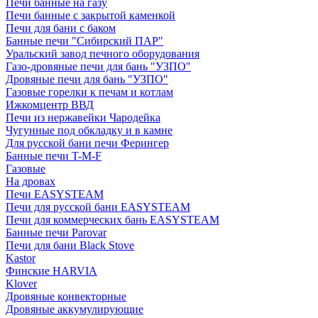
Печи банные на газу
Печи банные с закрытой каменкой
Печи для бани с баком
Банные печи "Сибирский ПАР"
Уральский завод печного оборудования
Газо-дровяные печи для бань "УЗПО"
Дровяные печи для бань "УЗПО"
Газовые горелки к печам и котлам
Ижкомцентр ВВД
Печи из нержавейки Чародейка
Чугунные под обкладку и в камне
Для русской бани печи Ферингер
Банные печи T-M-F
Газовые
На дровах
Печи EASYSTEAM
Печи для русской бани EASYSTEAM
Печи для коммерческих бань EASYSTEAM
Банные печи Parovar
Печи для бани Black Stove
Kastor
Финские HARVIA
Klover
Дровяные конвекторные
Дровяные аккумулирующие