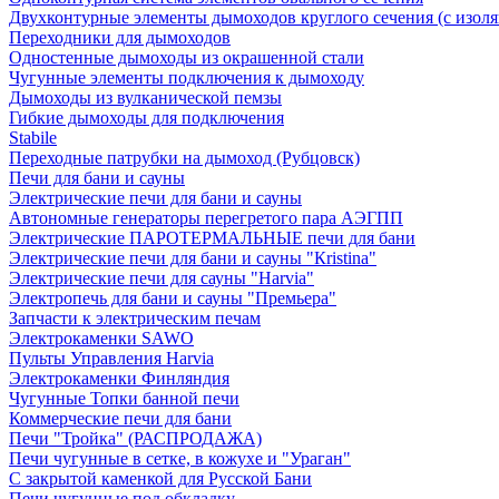
Двухконтурные элементы дымоходов круглого сечения (с изол
Переходники для дымоходов
Одностенные дымоходы из окрашенной стали
Чугунные элементы подключения к дымоходу
Дымоходы из вулканической пемзы
Гибкие дымоходы для подключения
Stabile
Переходные патрубки на дымоход (Рубцовск)
Печи для бани и сауны
Электрические печи для бани и сауны
Автономные генераторы перегретого пара АЭГПП
Электрические ПАРОТЕРМАЛЬНЫЕ печи для бани
Электрические печи для бани и сауны "Кristina"
Электрические печи для сауны "Harvia"
Электропечь для бани и сауны "Премьера"
Запчасти к электрическим печам
Электрокаменки SAWO
Пульты Управления Harvia
Электрокаменки Финляндия
Чугунные Топки банной печи
Коммерческие печи для бани
Печи "Тройка" (РАСПРОДАЖА)
Печи чугунные в сетке, в кожухе и "Ураган"
С закрытой каменкой для Русской Бани
Печи чугунные под обкладку