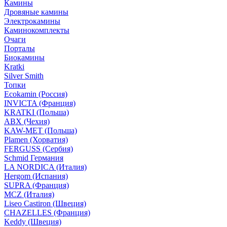
Камины
Дровяные камины
Электрокамины
Каминокомплекты
Очаги
Порталы
Биокамины
Kratki
Silver Smith
Топки
Ecokamin (Россия)
INVICTA (Франция)
KRATKI (Польша)
ABX (Чехия)
KAW-MET (Польша)
Plamen (Хорватия)
FERGUSS (Сербия)
Schmid Германия
LA NORDICA (Италия)
Hergom (Испания)
SUPRA (Франция)
MCZ (Италия)
Liseo Castiron (Швеция)
CHAZELLES (Франция)
Keddy (Швеция)