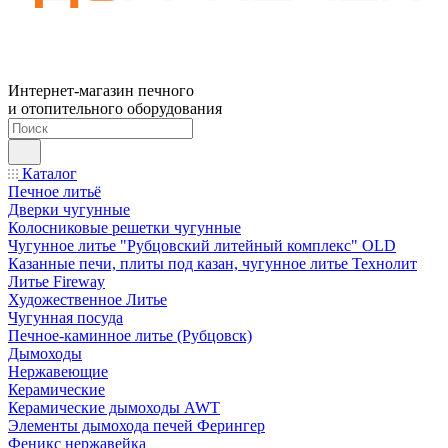
Интернет-магазин печного
и отопительного оборудования
Каталог
Печное литьё
Дверки чугунные
Колосниковые решетки чугунные
Чугунное литье "Рубцовский литейный комплекс" OLD
Казанные печи, плиты под казан, чугунное литье Технолит
Литье Fireway
Художественное Литье
Чугунная посуда
Печное-каминное литье (Рубцовск)
Дымоходы
Нержавеющие
Керамические
Керамические дымоходы AWT
Элементы дымохода печей Ферингер
Феникс нержавейка