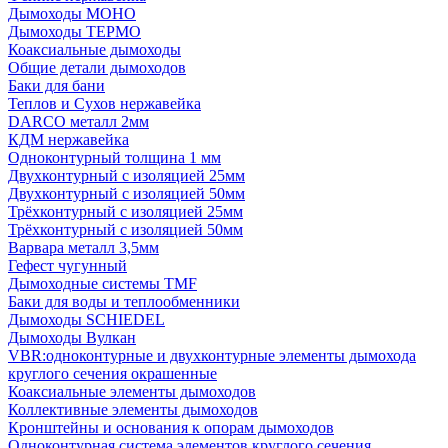
Дымоходы МОНО
Дымоходы ТЕРМО
Коаксиальные дымоходы
Общие детали дымоходов
Баки для бани
Теплов и Сухов нержавейка
DARCO металл 2мм
КДМ нержавейка
Одноконтурный толщина 1 мм
Двухконтурный с изоляцией 25мм
Двухконтурный с изоляцией 50мм
Трёхконтурный с изоляцией 25мм
Трёхконтурный с изоляцией 50мм
Варвара металл 3,5мм
Гефест чугунный
Дымоходные системы TMF
Баки для воды и теплообменники
Дымоходы SCHIEDEL
Дымоходы Вулкан
VBR:одноконтурные и двухконтурные элементы дымохода
круглого сечения окрашенные
Коаксиальные элементы дымоходов
Коллективные элементы дымоходов
Кронштейны и основания к опорам дымоходов
Одноконтурная система элементов круглого сечения