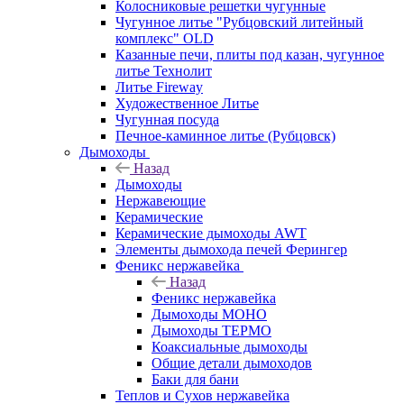
Колосниковые решетки чугунные
Чугунное литье "Рубцовский литейный
комплекс" OLD
Казанные печи, плиты под казан, чугунное
литье Технолит
Литье Fireway
Художественное Литье
Чугунная посуда
Печное-каминное литье (Рубцовск)
Дымоходы
Назад
Дымоходы
Нержавеющие
Керамические
Керамические дымоходы AWT
Элементы дымохода печей Ферингер
Феникс нержавейка
Назад
Феникс нержавейка
Дымоходы МОНО
Дымоходы ТЕРМО
Коаксиальные дымоходы
Общие детали дымоходов
Баки для бани
Теплов и Сухов нержавейка