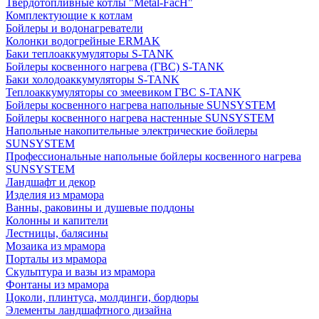
Твердотопливные котлы "Metal-FacH"
Комплектующие к котлам
Бойлеры и водонагреватели
Колонки водогрейные ERMAK
Баки теплоаккумуляторы S-TANK
Бойлеры косвенного нагрева (ГВС) S-TANK
Баки холодоаккумуляторы S-TANK
Теплоаккумуляторы со змеевиком ГВС S-TANK
Бойлеры косвенного нагрева напольные SUNSYSTEM
Бойлеры косвенного нагрева настенные SUNSYSTEM
Напольные накопительные электрические бойлеры
SUNSYSTEM
Профессиональные напольные бойлеры косвенного нагрева
SUNSYSTEM
Ландшафт и декор
Изделия из мрамора
Ванны, раковины и душевые поддоны
Колонны и капители
Лестницы, балясины
Мозаика из мрамора
Порталы из мрамора
Скульптура и вазы из мрамора
Фонтаны из мрамора
Цоколи, плинтуса, молдинги, бордюры
Элементы ландшафтного дизайна