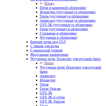
Назад
Печи в каменной облицовке
Искандер (чугунные) в облицовке
Гроза (чугунные) в облицовке
Авангард (чугунные) в облицовке
GFS ЗК (чугунные) в облицовке
Гром (чугунные) в облицовке
Стальные в облицовке
Чугунные в облицовке
Банные печи под ГАЗ
С баком для воды
С выносной топкой
Модульные кирпичные
Чугунные печи Технолит для русской бани
Назад
Чугунные печи Технолит для русской
бани
Авангард
Искандер
Гроза
Гроза Ураган
GFS 3K
GFS 3K в сетке
GFS 3K Ураган
Гром