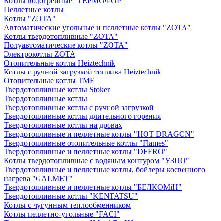
Котлы водогрейные "ТЕРМОФОР"
Пеллетные котлы
Котлы "ZOTA"
Автоматические угольные и пеллетные котлы "ZOTA"
Котлы твердотопливные "ZOTA"
Полуавтоматические котлы "ZOTA"
Электрокотлы ZOTA
Отопительные котлы Heiztechnik
Котлы с ручной загрузкой топлива Heiztechnik
Отопительные котлы TMF
Твердотопливные котлы Stoker
Твердотопливные котлы
Твердотопливные котлы с ручной загрузкой
Твердотопливные котлы длительного горения
Твердотопливные котлы на дровах
Твердотопливные и пеллетные котлы "HOT DRAGON"
Твердотопливные отопительные котлы "Flames"
Твердотопливные и пеллетные котлы "DEFRO"
Котлы твердотопливные с водяным контуром "УЗПО"
Твердотопливные и пеллетные котлы, бойлеры косвенного
нагрева "GALMET"
Твердотопливные и пеллетные котлы "БЕЛКОМiН"
Твердотопливные котлы "KENTATSU"
Котлы с чугунным теплообменником
Котлы пеллетно-угольные "FACI"