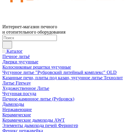
Интернет-магазин печного
и отопительного оборудования
Каталог
Печное литьё
Дверки чугунные
Колосниковые решетки чугунные
Чугунное литье "Рубцовский литейный комплекс" OLD
Казанные печи, плиты под казан, чугунное литье Технолит
Литье Fireway
Художественное Литье
Чугунная посуда
Печное-каминное литье (Рубцовск)
Дымоходы
Нержавеющие
Керамические
Керамические дымоходы AWT
Элементы дымохода печей Ферингер
Феникс нержавейка