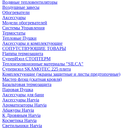
Водяные тепловентиляторы
Воздушные завесы
Обогреватели
Аксессуары
Модели обогревателей
Системы Управления
Термостаты
Тепловые Пушки
Аксессуары и комплектующие
СОПУТСТВУЮЩИЕ ТОВАРЫ
Flamma термозащита
СуперИзол СТОПТЕРМ
Теплоизоляционные материалы "SILCA"
Суперизол SKAMOTEC 225 плита
Комплектующие (экраны защитные и листы предтопочные)
Мастер флэш (скатная кровля)
Базальтовая термозащита
Паровая Пушка
Аксессуары для бани
Аксессуары Harvia
Ароматизаторы Harvia
Абажуры Harvia
К Дровяным Harvia
Косметика Harvia
Светильники Harvia