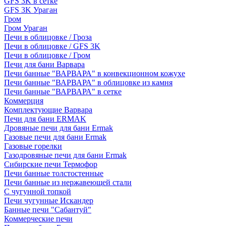
GFS 3K в сетке
GFS 3K Ураган
Гром
Гром Ураган
Печи в облицовке / Гроза
Печи в облицовке / GFS 3K
Печи в облицовке / Гром
Печи для бани Варвара
Печи банные "ВАРВАРА" в конвекционном кожухе
Печи банные "ВАРВАРА" в облицовке из камня
Печи банные "ВАРВАРА" в сетке
Коммерция
Комплектующие Варвара
Печи для бани ERMAK
Дровяные печи для бани Ermak
Газовые печи для бани Ermak
Газовые горелки
Газодровяные печи для бани Ermak
Сибирские печи Термофор
Печи банные толстостенные
Печи банные из нержавеющей стали
С чугунной топкой
Печи чугунные Искандер
Банные печи "Сабантуй"
Коммерческие печи