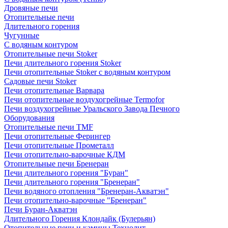
Дровяные печи
Отопительные печи
Длительного горения
Чугунные
C водяным контуром
Отопительные печи Stoker
Печи длительного горения Stoker
Печи отопительные Stoker с водяным контуром
Садовые печи Stoker
Печи отопительные Варвара
Печи отопительные воздухогрейные Termofor
Печи воздухогрейные Уральского Завода Печного
Оборудования
Отопительные печи TMF
Печи отопительные Ферингер
Печи отопительные Прометалл
Печи отопительно-варочные КДМ
Отопительные печи Бренеран
Печи длительного горения "Буран"
Печи длительного горения "Бренеран"
Печи водяного отопления "Бренеран-Акватэн"
Печи отопительно-варочные "Бренеран"
Печи Буран-Акватэн
Длительного Горения Клондайк (Булерьян)
Отопительные печи и камины Технолит