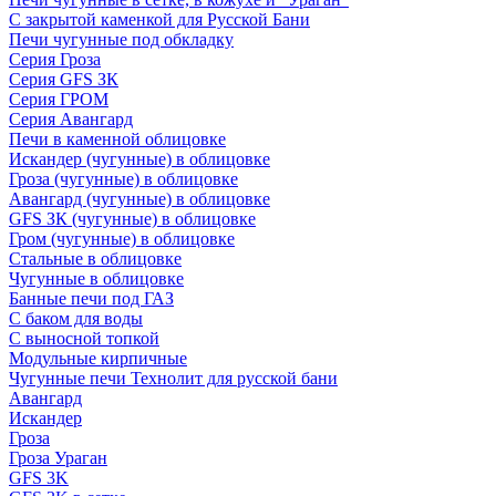
С закрытой каменкой для Русской Бани
Печи чугунные под обкладку
Серия Гроза
Серия GFS ЗК
Серия ГРОМ
Серия Авангард
Печи в каменной облицовке
Искандер (чугунные) в облицовке
Гроза (чугунные) в облицовке
Авангард (чугунные) в облицовке
GFS ЗК (чугунные) в облицовке
Гром (чугунные) в облицовке
Стальные в облицовке
Чугунные в облицовке
Банные печи под ГАЗ
С баком для воды
С выносной топкой
Модульные кирпичные
Чугунные печи Технолит для русской бани
Авангард
Искандер
Гроза
Гроза Ураган
GFS 3K