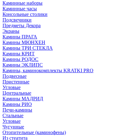
Каминные наборы
Каминные часы
Консольные столики
Подсвечники
Предметы Декора
Экраны
Камины ПРАГА
Камины МЮНХЕН
Камины ТРИ СТЕКЛА
Камины КРИТ
Камины РОДОС
Камины ЭКЛИПС
Камины, каминокомплекты KRATKI PRO
Подвесные
Пристенные
Угловые
Центральные
Камины МАДРИД
Камины РИО
Печи-камины
Стальные
Угловые
Чугунные
Отопительные (каминофены)
Из стеатита