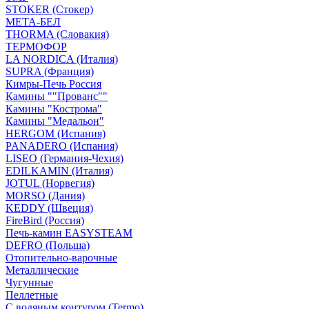
STOKER (Стокер)
МЕТА-БЕЛ
THORMA (Словакия)
ТЕРМОФОР
LA NORDICA (Италия)
SUPRA (Франция)
Кимры-Печь Россия
Камины ""Прованс""
Камины "Кострома"
Камины "Медальон"
HERGOM (Испания)
PANADERO (Испания)
LISEO (Германия-Чехия)
EDILKAMIN (Италия)
JOTUL (Норвегия)
MORSO (Дания)
KEDDY (Швеция)
FireBird (Россия)
Печь-камин EASYSTEAM
DEFRO (Польша)
Отопительно-варочные
Металлические
Чугунные
Пеллетные
С водяным контуром (Termo)