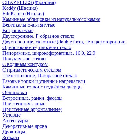
CHAZELLES (Франция)
Keddy (Швеция)
EdilKamin (Италия)
Каминные облицовки из натурального камня
Вертикально-вытянутые
Встраиваемые
Двусторонние, Г-образное стекло
Двусторонние, сквозные (double face), четырехсторонние
Односторонние, плоское стекло
Панорамные, широкоформатные, 16:9, 22:9
Полукруглое стекло
С водяным контуром
С призматическим стеклом
Трехсторонние, П-образное стекло
Газовые топки и уличные нагреватели
Каминные топки с подъёмом дверцы
Облицовки
Встроенные, рамки, фасады
Пристенно-угловые
Пристенные (фронтальные)
Угловые
Аксессуары
Декоративные дрова
Дровницы
Зеркала