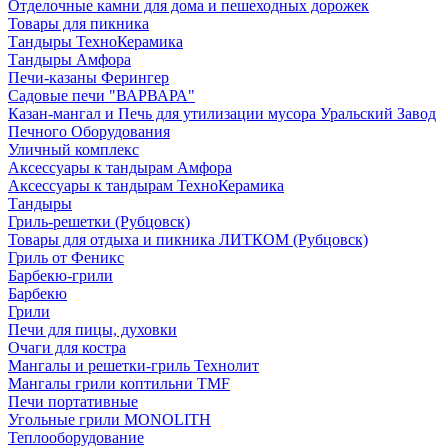
Отделочные камни для дома и пешеходных дорожек
Товары для пикника
Тандыры ТехноКерамика
Тандыры Амфора
Печи-казаны Ферингер
Садовые печи "ВАРВАРА"
Казан-мангал и Печь для утилизации мусора Уральский Завод
Печного Оборудования
Уличный комплекс
Аксессуары к тандырам Амфора
Аксессуары к тандырам ТехноКерамика
Тандыры
Гриль-решетки (Рубцовск)
Товары для отдыха и пикника ЛИТКОМ (Рубцовск)
Гриль от Феникс
Барбекю-грили
Барбекю
Грили
Печи для пицы, духовки
Очаги для костра
Мангалы и решетки-гриль Технолит
Мангалы грили коптильни TMF
Печи портативные
Угольные грили MONOLITH
Теплооборудование