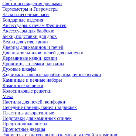
Свет и ограждения для ламп
Термометры и Гигрометры
Часы и песочные часы
Бондарные изделия
Аксессуары к печам Ферингер
Аксессуары для барбекю
Быки, подставки для дров
Ведра для угля, грили
Дверцы для каминов и печей
Дверцы зольников, печей для выпечки
Деревянные кадки, ковши
Дровницы, тележки, корзины
Духовые шкафы
Задвижки, зольные коробки, кладочные втулки
Каминные и печные наборы
Каминные решетки
Колосниковые решетки
Меха
Настилы для печей, конфорки
Передние панели, панели задвижек
Пластины декоративные
Подставки для каминных спичек
Предтопочные листы
Прочистные дверцы
Элементы из натурального камня для печей и каминов