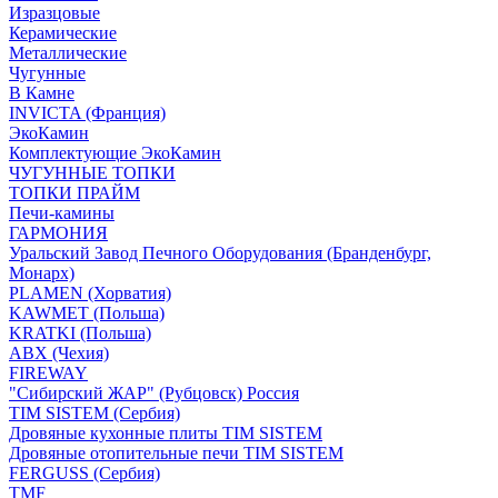
Изразцовые
Керамические
Металлические
Чугунные
В Камне
INVICTA (Франция)
ЭкоКамин
Комплектующие ЭкоКамин
ЧУГУННЫЕ ТОПКИ
ТОПКИ ПРАЙМ
Печи-камины
ГАРМОНИЯ
Уральский Завод Печного Оборудования (Бранденбург,
Монарх)
PLAMEN (Хорватия)
KAWMET (Польша)
KRATKI (Польша)
ABX (Чехия)
FIREWAY
"Сибирский ЖАР" (Рубцовск) Россия
TIM SISTEM (Сербия)
Дровяные кухонные плиты TIM SISTEM
Дровяные отопительные печи TIM SISTEM
FERGUSS (Сербия)
TMF