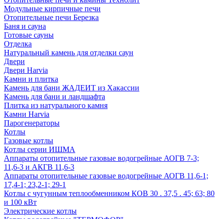
Модульные кирпичные печи
Отопительные печи Березка
Баня и сауна
Готовые сауны
Отделка
Натуральный камень для отделки саун
Двери
Двери Harvia
Камни и плитка
Камень для бани ЖАДЕИТ из Хакассии
Камень для бани и ландшафта
Плитка из натурального камня
Камни Harvia
Парогенераторы
Котлы
Газовые котлы
Котлы серии ИШМА
Аппараты отопительные газовые водогрейные АОГВ 7-3;
11,6-3 и АКГВ 11,6-3
Аппараты отопительные газовые водогрейные АОГВ 11,6-1;
17,4-1; 23,2-1; 29-1
Котлы с чугунным теплообменником КОВ 30 . 37,5 . 45; 63; 80
и 100 кВт
Электрические котлы