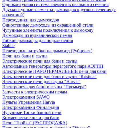
Одноконтурная система элементов овального сечения
Двухконтурные элементы дымоходов круглого сечения (с
изоляцией)
Переходники для дымоходов
Одностенные дымоходы из окрашенной стали
Чугунные элементы подключения к дымоходу
Дымоходы из вулканической пемзы
Гибкие дымоходы для подключения
Stabile
Переходные патрубки на дымоход (Рубцовск)
Печи для бани и сауны
Электрические печи для бани и сауны
Автономные генераторы перегретого пара АЭГПП
Электрические ПАРОТЕРМАЛЬНЫЕ печи для бани
Электрические печи для бани и сауны "Кristina"
Электрические печи для сауны "Harvia"
Электропечь для бани и сауны "Премьера"
Запчасти к электрическим печам
Электрокаменки SAWO
Пульты Управления Harvia
Электрокаменки Финляндия
Чугунные Топки банной печи
Коммерческие печи для бани
Печи "Тройка" (РАСПРОДАЖА)
Печи чугунные в сетке, в кожухе и "Ураган"