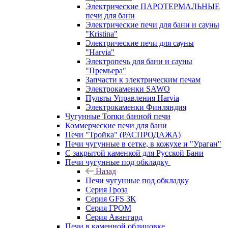
Электрические ПАРОТЕРМАЛЬНЫЕ
печи для бани
Электрические печи для бани и сауны
"Кristina"
Электрические печи для сауны
"Harvia"
Электропечь для бани и сауны
"Премьера"
Запчасти к электрическим печам
Электрокаменки SAWO
Пульты Управления Harvia
Электрокаменки Финляндия
Чугунные Топки банной печи
Коммерческие печи для бани
Печи "Тройка" (РАСПРОДАЖА)
Печи чугунные в сетке, в кожухе и "Ураган"
С закрытой каменкой для Русской Бани
Печи чугунные под обкладку
Назад
Печи чугунные под обкладку
Серия Гроза
Серия GFS ЗК
Серия ГРОМ
Серия Авангард
Печи в каменной облицовке