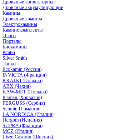
Дровяные конвекторные
Дровяные аккумулирующие
Камины
Дровяные камины
Электрокамины
Каминокомплекты
Очаги
Порталы
Биокамины
Kratki
Silver Smith
Топки
Ecokamin (Россия)
INVICTA (Франция)
KRATKI (Польша)
ABX (Чехия)
KAW-MET (Польша)
Plamen (Хорватия)
FERGUSS (Сербия)
Schmid Германия
LA NORDICA (Италия)
Hergom (Испания)
SUPRA (Франция)
MCZ (Италия)
Liseo Castiron (Швеция)