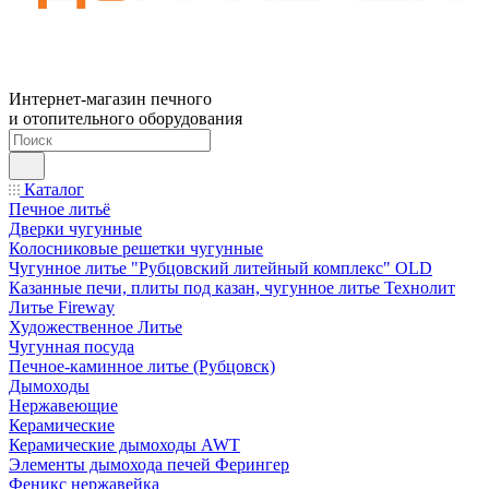
Интернет-магазин печного
и отопительного оборудования
Каталог
Печное литьё
Дверки чугунные
Колосниковые решетки чугунные
Чугунное литье "Рубцовский литейный комплекс" OLD
Казанные печи, плиты под казан, чугунное литье Технолит
Литье Fireway
Художественное Литье
Чугунная посуда
Печное-каминное литье (Рубцовск)
Дымоходы
Нержавеющие
Керамические
Керамические дымоходы AWT
Элементы дымохода печей Ферингер
Феникс нержавейка