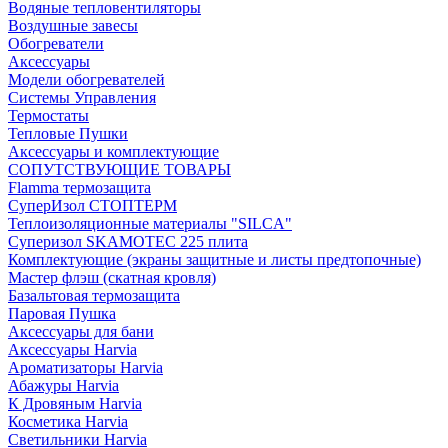
Водяные тепловентиляторы
Воздушные завесы
Обогреватели
Аксессуары
Модели обогревателей
Системы Управления
Термостаты
Тепловые Пушки
Аксессуары и комплектующие
СОПУТСТВУЮЩИЕ ТОВАРЫ
Flamma термозащита
СуперИзол СТОПТЕРМ
Теплоизоляционные материалы "SILCA"
Суперизол SKAMOTEC 225 плита
Комплектующие (экраны защитные и листы предтопочные)
Мастер флэш (скатная кровля)
Базальтовая термозащита
Паровая Пушка
Аксессуары для бани
Аксессуары Harvia
Ароматизаторы Harvia
Абажуры Harvia
К Дровяным Harvia
Косметика Harvia
Светильники Harvia