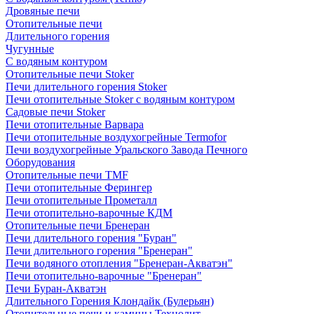
Дровяные печи
Отопительные печи
Длительного горения
Чугунные
C водяным контуром
Отопительные печи Stoker
Печи длительного горения Stoker
Печи отопительные Stoker с водяным контуром
Садовые печи Stoker
Печи отопительные Варвара
Печи отопительные воздухогрейные Termofor
Печи воздухогрейные Уральского Завода Печного
Оборудования
Отопительные печи TMF
Печи отопительные Ферингер
Печи отопительные Прометалл
Печи отопительно-варочные КДМ
Отопительные печи Бренеран
Печи длительного горения "Буран"
Печи длительного горения "Бренеран"
Печи водяного отопления "Бренеран-Акватэн"
Печи отопительно-варочные "Бренеран"
Печи Буран-Акватэн
Длительного Горения Клондайк (Булерьян)
Отопительные печи и камины Технолит