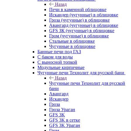
Назад
Печи в каменной облицовке
Искандер (чугунные) в облицовке
Гроза (чугунные) в облицовке
Авангард (чугунные) в облицовке
GFS ЗК (чугунные) в облицовке
Гром (чугунные) в облицовке
Стальные в облицовке
Чугунные в облицовке
Банные печи под ГАЗ
С баком для воды
С выносной топкой
Модульные кирпичные
Чугунные печи Технолит для русской бани
Назад
Чугунные печи Технолит для русской
бани
Авангард
Искандер
Гроза
Гроза Ураган
GFS 3K
GFS 3K в сетке
GFS 3K Ураган
Гром