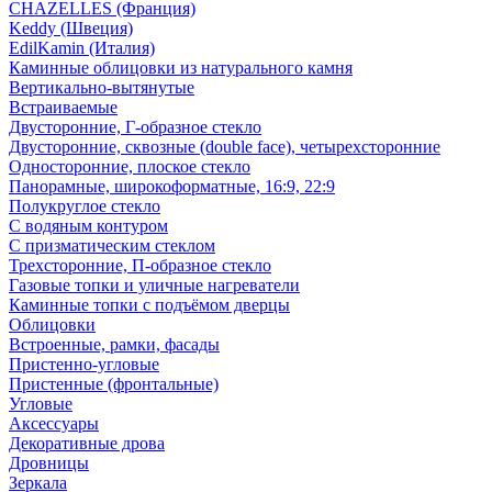
CHAZELLES (Франция)
Keddy (Швеция)
EdilKamin (Италия)
Каминные облицовки из натурального камня
Вертикально-вытянутые
Встраиваемые
Двусторонние, Г-образное стекло
Двусторонние, сквозные (double face), четырехсторонние
Односторонние, плоское стекло
Панорамные, широкоформатные, 16:9, 22:9
Полукруглое стекло
С водяным контуром
С призматическим стеклом
Трехсторонние, П-образное стекло
Газовые топки и уличные нагреватели
Каминные топки с подъёмом дверцы
Облицовки
Встроенные, рамки, фасады
Пристенно-угловые
Пристенные (фронтальные)
Угловые
Аксессуары
Декоративные дрова
Дровницы
Зеркала