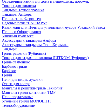
Отделочные камни для дома и пешеходных дорожек
Товары для пикника
Тандыры ТехноКерамика
Тандыры Амфора
Печи-казаны Ферингер
Садовые печи "ВАРВАРА"
Казан-мангал и Печь для утилизации мусора Уральский Завод
Печного Оборудования
Уличный комплекс
Аксессуары к тандырам Амфора
Аксессуары к тандырам ТехноКерамика
Тандыры
Гриль-решетки (Рубцовск)
Товары для отдыха и пикника ЛИТКОМ (Рубцовск)
Гриль от Феникс
Барбекю-грили
Барбекю
Грили
Печи для пицы, духовки
Очаги для костра
Мангалы и решетки-гриль Технолит
Мангалы грили коптильни TMF
Печи портативные
Угольные грили MONOLITH
Теплооборудование