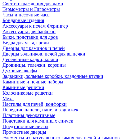
Свет и ограждения для ламп
Термометры и Гигрометры
Часы и песочные часы
Бондарные изделия
Аксессуары к печам Ферингер
Аксессуары для барбекю
Быки, подставки для дров
Ведра для угля, грили
Дверцы для каминов и печей
Дверцы зольников, печей для выпечки
Деревянные кадки, ковши
Дровницы, тележки, корзины
Духовые шкафы
Задвижки, зольные коробки, кладочные втулки
Каминные и печные наборы
Каминные решетки
Колосниковые решетки
Меха
Настилы для печей, конфорки
Передние панели, панели задвижек
Пластины декоративные
Подставки для каминных спичек
Предтопочные листы
Прочистные дверцы
Элементы из натурального камня для печей и каминов