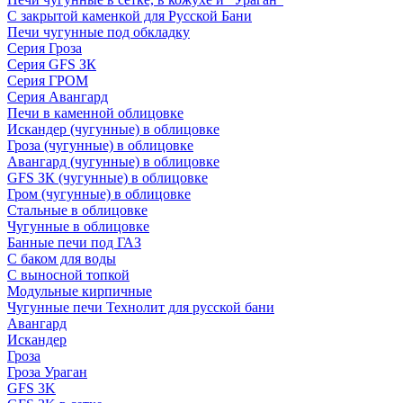
С закрытой каменкой для Русской Бани
Печи чугунные под обкладку
Серия Гроза
Серия GFS ЗК
Серия ГРОМ
Серия Авангард
Печи в каменной облицовке
Искандер (чугунные) в облицовке
Гроза (чугунные) в облицовке
Авангард (чугунные) в облицовке
GFS ЗК (чугунные) в облицовке
Гром (чугунные) в облицовке
Стальные в облицовке
Чугунные в облицовке
Банные печи под ГАЗ
С баком для воды
С выносной топкой
Модульные кирпичные
Чугунные печи Технолит для русской бани
Авангард
Искандер
Гроза
Гроза Ураган
GFS 3K