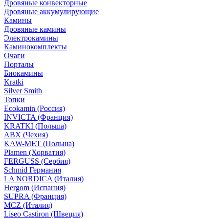
Дровяные конвекторные
Дровяные аккумулирующие
Камины
Дровяные камины
Электрокамины
Каминокомплекты
Очаги
Порталы
Биокамины
Kratki
Silver Smith
Топки
Ecokamin (Россия)
INVICTA (Франция)
KRATKI (Польша)
ABX (Чехия)
KAW-MET (Польша)
Plamen (Хорватия)
FERGUSS (Сербия)
Schmid Германия
LA NORDICA (Италия)
Hergom (Испания)
SUPRA (Франция)
MCZ (Италия)
Liseo Castiron (Швеция)