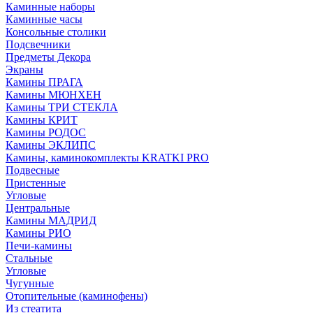
Каминные наборы
Каминные часы
Консольные столики
Подсвечники
Предметы Декора
Экраны
Камины ПРАГА
Камины МЮНХЕН
Камины ТРИ СТЕКЛА
Камины КРИТ
Камины РОДОС
Камины ЭКЛИПС
Камины, каминокомплекты KRATKI PRO
Подвесные
Пристенные
Угловые
Центральные
Камины МАДРИД
Камины РИО
Печи-камины
Стальные
Угловые
Чугунные
Отопительные (каминофены)
Из стеатита