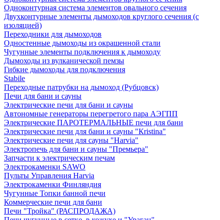
Одноконтурная система элементов овального сечения
Двухконтурные элементы дымоходов круглого сечения (с
изоляцией)
Переходники для дымоходов
Одностенные дымоходы из окрашенной стали
Чугунные элементы подключения к дымоходу
Дымоходы из вулканической пемзы
Гибкие дымоходы для подключения
Stabile
Переходные патрубки на дымоход (Рубцовск)
Печи для бани и сауны
Электрические печи для бани и сауны
Автономные генераторы перегретого пара АЭГПП
Электрические ПАРОТЕРМАЛЬНЫЕ печи для бани
Электрические печи для бани и сауны "Кristina"
Электрические печи для сауны "Harvia"
Электропечь для бани и сауны "Премьера"
Запчасти к электрическим печам
Электрокаменки SAWO
Пульты Управления Harvia
Электрокаменки Финляндия
Чугунные Топки банной печи
Коммерческие печи для бани
Печи "Тройка" (РАСПРОДАЖА)
Печи чугунные в сетке, в кожухе и "Ураган"