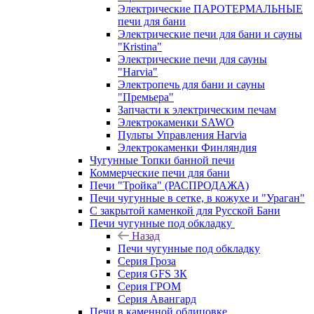
Электрические ПАРОТЕРМАЛЬНЫЕ
печи для бани
Электрические печи для бани и сауны
"Кristina"
Электрические печи для сауны
"Harvia"
Электропечь для бани и сауны
"Премьера"
Запчасти к электрическим печам
Электрокаменки SAWO
Пульты Управления Harvia
Электрокаменки Финляндия
Чугунные Топки банной печи
Коммерческие печи для бани
Печи "Тройка" (РАСПРОДАЖА)
Печи чугунные в сетке, в кожухе и "Ураган"
С закрытой каменкой для Русской Бани
Печи чугунные под обкладку
Назад
Печи чугунные под обкладку
Серия Гроза
Серия GFS ЗК
Серия ГРОМ
Серия Авангард
Печи в каменной облицовке