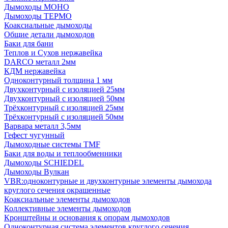
Дымоходы МОНО
Дымоходы ТЕРМО
Коаксиальные дымоходы
Общие детали дымоходов
Баки для бани
Теплов и Сухов нержавейка
DARCO металл 2мм
КДМ нержавейка
Одноконтурный толщина 1 мм
Двухконтурный с изоляцией 25мм
Двухконтурный с изоляцией 50мм
Трёхконтурный с изоляцией 25мм
Трёхконтурный с изоляцией 50мм
Варвара металл 3,5мм
Гефест чугунный
Дымоходные системы TMF
Баки для воды и теплообменники
Дымоходы SCHIEDEL
Дымоходы Вулкан
VBR:одноконтурные и двухконтурные элементы дымохода
круглого сечения окрашенные
Коаксиальные элементы дымоходов
Коллективные элементы дымоходов
Кронштейны и основания к опорам дымоходов
Одноконтурная система элементов круглого сечения