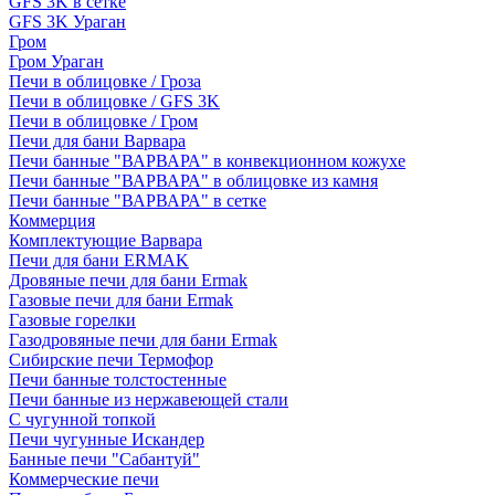
GFS 3K в сетке
GFS 3K Ураган
Гром
Гром Ураган
Печи в облицовке / Гроза
Печи в облицовке / GFS 3K
Печи в облицовке / Гром
Печи для бани Варвара
Печи банные "ВАРВАРА" в конвекционном кожухе
Печи банные "ВАРВАРА" в облицовке из камня
Печи банные "ВАРВАРА" в сетке
Коммерция
Комплектующие Варвара
Печи для бани ERMAK
Дровяные печи для бани Ermak
Газовые печи для бани Ermak
Газовые горелки
Газодровяные печи для бани Ermak
Сибирские печи Термофор
Печи банные толстостенные
Печи банные из нержавеющей стали
С чугунной топкой
Печи чугунные Искандер
Банные печи "Сабантуй"
Коммерческие печи