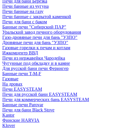
Печи для бани Березка
Печи банные из чугуна
Печи банные на газу
Печи банные с закрытой каменкой
Печи для бани с баком
Банные печи "Сибирский ПАР"
Уральский завод печного оборудования
Газо-дровяные печи для бань "УЗПО"
Дровяные печи для бань "УЗПО"
Газовые горелки к печам и котлам
Ижкомцентр ВВД
Печи из нержавейки Чародейка
Чугунные под обкладку и в камне
Для русской бани печи Ферингер
Банные печи T-M-F
Газовые
На дровах
Печи EASYSTEAM
Печи для русской бани EASYSTEAM
Печи для коммерческих бань EASYSTEAM
Банные печи Parovar
Печи для бани Black Stove
Kastor
Финские HARVIA
Klover