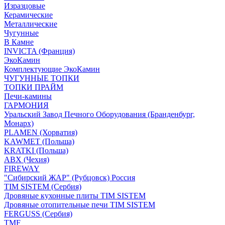
Изразцовые
Керамические
Металлические
Чугунные
В Камне
INVICTA (Франция)
ЭкоКамин
Комплектующие ЭкоКамин
ЧУГУННЫЕ ТОПКИ
ТОПКИ ПРАЙМ
Печи-камины
ГАРМОНИЯ
Уральский Завод Печного Оборудования (Бранденбург,
Монарх)
PLAMEN (Хорватия)
KAWMET (Польша)
KRATKI (Польша)
ABX (Чехия)
FIREWAY
"Сибирский ЖАР" (Рубцовск) Россия
TIM SISTEM (Сербия)
Дровяные кухонные плиты TIM SISTEM
Дровяные отопительные печи TIM SISTEM
FERGUSS (Сербия)
TMF