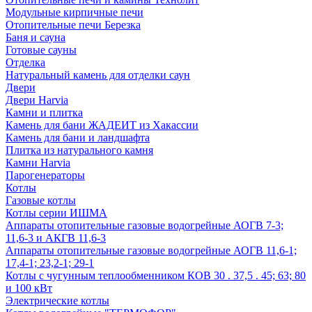
Модульные кирпичные печи
Отопительные печи Березка
Баня и сауна
Готовые сауны
Отделка
Натуральный камень для отделки саун
Двери
Двери Harvia
Камни и плитка
Камень для бани ЖАДЕИТ из Хакассии
Камень для бани и ландшафта
Плитка из натурального камня
Камни Harvia
Парогенераторы
Котлы
Газовые котлы
Котлы серии ИШМА
Аппараты отопительные газовые водогрейные АОГВ 7-3;
11,6-3 и АКГВ 11,6-3
Аппараты отопительные газовые водогрейные АОГВ 11,6-1;
17,4-1; 23,2-1; 29-1
Котлы с чугунным теплообменником КОВ 30 . 37,5 . 45; 63; 80
и 100 кВт
Электрические котлы