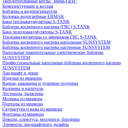
Твердотопливные котлы "Metal-FacH"
Комплектующие к котлам
Бойлеры и водонагреватели
Колонки водогрейные ERMAK
Баки теплоаккумуляторы S-TANK
Бойлеры косвенного нагрева (ГВС) S-TANK
Баки холодоаккумуляторы S-TANK
Теплоаккумуляторы со змеевиком ГВС S-TANK
Бойлеры косвенного нагрева напольные SUNSYSTEM
Бойлеры косвенного нагрева настенные SUNSYSTEM
Напольные накопительные электрические бойлеры
SUNSYSTEM
Профессиональные напольные бойлеры косвенного нагрева
SUNSYSTEM
Ландшафт и декор
Изделия из мрамора
Ванны, раковины и душевые поддоны
Колонны и капители
Лестницы, балясины
Мозаика из мрамора
Порталы из мрамора
Скульптура и вазы из мрамора
Фонтаны из мрамора
Цоколи, плинтуса, молдинги, бордюры
Элементы ландшафтного дизайна