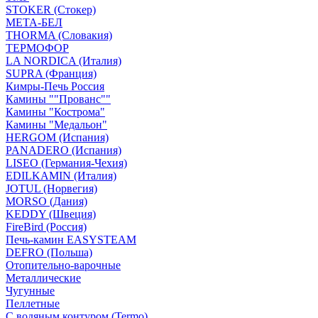
STOKER (Стокер)
МЕТА-БЕЛ
THORMA (Словакия)
ТЕРМОФОР
LA NORDICA (Италия)
SUPRA (Франция)
Кимры-Печь Россия
Камины ""Прованс""
Камины "Кострома"
Камины "Медальон"
HERGOM (Испания)
PANADERO (Испания)
LISEO (Германия-Чехия)
EDILKAMIN (Италия)
JOTUL (Норвегия)
MORSO (Дания)
KEDDY (Швеция)
FireBird (Россия)
Печь-камин EASYSTEAM
DEFRO (Польша)
Отопительно-варочные
Металлические
Чугунные
Пеллетные
С водяным контуром (Termo)