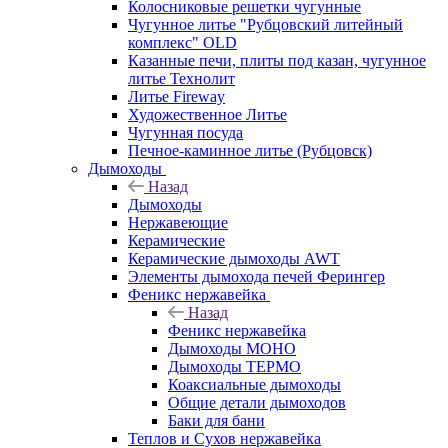
Колосниковые решетки чугунные
Чугунное литье "Рубцовский литейный
комплекс" OLD
Казанные печи, плиты под казан, чугунное
литье Технолит
Литье Fireway
Художественное Литье
Чугунная посуда
Печное-каминное литье (Рубцовск)
Дымоходы
Назад
Дымоходы
Нержавеющие
Керамические
Керамические дымоходы AWT
Элементы дымохода печей Ферингер
Феникс нержавейка
Назад
Феникс нержавейка
Дымоходы МОНО
Дымоходы ТЕРМО
Коаксиальные дымоходы
Общие детали дымоходов
Баки для бани
Теплов и Сухов нержавейка