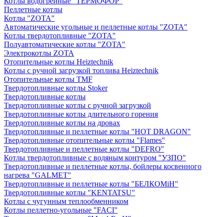
Котлы водогрейные "ТЕРМОФОР"
Пеллетные котлы
Котлы "ZOTA"
Автоматические угольные и пеллетные котлы "ZOTA"
Котлы твердотопливные "ZOTA"
Полуавтоматические котлы "ZOTA"
Электрокотлы ZOTA
Отопительные котлы Heiztechnik
Котлы с ручной загрузкой топлива Heiztechnik
Отопительные котлы TMF
Твердотопливные котлы Stoker
Твердотопливные котлы
Твердотопливные котлы с ручной загрузкой
Твердотопливные котлы длительного горения
Твердотопливные котлы на дровах
Твердотопливные и пеллетные котлы "HOT DRAGON"
Твердотопливные отопительные котлы "Flames"
Твердотопливные и пеллетные котлы "DEFRO"
Котлы твердотопливные с водяным контуром "УЗПО"
Твердотопливные и пеллетные котлы, бойлеры косвенного
нагрева "GALMET"
Твердотопливные и пеллетные котлы "БЕЛКОМiН"
Твердотопливные котлы "KENTATSU"
Котлы с чугунным теплообменником
Котлы пеллетно-угольные "FACI"