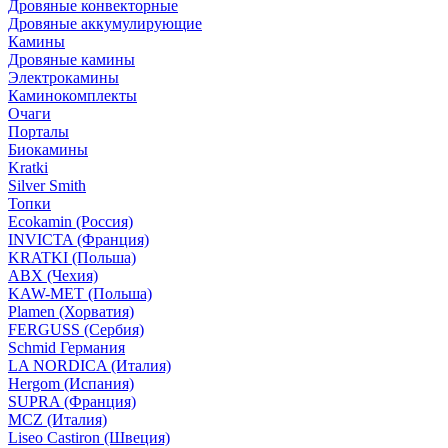
Дровяные конвекторные
Дровяные аккумулирующие
Камины
Дровяные камины
Электрокамины
Каминокомплекты
Очаги
Порталы
Биокамины
Kratki
Silver Smith
Топки
Ecokamin (Россия)
INVICTA (Франция)
KRATKI (Польша)
ABX (Чехия)
KAW-MET (Польша)
Plamen (Хорватия)
FERGUSS (Сербия)
Schmid Германия
LA NORDICA (Италия)
Hergom (Испания)
SUPRA (Франция)
MCZ (Италия)
Liseo Castiron (Швеция)