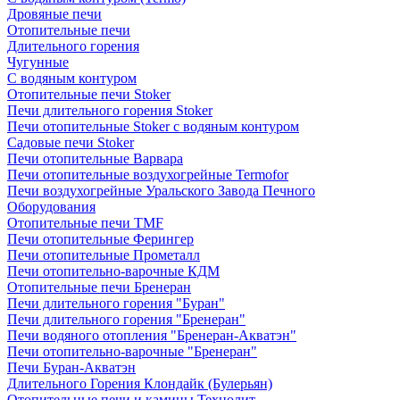
Дровяные печи
Отопительные печи
Длительного горения
Чугунные
C водяным контуром
Отопительные печи Stoker
Печи длительного горения Stoker
Печи отопительные Stoker с водяным контуром
Садовые печи Stoker
Печи отопительные Варвара
Печи отопительные воздухогрейные Termofor
Печи воздухогрейные Уральского Завода Печного
Оборудования
Отопительные печи TMF
Печи отопительные Ферингер
Печи отопительные Прометалл
Печи отопительно-варочные КДМ
Отопительные печи Бренеран
Печи длительного горения "Буран"
Печи длительного горения "Бренеран"
Печи водяного отопления "Бренеран-Акватэн"
Печи отопительно-варочные "Бренеран"
Печи Буран-Акватэн
Длительного Горения Клондайк (Булерьян)
Отопительные печи и камины Технолит