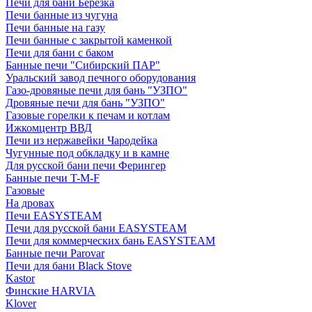
Печи для бани Березка
Печи банные из чугуна
Печи банные на газу
Печи банные с закрытой каменкой
Печи для бани с баком
Банные печи "Сибирский ПАР"
Уральский завод печного оборудования
Газо-дровяные печи для бань "УЗПО"
Дровяные печи для бань "УЗПО"
Газовые горелки к печам и котлам
Ижкомцентр ВВД
Печи из нержавейки Чародейка
Чугунные под обкладку и в камне
Для русской бани печи Ферингер
Банные печи T-M-F
Газовые
На дровах
Печи EASYSTEAM
Печи для русской бани EASYSTEAM
Печи для коммерческих бань EASYSTEAM
Банные печи Parovar
Печи для бани Black Stove
Kastor
Финские HARVIA
Klover