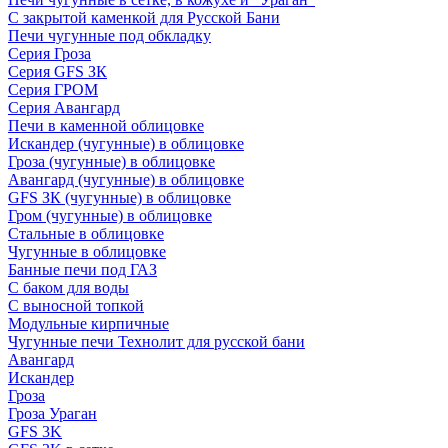
С закрытой каменкой для Русской Бани
Печи чугунные под обкладку
Серия Гроза
Серия GFS ЗК
Серия ГРОМ
Серия Авангард
Печи в каменной облицовке
Искандер (чугунные) в облицовке
Гроза (чугунные) в облицовке
Авангард (чугунные) в облицовке
GFS ЗК (чугунные) в облицовке
Гром (чугунные) в облицовке
Стальные в облицовке
Чугунные в облицовке
Банные печи под ГАЗ
С баком для воды
С выносной топкой
Модульные кирпичные
Чугунные печи Технолит для русской бани
Авангард
Искандер
Гроза
Гроза Ураган
GFS 3K