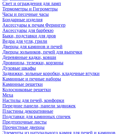
Свет и ограждения для ламп
Термометры и Гигрометры
Часы и песочные часы
Бондарные изделия
Аксессуары к печам Ферингер
Аксессуары для барбекю
Быки, подставки для дров
Ведра для угля, грили
Дверцы для каминов и печей
Дверцы зольников, печей для выпечки
Деревянные кадки, ковши
Дровницы, тележки, корзины
Духовые шкафы
Задвижки, зольные коробки, кладочные втулки
Каминные и печные наборы
Каминные решетки
Колосниковые решетки
Меха
Настилы для печей, конфорки
Передние панели, панели задвижек
Пластины декоративные
Подставки для каминных спичек
Предтопочные листы
Прочистные дверцы
Элементы из натурального камня для печей и каминов