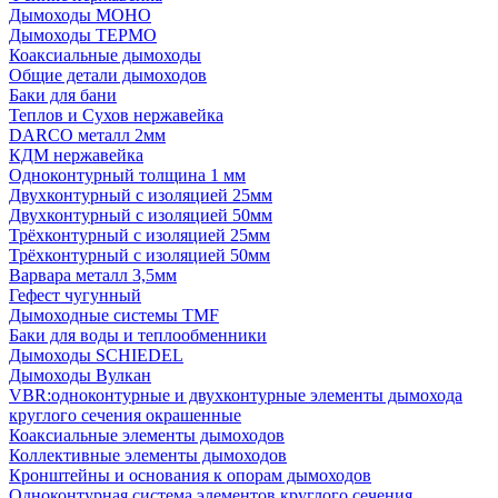
Дымоходы МОНО
Дымоходы ТЕРМО
Коаксиальные дымоходы
Общие детали дымоходов
Баки для бани
Теплов и Сухов нержавейка
DARCO металл 2мм
КДМ нержавейка
Одноконтурный толщина 1 мм
Двухконтурный с изоляцией 25мм
Двухконтурный с изоляцией 50мм
Трёхконтурный с изоляцией 25мм
Трёхконтурный с изоляцией 50мм
Варвара металл 3,5мм
Гефест чугунный
Дымоходные системы TMF
Баки для воды и теплообменники
Дымоходы SCHIEDEL
Дымоходы Вулкан
VBR:одноконтурные и двухконтурные элементы дымохода
круглого сечения окрашенные
Коаксиальные элементы дымоходов
Коллективные элементы дымоходов
Кронштейны и основания к опорам дымоходов
Одноконтурная система элементов круглого сечения