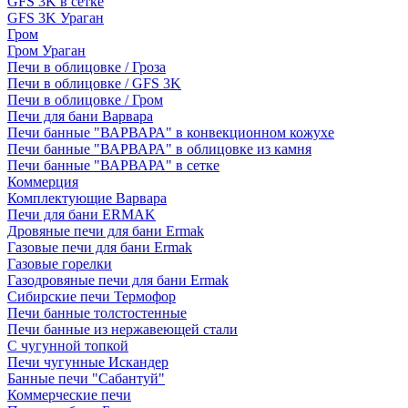
GFS 3K в сетке
GFS 3K Ураган
Гром
Гром Ураган
Печи в облицовке / Гроза
Печи в облицовке / GFS 3K
Печи в облицовке / Гром
Печи для бани Варвара
Печи банные "ВАРВАРА" в конвекционном кожухе
Печи банные "ВАРВАРА" в облицовке из камня
Печи банные "ВАРВАРА" в сетке
Коммерция
Комплектующие Варвара
Печи для бани ERMAK
Дровяные печи для бани Ermak
Газовые печи для бани Ermak
Газовые горелки
Газодровяные печи для бани Ermak
Сибирские печи Термофор
Печи банные толстостенные
Печи банные из нержавеющей стали
С чугунной топкой
Печи чугунные Искандер
Банные печи "Сабантуй"
Коммерческие печи