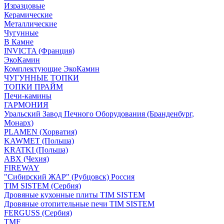
Изразцовые
Керамические
Металлические
Чугунные
В Камне
INVICTA (Франция)
ЭкоКамин
Комплектующие ЭкоКамин
ЧУГУННЫЕ ТОПКИ
ТОПКИ ПРАЙМ
Печи-камины
ГАРМОНИЯ
Уральский Завод Печного Оборудования (Бранденбург,
Монарх)
PLAMEN (Хорватия)
KAWMET (Польша)
KRATKI (Польша)
ABX (Чехия)
FIREWAY
"Сибирский ЖАР" (Рубцовск) Россия
TIM SISTEM (Сербия)
Дровяные кухонные плиты TIM SISTEM
Дровяные отопительные печи TIM SISTEM
FERGUSS (Сербия)
TMF