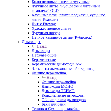
Колосниковые решетки чугунные
Чугунное литье "Рубцовский литейный
комплекс" OLD
Казанные печи, плиты под казан, чугунное
литье Технолит
Литье Fireway
Художественное Литье
Чугунная посуда
Печное-каминное литье (Рубцовск)
Дымоходы
Назад
Дымоходы
Нержавеющие
Керамические
Керамические дымоходы AWT
Элементы дымохода печей Ферингер
Феникс нержавейка
Назад
Феникс нержавейка
Дымоходы МОНО
Дымоходы ТЕРМО
Коаксиальные дымоходы
Общие детали дымоходов
Баки для бани
Теплов и Сухов нержавейка