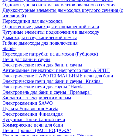
Одноконтурная система элементов овального сечения
Двухконтурные элементы дымоходов круглого сечения (с
изоляцией)
Переходники для дымоходов
Одностенные дымоходы из окрашенной стали
Чугунные элементы подключения к дымоходу
Дымоходы из вулканической пемзы
Гибкие дымоходы для подключения
Stabile
Переходные патрубки на дымоход (Рубцовск)
Печи для бани и сауны
Электрические печи для бани и сауны
Автономные генераторы перегретого пара АЭГПП
Электрические ПАРОТЕРМАЛЬНЫЕ печи для бани
Электрические печи для бани и сауны "Кristina"
Электрические печи для сауны "Harvia"
Электропечь для бани и сауны "Премьера"
Запчасти к электрическим печам
Электрокаменки SAWO
Пульты Управления Harvia
Электрокаменки Финляндия
Чугунные Топки банной печи
Коммерческие печи для бани
Печи "Тройка" (РАСПРОДАЖА)
Печи чугунные в сетке, в кожухе и "Ураган"