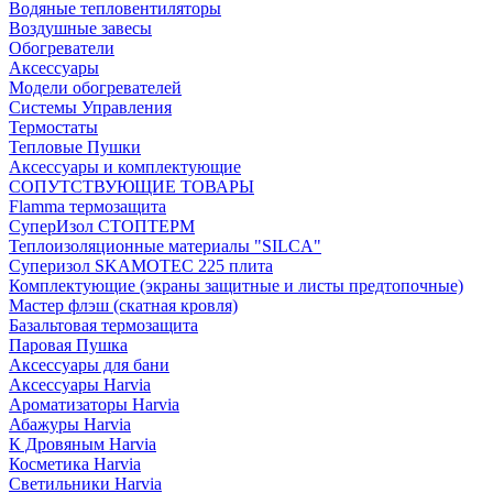
Водяные тепловентиляторы
Воздушные завесы
Обогреватели
Аксессуары
Модели обогревателей
Системы Управления
Термостаты
Тепловые Пушки
Аксессуары и комплектующие
СОПУТСТВУЮЩИЕ ТОВАРЫ
Flamma термозащита
СуперИзол СТОПТЕРМ
Теплоизоляционные материалы "SILCA"
Суперизол SKAMOTEC 225 плита
Комплектующие (экраны защитные и листы предтопочные)
Мастер флэш (скатная кровля)
Базальтовая термозащита
Паровая Пушка
Аксессуары для бани
Аксессуары Harvia
Ароматизаторы Harvia
Абажуры Harvia
К Дровяным Harvia
Косметика Harvia
Светильники Harvia