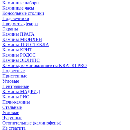
Каминные наборы
Каминные часы
Консольные столики
Подсвечники
Предметы Декора
Экраны
Камины ПРАГА
Камины МЮНХЕН
Камины ТРИ СТЕКЛА
Камины КРИТ
Камины РОДОС
Камины ЭКЛИПС
Камины, каминокомплекты KRATKI PRO
Подвесные
Пристенные
Угловые
Центральные
Камины МАДРИД
Камины РИО
Печи-камины
Стальные
Угловые
Чугунные
Отопительные (каминофены)
Из стеатита