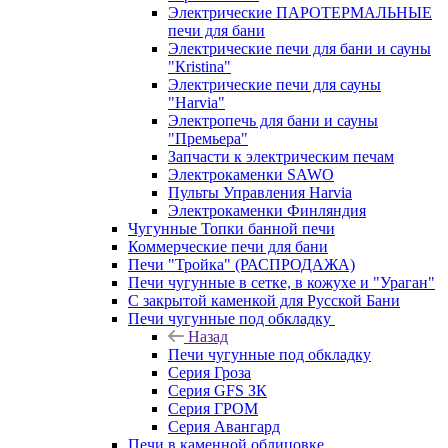
Электрические ПАРОТЕРМАЛЬНЫЕ
печи для бани
Электрические печи для бани и сауны
"Кristina"
Электрические печи для сауны
"Harvia"
Электропечь для бани и сауны
"Премьера"
Запчасти к электрическим печам
Электрокаменки SAWO
Пульты Управления Harvia
Электрокаменки Финляндия
Чугунные Топки банной печи
Коммерческие печи для бани
Печи "Тройка" (РАСПРОДАЖА)
Печи чугунные в сетке, в кожухе и "Ураган"
С закрытой каменкой для Русской Бани
Печи чугунные под обкладку
Назад
Печи чугунные под обкладку
Серия Гроза
Серия GFS ЗК
Серия ГРОМ
Серия Авангард
Печи в каменной облицовке