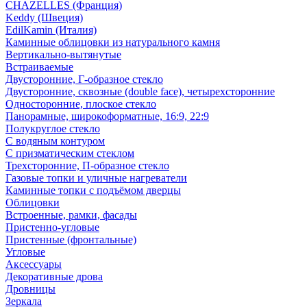
CHAZELLES (Франция)
Keddy (Швеция)
EdilKamin (Италия)
Каминные облицовки из натурального камня
Вертикально-вытянутые
Встраиваемые
Двусторонние, Г-образное стекло
Двусторонние, сквозные (double face), четырехсторонние
Односторонние, плоское стекло
Панорамные, широкоформатные, 16:9, 22:9
Полукруглое стекло
С водяным контуром
С призматическим стеклом
Трехсторонние, П-образное стекло
Газовые топки и уличные нагреватели
Каминные топки с подъёмом дверцы
Облицовки
Встроенные, рамки, фасады
Пристенно-угловые
Пристенные (фронтальные)
Угловые
Аксессуары
Декоративные дрова
Дровницы
Зеркала