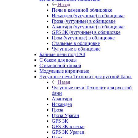
Назад
Печи в каменной облицовке
Искандер (чугунные) в облицовке
Гроза (чугунные) в облицовке
Авангард (чугунные) в облицовке
GFS ЗК (чугунные) в облицовке
Гром (чугунные) в облицовке
Стальные в облицовке
Чугунные в облицовке
Банные печи под ГАЗ
С баком для воды
С выносной топкой
Модульные кирпичные
Чугунные печи Технолит для русской бани
Назад
Чугунные печи Технолит для русской
бани
Авангард
Искандер
Гроза
Гроза Ураган
GFS 3K
GFS 3K в сетке
GFS 3K Ураган
Гром