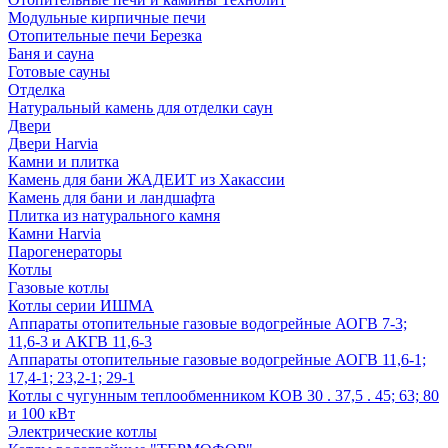
Модульные кирпичные печи
Отопительные печи Березка
Баня и сауна
Готовые сауны
Отделка
Натуральный камень для отделки саун
Двери
Двери Harvia
Камни и плитка
Камень для бани ЖАДЕИТ из Хакассии
Камень для бани и ландшафта
Плитка из натурального камня
Камни Harvia
Парогенераторы
Котлы
Газовые котлы
Котлы серии ИШМА
Аппараты отопительные газовые водогрейные АОГВ 7-3;
11,6-3 и АКГВ 11,6-3
Аппараты отопительные газовые водогрейные АОГВ 11,6-1;
17,4-1; 23,2-1; 29-1
Котлы с чугунным теплообменником КОВ 30 . 37,5 . 45; 63; 80
и 100 кВт
Электрические котлы