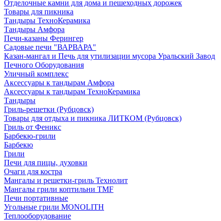
Отделочные камни для дома и пешеходных дорожек
Товары для пикника
Тандыры ТехноКерамика
Тандыры Амфора
Печи-казаны Ферингер
Садовые печи "ВАРВАРА"
Казан-мангал и Печь для утилизации мусора Уральский Завод
Печного Оборудования
Уличный комплекс
Аксессуары к тандырам Амфора
Аксессуары к тандырам ТехноКерамика
Тандыры
Гриль-решетки (Рубцовск)
Товары для отдыха и пикника ЛИТКОМ (Рубцовск)
Гриль от Феникс
Барбекю-грили
Барбекю
Грили
Печи для пицы, духовки
Очаги для костра
Мангалы и решетки-гриль Технолит
Мангалы грили коптильни TMF
Печи портативные
Угольные грили MONOLITH
Теплооборудование