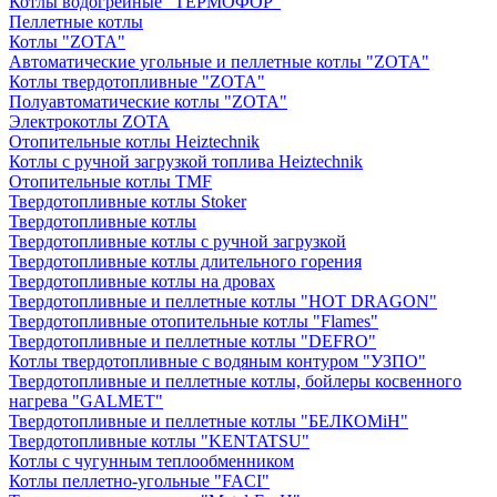
Котлы водогрейные "ТЕРМОФОР"
Пеллетные котлы
Котлы "ZOTA"
Автоматические угольные и пеллетные котлы "ZOTA"
Котлы твердотопливные "ZOTA"
Полуавтоматические котлы "ZOTA"
Электрокотлы ZOTA
Отопительные котлы Heiztechnik
Котлы с ручной загрузкой топлива Heiztechnik
Отопительные котлы TMF
Твердотопливные котлы Stoker
Твердотопливные котлы
Твердотопливные котлы с ручной загрузкой
Твердотопливные котлы длительного горения
Твердотопливные котлы на дровах
Твердотопливные и пеллетные котлы "HOT DRAGON"
Твердотопливные отопительные котлы "Flames"
Твердотопливные и пеллетные котлы "DEFRO"
Котлы твердотопливные с водяным контуром "УЗПО"
Твердотопливные и пеллетные котлы, бойлеры косвенного
нагрева "GALMET"
Твердотопливные и пеллетные котлы "БЕЛКОМiН"
Твердотопливные котлы "KENTATSU"
Котлы с чугунным теплообменником
Котлы пеллетно-угольные "FACI"