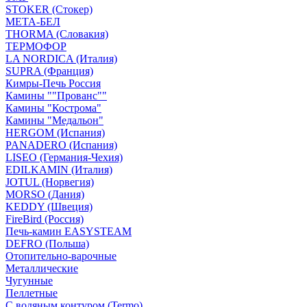
STOKER (Стокер)
МЕТА-БЕЛ
THORMA (Словакия)
ТЕРМОФОР
LA NORDICA (Италия)
SUPRA (Франция)
Кимры-Печь Россия
Камины ""Прованс""
Камины "Кострома"
Камины "Медальон"
HERGOM (Испания)
PANADERO (Испания)
LISEO (Германия-Чехия)
EDILKAMIN (Италия)
JOTUL (Норвегия)
MORSO (Дания)
KEDDY (Швеция)
FireBird (Россия)
Печь-камин EASYSTEAM
DEFRO (Польша)
Отопительно-варочные
Металлические
Чугунные
Пеллетные
С водяным контуром (Termo)