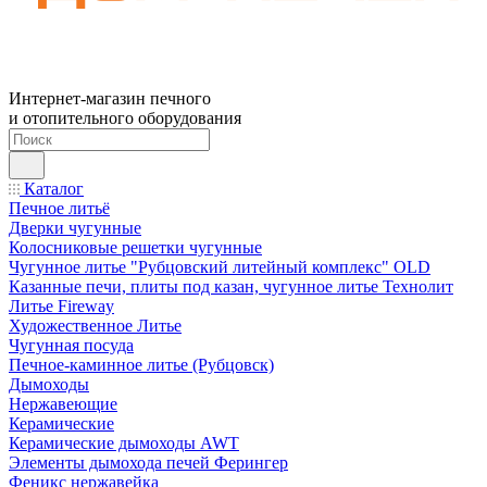
Интернет-магазин печного
и отопительного оборудования
Каталог
Печное литьё
Дверки чугунные
Колосниковые решетки чугунные
Чугунное литье "Рубцовский литейный комплекс" OLD
Казанные печи, плиты под казан, чугунное литье Технолит
Литье Fireway
Художественное Литье
Чугунная посуда
Печное-каминное литье (Рубцовск)
Дымоходы
Нержавеющие
Керамические
Керамические дымоходы AWT
Элементы дымохода печей Ферингер
Феникс нержавейка