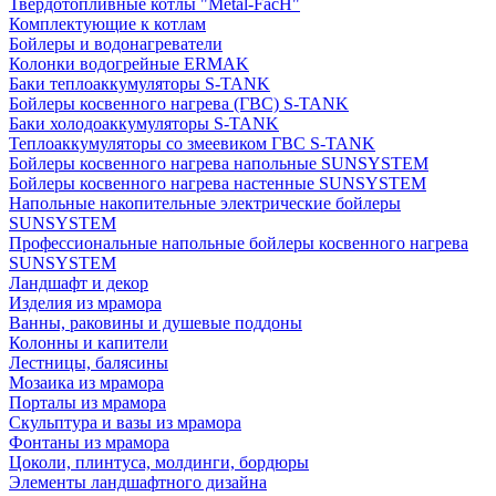
Твердотопливные котлы "Metal-FacH"
Комплектующие к котлам
Бойлеры и водонагреватели
Колонки водогрейные ERMAK
Баки теплоаккумуляторы S-TANK
Бойлеры косвенного нагрева (ГВС) S-TANK
Баки холодоаккумуляторы S-TANK
Теплоаккумуляторы со змеевиком ГВС S-TANK
Бойлеры косвенного нагрева напольные SUNSYSTEM
Бойлеры косвенного нагрева настенные SUNSYSTEM
Напольные накопительные электрические бойлеры
SUNSYSTEM
Профессиональные напольные бойлеры косвенного нагрева
SUNSYSTEM
Ландшафт и декор
Изделия из мрамора
Ванны, раковины и душевые поддоны
Колонны и капители
Лестницы, балясины
Мозаика из мрамора
Порталы из мрамора
Скульптура и вазы из мрамора
Фонтаны из мрамора
Цоколи, плинтуса, молдинги, бордюры
Элементы ландшафтного дизайна