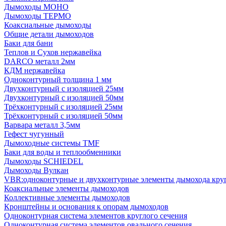
Дымоходы МОНО
Дымоходы ТЕРМО
Коаксиальные дымоходы
Общие детали дымоходов
Баки для бани
Теплов и Сухов нержавейка
DARCO металл 2мм
КДМ нержавейка
Одноконтурный толщина 1 мм
Двухконтурный с изоляцией 25мм
Двухконтурный с изоляцией 50мм
Трёхконтурный с изоляцией 25мм
Трёхконтурный с изоляцией 50мм
Варвара металл 3,5мм
Гефест чугунный
Дымоходные системы TMF
Баки для воды и теплообменники
Дымоходы SCHIEDEL
Дымоходы Вулкан
VBR:одноконтурные и двухконтурные элементы дымохода кру
Коаксиальные элементы дымоходов
Коллективные элементы дымоходов
Кронштейны и основания к опорам дымоходов
Одноконтурная система элементов круглого сечения
Одноконтурная система элементов овального сечения