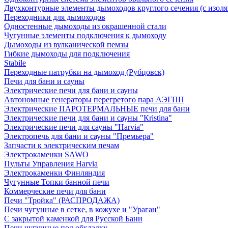
Двухконтурные элементы дымоходов круглого сечения (с изол
Переходники для дымоходов
Одностенные дымоходы из окрашенной стали
Чугунные элементы подключения к дымоходу
Дымоходы из вулканической пемзы
Гибкие дымоходы для подключения
Stabile
Переходные патрубки на дымоход (Рубцовск)
Печи для бани и сауны
Электрические печи для бани и сауны
Автономные генераторы перегретого пара АЭГПП
Электрические ПАРОТЕРМАЛЬНЫЕ печи для бани
Электрические печи для бани и сауны "Кristina"
Электрические печи для сауны "Harvia"
Электропечь для бани и сауны "Премьера"
Запчасти к электрическим печам
Электрокаменки SAWO
Пульты Управления Harvia
Электрокаменки Финляндия
Чугунные Топки банной печи
Коммерческие печи для бани
Печи "Тройка" (РАСПРОДАЖА)
Печи чугунные в сетке, в кожухе и "Ураган"
С закрытой каменкой для Русской Бани
Печи чугунные под обкладку