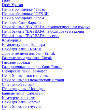
Гром
Гром Ураган
Печи в облицовке / Гроза
Печи в облицовке / GFS 3K
Печи в облицовке / Гром
Печи для бани Варвара
Печи банные "ВАРВАРА" в конвекционном кожухе
Печи банные "ВАРВАРА" в облицовке из камня
Печи банные "ВАРВАРА" в сетке
Коммерция
Комплектующие Варвара
Печи для бани ERMAK
Дровяные печи для бани Ermak
Газовые печи для бани Ermak
Газовые горелки
Газодровяные печи для бани Ermak
Сибирские печи Термофор
Печи банные толстостенные
Печи банные из нержавеющей стали
С чугунной топкой
Печи чугунные Искандер
Банные печи "Сабантуй"
Коммерческие печи
Печи для бани Березка
Печи банные из чугуна