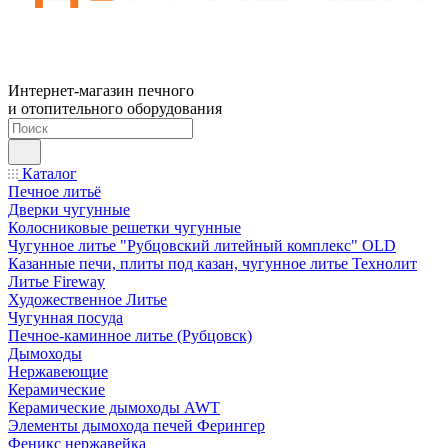
Интернет-магазин печного
и отопительного оборудования
Каталог
Печное литьё
Дверки чугунные
Колосниковые решетки чугунные
Чугунное литье "Рубцовский литейный комплекс" OLD
Казанные печи, плиты под казан, чугунное литье Технолит
Литье Fireway
Художественное Литье
Чугунная посуда
Печное-каминное литье (Рубцовск)
Дымоходы
Нержавеющие
Керамические
Керамические дымоходы AWT
Элементы дымохода печей Ферингер
Феникс нержавейка