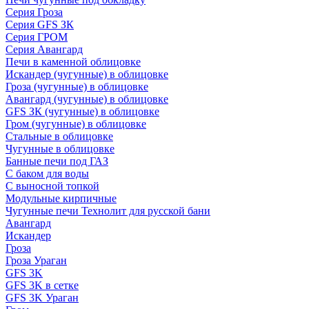
Серия Гроза
Серия GFS ЗК
Серия ГРОМ
Серия Авангард
Печи в каменной облицовке
Искандер (чугунные) в облицовке
Гроза (чугунные) в облицовке
Авангард (чугунные) в облицовке
GFS ЗК (чугунные) в облицовке
Гром (чугунные) в облицовке
Стальные в облицовке
Чугунные в облицовке
Банные печи под ГАЗ
С баком для воды
С выносной топкой
Модульные кирпичные
Чугунные печи Технолит для русской бани
Авангард
Искандер
Гроза
Гроза Ураган
GFS 3K
GFS 3K в сетке
GFS 3K Ураган