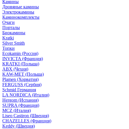
Камины
Дровяные камины
Электрокамины
Каминокомплекты
Очаги
Порталы
Биокамины
Kratki
Silver Smith
Топки
Ecokamin (Россия)
INVICTA (Франция)
KRATKI (Польша)
ABX (Чехия)
KAW-MET (Польша)
Plamen (Хорватия)
FERGUSS (Сербия)
Schmid Германия
LA NORDICA (Италия)
Hergom (Испания)
SUPRA (Франция)
MCZ (Италия)
Liseo Castiron (Швеция)
CHAZELLES (Франция)
Keddy (Швеция)