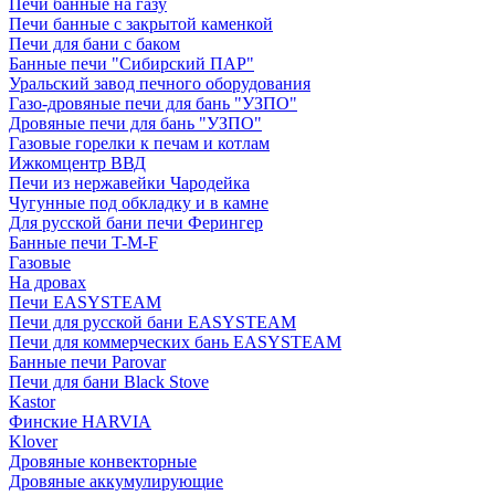
Печи банные на газу
Печи банные с закрытой каменкой
Печи для бани с баком
Банные печи "Сибирский ПАР"
Уральский завод печного оборудования
Газо-дровяные печи для бань "УЗПО"
Дровяные печи для бань "УЗПО"
Газовые горелки к печам и котлам
Ижкомцентр ВВД
Печи из нержавейки Чародейка
Чугунные под обкладку и в камне
Для русской бани печи Ферингер
Банные печи T-M-F
Газовые
На дровах
Печи EASYSTEAM
Печи для русской бани EASYSTEAM
Печи для коммерческих бань EASYSTEAM
Банные печи Parovar
Печи для бани Black Stove
Kastor
Финские HARVIA
Klover
Дровяные конвекторные
Дровяные аккумулирующие