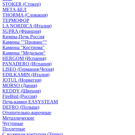
STOKER (Стокер)
МЕТА-БЕЛ
THORMA (Словакия)
ТЕРМОФОР
LA NORDICA (Италия)
SUPRA (Франция)
Кимры-Печь Россия
Камины ""Прованс""
Камины "Кострома"
Камины "Медальон"
HERGOM (Испания)
PANADERO (Испания)
LISEO (Германия-Чехия)
EDILKAMIN (Италия)
JOTUL (Норвегия)
MORSO (Дания)
KEDDY (Швеция)
FireBird (Россия)
Печь-камин EASYSTEAM
DEFRO (Польша)
Отопительно-варочные
Металлические
Чугунные
Пеллетные
С водяным контуром (Termo)