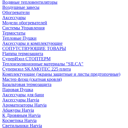
Водяные тепловентиляторы
Воздушные завесы
Обогреватели
Аксессуары
Модели обогревателей
Системы Управления
Термостаты
Тепловые Пушки
Аксессуары и комплектующие
СОПУТСТВУЮЩИЕ ТОВАРЫ
Flamma термозащита
СуперИзол СТОПТЕРМ
Теплоизоляционные материалы "SILCA"
Суперизол SKAMOTEC 225 плита
Комплектующие (экраны защитные и листы предтопочные)
Мастер флэш (скатная кровля)
Базальтовая термозащита
Паровая Пушка
Аксессуары для бани
Аксессуары Harvia
Ароматизаторы Harvia
Абажуры Harvia
К Дровяным Harvia
Косметика Harvia
Светильники Harvia