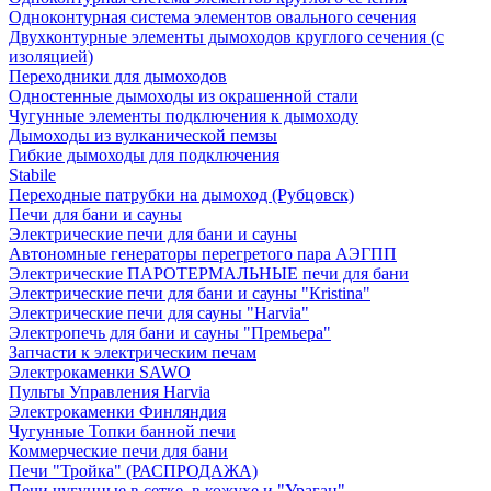
Одноконтурная система элементов овального сечения
Двухконтурные элементы дымоходов круглого сечения (с
изоляцией)
Переходники для дымоходов
Одностенные дымоходы из окрашенной стали
Чугунные элементы подключения к дымоходу
Дымоходы из вулканической пемзы
Гибкие дымоходы для подключения
Stabile
Переходные патрубки на дымоход (Рубцовск)
Печи для бани и сауны
Электрические печи для бани и сауны
Автономные генераторы перегретого пара АЭГПП
Электрические ПАРОТЕРМАЛЬНЫЕ печи для бани
Электрические печи для бани и сауны "Кristina"
Электрические печи для сауны "Harvia"
Электропечь для бани и сауны "Премьера"
Запчасти к электрическим печам
Электрокаменки SAWO
Пульты Управления Harvia
Электрокаменки Финляндия
Чугунные Топки банной печи
Коммерческие печи для бани
Печи "Тройка" (РАСПРОДАЖА)
Печи чугунные в сетке, в кожухе и "Ураган"