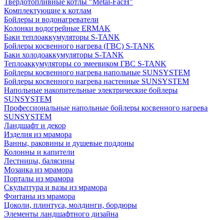
Твердотопливные котлы "Metal-FacH"
Комплектующие к котлам
Бойлеры и водонагреватели
Колонки водогрейные ERMAK
Баки теплоаккумуляторы S-TANK
Бойлеры косвенного нагрева (ГВС) S-TANK
Баки холодоаккумуляторы S-TANK
Теплоаккумуляторы со змеевиком ГВС S-TANK
Бойлеры косвенного нагрева напольные SUNSYSTEM
Бойлеры косвенного нагрева настенные SUNSYSTEM
Напольные накопительные электрические бойлеры
SUNSYSTEM
Профессиональные напольные бойлеры косвенного нагрева
SUNSYSTEM
Ландшафт и декор
Изделия из мрамора
Ванны, раковины и душевые поддоны
Колонны и капители
Лестницы, балясины
Мозаика из мрамора
Порталы из мрамора
Скульптура и вазы из мрамора
Фонтаны из мрамора
Цоколи, плинтуса, молдинги, бордюры
Элементы ландшафтного дизайна