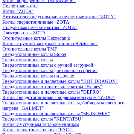
Котлы водогрейные "ТЕРМОФОР"
Пеллетные котлы
Котлы "ZOTA"
Автоматические угольные и пеллетные котлы "ZOTA"
Котлы твердотопливные "ZOTA"
Полуавтоматические котлы "ZOTA"
Электрокотлы ZOTA
Отопительные котлы Heiztechnik
Котлы с ручной загрузкой топлива Heiztechnik
Отопительные котлы TMF
Твердотопливные котлы Stoker
Твердотопливные котлы
Твердотопливные котлы с ручной загрузкой
Твердотопливные котлы длительного горения
Твердотопливные котлы на дровах
Твердотопливные и пеллетные котлы "HOT DRAGON"
Твердотопливные отопительные котлы "Flames"
Твердотопливные и пеллетные котлы "DEFRO"
Котлы твердотопливные с водяным контуром "УЗПО"
Твердотопливные и пеллетные котлы, бойлеры косвенного
нагрева "GALMET"
Твердотопливные и пеллетные котлы "БЕЛКОМiН"
Твердотопливные котлы "KENTATSU"
Котлы с чугунным теплообменником
Котлы пеллетно-угольные "FACI"