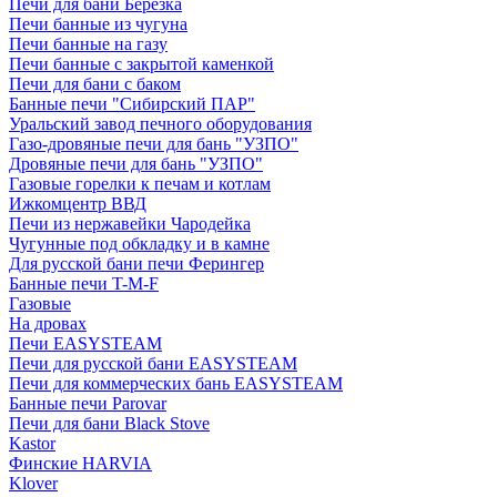
Печи для бани Березка
Печи банные из чугуна
Печи банные на газу
Печи банные с закрытой каменкой
Печи для бани с баком
Банные печи "Сибирский ПАР"
Уральский завод печного оборудования
Газо-дровяные печи для бань "УЗПО"
Дровяные печи для бань "УЗПО"
Газовые горелки к печам и котлам
Ижкомцентр ВВД
Печи из нержавейки Чародейка
Чугунные под обкладку и в камне
Для русской бани печи Ферингер
Банные печи T-M-F
Газовые
На дровах
Печи EASYSTEAM
Печи для русской бани EASYSTEAM
Печи для коммерческих бань EASYSTEAM
Банные печи Parovar
Печи для бани Black Stove
Kastor
Финские HARVIA
Klover