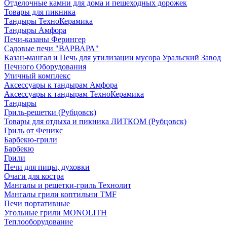
Отделочные камни для дома и пешеходных дорожек
Товары для пикника
Тандыры ТехноКерамика
Тандыры Амфора
Печи-казаны Ферингер
Садовые печи "ВАРВАРА"
Казан-мангал и Печь для утилизации мусора Уральский Завод
Печного Оборудования
Уличный комплекс
Аксессуары к тандырам Амфора
Аксессуары к тандырам ТехноКерамика
Тандыры
Гриль-решетки (Рубцовск)
Товары для отдыха и пикника ЛИТКОМ (Рубцовск)
Гриль от Феникс
Барбекю-грили
Барбекю
Грили
Печи для пицы, духовки
Очаги для костра
Мангалы и решетки-гриль Технолит
Мангалы грили коптильни TMF
Печи портативные
Угольные грили MONOLITH
Теплооборудование