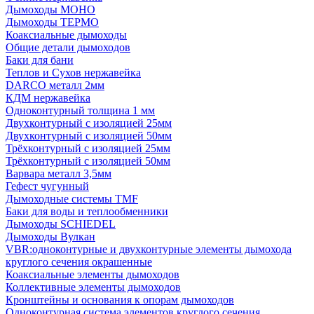
Дымоходы МОНО
Дымоходы ТЕРМО
Коаксиальные дымоходы
Общие детали дымоходов
Баки для бани
Теплов и Сухов нержавейка
DARCO металл 2мм
КДМ нержавейка
Одноконтурный толщина 1 мм
Двухконтурный с изоляцией 25мм
Двухконтурный с изоляцией 50мм
Трёхконтурный с изоляцией 25мм
Трёхконтурный с изоляцией 50мм
Варвара металл 3,5мм
Гефест чугунный
Дымоходные системы TMF
Баки для воды и теплообменники
Дымоходы SCHIEDEL
Дымоходы Вулкан
VBR:одноконтурные и двухконтурные элементы дымохода
круглого сечения окрашенные
Коаксиальные элементы дымоходов
Коллективные элементы дымоходов
Кронштейны и основания к опорам дымоходов
Одноконтурная система элементов круглого сечения