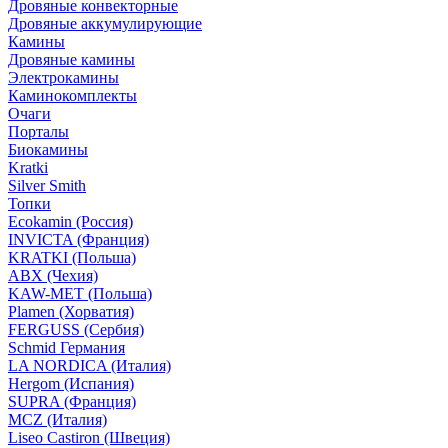
Дровяные конвекторные
Дровяные аккумулирующие
Камины
Дровяные камины
Электрокамины
Каминокомплекты
Очаги
Порталы
Биокамины
Kratki
Silver Smith
Топки
Ecokamin (Россия)
INVICTA (Франция)
KRATKI (Польша)
ABX (Чехия)
KAW-MET (Польша)
Plamen (Хорватия)
FERGUSS (Сербия)
Schmid Германия
LA NORDICA (Италия)
Hergom (Испания)
SUPRA (Франция)
MCZ (Италия)
Liseo Castiron (Швеция)