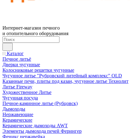
Интернет-магазин печного
и отопительного оборудования
Каталог
Печное литьё
Дверки чугунные
Колосниковые решетки чугунные
Чугунное литье "Рубцовский литейный комплекс" OLD
Казанные печи, плиты под казан, чугунное литье Технолит
Литье Fireway
Художественное Литье
Чугунная посуда
Печное-каминное литье (Рубцовск)
Дымоходы
Нержавеющие
Керамические
Керамические дымоходы AWT
Элементы дымохода печей Ферингер
Феникс нержавейка