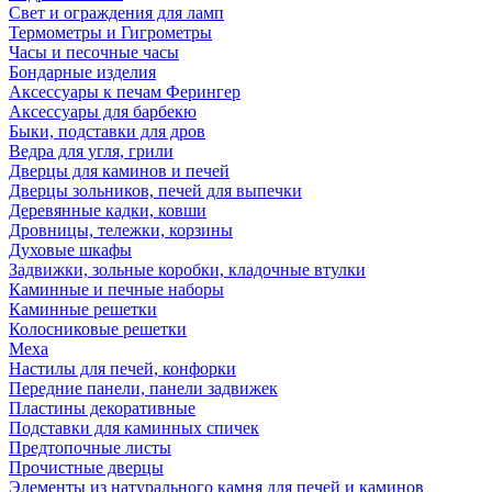
Свет и ограждения для ламп
Термометры и Гигрометры
Часы и песочные часы
Бондарные изделия
Аксессуары к печам Ферингер
Аксессуары для барбекю
Быки, подставки для дров
Ведра для угля, грили
Дверцы для каминов и печей
Дверцы зольников, печей для выпечки
Деревянные кадки, ковши
Дровницы, тележки, корзины
Духовые шкафы
Задвижки, зольные коробки, кладочные втулки
Каминные и печные наборы
Каминные решетки
Колосниковые решетки
Меха
Настилы для печей, конфорки
Передние панели, панели задвижек
Пластины декоративные
Подставки для каминных спичек
Предтопочные листы
Прочистные дверцы
Элементы из натурального камня для печей и каминов