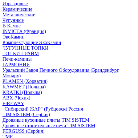
Изразцовые
Керамические
Металлические
Чугунные
В Камне
INVICTA (Франция)
ЭкоКамин
Комплектующие ЭкоКамин
ЧУГУННЫЕ ТОПКИ
ТОПКИ ПРАЙМ
Печи-камины
ГАРМОНИЯ
Уральский Завод Печного Оборудования (Бранденбург,
Монарх)
PLAMEN (Хорватия)
KAWMET (Польша)
KRATKI (Польша)
ABX (Чехия)
FIREWAY
"Сибирский ЖАР" (Рубцовск) Россия
TIM SISTEM (Сербия)
Дровяные кухонные плиты TIM SISTEM
Дровяные отопительные печи TIM SISTEM
FERGUSS (Сербия)
TMF