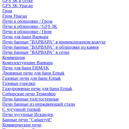
GFS 3K в сетке
GFS 3K Ураган
Гром
Гром Ураган
Печи в облицовке / Гроза
Печи в облицовке / GFS 3K
Печи в облицовке / Гром
Печи для бани Варвара
Печи банные "ВАРВАРА" в конвекционном кожухе
Печи банные "ВАРВАРА" в облицовке из камня
Печи банные "ВАРВАРА" в сетке
Коммерция
Комплектующие Варвара
Печи для бани ERMAK
Дровяные печи для бани Ermak
Газовые печи для бани Ermak
Газовые горелки
Газодровяные печи для бани Ermak
Сибирские печи Термофор
Печи банные толстостенные
Печи банные из нержавеющей стали
С чугунной топкой
Печи чугунные Искандер
Банные печи "Сабантуй"
Коммерческие печи