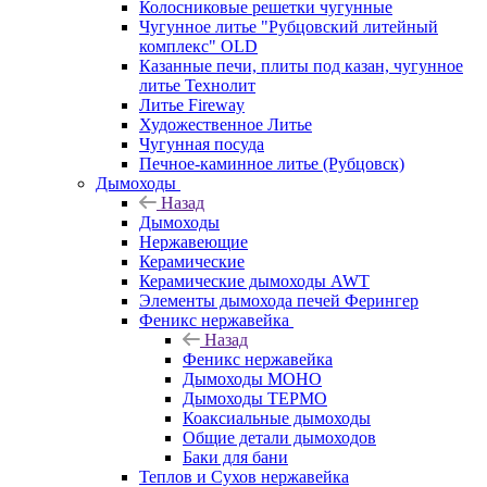
Колосниковые решетки чугунные
Чугунное литье "Рубцовский литейный
комплекс" OLD
Казанные печи, плиты под казан, чугунное
литье Технолит
Литье Fireway
Художественное Литье
Чугунная посуда
Печное-каминное литье (Рубцовск)
Дымоходы
Назад
Дымоходы
Нержавеющие
Керамические
Керамические дымоходы AWT
Элементы дымохода печей Ферингер
Феникс нержавейка
Назад
Феникс нержавейка
Дымоходы МОНО
Дымоходы ТЕРМО
Коаксиальные дымоходы
Общие детали дымоходов
Баки для бани
Теплов и Сухов нержавейка