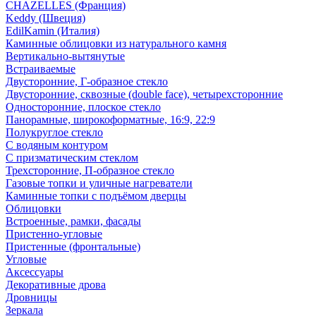
CHAZELLES (Франция)
Keddy (Швеция)
EdilKamin (Италия)
Каминные облицовки из натурального камня
Вертикально-вытянутые
Встраиваемые
Двусторонние, Г-образное стекло
Двусторонние, сквозные (double face), четырехсторонние
Односторонние, плоское стекло
Панорамные, широкоформатные, 16:9, 22:9
Полукруглое стекло
С водяным контуром
С призматическим стеклом
Трехсторонние, П-образное стекло
Газовые топки и уличные нагреватели
Каминные топки с подъёмом дверцы
Облицовки
Встроенные, рамки, фасады
Пристенно-угловые
Пристенные (фронтальные)
Угловые
Аксессуары
Декоративные дрова
Дровницы
Зеркала