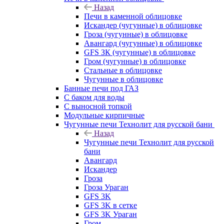
Назад
Печи в каменной облицовке
Искандер (чугунные) в облицовке
Гроза (чугунные) в облицовке
Авангард (чугунные) в облицовке
GFS ЗК (чугунные) в облицовке
Гром (чугунные) в облицовке
Стальные в облицовке
Чугунные в облицовке
Банные печи под ГАЗ
С баком для воды
С выносной топкой
Модульные кирпичные
Чугунные печи Технолит для русской бани
Назад
Чугунные печи Технолит для русской
бани
Авангард
Искандер
Гроза
Гроза Ураган
GFS 3K
GFS 3K в сетке
GFS 3K Ураган
Гром