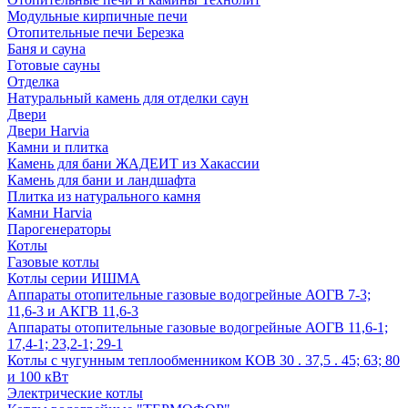
Модульные кирпичные печи
Отопительные печи Березка
Баня и сауна
Готовые сауны
Отделка
Натуральный камень для отделки саун
Двери
Двери Harvia
Камни и плитка
Камень для бани ЖАДЕИТ из Хакассии
Камень для бани и ландшафта
Плитка из натурального камня
Камни Harvia
Парогенераторы
Котлы
Газовые котлы
Котлы серии ИШМА
Аппараты отопительные газовые водогрейные АОГВ 7-3;
11,6-3 и АКГВ 11,6-3
Аппараты отопительные газовые водогрейные АОГВ 11,6-1;
17,4-1; 23,2-1; 29-1
Котлы с чугунным теплообменником КОВ 30 . 37,5 . 45; 63; 80
и 100 кВт
Электрические котлы