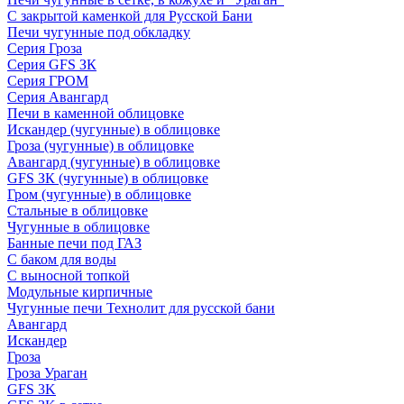
С закрытой каменкой для Русской Бани
Печи чугунные под обкладку
Серия Гроза
Серия GFS ЗК
Серия ГРОМ
Серия Авангард
Печи в каменной облицовке
Искандер (чугунные) в облицовке
Гроза (чугунные) в облицовке
Авангард (чугунные) в облицовке
GFS ЗК (чугунные) в облицовке
Гром (чугунные) в облицовке
Стальные в облицовке
Чугунные в облицовке
Банные печи под ГАЗ
С баком для воды
С выносной топкой
Модульные кирпичные
Чугунные печи Технолит для русской бани
Авангард
Искандер
Гроза
Гроза Ураган
GFS 3K