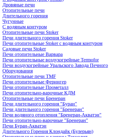
Дровяные печи
Отопительные печи
Длительного горения
Чугунные
C водяным контуром
Отопительные печи Stoker
Печи длительного горения Stoker
Печи отопительные Stoker с водяным контуром
Садовые печи Stoker
Печи отопительные Варвара
Печи отопительные воздухогрейные Termofor
Печи воздухогрейные Уральского Завода Печного
Оборудования
Отопительные печи TMF
Печи отопительные Ферингер
Печи отопительные Прометалл
Печи отопительно-варочные КДМ
Отопительные печи Бренеран
Печи длительного горения "Буран"
Печи длительного горения "Бренеран"
Печи водяного отопления "Бренеран-Акватэн"
Печи отопительно-варочные "Бренеран"
Печи Буран-Акватэн
Длительного Горения Клондайк (Булерьян)
Отопительные печи и камины Технолит