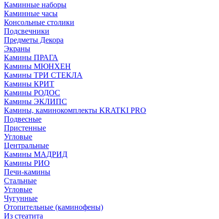
Каминные наборы
Каминные часы
Консольные столики
Подсвечники
Предметы Декора
Экраны
Камины ПРАГА
Камины МЮНХЕН
Камины ТРИ СТЕКЛА
Камины КРИТ
Камины РОДОС
Камины ЭКЛИПС
Камины, каминокомплекты KRATKI PRO
Подвесные
Пристенные
Угловые
Центральные
Камины МАДРИД
Камины РИО
Печи-камины
Стальные
Угловые
Чугунные
Отопительные (каминофены)
Из стеатита