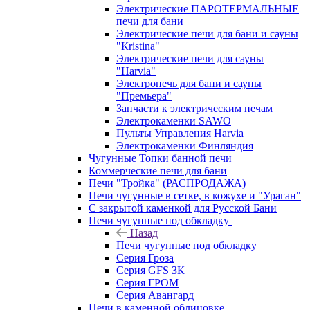
Электрические ПАРОТЕРМАЛЬНЫЕ
печи для бани
Электрические печи для бани и сауны
"Кristina"
Электрические печи для сауны
"Harvia"
Электропечь для бани и сауны
"Премьера"
Запчасти к электрическим печам
Электрокаменки SAWO
Пульты Управления Harvia
Электрокаменки Финляндия
Чугунные Топки банной печи
Коммерческие печи для бани
Печи "Тройка" (РАСПРОДАЖА)
Печи чугунные в сетке, в кожухе и "Ураган"
С закрытой каменкой для Русской Бани
Печи чугунные под обкладку
Назад
Печи чугунные под обкладку
Серия Гроза
Серия GFS ЗК
Серия ГРОМ
Серия Авангард
Печи в каменной облицовке