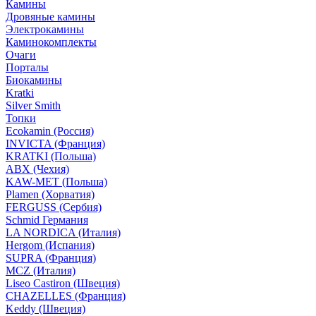
Камины
Дровяные камины
Электрокамины
Каминокомплекты
Очаги
Порталы
Биокамины
Kratki
Silver Smith
Топки
Ecokamin (Россия)
INVICTA (Франция)
KRATKI (Польша)
ABX (Чехия)
KAW-MET (Польша)
Plamen (Хорватия)
FERGUSS (Сербия)
Schmid Германия
LA NORDICA (Италия)
Hergom (Испания)
SUPRA (Франция)
MCZ (Италия)
Liseo Castiron (Швеция)
CHAZELLES (Франция)
Keddy (Швеция)