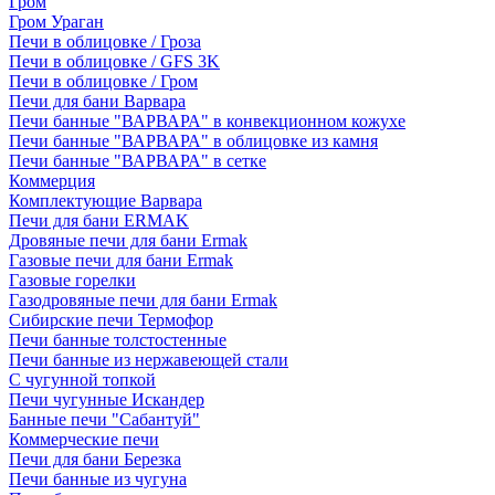
Гром
Гром Ураган
Печи в облицовке / Гроза
Печи в облицовке / GFS 3K
Печи в облицовке / Гром
Печи для бани Варвара
Печи банные "ВАРВАРА" в конвекционном кожухе
Печи банные "ВАРВАРА" в облицовке из камня
Печи банные "ВАРВАРА" в сетке
Коммерция
Комплектующие Варвара
Печи для бани ERMAK
Дровяные печи для бани Ermak
Газовые печи для бани Ermak
Газовые горелки
Газодровяные печи для бани Ermak
Сибирские печи Термофор
Печи банные толстостенные
Печи банные из нержавеющей стали
С чугунной топкой
Печи чугунные Искандер
Банные печи "Сабантуй"
Коммерческие печи
Печи для бани Березка
Печи банные из чугуна