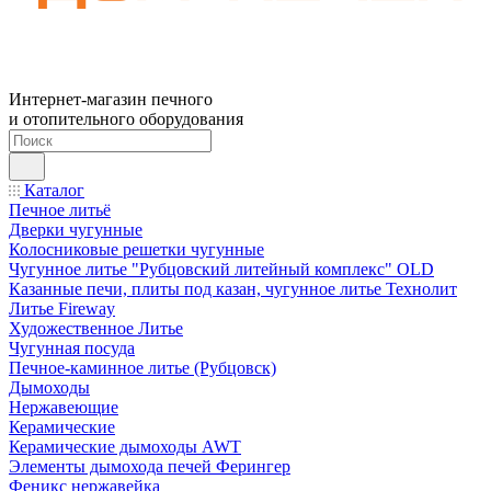
Интернет-магазин печного
и отопительного оборудования
Каталог
Печное литьё
Дверки чугунные
Колосниковые решетки чугунные
Чугунное литье "Рубцовский литейный комплекс" OLD
Казанные печи, плиты под казан, чугунное литье Технолит
Литье Fireway
Художественное Литье
Чугунная посуда
Печное-каминное литье (Рубцовск)
Дымоходы
Нержавеющие
Керамические
Керамические дымоходы AWT
Элементы дымохода печей Ферингер
Феникс нержавейка