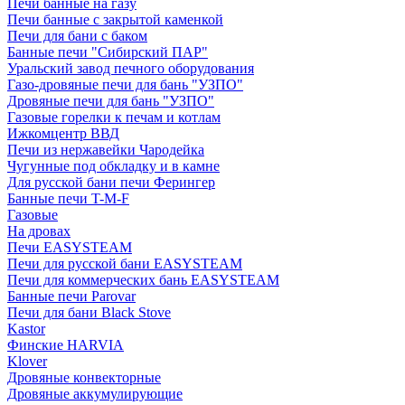
Печи банные на газу
Печи банные с закрытой каменкой
Печи для бани с баком
Банные печи "Сибирский ПАР"
Уральский завод печного оборудования
Газо-дровяные печи для бань "УЗПО"
Дровяные печи для бань "УЗПО"
Газовые горелки к печам и котлам
Ижкомцентр ВВД
Печи из нержавейки Чародейка
Чугунные под обкладку и в камне
Для русской бани печи Ферингер
Банные печи T-M-F
Газовые
На дровах
Печи EASYSTEAM
Печи для русской бани EASYSTEAM
Печи для коммерческих бань EASYSTEAM
Банные печи Parovar
Печи для бани Black Stove
Kastor
Финские HARVIA
Klover
Дровяные конвекторные
Дровяные аккумулирующие