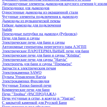
Двухконтурные элементы дымоходов круглого сечения (с изол
Переходники для дымоходов
Одностенные дымоходы из окрашенной стали
Чугунные элементы подключения к дымоходу
Дымоходы из вулканической пемзы
Гибкие дымоходы для подключения
Stabile
Переходные патрубки на дымоход (Рубцовск)
Печи для бани и сауны
Электрические печи для бани и сауны
Автономные генераторы перегретого пара АЭГПП
Электрические ПАРОТЕРМАЛЬНЫЕ печи для бани
Электрические печи для бани и сауны "Кristina"
Электрические печи для сауны "Harvia"
Электропечь для бани и сауны "Премьера"
Запчасти к электрическим печам
Электрокаменки SAWO
Пульты Управления Harvia
Электрокаменки Финляндия
Чугунные Топки банной печи
Коммерческие печи для бани
Печи "Тройка" (РАСПРОДАЖА)
Печи чугунные в сетке, в кожухе и "Ураган"
С закрытой каменкой для Русской Бани
Печи чугунные под обкладку