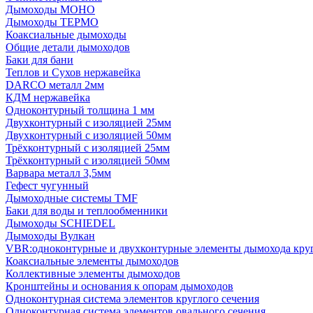
Дымоходы МОНО
Дымоходы ТЕРМО
Коаксиальные дымоходы
Общие детали дымоходов
Баки для бани
Теплов и Сухов нержавейка
DARCO металл 2мм
КДМ нержавейка
Одноконтурный толщина 1 мм
Двухконтурный с изоляцией 25мм
Двухконтурный с изоляцией 50мм
Трёхконтурный с изоляцией 25мм
Трёхконтурный с изоляцией 50мм
Варвара металл 3,5мм
Гефест чугунный
Дымоходные системы TMF
Баки для воды и теплообменники
Дымоходы SCHIEDEL
Дымоходы Вулкан
VBR:одноконтурные и двухконтурные элементы дымохода кру
Коаксиальные элементы дымоходов
Коллективные элементы дымоходов
Кронштейны и основания к опорам дымоходов
Одноконтурная система элементов круглого сечения
Одноконтурная система элементов овального сечения