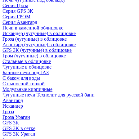
Серия Гроза
Серия GFS ЗК
Серия ГРОМ
Серия Авангард
Печи в каменной облицовке
Искандер (чугунные) в облицовке
Гроза (чугунные) в облицовке
Авангард (чугунные) в облицовке
GFS ЗК (чугунные) в облицовке
Гром (чугунные) в облицовке
Стальные в облицовке
Чугунные в облицовке
Банные печи под ГАЗ
С баком для воды
С выносной топкой
Модульные кирпичные
Чугунные печи Технолит для русской бани
Авангард
Искандер
Гроза
Гроза Ураган
GFS 3K
GFS 3K в сетке
GFS 3K Ураган