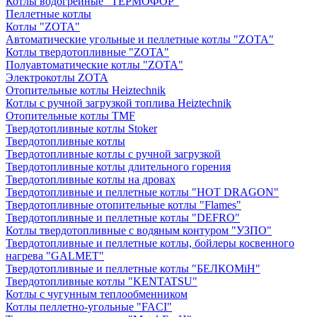
Котлы водогрейные "ТЕРМОФОР"
Пеллетные котлы
Котлы "ZOTA"
Автоматические угольные и пеллетные котлы "ZOTA"
Котлы твердотопливные "ZOTA"
Полуавтоматические котлы "ZOTA"
Электрокотлы ZOTA
Отопительные котлы Heiztechnik
Котлы с ручной загрузкой топлива Heiztechnik
Отопительные котлы TMF
Твердотопливные котлы Stoker
Твердотопливные котлы
Твердотопливные котлы с ручной загрузкой
Твердотопливные котлы длительного горения
Твердотопливные котлы на дровах
Твердотопливные и пеллетные котлы "HOT DRAGON"
Твердотопливные отопительные котлы "Flames"
Твердотопливные и пеллетные котлы "DEFRO"
Котлы твердотопливные с водяным контуром "УЗПО"
Твердотопливные и пеллетные котлы, бойлеры косвенного
нагрева "GALMET"
Твердотопливные и пеллетные котлы "БЕЛКОМiН"
Твердотопливные котлы "KENTATSU"
Котлы с чугунным теплообменником
Котлы пеллетно-угольные "FACI"