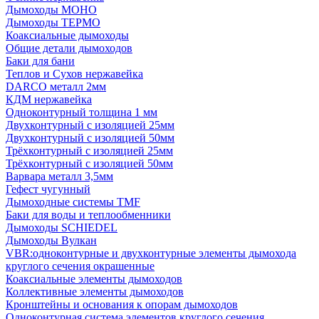
Дымоходы МОНО
Дымоходы ТЕРМО
Коаксиальные дымоходы
Общие детали дымоходов
Баки для бани
Теплов и Сухов нержавейка
DARCO металл 2мм
КДМ нержавейка
Одноконтурный толщина 1 мм
Двухконтурный с изоляцией 25мм
Двухконтурный с изоляцией 50мм
Трёхконтурный с изоляцией 25мм
Трёхконтурный с изоляцией 50мм
Варвара металл 3,5мм
Гефест чугунный
Дымоходные системы TMF
Баки для воды и теплообменники
Дымоходы SCHIEDEL
Дымоходы Вулкан
VBR:одноконтурные и двухконтурные элементы дымохода
круглого сечения окрашенные
Коаксиальные элементы дымоходов
Коллективные элементы дымоходов
Кронштейны и основания к опорам дымоходов
Одноконтурная система элементов круглого сечения