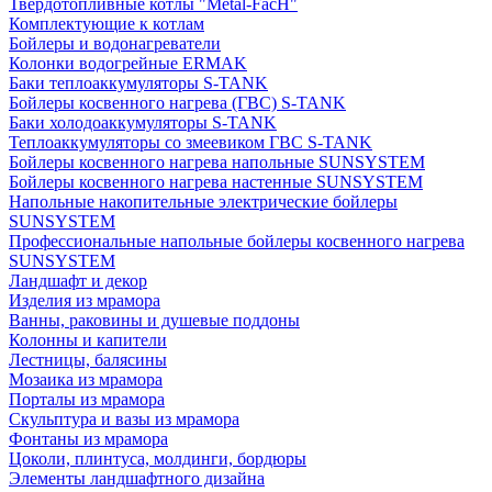
Твердотопливные котлы "Metal-FacH"
Комплектующие к котлам
Бойлеры и водонагреватели
Колонки водогрейные ERMAK
Баки теплоаккумуляторы S-TANK
Бойлеры косвенного нагрева (ГВС) S-TANK
Баки холодоаккумуляторы S-TANK
Теплоаккумуляторы со змеевиком ГВС S-TANK
Бойлеры косвенного нагрева напольные SUNSYSTEM
Бойлеры косвенного нагрева настенные SUNSYSTEM
Напольные накопительные электрические бойлеры
SUNSYSTEM
Профессиональные напольные бойлеры косвенного нагрева
SUNSYSTEM
Ландшафт и декор
Изделия из мрамора
Ванны, раковины и душевые поддоны
Колонны и капители
Лестницы, балясины
Мозаика из мрамора
Порталы из мрамора
Скульптура и вазы из мрамора
Фонтаны из мрамора
Цоколи, плинтуса, молдинги, бордюры
Элементы ландшафтного дизайна