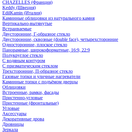
CHAZELLES (Франция)
Keddy (Швеция)
EdilKamin (Италия)
Каминные облицовки из натурального камня
Вертикально-вытянутые
Встраиваемые
Двусторонние, Г-образное стекло
Двусторонние, сквозные (double face), четырехсторонние
Односторонние, плоское стекло
Панорамные, широкоформатные, 16:9, 22:9
Полукруглое стекло
С водяным контуром
С призматическим стеклом
Трехсторонние, П-образное стекло
Газовые топки и уличные нагреватели
Каминные топки с подъёмом дверцы
Облицовки
Встроенные, рамки, фасады
Пристенно-угловые
Пристенные (фронтальные)
Угловые
Аксессуары
Декоративные дрова
Дровницы
Зеркала