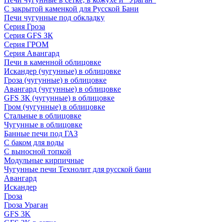
С закрытой каменкой для Русской Бани
Печи чугунные под обкладку
Серия Гроза
Серия GFS ЗК
Серия ГРОМ
Серия Авангард
Печи в каменной облицовке
Искандер (чугунные) в облицовке
Гроза (чугунные) в облицовке
Авангард (чугунные) в облицовке
GFS ЗК (чугунные) в облицовке
Гром (чугунные) в облицовке
Стальные в облицовке
Чугунные в облицовке
Банные печи под ГАЗ
С баком для воды
С выносной топкой
Модульные кирпичные
Чугунные печи Технолит для русской бани
Авангард
Искандер
Гроза
Гроза Ураган
GFS 3K