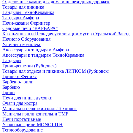
Отделочные камни для дома и пешеходных дорожек
Товары для пикника
Тандыры ТехноКерамика
Тандыры Амфора
Печи-казаны Ферингер
Садовые печи "ВАРВАРА"
Казан-мангал и Печь для утилизации мусора Уральский Завод
Печного Оборудования
Уличный комплекс
Аксессуары к тандырам Амфора
Аксессуары к тандырам ТехноКерамика
Тандыры
Гриль-решетки (Рубцовск)
Товары для отдыха и пикника ЛИТКОМ (Рубцовск)
Гриль от Феникс
Барбекю-грили
Барбекю
Грили
Печи для пицы, духовки
Очаги для костра
Мангалы и решетки-гриль Технолит
Мангалы грили коптильни TMF
Печи портативные
Угольные грили MONOLITH
Теплооборудование