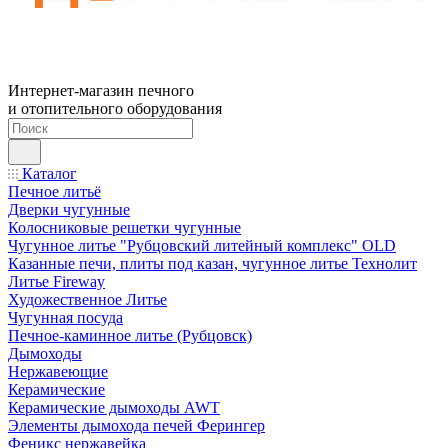
Интернет-магазин печного
и отопительного оборудования
Каталог
Печное литьё
Дверки чугунные
Колосниковые решетки чугунные
Чугунное литье "Рубцовский литейный комплекс" OLD
Казанные печи, плиты под казан, чугунное литье Технолит
Литье Fireway
Художественное Литье
Чугунная посуда
Печное-каминное литье (Рубцовск)
Дымоходы
Нержавеющие
Керамические
Керамические дымоходы AWT
Элементы дымохода печей Ферингер
Феникс нержавейка