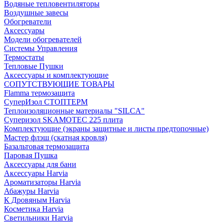
Водяные тепловентиляторы
Воздушные завесы
Обогреватели
Аксессуары
Модели обогревателей
Системы Управления
Термостаты
Тепловые Пушки
Аксессуары и комплектующие
СОПУТСТВУЮЩИЕ ТОВАРЫ
Flamma термозащита
СуперИзол СТОПТЕРМ
Теплоизоляционные материалы "SILCA"
Суперизол SKAMOTEC 225 плита
Комплектующие (экраны защитные и листы предтопочные)
Мастер флэш (скатная кровля)
Базальтовая термозащита
Паровая Пушка
Аксессуары для бани
Аксессуары Harvia
Ароматизаторы Harvia
Абажуры Harvia
К Дровяным Harvia
Косметика Harvia
Светильники Harvia