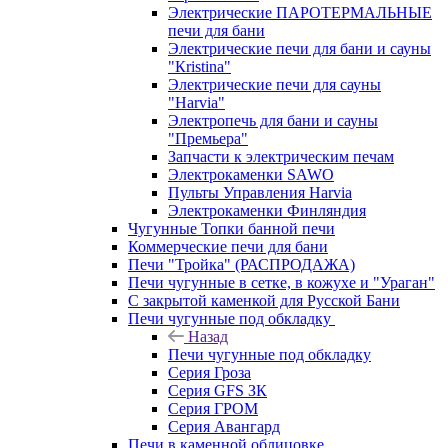
Электрические ПАРОТЕРМАЛЬНЫЕ
печи для бани
Электрические печи для бани и сауны
"Кristina"
Электрические печи для сауны
"Harvia"
Электропечь для бани и сауны
"Премьера"
Запчасти к электрическим печам
Электрокаменки SAWO
Пульты Управления Harvia
Электрокаменки Финляндия
Чугунные Топки банной печи
Коммерческие печи для бани
Печи "Тройка" (РАСПРОДАЖА)
Печи чугунные в сетке, в кожухе и "Ураган"
С закрытой каменкой для Русской Бани
Печи чугунные под обкладку
Назад
Печи чугунные под обкладку
Серия Гроза
Серия GFS ЗК
Серия ГРОМ
Серия Авангард
Печи в каменной облицовке