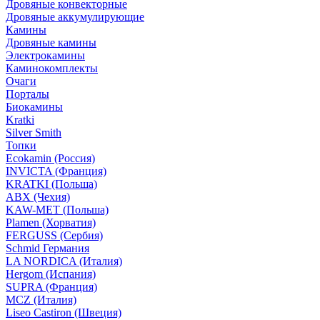
Дровяные конвекторные
Дровяные аккумулирующие
Камины
Дровяные камины
Электрокамины
Каминокомплекты
Очаги
Порталы
Биокамины
Kratki
Silver Smith
Топки
Ecokamin (Россия)
INVICTA (Франция)
KRATKI (Польша)
ABX (Чехия)
KAW-MET (Польша)
Plamen (Хорватия)
FERGUSS (Сербия)
Schmid Германия
LA NORDICA (Италия)
Hergom (Испания)
SUPRA (Франция)
MCZ (Италия)
Liseo Castiron (Швеция)