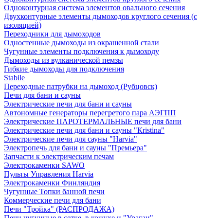
Одноконтурная система элементов овального сечения
Двухконтурные элементы дымоходов круглого сечения (с
изоляцией)
Переходники для дымоходов
Одностенные дымоходы из окрашенной стали
Чугунные элементы подключения к дымоходу
Дымоходы из вулканической пемзы
Гибкие дымоходы для подключения
Stabile
Переходные патрубки на дымоход (Рубцовск)
Печи для бани и сауны
Электрические печи для бани и сауны
Автономные генераторы перегретого пара АЭГПП
Электрические ПАРОТЕРМАЛЬНЫЕ печи для бани
Электрические печи для бани и сауны "Кristina"
Электрические печи для сауны "Harvia"
Электропечь для бани и сауны "Премьера"
Запчасти к электрическим печам
Электрокаменки SAWO
Пульты Управления Harvia
Электрокаменки Финляндия
Чугунные Топки банной печи
Коммерческие печи для бани
Печи "Тройка" (РАСПРОДАЖА)
Печи чугунные в сетке, в кожухе и "Ураган"