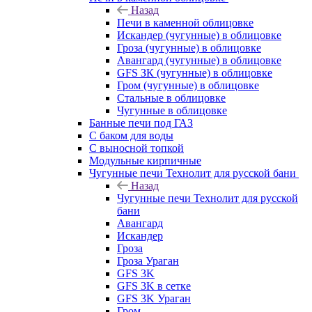
Назад
Печи в каменной облицовке
Искандер (чугунные) в облицовке
Гроза (чугунные) в облицовке
Авангард (чугунные) в облицовке
GFS ЗК (чугунные) в облицовке
Гром (чугунные) в облицовке
Стальные в облицовке
Чугунные в облицовке
Банные печи под ГАЗ
С баком для воды
С выносной топкой
Модульные кирпичные
Чугунные печи Технолит для русской бани
Назад
Чугунные печи Технолит для русской
бани
Авангард
Искандер
Гроза
Гроза Ураган
GFS 3K
GFS 3K в сетке
GFS 3K Ураган
Гром