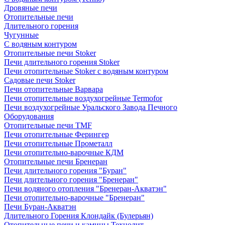
Дровяные печи
Отопительные печи
Длительного горения
Чугунные
C водяным контуром
Отопительные печи Stoker
Печи длительного горения Stoker
Печи отопительные Stoker с водяным контуром
Садовые печи Stoker
Печи отопительные Варвара
Печи отопительные воздухогрейные Termofor
Печи воздухогрейные Уральского Завода Печного
Оборудования
Отопительные печи TMF
Печи отопительные Ферингер
Печи отопительные Прометалл
Печи отопительно-варочные КДМ
Отопительные печи Бренеран
Печи длительного горения "Буран"
Печи длительного горения "Бренеран"
Печи водяного отопления "Бренеран-Акватэн"
Печи отопительно-варочные "Бренеран"
Печи Буран-Акватэн
Длительного Горения Клондайк (Булерьян)
Отопительные печи и камины Технолит