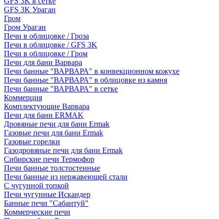
GFS 3K в сетке
GFS 3K Ураган
Гром
Гром Ураган
Печи в облицовке / Гроза
Печи в облицовке / GFS 3K
Печи в облицовке / Гром
Печи для бани Варвара
Печи банные "ВАРВАРА" в конвекционном кожухе
Печи банные "ВАРВАРА" в облицовке из камня
Печи банные "ВАРВАРА" в сетке
Коммерция
Комплектующие Варвара
Печи для бани ERMAK
Дровяные печи для бани Ermak
Газовые печи для бани Ermak
Газовые горелки
Газодровяные печи для бани Ermak
Сибирские печи Термофор
Печи банные толстостенные
Печи банные из нержавеющей стали
С чугунной топкой
Печи чугунные Искандер
Банные печи "Сабантуй"
Коммерческие печи