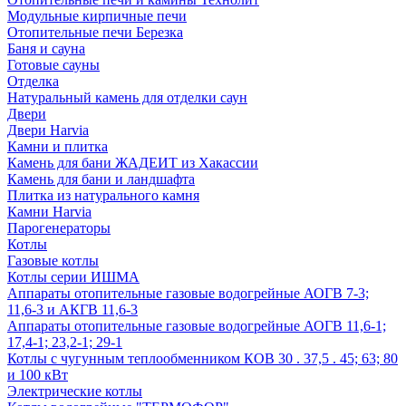
Модульные кирпичные печи
Отопительные печи Березка
Баня и сауна
Готовые сауны
Отделка
Натуральный камень для отделки саун
Двери
Двери Harvia
Камни и плитка
Камень для бани ЖАДЕИТ из Хакассии
Камень для бани и ландшафта
Плитка из натурального камня
Камни Harvia
Парогенераторы
Котлы
Газовые котлы
Котлы серии ИШМА
Аппараты отопительные газовые водогрейные АОГВ 7-3;
11,6-3 и АКГВ 11,6-3
Аппараты отопительные газовые водогрейные АОГВ 11,6-1;
17,4-1; 23,2-1; 29-1
Котлы с чугунным теплообменником КОВ 30 . 37,5 . 45; 63; 80
и 100 кВт
Электрические котлы