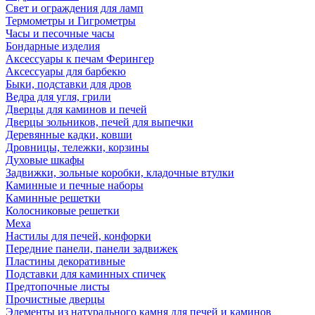
Свет и ограждения для ламп
Термометры и Гигрометры
Часы и песочные часы
Бондарные изделия
Аксессуары к печам Ферингер
Аксессуары для барбекю
Быки, подставки для дров
Ведра для угля, грили
Дверцы для каминов и печей
Дверцы зольников, печей для выпечки
Деревянные кадки, ковши
Дровницы, тележки, корзины
Духовые шкафы
Задвижки, зольные коробки, кладочные втулки
Каминные и печные наборы
Каминные решетки
Колосниковые решетки
Меха
Настилы для печей, конфорки
Передние панели, панели задвижек
Пластины декоративные
Подставки для каминных спичек
Предтопочные листы
Прочистные дверцы
Элементы из натурального камня для печей и каминов