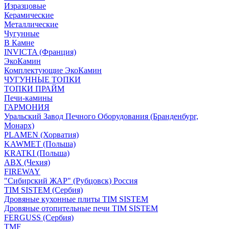
Изразцовые
Керамические
Металлические
Чугунные
В Камне
INVICTA (Франция)
ЭкоКамин
Комплектующие ЭкоКамин
ЧУГУННЫЕ ТОПКИ
ТОПКИ ПРАЙМ
Печи-камины
ГАРМОНИЯ
Уральский Завод Печного Оборудования (Бранденбург,
Монарх)
PLAMEN (Хорватия)
KAWMET (Польша)
KRATKI (Польша)
ABX (Чехия)
FIREWAY
"Сибирский ЖАР" (Рубцовск) Россия
TIM SISTEM (Сербия)
Дровяные кухонные плиты TIM SISTEM
Дровяные отопительные печи TIM SISTEM
FERGUSS (Сербия)
TMF