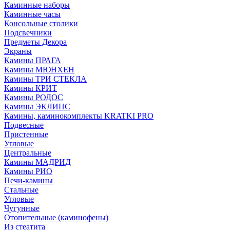
Каминные наборы
Каминные часы
Консольные столики
Подсвечники
Предметы Декора
Экраны
Камины ПРАГА
Камины МЮНХЕН
Камины ТРИ СТЕКЛА
Камины КРИТ
Камины РОДОС
Камины ЭКЛИПС
Камины, каминокомплекты KRATKI PRO
Подвесные
Пристенные
Угловые
Центральные
Камины МАДРИД
Камины РИО
Печи-камины
Стальные
Угловые
Чугунные
Отопительные (каминофены)
Из стеатита