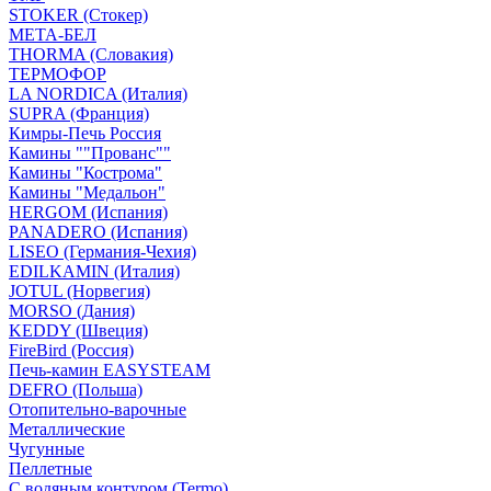
STOKER (Стокер)
МЕТА-БЕЛ
THORMA (Словакия)
ТЕРМОФОР
LA NORDICA (Италия)
SUPRA (Франция)
Кимры-Печь Россия
Камины ""Прованс""
Камины "Кострома"
Камины "Медальон"
HERGOM (Испания)
PANADERO (Испания)
LISEO (Германия-Чехия)
EDILKAMIN (Италия)
JOTUL (Норвегия)
MORSO (Дания)
KEDDY (Швеция)
FireBird (Россия)
Печь-камин EASYSTEAM
DEFRO (Польша)
Отопительно-варочные
Металлические
Чугунные
Пеллетные
С водяным контуром (Termo)