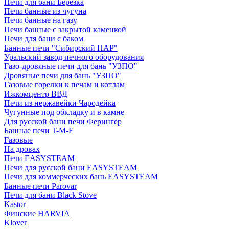
Печи для бани Березка
Печи банные из чугуна
Печи банные на газу
Печи банные с закрытой каменкой
Печи для бани с баком
Банные печи "Сибирский ПАР"
Уральский завод печного оборудования
Газо-дровяные печи для бань "УЗПО"
Дровяные печи для бань "УЗПО"
Газовые горелки к печам и котлам
Ижкомцентр ВВД
Печи из нержавейки Чародейка
Чугунные под обкладку и в камне
Для русской бани печи Ферингер
Банные печи T-M-F
Газовые
На дровах
Печи EASYSTEAM
Печи для русской бани EASYSTEAM
Печи для коммерческих бань EASYSTEAM
Банные печи Parovar
Печи для бани Black Stove
Kastor
Финские HARVIA
Klover