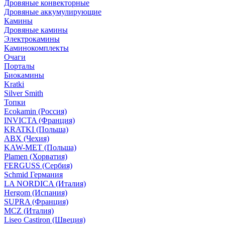
Дровяные конвекторные
Дровяные аккумулирующие
Камины
Дровяные камины
Электрокамины
Каминокомплекты
Очаги
Порталы
Биокамины
Kratki
Silver Smith
Топки
Ecokamin (Россия)
INVICTA (Франция)
KRATKI (Польша)
ABX (Чехия)
KAW-MET (Польша)
Plamen (Хорватия)
FERGUSS (Сербия)
Schmid Германия
LA NORDICA (Италия)
Hergom (Испания)
SUPRA (Франция)
MCZ (Италия)
Liseo Castiron (Швеция)