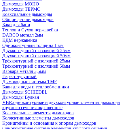
Дымоходы МОНО
Дымоходы ТЕРМО
Коаксиальные дымоходы
Общие детали дымоходов
Баки для бани
Теплов и Сухов нержавейка
DARCO металл 2мм
КДМ нержавейка
Одноконтурный толщина 1 мм
Двухконтурный с изоляцией 25мм
Двухконтурный с изоляцией 50мм
Трёхконтурный с изоляцией 25мм
Трёхконтурный с изоляцией 50мм
Варвара металл 3,5мм
Гефест чугунный
Дымоходные системы TMF
Баки для воды и теплообменники
Дымоходы SCHIEDEL
Дымоходы Вулкан
VBR:одноконтурные и двухконтурные элементы дымохода
круглого сечения окрашенные
Коаксиальные элементы дымоходов
Коллективные элементы дымоходов
Кронштейны и основания к опорам дымоходов
Одноконтурная система элементов круглого сечения