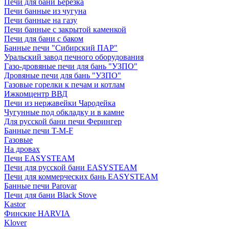
Печи для бани Березка
Печи банные из чугуна
Печи банные на газу
Печи банные с закрытой каменкой
Печи для бани с баком
Банные печи "Сибирский ПАР"
Уральский завод печного оборудования
Газо-дровяные печи для бань "УЗПО"
Дровяные печи для бань "УЗПО"
Газовые горелки к печам и котлам
Ижкомцентр ВВД
Печи из нержавейки Чародейка
Чугунные под обкладку и в камне
Для русской бани печи Ферингер
Банные печи T-M-F
Газовые
На дровах
Печи EASYSTEAM
Печи для русской бани EASYSTEAM
Печи для коммерческих бань EASYSTEAM
Банные печи Parovar
Печи для бани Black Stove
Kastor
Финские HARVIA
Klover