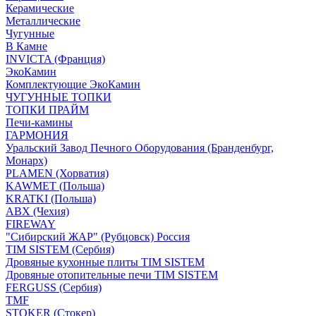
Керамические
Металлические
Чугунные
В Камне
INVICTA (Франция)
ЭкоКамин
Комплектующие ЭкоКамин
ЧУГУННЫЕ ТОПКИ
ТОПКИ ПРАЙМ
Печи-камины
ГАРМОНИЯ
Уральский Завод Печного Оборудования (Бранденбург,
Монарх)
PLAMEN (Хорватия)
KAWMET (Польша)
KRATKI (Польша)
ABX (Чехия)
FIREWAY
"Сибирский ЖАР" (Рубцовск) Россия
TIM SISTEM (Сербия)
Дровяные кухонные плиты TIM SISTEM
Дровяные отопительные печи TIM SISTEM
FERGUSS (Сербия)
TMF
STOKER (Стокер)