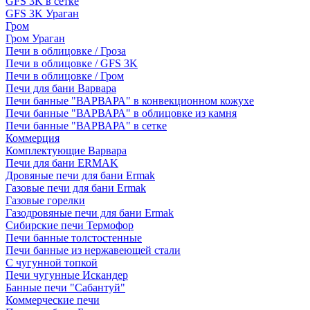
GFS 3K в сетке
GFS 3K Ураган
Гром
Гром Ураган
Печи в облицовке / Гроза
Печи в облицовке / GFS 3K
Печи в облицовке / Гром
Печи для бани Варвара
Печи банные "ВАРВАРА" в конвекционном кожухе
Печи банные "ВАРВАРА" в облицовке из камня
Печи банные "ВАРВАРА" в сетке
Коммерция
Комплектующие Варвара
Печи для бани ERMAK
Дровяные печи для бани Ermak
Газовые печи для бани Ermak
Газовые горелки
Газодровяные печи для бани Ermak
Сибирские печи Термофор
Печи банные толстостенные
Печи банные из нержавеющей стали
С чугунной топкой
Печи чугунные Искандер
Банные печи "Сабантуй"
Коммерческие печи