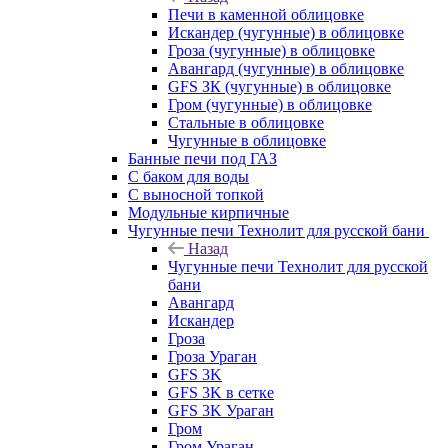
Печи в каменной облицовке
Искандер (чугунные) в облицовке
Гроза (чугунные) в облицовке
Авангард (чугунные) в облицовке
GFS ЗК (чугунные) в облицовке
Гром (чугунные) в облицовке
Стальные в облицовке
Чугунные в облицовке
Банные печи под ГАЗ
С баком для воды
С выносной топкой
Модульные кирпичные
Чугунные печи Технолит для русской бани
Назад
Чугунные печи Технолит для русской
бани
Авангард
Искандер
Гроза
Гроза Ураган
GFS 3K
GFS 3K в сетке
GFS 3K Ураган
Гром
Гром Ураган