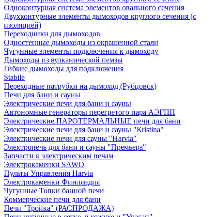
Одноконтурная система элементов овального сечения
Двухконтурные элементы дымоходов круглого сечения (с
изоляцией)
Переходники для дымоходов
Одностенные дымоходы из окрашенной стали
Чугунные элементы подключения к дымоходу
Дымоходы из вулканической пемзы
Гибкие дымоходы для подключения
Stabile
Переходные патрубки на дымоход (Рубцовск)
Печи для бани и сауны
Электрические печи для бани и сауны
Автономные генераторы перегретого пара АЭГПП
Электрические ПАРОТЕРМАЛЬНЫЕ печи для бани
Электрические печи для бани и сауны "Кristina"
Электрические печи для сауны "Harvia"
Электропечь для бани и сауны "Премьера"
Запчасти к электрическим печам
Электрокаменки SAWO
Пульты Управления Harvia
Электрокаменки Финляндия
Чугунные Топки банной печи
Коммерческие печи для бани
Печи "Тройка" (РАСПРОДАЖА)
Печи чугунные в сетке, в кожухе и "Ураган"