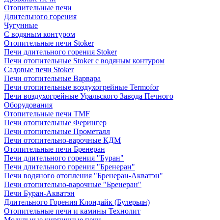
Отопительные печи
Длительного горения
Чугунные
C водяным контуром
Отопительные печи Stoker
Печи длительного горения Stoker
Печи отопительные Stoker с водяным контуром
Садовые печи Stoker
Печи отопительные Варвара
Печи отопительные воздухогрейные Termofor
Печи воздухогрейные Уральского Завода Печного
Оборудования
Отопительные печи TMF
Печи отопительные Ферингер
Печи отопительные Прометалл
Печи отопительно-варочные КДМ
Отопительные печи Бренеран
Печи длительного горения "Буран"
Печи длительного горения "Бренеран"
Печи водяного отопления "Бренеран-Акватэн"
Печи отопительно-варочные "Бренеран"
Печи Буран-Акватэн
Длительного Горения Клондайк (Булерьян)
Отопительные печи и камины Технолит
Модульные кирпичные печи