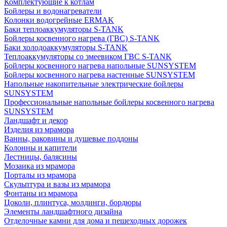
Комплектующие к котлам
Бойлеры и водонагреватели
Колонки водогрейные ERMAK
Баки теплоаккумуляторы S-TANK
Бойлеры косвенного нагрева (ГВС) S-TANK
Баки холодоаккумуляторы S-TANK
Теплоаккумуляторы со змеевиком ГВС S-TANK
Бойлеры косвенного нагрева напольные SUNSYSTEM
Бойлеры косвенного нагрева настенные SUNSYSTEM
Напольные накопительные электрические бойлеры
SUNSYSTEM
Профессиональные напольные бойлеры косвенного нагрева
SUNSYSTEM
Ландшафт и декор
Изделия из мрамора
Ванны, раковины и душевые поддоны
Колонны и капители
Лестницы, балясины
Мозаика из мрамора
Порталы из мрамора
Скульптура и вазы из мрамора
Фонтаны из мрамора
Цоколи, плинтуса, молдинги, бордюры
Элементы ландшафтного дизайна
Отделочные камни для дома и пешеходных дорожек