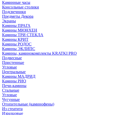
Каминные часы
Консольные столики
Подсвечники
Предметы Декора
Экраны
Камины ПРАГА
Камины МЮНХЕН
Камины ТРИ СТЕКЛА
Камины КРИТ
Камины РОДОС
Камины ЭКЛИПС
Камины, каминокомплекты KRATKI PRO
Подвесные
Пристенные
Угловые
Центральные
Камины МАДРИД
Камины РИО
Печи-камины
Стальные
Угловые
Чугунные
Отопительные (каминофены)
Из стеатита
Изразцовые