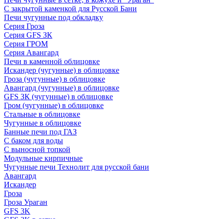
С закрытой каменкой для Русской Бани
Печи чугунные под обкладку
Серия Гроза
Серия GFS ЗК
Серия ГРОМ
Серия Авангард
Печи в каменной облицовке
Искандер (чугунные) в облицовке
Гроза (чугунные) в облицовке
Авангард (чугунные) в облицовке
GFS ЗК (чугунные) в облицовке
Гром (чугунные) в облицовке
Стальные в облицовке
Чугунные в облицовке
Банные печи под ГАЗ
С баком для воды
С выносной топкой
Модульные кирпичные
Чугунные печи Технолит для русской бани
Авангард
Искандер
Гроза
Гроза Ураган
GFS 3K