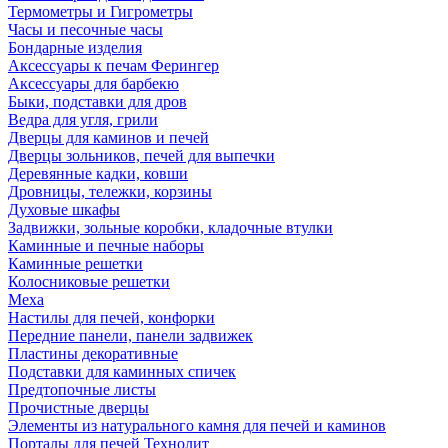
Термометры и Гигрометры
Часы и песочные часы
Бондарные изделия
Аксессуары к печам Ферингер
Аксессуары для барбекю
Быки, подставки для дров
Ведра для угля, грили
Дверцы для каминов и печей
Дверцы зольников, печей для выпечки
Деревянные кадки, ковши
Дровницы, тележки, корзины
Духовые шкафы
Задвижки, зольные коробки, кладочные втулки
Каминные и печные наборы
Каминные решетки
Колосниковые решетки
Меха
Настилы для печей, конфорки
Передние панели, панели задвижек
Пластины декоративные
Подставки для каминных спичек
Предтопочные листы
Прочистные дверцы
Элементы из натурального камня для печей и каминов
Порталы для печей Технолит