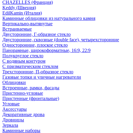
CHAZELLES (Франция)
Keddy (Швеция)
EdilKamin (Италия)
Каминные облицовки из натурального камня
Вертикально-вытянутые
Встраиваемые
Двусторонние, Г-образное стекло
Двусторонние, сквозные (double face), четырехсторонние
Односторонние, плоское стекло
Панорамные, широкоформатные, 16:9, 22:9
Полукруглое стекло
С водяным контуром
С призматическим стеклом
Трехсторонние, П-образное стекло
Газовые топки и уличные нагреватели
Облицовки
Встроенные, рамки, фасады
Пристенно-угловые
Пристенные (фронтальные)
Угловые
Аксессуары
Декоративные дрова
Дровницы
Зеркала
Каминные наборы