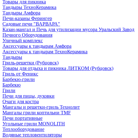
Товары для пикника
Тандыры ТехноКерамика
Тандыры Амфора
Печи-казаны Ферингер
Садовые печи "ВАРВАРА"
Казан-мангал и Печь для утилизации мусора Уральский Завод
Печного Оборудования
Уличный комплекс
Аксессуары к тандырам Амфора
Аксессуары к тандырам ТехноКерамика
Тандыры
Гриль-решетки (Рубцовск)
Товары для отдыха и пикника ЛИТКОМ (Рубцовск)
Гриль от Феникс
Барбекю-грили
Барбекю
Грили
Печи для пицы, духовки
Очаги для костра
Мангалы и решетки-гриль Технолит
Мангалы грили коптильни TMF
Печи портативные
Угольные грили MONOLITH
Теплооборудование
Водяные тепловентиляторы