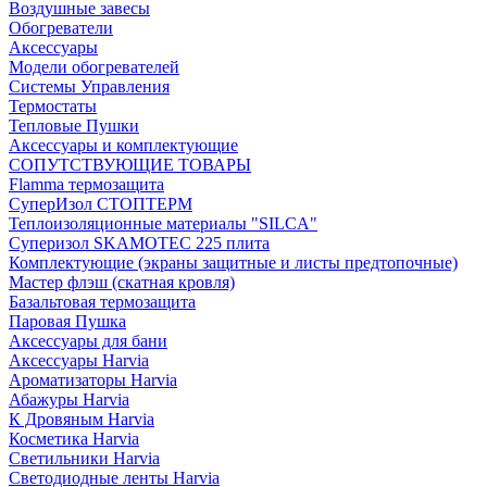
Воздушные завесы
Обогреватели
Аксессуары
Модели обогревателей
Системы Управления
Термостаты
Тепловые Пушки
Аксессуары и комплектующие
СОПУТСТВУЮЩИЕ ТОВАРЫ
Flamma термозащита
СуперИзол СТОПТЕРМ
Теплоизоляционные материалы "SILCA"
Суперизол SKAMOTEC 225 плита
Комплектующие (экраны защитные и листы предтопочные)
Мастер флэш (скатная кровля)
Базальтовая термозащита
Паровая Пушка
Аксессуары для бани
Аксессуары Harvia
Ароматизаторы Harvia
Абажуры Harvia
К Дровяным Harvia
Косметика Harvia
Светильники Harvia
Светодиодные ленты Harvia