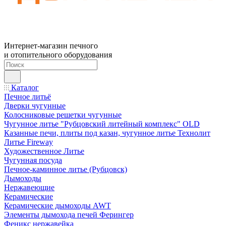
Интернет-магазин печного
и отопительного оборудования
Каталог
Печное литьё
Дверки чугунные
Колосниковые решетки чугунные
Чугунное литье "Рубцовский литейный комплекс" OLD
Казанные печи, плиты под казан, чугунное литье Технолит
Литье Fireway
Художественное Литье
Чугунная посуда
Печное-каминное литье (Рубцовск)
Дымоходы
Нержавеющие
Керамические
Керамические дымоходы AWT
Элементы дымохода печей Ферингер
Феникс нержавейка