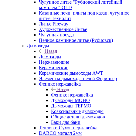
Чугунное литье "Рубцовский литейный
комплекс" OLD
Казанные печи, плиты под казан, чугунное
литье Технолит
Литье Fireway
Художественное Литье
Чугунная посуда
Печное-каминное литье (Рубцовск)
Дымоходы
Назад
Дымоходы
Нержавеющие
Керамические
Керамические дымоходы AWT
Элементы дымохода печей Ферингер
Феникс нержавейка
Назад
Феникс нержавейка
Дымоходы МОНО
Дымоходы ТЕРМО
Коаксиальные дымоходы
Общие детали дымоходов
Баки для бани
Теплов и Сухов нержавейка
DARCO металл 2мм