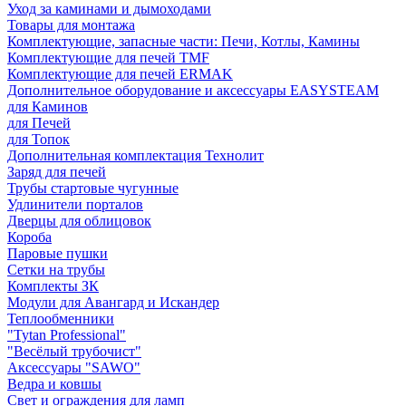
Уход за каминами и дымоходами
Товары для монтажа
Комплектующие, запасные части: Печи, Котлы, Камины
Комплектующие для печей TMF
Комплектующие для печей ERMAK
Дополнительное оборудование и аксессуары EASYSTEAM
для Каминов
для Печей
для Топок
Дополнительная комплектация Технолит
Заряд для печей
Трубы стартовые чугунные
Удлинители порталов
Дверцы для облицовок
Короба
Паровые пушки
Сетки на трубы
Комплекты ЗК
Модули для Авангард и Искандер
Теплообменники
"Tytan Professional"
"Весёлый трубочист"
Аксессуары "SAWO"
Ведра и ковшы
Свет и ограждения для ламп