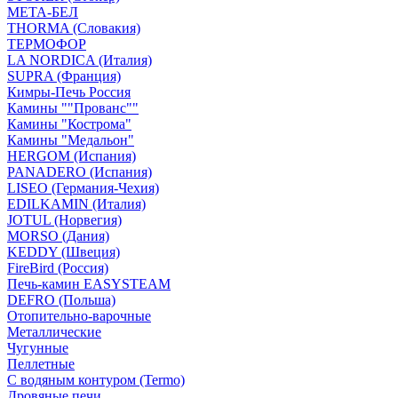
МЕТА-БЕЛ
THORMA (Словакия)
ТЕРМОФОР
LA NORDICA (Италия)
SUPRA (Франция)
Кимры-Печь Россия
Камины ""Прованс""
Камины "Кострома"
Камины "Медальон"
HERGOM (Испания)
PANADERO (Испания)
LISEO (Германия-Чехия)
EDILKAMIN (Италия)
JOTUL (Норвегия)
MORSO (Дания)
KEDDY (Швеция)
FireBird (Россия)
Печь-камин EASYSTEAM
DEFRO (Польша)
Отопительно-варочные
Металлические
Чугунные
Пеллетные
С водяным контуром (Termo)
Дровяные печи