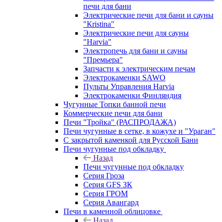
печи для бани
Электрические печи для бани и сауны
"Кristina"
Электрические печи для сауны
"Harvia"
Электропечь для бани и сауны
"Премьера"
Запчасти к электрическим печам
Электрокаменки SAWO
Пульты Управления Harvia
Электрокаменки Финляндия
Чугунные Топки банной печи
Коммерческие печи для бани
Печи "Тройка" (РАСПРОДАЖА)
Печи чугунные в сетке, в кожухе и "Ураган"
С закрытой каменкой для Русской Бани
Печи чугунные под обкладку
Назад
Печи чугунные под обкладку
Серия Гроза
Серия GFS ЗК
Серия ГРОМ
Серия Авангард
Печи в каменной облицовке
Назад