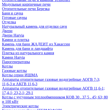
Модульные кирпичные печи
Отопительные печи Березка
Баня и сауна
Готовые сауны
Отделка
Натуральный камень для отделки саун
Двери
Двери Harvia
Камни и плитка
Камень для бани ЖАДЕИТ из Хакассии
Камень для бани и ландшафта
Плитка из натурального камня
Камни Harvia
Парогенераторы
Котлы
Газовые котлы
Котлы серии ИШМА
Аппараты отопительные газовые водогрейные АОГВ 7-3;
11,6-3 и АКГВ 11,6-3
Аппараты отопительные газовые водогрейные АОГВ 11,6-1;
17,4-1; 23,2-1; 29-1
Котлы с чугунным теплообменником КОВ 30 . 37,5 . 45; 63; 80
и 100 кВт
Электрические котлы