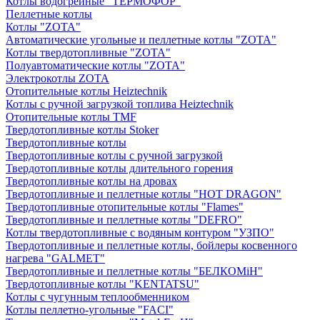
Котлы водогрейные "ТЕРМОФОР"
Пеллетные котлы
Котлы "ZOTA"
Автоматические угольные и пеллетные котлы "ZOTA"
Котлы твердотопливные "ZOTA"
Полуавтоматические котлы "ZOTA"
Электрокотлы ZOTA
Отопительные котлы Heiztechnik
Котлы с ручной загрузкой топлива Heiztechnik
Отопительные котлы TMF
Твердотопливные котлы Stoker
Твердотопливные котлы
Твердотопливные котлы с ручной загрузкой
Твердотопливные котлы длительного горения
Твердотопливные котлы на дровах
Твердотопливные и пеллетные котлы "HOT DRAGON"
Твердотопливные отопительные котлы "Flames"
Твердотопливные и пеллетные котлы "DEFRO"
Котлы твердотопливные с водяным контуром "УЗПО"
Твердотопливные и пеллетные котлы, бойлеры косвенного
нагрева "GALMET"
Твердотопливные и пеллетные котлы "БЕЛКОМiН"
Твердотопливные котлы "KENTATSU"
Котлы с чугунным теплообменником
Котлы пеллетно-угольные "FACI"