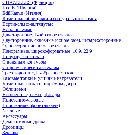
CHAZELLES (Франция)
Keddy (Швеция)
EdilKamin (Италия)
Каминные облицовки из натурального камня
Вертикально-вытянутые
Встраиваемые
Двусторонние, Г-образное стекло
Двусторонние, сквозные (double face), четырехсторонние
Односторонние, плоское стекло
Панорамные, широкоформатные, 16:9, 22:9
Полукруглое стекло
С водяным контуром
С призматическим стеклом
Трехсторонние, П-образное стекло
Газовые топки и уличные нагреватели
Каминные топки с подъёмом дверцы
Облицовки
Встроенные, рамки, фасады
Пристенно-угловые
Пристенные (фронтальные)
Угловые
Аксессуары
Декоративные дрова
Дровницы
Зеркала