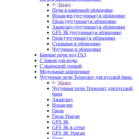
Назад
Печи в каменной облицовке
Искандер (чугунные) в облицовке
Гроза (чугунные) в облицовке
Авангард (чугунные) в облицовке
GFS ЗК (чугунные) в облицовке
Гром (чугунные) в облицовке
Стальные в облицовке
Чугунные в облицовке
Банные печи под ГАЗ
С баком для воды
С выносной топкой
Модульные кирпичные
Чугунные печи Технолит для русской бани
Назад
Чугунные печи Технолит для русской
бани
Авангард
Искандер
Гроза
Гроза Ураган
GFS 3K
GFS 3K в сетке
GFS 3K Ураган
Гром