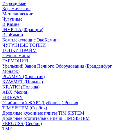
Изразцовые
Керамические
Металлические
Чугунные
В Камне
INVICTA (Франция)
ЭкоКамин
Комплектующие ЭкоКамин
ЧУГУННЫЕ ТОПКИ
ТОПКИ ПРАЙМ
Печи-камины
ГАРМОНИЯ
Уральский Завод Печного Оборудования (Бранденбург,
Монарх)
PLAMEN (Хорватия)
KAWMET (Польша)
KRATKI (Польша)
ABX (Чехия)
FIREWAY
"Сибирский ЖАР" (Рубцовск) Россия
TIM SISTEM (Сербия)
Дровяные кухонные плиты TIM SISTEM
Дровяные отопительные печи TIM SISTEM
FERGUSS (Сербия)
TMF