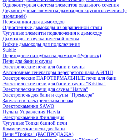
Одноконтурная система элементов овального сечения
Двухконтурные элементы дымоходов круглого сечения (с
изоляцией)
Переходники для дымоходов
Одностенные дымоходы из окрашенной стали
Чугунные элементы подключения к дымоходу
Дымоходы из вулканической пемзы
Гибкие дымоходы для подключения
Stabile
Переходные патрубки на дымоход (Рубцовск)
Печи для бани и сауны
Электрические печи для бани и сауны
Автономные генераторы перегретого пара АЭГПП
Электрические ПАРОТЕРМАЛЬНЫЕ печи для бани
Электрические печи для бани и сауны "Кristina"
Электрические печи для сауны "Harvia"
Электропечь для бани и сауны "Премьера"
Запчасти к электрическим печам
Электрокаменки SAWO
Пульты Управления Harvia
Электрокаменки Финляндия
Чугунные Топки банной печи
Коммерческие печи для бани
Печи "Тройка" (РАСПРОДАЖА)
Печи чугунные в сетке, в кожухе и "Ураган"