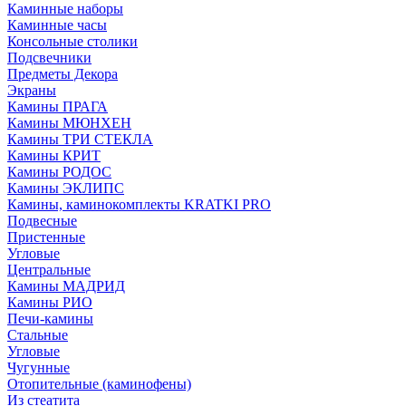
Каминные наборы
Каминные часы
Консольные столики
Подсвечники
Предметы Декора
Экраны
Камины ПРАГА
Камины МЮНХЕН
Камины ТРИ СТЕКЛА
Камины КРИТ
Камины РОДОС
Камины ЭКЛИПС
Камины, каминокомплекты KRATKI PRO
Подвесные
Пристенные
Угловые
Центральные
Камины МАДРИД
Камины РИО
Печи-камины
Стальные
Угловые
Чугунные
Отопительные (каминофены)
Из стеатита