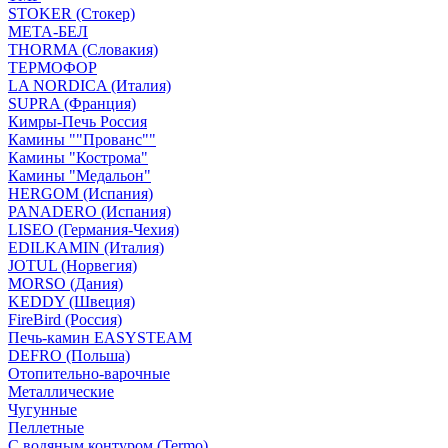
STOKER (Стокер)
МЕТА-БЕЛ
THORMA (Словакия)
ТЕРМОФОР
LA NORDICA (Италия)
SUPRA (Франция)
Кимры-Печь Россия
Камины ""Прованс""
Камины "Кострома"
Камины "Медальон"
HERGOM (Испания)
PANADERO (Испания)
LISEO (Германия-Чехия)
EDILKAMIN (Италия)
JOTUL (Норвегия)
MORSO (Дания)
KEDDY (Швеция)
FireBird (Россия)
Печь-камин EASYSTEAM
DEFRO (Польша)
Отопительно-варочные
Металлические
Чугунные
Пеллетные
С водяным контуром (Termo)