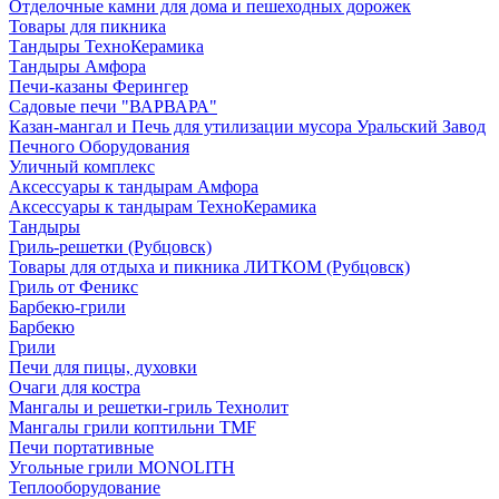
Отделочные камни для дома и пешеходных дорожек
Товары для пикника
Тандыры ТехноКерамика
Тандыры Амфора
Печи-казаны Ферингер
Садовые печи "ВАРВАРА"
Казан-мангал и Печь для утилизации мусора Уральский Завод
Печного Оборудования
Уличный комплекс
Аксессуары к тандырам Амфора
Аксессуары к тандырам ТехноКерамика
Тандыры
Гриль-решетки (Рубцовск)
Товары для отдыха и пикника ЛИТКОМ (Рубцовск)
Гриль от Феникс
Барбекю-грили
Барбекю
Грили
Печи для пицы, духовки
Очаги для костра
Мангалы и решетки-гриль Технолит
Мангалы грили коптильни TMF
Печи портативные
Угольные грили MONOLITH
Теплооборудование