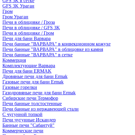
GFS 3K в сетке
GFS 3K Ураган
Гром
Гром Ураган
Печи в облицовке / Гроза
Печи в облицовке / GFS 3K
Печи в облицовке / Гром
Печи для бани Варвара
Печи банные "ВАРВАРА" в конвекционном кожухе
Печи банные "ВАРВАРА" в облицовке из камня
Печи банные "ВАРВАРА" в сетке
Коммерция
Комплектующие Варвара
Печи для бани ERMAK
Дровяные печи для бани Ermak
Газовые печи для бани Ermak
Газовые горелки
Газодровяные печи для бани Ermak
Сибирские печи Термофор
Печи банные толстостенные
Печи банные из нержавеющей стали
С чугунной топкой
Печи чугунные Искандер
Банные печи "Сабантуй"
Коммерческие печи