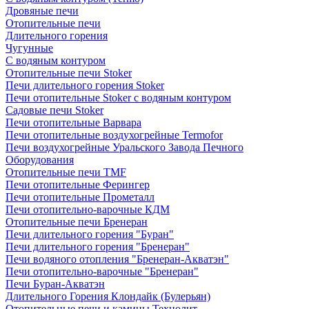
Дровяные печи
Отопительные печи
Длительного горения
Чугунные
C водяным контуром
Отопительные печи Stoker
Печи длительного горения Stoker
Печи отопительные Stoker с водяным контуром
Садовые печи Stoker
Печи отопительные Варвара
Печи отопительные воздухогрейные Termofor
Печи воздухогрейные Уральского Завода Печного
Оборудования
Отопительные печи TMF
Печи отопительные Ферингер
Печи отопительные Прометалл
Печи отопительно-варочные КДМ
Отопительные печи Бренеран
Печи длительного горения "Буран"
Печи длительного горения "Бренеран"
Печи водяного отопления "Бренеран-Акватэн"
Печи отопительно-варочные "Бренеран"
Печи Буран-Акватэн
Длительного Горения Клондайк (Булерьян)
Отопительные печи и камины Технолит