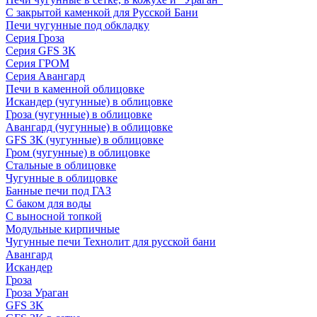
С закрытой каменкой для Русской Бани
Печи чугунные под обкладку
Серия Гроза
Серия GFS ЗК
Серия ГРОМ
Серия Авангард
Печи в каменной облицовке
Искандер (чугунные) в облицовке
Гроза (чугунные) в облицовке
Авангард (чугунные) в облицовке
GFS ЗК (чугунные) в облицовке
Гром (чугунные) в облицовке
Стальные в облицовке
Чугунные в облицовке
Банные печи под ГАЗ
С баком для воды
С выносной топкой
Модульные кирпичные
Чугунные печи Технолит для русской бани
Авангард
Искандер
Гроза
Гроза Ураган
GFS 3K