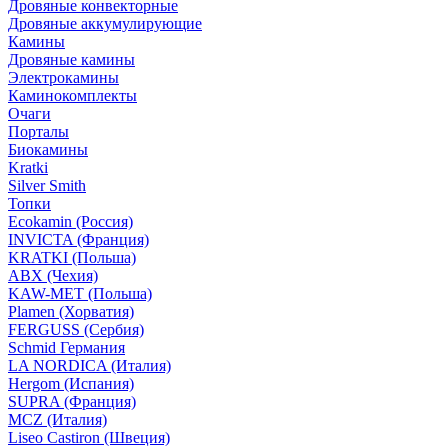
Дровяные конвекторные
Дровяные аккумулирующие
Камины
Дровяные камины
Электрокамины
Каминокомплекты
Очаги
Порталы
Биокамины
Kratki
Silver Smith
Топки
Ecokamin (Россия)
INVICTA (Франция)
KRATKI (Польша)
ABX (Чехия)
KAW-MET (Польша)
Plamen (Хорватия)
FERGUSS (Сербия)
Schmid Германия
LA NORDICA (Италия)
Hergom (Испания)
SUPRA (Франция)
MCZ (Италия)
Liseo Castiron (Швеция)