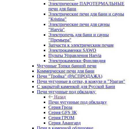
Электрические ПАРОТЕРМАЛЬНЫЕ
печи для бани
Электрические печи для бани и сауны
"Кristina"
Электрические печи для сауны
"Harvia"
Электропечь для бани и сауны
"Премьера"
Запчасти к электрическим печам
Электрокаменки SAWO
Пульты Управления Harvia
Электрокаменки Финляндия
Чугунные Топки банной печи
Коммерческие печи для бани
Печи "Тройка" (РАСПРОДАЖА)
Печи чугунные в сетке, в кожухе и "Ураган"
С закрытой каменкой для Русской Бани
Печи чугунные под обкладку
Назад
Печи чугунные под обкладку
Серия Гроза
Серия GFS ЗК
Серия ГРОМ
Серия Авангард
Печи в каменной облицовке