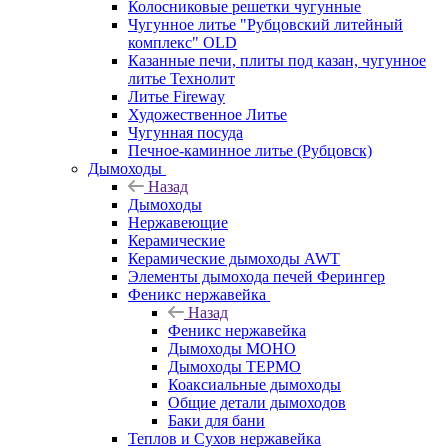
Колосниковые решетки чугунные
Чугунное литье "Рубцовский литейный
комплекс" OLD
Казанные печи, плиты под казан, чугунное
литье Технолит
Литье Fireway
Художественное Литье
Чугунная посуда
Печное-каминное литье (Рубцовск)
Дымоходы
Назад
Дымоходы
Нержавеющие
Керамические
Керамические дымоходы AWT
Элементы дымохода печей Ферингер
Феникс нержавейка
Назад
Феникс нержавейка
Дымоходы МОНО
Дымоходы ТЕРМО
Коаксиальные дымоходы
Общие детали дымоходов
Баки для бани
Теплов и Сухов нержавейка