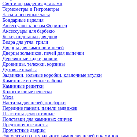
Свет и ограждения для ламп
Термометры и Гигрометры
Часы и песочные часы
Бондарные изделия
Аксессуары к печам Ферингер
Аксессуары для барбекю
Быки, подставки для дров
Ведра для угля, грили
Дверцы для каминов и печей
Дверцы зольников, печей для выпечки
Деревянные кадки, ковши
Дровницы, тележки, корзины
Духовые шкафы
Задвижки, зольные коробки, кладочные втулки
Каминные и печные наборы
Каминные решетки
Колосниковые решетки
Меха
Настилы для печей, конфорки
Передние панели, панели задвижек
Пластины декоративные
Подставки для каминных спичек
Предтопочные листы
Прочистные дверцы
Элементы из натурального камня для печей и каминов