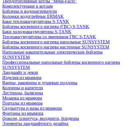
Твердотопливные котлы "Metal-FacH"
Комплектующие к котлам
Бойлеры и водонагреватели
Колонки водогрейные ERMAK
Баки теплоаккумуляторы S-TANK
Бойлеры косвенного нагрева (ГВС) S-TANK
Баки холодоаккумуляторы S-TANK
Теплоаккумуляторы со змеевиком ГВС S-TANK
Бойлеры косвенного нагрева напольные SUNSYSTEM
Бойлеры косвенного нагрева настенные SUNSYSTEM
Напольные накопительные электрические бойлеры
SUNSYSTEM
Профессиональные напольные бойлеры косвенного нагрева
SUNSYSTEM
Ландшафт и декор
Изделия из мрамора
Ванны, раковины и душевые поддоны
Колонны и капители
Лестницы, балясины
Мозаика из мрамора
Порталы из мрамора
Скульптура и вазы из мрамора
Фонтаны из мрамора
Цоколи, плинтуса, молдинги, бордюры
Элементы ландшафтного дизайна