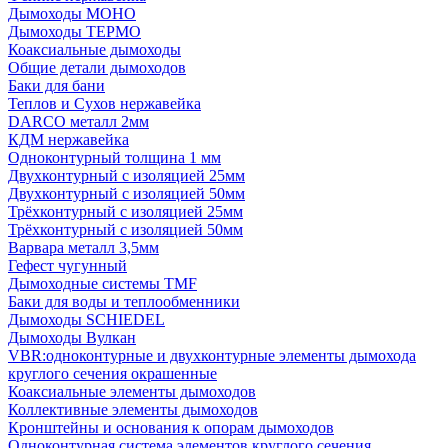
Дымоходы МОНО
Дымоходы ТЕРМО
Коаксиальные дымоходы
Общие детали дымоходов
Баки для бани
Теплов и Сухов нержавейка
DARCO металл 2мм
КДМ нержавейка
Одноконтурный толщина 1 мм
Двухконтурный с изоляцией 25мм
Двухконтурный с изоляцией 50мм
Трёхконтурный с изоляцией 25мм
Трёхконтурный с изоляцией 50мм
Варвара металл 3,5мм
Гефест чугунный
Дымоходные системы TMF
Баки для воды и теплообменники
Дымоходы SCHIEDEL
Дымоходы Вулкан
VBR:одноконтурные и двухконтурные элементы дымохода
круглого сечения окрашенные
Коаксиальные элементы дымоходов
Коллективные элементы дымоходов
Кронштейны и основания к опорам дымоходов
Одноконтурная система элементов круглого сечения