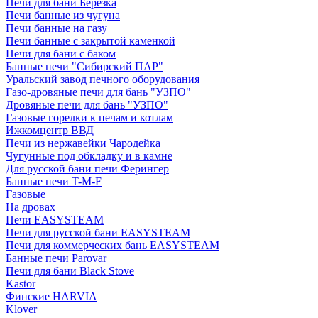
Печи для бани Березка
Печи банные из чугуна
Печи банные на газу
Печи банные с закрытой каменкой
Печи для бани с баком
Банные печи "Сибирский ПАР"
Уральский завод печного оборудования
Газо-дровяные печи для бань "УЗПО"
Дровяные печи для бань "УЗПО"
Газовые горелки к печам и котлам
Ижкомцентр ВВД
Печи из нержавейки Чародейка
Чугунные под обкладку и в камне
Для русской бани печи Ферингер
Банные печи T-M-F
Газовые
На дровах
Печи EASYSTEAM
Печи для русской бани EASYSTEAM
Печи для коммерческих бань EASYSTEAM
Банные печи Parovar
Печи для бани Black Stove
Kastor
Финские HARVIA
Klover