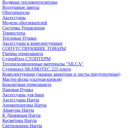
Водяные тепловентиляторы
Воздушные завесы
Обогреватели
Аксессуары
Модели обогревателей
Системы Управления
Термостаты
Тепловые Пушки
Аксессуары и комплектующие
СОПУТСТВУЮЩИЕ ТОВАРЫ
Flamma термозащита
СуперИзол СТОПТЕРМ
Теплоизоляционные материалы "SILCA"
Суперизол SKAMOTEC 225 плита
Комплектующие (экраны защитные и листы предтопочные)
Мастер флэш (скатная кровля)
Базальтовая термозащита
Паровая Пушка
Аксессуары для бани
Аксессуары Harvia
Ароматизаторы Harvia
Абажуры Harvia
К Дровяным Harvia
Косметика Harvia
Светильники Harvia