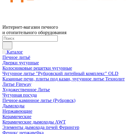
Интернет-магазин печного
и отопительного оборудования
Каталог
Печное литьё
Дверки чугунные
Колосниковые решетки чугунные
Чугунное литье "Рубцовский литейный комплекс" OLD
Казанные печи, плиты под казан, чугунное литье Технолит
Литье Fireway
Художественное Литье
Чугунная посуда
Печное-каминное литье (Рубцовск)
Дымоходы
Нержавеющие
Керамические
Керамические дымоходы AWT
Элементы дымохода печей Ферингер
Феникс нержавейка