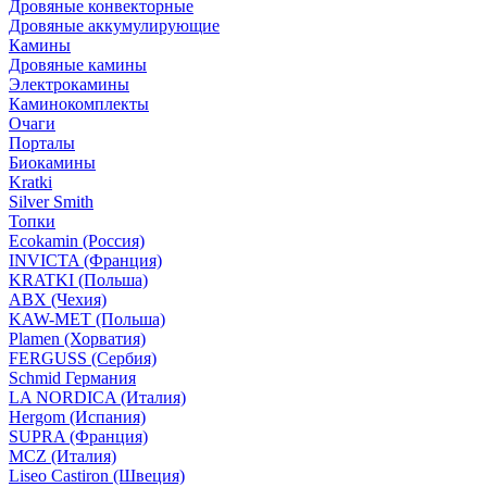
Дровяные конвекторные
Дровяные аккумулирующие
Камины
Дровяные камины
Электрокамины
Каминокомплекты
Очаги
Порталы
Биокамины
Kratki
Silver Smith
Топки
Ecokamin (Россия)
INVICTA (Франция)
KRATKI (Польша)
ABX (Чехия)
KAW-MET (Польша)
Plamen (Хорватия)
FERGUSS (Сербия)
Schmid Германия
LA NORDICA (Италия)
Hergom (Испания)
SUPRA (Франция)
MCZ (Италия)
Liseo Castiron (Швеция)