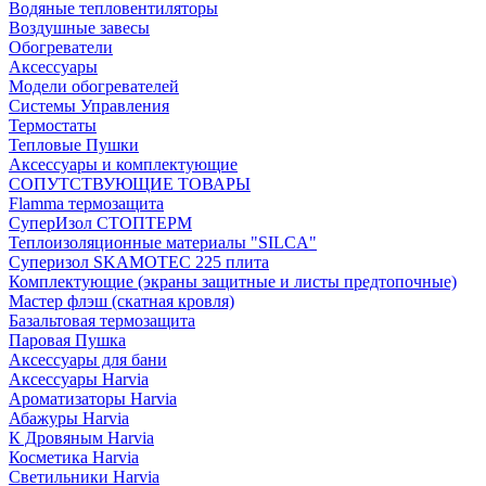
Водяные тепловентиляторы
Воздушные завесы
Обогреватели
Аксессуары
Модели обогревателей
Системы Управления
Термостаты
Тепловые Пушки
Аксессуары и комплектующие
СОПУТСТВУЮЩИЕ ТОВАРЫ
Flamma термозащита
СуперИзол СТОПТЕРМ
Теплоизоляционные материалы "SILCA"
Суперизол SKAMOTEC 225 плита
Комплектующие (экраны защитные и листы предтопочные)
Мастер флэш (скатная кровля)
Базальтовая термозащита
Паровая Пушка
Аксессуары для бани
Аксессуары Harvia
Ароматизаторы Harvia
Абажуры Harvia
К Дровяным Harvia
Косметика Harvia
Светильники Harvia