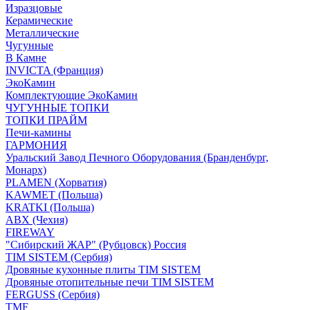
Изразцовые
Керамические
Металлические
Чугунные
В Камне
INVICTA (Франция)
ЭкоКамин
Комплектующие ЭкоКамин
ЧУГУННЫЕ ТОПКИ
ТОПКИ ПРАЙМ
Печи-камины
ГАРМОНИЯ
Уральский Завод Печного Оборудования (Бранденбург,
Монарх)
PLAMEN (Хорватия)
KAWMET (Польша)
KRATKI (Польша)
ABX (Чехия)
FIREWAY
"Сибирский ЖАР" (Рубцовск) Россия
TIM SISTEM (Сербия)
Дровяные кухонные плиты TIM SISTEM
Дровяные отопительные печи TIM SISTEM
FERGUSS (Сербия)
TMF