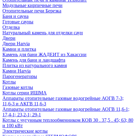
Модульные кирпичные печи
Отопительные печи Березка
Баня и сауна
Готовые сауны
Отделка
Натуральный камень для отделки саун
Двери
Двери Harvia
Камни и плитка
Камень для бани ЖАДЕИТ из Хакассии
Камень для бани и ландшафта
Плитка из натурального камня
Камни Harvia
Парогенераторы
Котлы
Газовые котлы
Котлы серии ИШМА
Аппараты отопительные газовые водогрейные АОГВ 7-3;
11,6-3 и АКГВ 11,6-3
Аппараты отопительные газовые водогрейные АОГВ 11,6-1;
17,4-1; 23,2-1; 29-1
Котлы с чугунным теплообменником КОВ 30 . 37,5 . 45; 63; 80
и 100 кВт
Электрические котлы