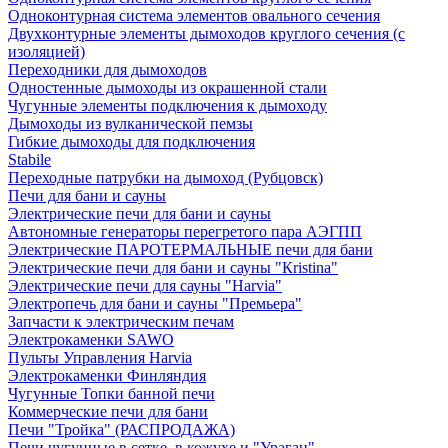
Одноконтурная система элементов овального сечения
Двухконтурные элементы дымоходов круглого сечения (с
изоляцией)
Переходники для дымоходов
Одностенные дымоходы из окрашенной стали
Чугунные элементы подключения к дымоходу
Дымоходы из вулканической пемзы
Гибкие дымоходы для подключения
Stabile
Переходные патрубки на дымоход (Рубцовск)
Печи для бани и сауны
Электрические печи для бани и сауны
Автономные генераторы перегретого пара АЭГПП
Электрические ПАРОТЕРМАЛЬНЫЕ печи для бани
Электрические печи для бани и сауны "Кristina"
Электрические печи для сауны "Harvia"
Электропечь для бани и сауны "Премьера"
Запчасти к электрическим печам
Электрокаменки SAWO
Пульты Управления Harvia
Электрокаменки Финляндия
Чугунные Топки банной печи
Коммерческие печи для бани
Печи "Тройка" (РАСПРОДАЖА)
Печи чугунные в сетке, в кожухе и "Ураган"