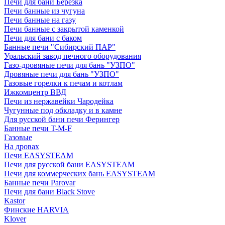
Печи для бани Березка
Печи банные из чугуна
Печи банные на газу
Печи банные с закрытой каменкой
Печи для бани с баком
Банные печи "Сибирский ПАР"
Уральский завод печного оборудования
Газо-дровяные печи для бань "УЗПО"
Дровяные печи для бань "УЗПО"
Газовые горелки к печам и котлам
Ижкомцентр ВВД
Печи из нержавейки Чародейка
Чугунные под обкладку и в камне
Для русской бани печи Ферингер
Банные печи T-M-F
Газовые
На дровах
Печи EASYSTEAM
Печи для русской бани EASYSTEAM
Печи для коммерческих бань EASYSTEAM
Банные печи Parovar
Печи для бани Black Stove
Kastor
Финские HARVIA
Klover