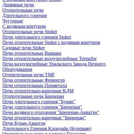
Дровяные печи
Отопительные печи
Длительного горения
Чугунные
C водяным контуром
Отопительные печи Stoker
Печи длительного горения Stoker
Печи отопительные Stoker с водяным контуром
Садовые печи Stoker
Печи отопительные Варвара
Печи отопительные воздухогрейные Termofor
Печи воздухогрейные Уральского Завода Печного
Оборудования
Отопительные печи TMF
Печи отопительные Ферингер
Печи отопительные Прометалл
Печи отопительно-варочные КДМ
Отопительные печи Бренеран
Печи длительного горения "Буран"
Печи длительного горения "Бренеран"
Печи водяного отопления "Бренеран-Акватэн"
Печи отопительно-варочные "Бренеран"
Печи Буран-Акватэн
Длительного Горения Клондайк (Булерьян)
Отопительные печи и камины Технолит