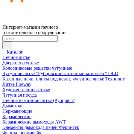
Интернет-магазин печного
и отопительного оборудования
Каталог
Печное литьё
Дверки чугунные
Колосниковые решетки чугунные
Чугунное литье "Рубцовский литейный комплекс" OLD
Казанные печи, плиты под казан, чугунное литье Технолит
Литье Fireway
Художественное Литье
Чугунная посуда
Печное-каминное литье (Рубцовск)
Дымоходы
Нержавеющие
Керамические
Керамические дымоходы AWT
Элементы дымохода печей Ферингер
Феникс нержавейка