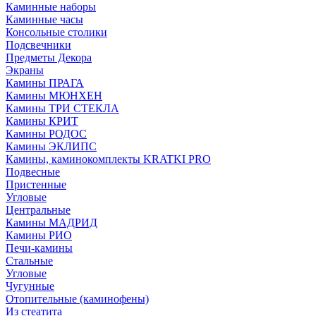
Каминные наборы
Каминные часы
Консольные столики
Подсвечники
Предметы Декора
Экраны
Камины ПРАГА
Камины МЮНХЕН
Камины ТРИ СТЕКЛА
Камины КРИТ
Камины РОДОС
Камины ЭКЛИПС
Камины, каминокомплекты KRATKI PRO
Подвесные
Пристенные
Угловые
Центральные
Камины МАДРИД
Камины РИО
Печи-камины
Стальные
Угловые
Чугунные
Отопительные (каминофены)
Из стеатита