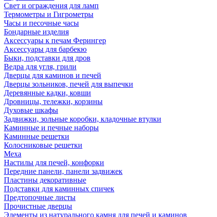
Свет и ограждения для ламп
Термометры и Гигрометры
Часы и песочные часы
Бондарные изделия
Аксессуары к печам Ферингер
Аксессуары для барбекю
Быки, подставки для дров
Ведра для угля, грили
Дверцы для каминов и печей
Дверцы зольников, печей для выпечки
Деревянные кадки, ковши
Дровницы, тележки, корзины
Духовые шкафы
Задвижки, зольные коробки, кладочные втулки
Каминные и печные наборы
Каминные решетки
Колосниковые решетки
Меха
Настилы для печей, конфорки
Передние панели, панели задвижек
Пластины декоративные
Подставки для каминных спичек
Предтопочные листы
Прочистные дверцы
Элементы из натурального камня для печей и каминов