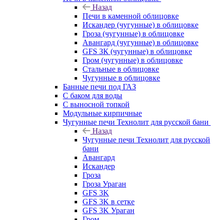
Назад
Печи в каменной облицовке
Искандер (чугунные) в облицовке
Гроза (чугунные) в облицовке
Авангард (чугунные) в облицовке
GFS ЗК (чугунные) в облицовке
Гром (чугунные) в облицовке
Стальные в облицовке
Чугунные в облицовке
Банные печи под ГАЗ
С баком для воды
С выносной топкой
Модульные кирпичные
Чугунные печи Технолит для русской бани
Назад
Чугунные печи Технолит для русской
бани
Авангард
Искандер
Гроза
Гроза Ураган
GFS 3K
GFS 3K в сетке
GFS 3K Ураган
Гром