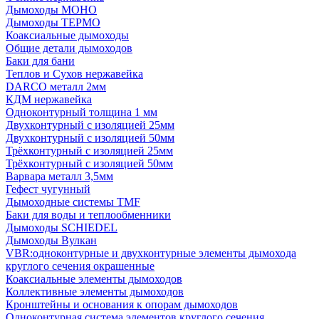
Дымоходы МОНО
Дымоходы ТЕРМО
Коаксиальные дымоходы
Общие детали дымоходов
Баки для бани
Теплов и Сухов нержавейка
DARCO металл 2мм
КДМ нержавейка
Одноконтурный толщина 1 мм
Двухконтурный с изоляцией 25мм
Двухконтурный с изоляцией 50мм
Трёхконтурный с изоляцией 25мм
Трёхконтурный с изоляцией 50мм
Варвара металл 3,5мм
Гефест чугунный
Дымоходные системы TMF
Баки для воды и теплообменники
Дымоходы SCHIEDEL
Дымоходы Вулкан
VBR:одноконтурные и двухконтурные элементы дымохода
круглого сечения окрашенные
Коаксиальные элементы дымоходов
Коллективные элементы дымоходов
Кронштейны и основания к опорам дымоходов
Одноконтурная система элементов круглого сечения