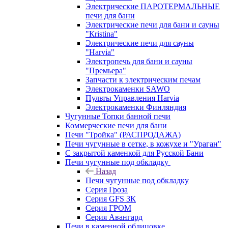
Электрические ПАРОТЕРМАЛЬНЫЕ
печи для бани
Электрические печи для бани и сауны
"Кristina"
Электрические печи для сауны
"Harvia"
Электропечь для бани и сауны
"Премьера"
Запчасти к электрическим печам
Электрокаменки SAWO
Пульты Управления Harvia
Электрокаменки Финляндия
Чугунные Топки банной печи
Коммерческие печи для бани
Печи "Тройка" (РАСПРОДАЖА)
Печи чугунные в сетке, в кожухе и "Ураган"
С закрытой каменкой для Русской Бани
Печи чугунные под обкладку
Назад
Печи чугунные под обкладку
Серия Гроза
Серия GFS ЗК
Серия ГРОМ
Серия Авангард
Печи в каменной облицовке