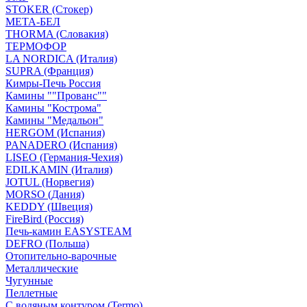
STOKER (Стокер)
МЕТА-БЕЛ
THORMA (Словакия)
ТЕРМОФОР
LA NORDICA (Италия)
SUPRA (Франция)
Кимры-Печь Россия
Камины ""Прованс""
Камины "Кострома"
Камины "Медальон"
HERGOM (Испания)
PANADERO (Испания)
LISEO (Германия-Чехия)
EDILKAMIN (Италия)
JOTUL (Норвегия)
MORSO (Дания)
KEDDY (Швеция)
FireBird (Россия)
Печь-камин EASYSTEAM
DEFRO (Польша)
Отопительно-варочные
Металлические
Чугунные
Пеллетные
С водяным контуром (Termo)