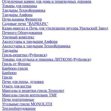
Отделочные камни для дома и пешеходных дорожек
Товары для пикника
Тандыры ТехноКерамика
Тандыры Амфора
Печи-казаны Ферингер
Садовые печи "ВАРВАРА"
Казан-мангал и Печь для утилизации мусора Уральский Завод
Печного Оборудования
Уличный комплекс
Аксессуары к тандырам Амфора
Аксессуары к тандырам ТехноКерамика
Тандыры
Гриль-решетки (Рубцовск)
Товары для отдыха и пикника ЛИТКОМ (Рубцовск)
Гриль от Феникс
Барбекю-грили
Барбекю
Грили
Печи для пицы, духовки
Очаги для костра
Мангалы и решетки-гриль Технолит
Мангалы грили коптильни TMF
Печи портативные
Угольные грили MONOLITH
Теплооборудование