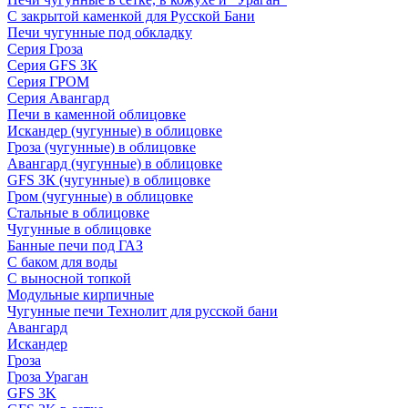
С закрытой каменкой для Русской Бани
Печи чугунные под обкладку
Серия Гроза
Серия GFS ЗК
Серия ГРОМ
Серия Авангард
Печи в каменной облицовке
Искандер (чугунные) в облицовке
Гроза (чугунные) в облицовке
Авангард (чугунные) в облицовке
GFS ЗК (чугунные) в облицовке
Гром (чугунные) в облицовке
Стальные в облицовке
Чугунные в облицовке
Банные печи под ГАЗ
С баком для воды
С выносной топкой
Модульные кирпичные
Чугунные печи Технолит для русской бани
Авангард
Искандер
Гроза
Гроза Ураган
GFS 3K