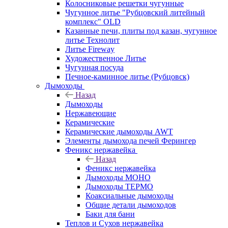
Колосниковые решетки чугунные
Чугунное литье "Рубцовский литейный
комплекс" OLD
Казанные печи, плиты под казан, чугунное
литье Технолит
Литье Fireway
Художественное Литье
Чугунная посуда
Печное-каминное литье (Рубцовск)
Дымоходы
Назад
Дымоходы
Нержавеющие
Керамические
Керамические дымоходы AWT
Элементы дымохода печей Ферингер
Феникс нержавейка
Назад
Феникс нержавейка
Дымоходы МОНО
Дымоходы ТЕРМО
Коаксиальные дымоходы
Общие детали дымоходов
Баки для бани
Теплов и Сухов нержавейка