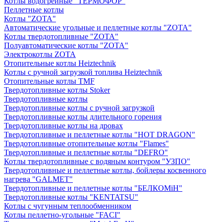
Котлы водогрейные "ТЕРМОФОР"
Пеллетные котлы
Котлы "ZOTA"
Автоматические угольные и пеллетные котлы "ZOTA"
Котлы твердотопливные "ZOTA"
Полуавтоматические котлы "ZOTA"
Электрокотлы ZOTA
Отопительные котлы Heiztechnik
Котлы с ручной загрузкой топлива Heiztechnik
Отопительные котлы TMF
Твердотопливные котлы Stoker
Твердотопливные котлы
Твердотопливные котлы с ручной загрузкой
Твердотопливные котлы длительного горения
Твердотопливные котлы на дровах
Твердотопливные и пеллетные котлы "HOT DRAGON"
Твердотопливные отопительные котлы "Flames"
Твердотопливные и пеллетные котлы "DEFRO"
Котлы твердотопливные с водяным контуром "УЗПО"
Твердотопливные и пеллетные котлы, бойлеры косвенного
нагрева "GALMET"
Твердотопливные и пеллетные котлы "БЕЛКОМiН"
Твердотопливные котлы "KENTATSU"
Котлы с чугунным теплообменником
Котлы пеллетно-угольные "FACI"