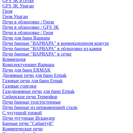
GFS 3K в сетке
GFS 3K Ураган
Гром
Гром Ураган
Печи в облицовке / Гроза
Печи в облицовке / GFS 3K
Печи в облицовке / Гром
Печи для бани Варвара
Печи банные "ВАРВАРА" в конвекционном кожухе
Печи банные "ВАРВАРА" в облицовке из камня
Печи банные "ВАРВАРА" в сетке
Коммерция
Комплектующие Варвара
Печи для бани ERMAK
Дровяные печи для бани Ermak
Газовые печи для бани Ermak
Газовые горелки
Газодровяные печи для бани Ermak
Сибирские печи Термофор
Печи банные толстостенные
Печи банные из нержавеющей стали
С чугунной топкой
Печи чугунные Искандер
Банные печи "Сабантуй"
Коммерческие печи