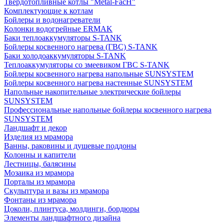
Твердотопливные котлы "Metal-FacH"
Комплектующие к котлам
Бойлеры и водонагреватели
Колонки водогрейные ERMAK
Баки теплоаккумуляторы S-TANK
Бойлеры косвенного нагрева (ГВС) S-TANK
Баки холодоаккумуляторы S-TANK
Теплоаккумуляторы со змеевиком ГВС S-TANK
Бойлеры косвенного нагрева напольные SUNSYSTEM
Бойлеры косвенного нагрева настенные SUNSYSTEM
Напольные накопительные электрические бойлеры
SUNSYSTEM
Профессиональные напольные бойлеры косвенного нагрева
SUNSYSTEM
Ландшафт и декор
Изделия из мрамора
Ванны, раковины и душевые поддоны
Колонны и капители
Лестницы, балясины
Мозаика из мрамора
Порталы из мрамора
Скульптура и вазы из мрамора
Фонтаны из мрамора
Цоколи, плинтуса, молдинги, бордюры
Элементы ландшафтного дизайна