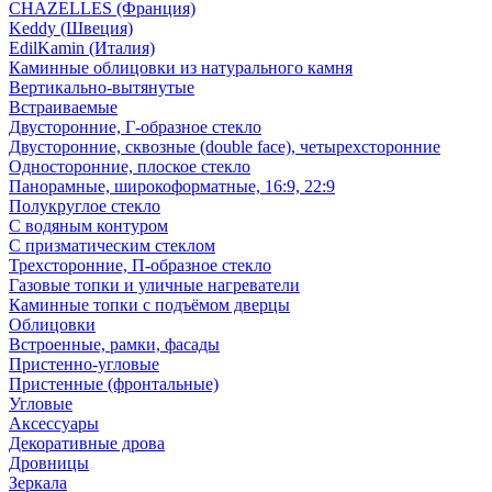
CHAZELLES (Франция)
Keddy (Швеция)
EdilKamin (Италия)
Каминные облицовки из натурального камня
Вертикально-вытянутые
Встраиваемые
Двусторонние, Г-образное стекло
Двусторонние, сквозные (double face), четырехсторонние
Односторонние, плоское стекло
Панорамные, широкоформатные, 16:9, 22:9
Полукруглое стекло
С водяным контуром
С призматическим стеклом
Трехсторонние, П-образное стекло
Газовые топки и уличные нагреватели
Каминные топки с подъёмом дверцы
Облицовки
Встроенные, рамки, фасады
Пристенно-угловые
Пристенные (фронтальные)
Угловые
Аксессуары
Декоративные дрова
Дровницы
Зеркала