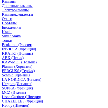
Камины
Дровяные камины
Электрокамины
Каминокомплекты
Очаги
Порталы
Биокамины
Kratki
Silver Smith
Топки
Ecokamin (Россия)
INVICTA (Франция)
KRATKI (Польша)
ABX (Чехия)
KAW-MET (Польша)
Plamen (Хорватия)
FERGUSS (Сербия)
Schmid Германия
LA NORDICA (Италия)
Hergom (Испания)
SUPRA (Франция)
MCZ (Италия)
Liseo Castiron (Швеция)
CHAZELLES (Франция)
Keddy (Швеция)