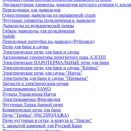
Двухконтурные элементы дымоходов круглого сечения (с изол
Переходники для дымоходов
Одностенные дымоходы из окрашенной стали
Чугунные элементы подключения к дымоходу
Дымоходы из вулканической пемзы
Гибкие дымоходы для подключения
Stabile
Переходные патрубки на дымоход (Рубцовск)
Печи для бани и сауны
Электрические печи для бани и сауны
Автономные генераторы перегретого пара АЭГПП
Электрические ПАРОТЕРМАЛЬНЫЕ печи для бани
Электрические печи для бани и сауны "Кristina"
Электрические печи для сауны "Harvia"
Электропечь для бани и сауны "Премьера"
Запчасти к электрическим печам
Электрокаменки SAWO
Пульты Управления Harvia
Электрокаменки Финляндия
Чугунные Топки банной печи
Коммерческие печи для бани
Печи "Тройка" (РАСПРОДАЖА)
Печи чугунные в сетке, в кожухе и "Ураган"
С закрытой каменкой для Русской Бани
Печи чугунные под обкладку