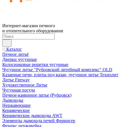
Интернет-магазин печного
и отопительного оборудования
Каталог
Печное литьё
Дверки чугунные
Колосниковые решетки чугунные
Чугунное литье "Рубцовский литейный комплекс" OLD
Казанные печи, плиты под казан, чугунное литье Технолит
Литье Fireway
Художественное Литье
Чугунная посуда
Печное-каминное литье (Рубцовск)
Дымоходы
Нержавеющие
Керамические
Керамические дымоходы AWT
Элементы дымохода печей Ферингер
Феникс нержавейка