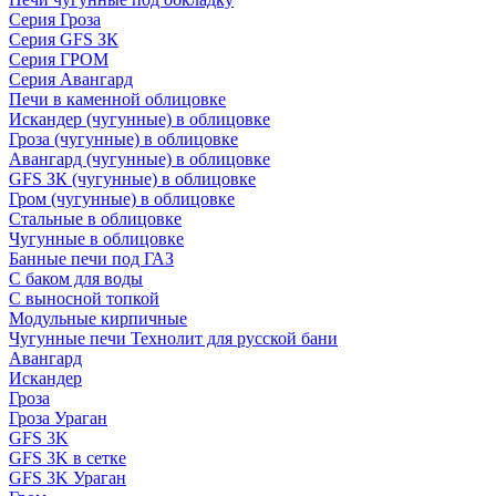
Серия Гроза
Серия GFS ЗК
Серия ГРОМ
Серия Авангард
Печи в каменной облицовке
Искандер (чугунные) в облицовке
Гроза (чугунные) в облицовке
Авангард (чугунные) в облицовке
GFS ЗК (чугунные) в облицовке
Гром (чугунные) в облицовке
Стальные в облицовке
Чугунные в облицовке
Банные печи под ГАЗ
С баком для воды
С выносной топкой
Модульные кирпичные
Чугунные печи Технолит для русской бани
Авангард
Искандер
Гроза
Гроза Ураган
GFS 3K
GFS 3K в сетке
GFS 3K Ураган