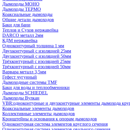
Дымоходы МОНО
Дымоходы ТЕРМО
Коаксиальные дымоходы
Общие детали дымоходов
Баки для бани
Теплов и Сухов нержавейка
DARCO металл 2мм
КДМ нержавейка
Одноконтурный толщина 1 мм
Двухконтурный с изоляцией 25мм
Двухконтурный с изоляцией 50мм
Трёхконтурный с изоляцией 25мм
Трёхконтурный с изоляцией 50мм
Варвара металл 3,5мм
Гефест чугунный
Дымоходные системы TMF
Баки для воды и теплообменники
Дымоходы SCHIEDEL
Дымоходы Вулкан
VBR:одноконтурные и двухконтурные элементы дымохода кру
Коаксиальные элементы дымоходов
Коллективные элементы дымоходов
Кронштейны и основания к опорам дымоходов
Одноконтурная система элементов круглого сечения
Одноконтурная система элементов овального сечения