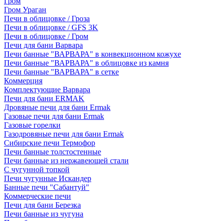
Гром
Гром Ураган
Печи в облицовке / Гроза
Печи в облицовке / GFS 3K
Печи в облицовке / Гром
Печи для бани Варвара
Печи банные "ВАРВАРА" в конвекционном кожухе
Печи банные "ВАРВАРА" в облицовке из камня
Печи банные "ВАРВАРА" в сетке
Коммерция
Комплектующие Варвара
Печи для бани ERMAK
Дровяные печи для бани Ermak
Газовые печи для бани Ermak
Газовые горелки
Газодровяные печи для бани Ermak
Сибирские печи Термофор
Печи банные толстостенные
Печи банные из нержавеющей стали
С чугунной топкой
Печи чугунные Искандер
Банные печи "Сабантуй"
Коммерческие печи
Печи для бани Березка
Печи банные из чугуна