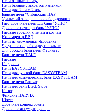
Печи банные на газу
Печи банные с закрытой каменкой
Печи для бани с баком
Банные печи "Сибирский ПАР"
Уральский завод печного оборудования
Газо-дровяные печи для бань "УЗПО"
Дровяные печи для бань "УЗПО"
Газовые горелки к печам и котлам
Ижкомцентр ВВД
Печи из нержавейки Чародейка
Чугунные под обкладку и в камне
Для русской бани печи Ферингер
Банные печи T-M-F
Газовые
На дровах
Печи EASYSTEAM
Печи для русской бани EASYSTEAM
Печи для коммерческих бань EASYSTEAM
Банные печи Parovar
Печи для бани Black Stove
Kastor
Финские HARVIA
Klover
Дровяные конвекторные
Дровяные аккумулирующие