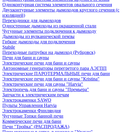
Одноконтурная система элементов овального сечения
Двухконтурные элементы дымоходов круглого сечения (с
изоляцией)
Переходники для дымоходов
Одностенные дымоходы из окрашенной стали
Чугунные элементы подключения к дымоходу
Дымоходы из вулканической пемзы
Гибкие дымоходы для подключения
Stabile
Переходные патрубки на дымоход (Рубцовск)
Печи для бани и сауны
Электрические печи для бани и сауны
Автономные генераторы перегретого пара АЭГПП
Электрические ПАРОТЕРМАЛЬНЫЕ печи для бани
Электрические печи для бани и сауны "Кristina"
Электрические печи для сауны "Harvia"
Электропечь для бани и сауны "Премьера"
Запчасти к электрическим печам
Электрокаменки SAWO
Пульты Управления Harvia
Электрокаменки Финляндия
Чугунные Топки банной печи
Коммерческие печи для бани
Печи "Тройка" (РАСПРОДАЖА)
Печи чугунные в сетке, в кожухе и "Ураган"