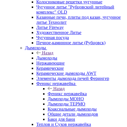
Колосниковые решетки чугунные
Чугунное литье "Рубцовский литейный
комплекс" OLD
Казанные печи, плиты под казан, чугунное
литье Технолит
Литье Fireway
Художественное Литье
Чугунная посуда
Печное-каминное литье (Рубцовск)
Дымоходы
Назад
Дымоходы
Нержавеющие
Керамические
Керамические дымоходы AWT
Элементы дымохода печей Ферингер
Феникс нержавейка
Назад
Феникс нержавейка
Дымоходы МОНО
Дымоходы ТЕРМО
Коаксиальные дымоходы
Общие детали дымоходов
Баки для бани
Теплов и Сухов нержавейка