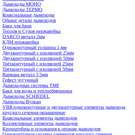
Дымоходы МОНО
Дымоходы ТЕРМО
Коаксиальные дымоходы
Общие детали дымоходов
Баки для бани
Теплов и Сухов нержавейка
DARCO металл 2мм
КДМ нержавейка
Одноконтурный толщина 1 мм
Двухконтурный с изоляцией 25мм
Двухконтурный с изоляцией 50мм
Трёхконтурный с изоляцией 25мм
Трёхконтурный с изоляцией 50мм
Варвара металл 3,5мм
Гефест чугунный
Дымоходные системы TMF
Баки для воды и теплообменники
Дымоходы SCHIEDEL
Дымоходы Вулкан
VBR:одноконтурные и двухконтурные элементы дымохода
круглого сечения окрашенные
Коаксиальные элементы дымоходов
Коллективные элементы дымоходов
Кронштейны и основания к опорам дымоходов
Одноконтурная система элементов круглого сечения