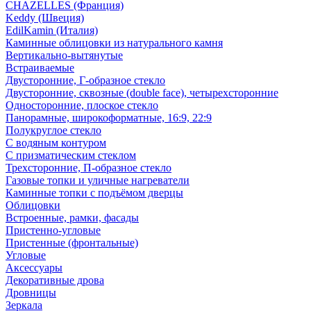
CHAZELLES (Франция)
Keddy (Швеция)
EdilKamin (Италия)
Каминные облицовки из натурального камня
Вертикально-вытянутые
Встраиваемые
Двусторонние, Г-образное стекло
Двусторонние, сквозные (double face), четырехсторонние
Односторонние, плоское стекло
Панорамные, широкоформатные, 16:9, 22:9
Полукруглое стекло
С водяным контуром
С призматическим стеклом
Трехсторонние, П-образное стекло
Газовые топки и уличные нагреватели
Каминные топки с подъёмом дверцы
Облицовки
Встроенные, рамки, фасады
Пристенно-угловые
Пристенные (фронтальные)
Угловые
Аксессуары
Декоративные дрова
Дровницы
Зеркала