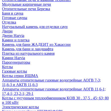
Модульные кирпичные печи
Отопительные печи Березка
Баня и сауна
Готовые сауны
Отделка
Натуральный камень для отделки саун
Двери
Двери Harvia
Камни и плитка
Камень для бани ЖАДЕИТ из Хакассии
Камень для бани и ландшафта
Плитка из натурального камня
Камни Harvia
Парогенераторы
Котлы
Газовые котлы
Котлы серии ИШМА
Аппараты отопительные газовые водогрейные АОГВ 7-3;
11,6-3 и АКГВ 11,6-3
Аппараты отопительные газовые водогрейные АОГВ 11,6-1;
17,4-1; 23,2-1; 29-1
Котлы с чугунным теплообменником КОВ 30 . 37,5 . 45; 63; 80
и 100 кВт
Электрические котлы