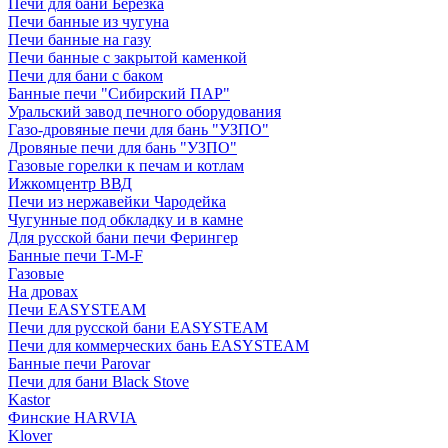
Печи для бани Березка
Печи банные из чугуна
Печи банные на газу
Печи банные с закрытой каменкой
Печи для бани с баком
Банные печи "Сибирский ПАР"
Уральский завод печного оборудования
Газо-дровяные печи для бань "УЗПО"
Дровяные печи для бань "УЗПО"
Газовые горелки к печам и котлам
Ижкомцентр ВВД
Печи из нержавейки Чародейка
Чугунные под обкладку и в камне
Для русской бани печи Ферингер
Банные печи T-M-F
Газовые
На дровах
Печи EASYSTEAM
Печи для русской бани EASYSTEAM
Печи для коммерческих бань EASYSTEAM
Банные печи Parovar
Печи для бани Black Stove
Kastor
Финские HARVIA
Klover