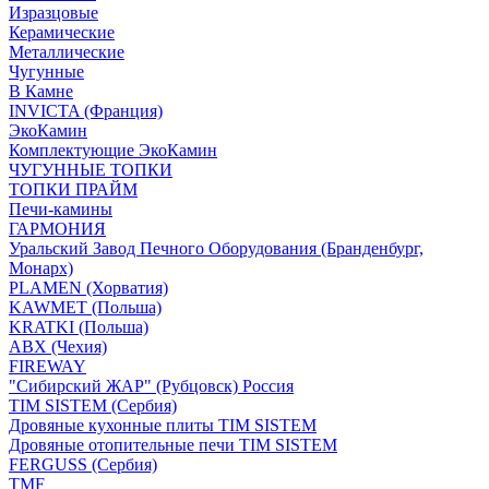
Изразцовые
Керамические
Металлические
Чугунные
В Камне
INVICTA (Франция)
ЭкоКамин
Комплектующие ЭкоКамин
ЧУГУННЫЕ ТОПКИ
ТОПКИ ПРАЙМ
Печи-камины
ГАРМОНИЯ
Уральский Завод Печного Оборудования (Бранденбург,
Монарх)
PLAMEN (Хорватия)
KAWMET (Польша)
KRATKI (Польша)
ABX (Чехия)
FIREWAY
"Сибирский ЖАР" (Рубцовск) Россия
TIM SISTEM (Сербия)
Дровяные кухонные плиты TIM SISTEM
Дровяные отопительные печи TIM SISTEM
FERGUSS (Сербия)
TMF