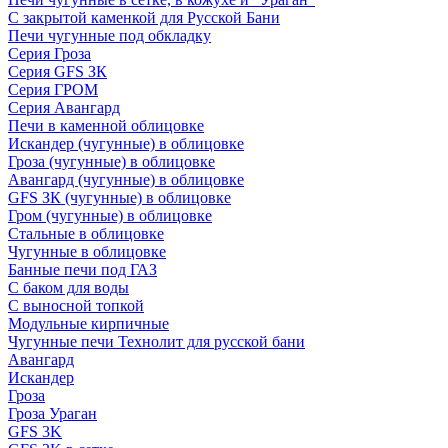
С закрытой каменкой для Русской Бани
Печи чугунные под обкладку
Серия Гроза
Серия GFS ЗК
Серия ГРОМ
Серия Авангард
Печи в каменной облицовке
Искандер (чугунные) в облицовке
Гроза (чугунные) в облицовке
Авангард (чугунные) в облицовке
GFS ЗК (чугунные) в облицовке
Гром (чугунные) в облицовке
Стальные в облицовке
Чугунные в облицовке
Банные печи под ГАЗ
С баком для воды
С выносной топкой
Модульные кирпичные
Чугунные печи Технолит для русской бани
Авангард
Искандер
Гроза
Гроза Ураган
GFS 3K