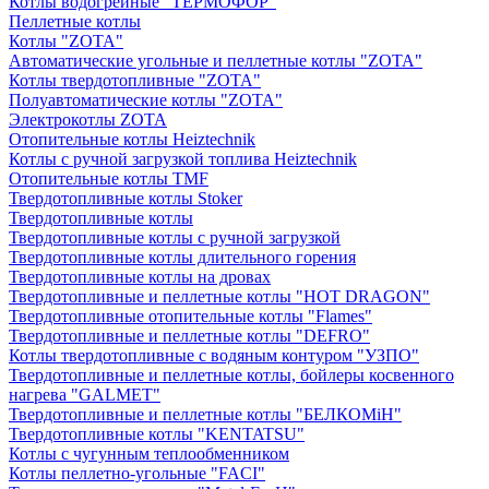
Котлы водогрейные "ТЕРМОФОР"
Пеллетные котлы
Котлы "ZOTA"
Автоматические угольные и пеллетные котлы "ZOTA"
Котлы твердотопливные "ZOTA"
Полуавтоматические котлы "ZOTA"
Электрокотлы ZOTA
Отопительные котлы Heiztechnik
Котлы с ручной загрузкой топлива Heiztechnik
Отопительные котлы TMF
Твердотопливные котлы Stoker
Твердотопливные котлы
Твердотопливные котлы с ручной загрузкой
Твердотопливные котлы длительного горения
Твердотопливные котлы на дровах
Твердотопливные и пеллетные котлы "HOT DRAGON"
Твердотопливные отопительные котлы "Flames"
Твердотопливные и пеллетные котлы "DEFRO"
Котлы твердотопливные с водяным контуром "УЗПО"
Твердотопливные и пеллетные котлы, бойлеры косвенного
нагрева "GALMET"
Твердотопливные и пеллетные котлы "БЕЛКОМiН"
Твердотопливные котлы "KENTATSU"
Котлы с чугунным теплообменником
Котлы пеллетно-угольные "FACI"