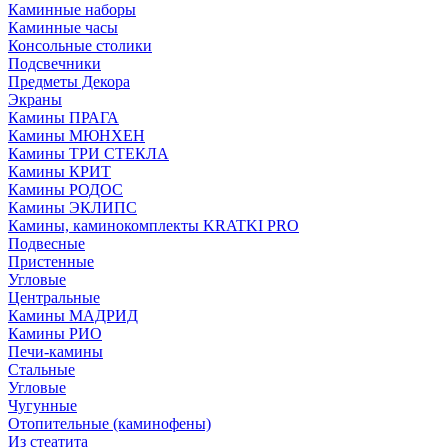
Каминные наборы
Каминные часы
Консольные столики
Подсвечники
Предметы Декора
Экраны
Камины ПРАГА
Камины МЮНХЕН
Камины ТРИ СТЕКЛА
Камины КРИТ
Камины РОДОС
Камины ЭКЛИПС
Камины, каминокомплекты KRATKI PRO
Подвесные
Пристенные
Угловые
Центральные
Камины МАДРИД
Камины РИО
Печи-камины
Стальные
Угловые
Чугунные
Отопительные (каминофены)
Из стеатита