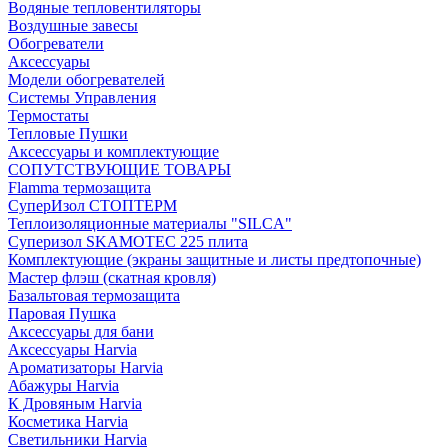
Водяные тепловентиляторы
Воздушные завесы
Обогреватели
Аксессуары
Модели обогревателей
Системы Управления
Термостаты
Тепловые Пушки
Аксессуары и комплектующие
СОПУТСТВУЮЩИЕ ТОВАРЫ
Flamma термозащита
СуперИзол СТОПТЕРМ
Теплоизоляционные материалы "SILCA"
Суперизол SKAMOTEC 225 плита
Комплектующие (экраны защитные и листы предтопочные)
Мастер флэш (скатная кровля)
Базальтовая термозащита
Паровая Пушка
Аксессуары для бани
Аксессуары Harvia
Ароматизаторы Harvia
Абажуры Harvia
К Дровяным Harvia
Косметика Harvia
Светильники Harvia