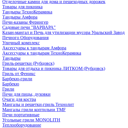
Отделочные камни для дома и пешеходных дорожек
Товары для пикника
Тандыры ТехноКерамика
Тандыры Амфора
Печи-казаны Ферингер
Садовые печи "ВАРВАРА"
Казан-мангал и Печь для утилизации мусора Уральский Завод
Печного Оборудования
Уличный комплекс
Аксессуары к тандырам Амфора
Аксессуары к тандырам ТехноКерамика
Тандыры
Гриль-решетки (Рубцовск)
Товары для отдыха и пикника ЛИТКОМ (Рубцовск)
Гриль от Феникс
Барбекю-грили
Барбекю
Грили
Печи для пицы, духовки
Очаги для костра
Мангалы и решетки-гриль Технолит
Мангалы грили коптильни TMF
Печи портативные
Угольные грили MONOLITH
Теплооборудование