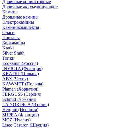
Дровяные конвекторные
Дровяные аккумулирующие
Камины
Дровяные камины
Электрокамины
Каминокомплекты
Очаги
Порталы
Биокамины
Kratki
Silver Smith
Топки
Ecokamin (Россия)
INVICTA (Франция)
KRATKI (Польша)
ABX (Чехия)
KAW-MET (Польша)
Plamen (Хорватия)
FERGUSS (Сербия)
Schmid Германия
LA NORDICA (Италия)
Hergom (Испания)
SUPRA (Франция)
MCZ (Италия)
Liseo Castiron (Швеция)