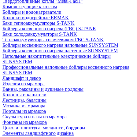
Твердотопливные котлы "Metal-FacH"
Комплектующие к котлам
Бойлеры и водонагреватели
Колонки водогрейные ERMAK
Баки теплоаккумуляторы S-TANK
Бойлеры косвенного нагрева (ГВС) S-TANK
Баки холодоаккумуляторы S-TANK
Теплоаккумуляторы со змеевиком ГВС S-TANK
Бойлеры косвенного нагрева напольные SUNSYSTEM
Бойлеры косвенного нагрева настенные SUNSYSTEM
Напольные накопительные электрические бойлеры
SUNSYSTEM
Профессиональные напольные бойлеры косвенного нагрева
SUNSYSTEM
Ландшафт и декор
Изделия из мрамора
Ванны, раковины и душевые поддоны
Колонны и капители
Лестницы, балясины
Мозаика из мрамора
Порталы из мрамора
Скульптура и вазы из мрамора
Фонтаны из мрамора
Цоколи, плинтуса, молдинги, бордюры
Элементы ландшафтного дизайна