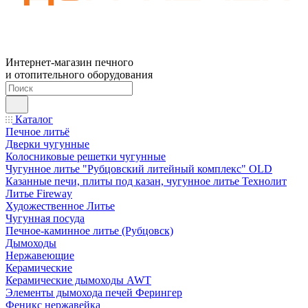
Интернет-магазин печного
и отопительного оборудования
Каталог
Печное литьё
Дверки чугунные
Колосниковые решетки чугунные
Чугунное литье "Рубцовский литейный комплекс" OLD
Казанные печи, плиты под казан, чугунное литье Технолит
Литье Fireway
Художественное Литье
Чугунная посуда
Печное-каминное литье (Рубцовск)
Дымоходы
Нержавеющие
Керамические
Керамические дымоходы AWT
Элементы дымохода печей Ферингер
Феникс нержавейка