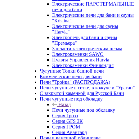
Электрические ПАРОТЕРМАЛЬНЫЕ
печи для бани
Электрические печи для бани и сауны
"Кristina"
Электрические печи для сауны
"Harvia"
Электропечь для бани и сауны
"Премьера"
Запчасти к электрическим печам
Электрокаменки SAWO
Пульты Управления Harvia
Электрокаменки Финляндия
Чугунные Топки банной печи
Коммерческие печи для бани
Печи "Тройка" (РАСПРОДАЖА)
Печи чугунные в сетке, в кожухе и "Ураган"
С закрытой каменкой для Русской Бани
Печи чугунные под обкладку
Назад
Печи чугунные под обкладку
Серия Гроза
Серия GFS ЗК
Серия ГРОМ
Серия Авангард
Печи в каменной облицовке