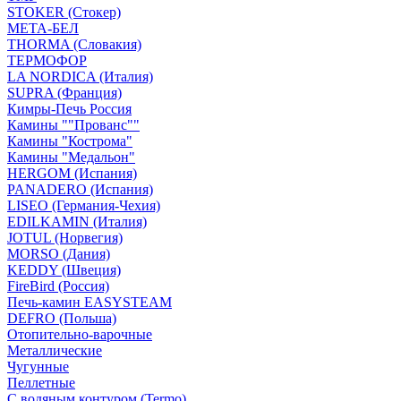
STOKER (Стокер)
МЕТА-БЕЛ
THORMA (Словакия)
ТЕРМОФОР
LA NORDICA (Италия)
SUPRA (Франция)
Кимры-Печь Россия
Камины ""Прованс""
Камины "Кострома"
Камины "Медальон"
HERGOM (Испания)
PANADERO (Испания)
LISEO (Германия-Чехия)
EDILKAMIN (Италия)
JOTUL (Норвегия)
MORSO (Дания)
KEDDY (Швеция)
FireBird (Россия)
Печь-камин EASYSTEAM
DEFRO (Польша)
Отопительно-варочные
Металлические
Чугунные
Пеллетные
С водяным контуром (Termo)