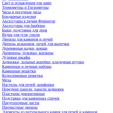
Свет и ограждения для ламп
Термометры и Гигрометры
Часы и песочные часы
Бондарные изделия
Аксессуары к печам Ферингер
Аксессуары для барбекю
Быки, подставки для дров
Ведра для угля, грили
Дверцы для каминов и печей
Дверцы зольников, печей для выпечки
Деревянные кадки, ковши
Дровницы, тележки, корзины
Духовые шкафы
Задвижки, зольные коробки, кладочные втулки
Каминные и печные наборы
Каминные решетки
Колосниковые решетки
Меха
Настилы для печей, конфорки
Передние панели, панели задвижек
Пластины декоративные
Подставки для каминных спичек
Предтопочные листы
Прочистные дверцы
Элементы из натурального камня для печей и каминов