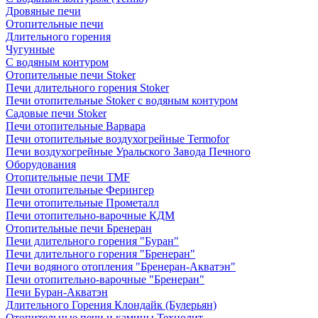
Дровяные печи
Отопительные печи
Длительного горения
Чугунные
C водяным контуром
Отопительные печи Stoker
Печи длительного горения Stoker
Печи отопительные Stoker с водяным контуром
Садовые печи Stoker
Печи отопительные Варвара
Печи отопительные воздухогрейные Termofor
Печи воздухогрейные Уральского Завода Печного
Оборудования
Отопительные печи TMF
Печи отопительные Ферингер
Печи отопительные Прометалл
Печи отопительно-варочные КДМ
Отопительные печи Бренеран
Печи длительного горения "Буран"
Печи длительного горения "Бренеран"
Печи водяного отопления "Бренеран-Акватэн"
Печи отопительно-варочные "Бренеран"
Печи Буран-Акватэн
Длительного Горения Клондайк (Булерьян)
Отопительные печи и камины Технолит