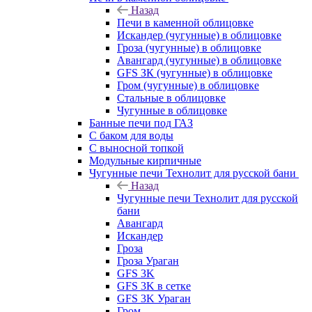
Назад
Печи в каменной облицовке
Искандер (чугунные) в облицовке
Гроза (чугунные) в облицовке
Авангард (чугунные) в облицовке
GFS ЗК (чугунные) в облицовке
Гром (чугунные) в облицовке
Стальные в облицовке
Чугунные в облицовке
Банные печи под ГАЗ
С баком для воды
С выносной топкой
Модульные кирпичные
Чугунные печи Технолит для русской бани
Назад
Чугунные печи Технолит для русской
бани
Авангард
Искандер
Гроза
Гроза Ураган
GFS 3K
GFS 3K в сетке
GFS 3K Ураган
Гром