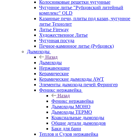
Колосниковые решетки чугунные
Чугунное литье "Рубцовский литейный
комплекс" OLD
Казанные печи, плиты под казан, чугунное
литье Технолит
Литье Fireway
Художественное Литье
Чугунная посуда
Печное-каминное литье (Рубцовск)
Дымоходы
Назад
Дымоходы
Нержавеющие
Керамические
Керамические дымоходы AWT
Элементы дымохода печей Ферингер
Феникс нержавейка
Назад
Феникс нержавейка
Дымоходы МОНО
Дымоходы ТЕРМО
Коаксиальные дымоходы
Общие детали дымоходов
Баки для бани
Теплов и Сухов нержавейка