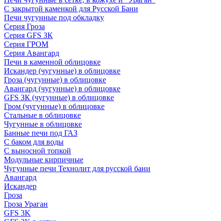
С закрытой каменкой для Русской Бани
Печи чугунные под обкладку
Серия Гроза
Серия GFS ЗК
Серия ГРОМ
Серия Авангард
Печи в каменной облицовке
Искандер (чугунные) в облицовке
Гроза (чугунные) в облицовке
Авангард (чугунные) в облицовке
GFS ЗК (чугунные) в облицовке
Гром (чугунные) в облицовке
Стальные в облицовке
Чугунные в облицовке
Банные печи под ГАЗ
С баком для воды
С выносной топкой
Модульные кирпичные
Чугунные печи Технолит для русской бани
Авангард
Искандер
Гроза
Гроза Ураган
GFS 3K