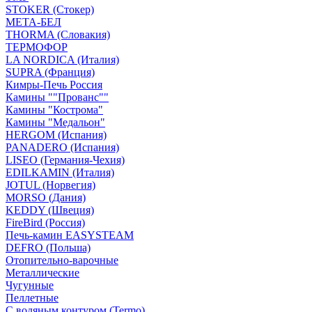
STOKER (Стокер)
МЕТА-БЕЛ
THORMA (Словакия)
ТЕРМОФОР
LA NORDICA (Италия)
SUPRA (Франция)
Кимры-Печь Россия
Камины ""Прованс""
Камины "Кострома"
Камины "Медальон"
HERGOM (Испания)
PANADERO (Испания)
LISEO (Германия-Чехия)
EDILKAMIN (Италия)
JOTUL (Норвегия)
MORSO (Дания)
KEDDY (Швеция)
FireBird (Россия)
Печь-камин EASYSTEAM
DEFRO (Польша)
Отопительно-варочные
Металлические
Чугунные
Пеллетные
С водяным контуром (Termo)