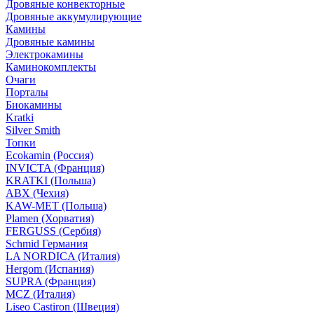
Дровяные конвекторные
Дровяные аккумулирующие
Камины
Дровяные камины
Электрокамины
Каминокомплекты
Очаги
Порталы
Биокамины
Kratki
Silver Smith
Топки
Ecokamin (Россия)
INVICTA (Франция)
KRATKI (Польша)
ABX (Чехия)
KAW-MET (Польша)
Plamen (Хорватия)
FERGUSS (Сербия)
Schmid Германия
LA NORDICA (Италия)
Hergom (Испания)
SUPRA (Франция)
MCZ (Италия)
Liseo Castiron (Швеция)