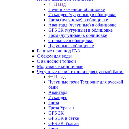
Назад
Печи в каменной облицовке
Искандер (чугунные) в облицовке
Гроза (чугунные) в облицовке
Авангард (чугунные) в облицовке
GFS ЗК (чугунные) в облицовке
Гром (чугунные) в облицовке
Стальные в облицовке
Чугунные в облицовке
Банные печи под ГАЗ
С баком для воды
С выносной топкой
Модульные кирпичные
Чугунные печи Технолит для русской бани
Назад
Чугунные печи Технолит для русской
бани
Авангард
Искандер
Гроза
Гроза Ураган
GFS 3K
GFS 3K в сетке
GFS 3K Ураган
Гром