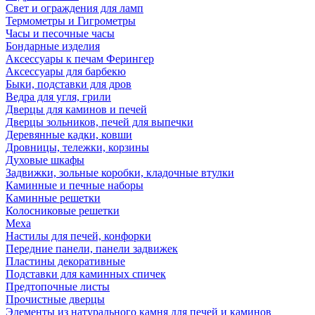
Свет и ограждения для ламп
Термометры и Гигрометры
Часы и песочные часы
Бондарные изделия
Аксессуары к печам Ферингер
Аксессуары для барбекю
Быки, подставки для дров
Ведра для угля, грили
Дверцы для каминов и печей
Дверцы зольников, печей для выпечки
Деревянные кадки, ковши
Дровницы, тележки, корзины
Духовые шкафы
Задвижки, зольные коробки, кладочные втулки
Каминные и печные наборы
Каминные решетки
Колосниковые решетки
Меха
Настилы для печей, конфорки
Передние панели, панели задвижек
Пластины декоративные
Подставки для каминных спичек
Предтопочные листы
Прочистные дверцы
Элементы из натурального камня для печей и каминов