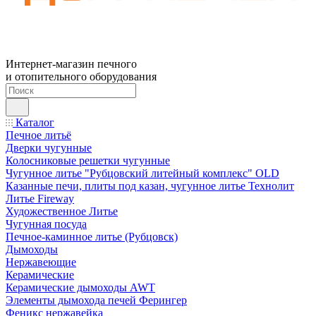
Интернет-магазин печного
и отопительного оборудования
Каталог
Печное литьё
Дверки чугунные
Колосниковые решетки чугунные
Чугунное литье "Рубцовский литейный комплекс" OLD
Казанные печи, плиты под казан, чугунное литье Технолит
Литье Fireway
Художественное Литье
Чугунная посуда
Печное-каминное литье (Рубцовск)
Дымоходы
Нержавеющие
Керамические
Керамические дымоходы AWT
Элементы дымохода печей Ферингер
Феникс нержавейка