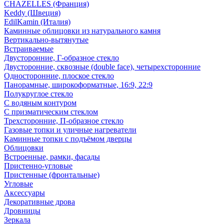
CHAZELLES (Франция)
Keddy (Швеция)
EdilKamin (Италия)
Каминные облицовки из натурального камня
Вертикально-вытянутые
Встраиваемые
Двусторонние, Г-образное стекло
Двусторонние, сквозные (double face), четырехсторонние
Односторонние, плоское стекло
Панорамные, широкоформатные, 16:9, 22:9
Полукруглое стекло
С водяным контуром
С призматическим стеклом
Трехсторонние, П-образное стекло
Газовые топки и уличные нагреватели
Каминные топки с подъёмом дверцы
Облицовки
Встроенные, рамки, фасады
Пристенно-угловые
Пристенные (фронтальные)
Угловые
Аксессуары
Декоративные дрова
Дровницы
Зеркала