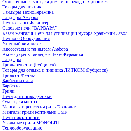
Отделочные камни для дома и пешеходных дорожек
Товары для пикника
Тандыры ТехноКерамика
Тандыры Амфора
Печи-казаны Ферингер
Садовые печи "ВАРВАРА"
Казан-мангал и Печь для утилизации мусора Уральский Завод
Печного Оборудования
Уличный комплекс
Аксессуары к тандырам Амфора
Аксессуары к тандырам ТехноКерамика
Тандыры
Гриль-решетки (Рубцовск)
Товары для отдыха и пикника ЛИТКОМ (Рубцовск)
Гриль от Феникс
Барбекю-грили
Барбекю
Грили
Печи для пицы, духовки
Очаги для костра
Мангалы и решетки-гриль Технолит
Мангалы грили коптильни TMF
Печи портативные
Угольные грили MONOLITH
Теплооборудование