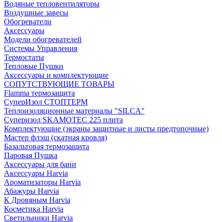
Водяные тепловентиляторы
Воздушные завесы
Обогреватели
Аксессуары
Модели обогревателей
Системы Управления
Термостаты
Тепловые Пушки
Аксессуары и комплектующие
СОПУТСТВУЮЩИЕ ТОВАРЫ
Flamma термозащита
СуперИзол СТОПТЕРМ
Теплоизоляционные материалы "SILCA"
Суперизол SKAMOTEC 225 плита
Комплектующие (экраны защитные и листы предтопочные)
Мастер флэш (скатная кровля)
Базальтовая термозащита
Паровая Пушка
Аксессуары для бани
Аксессуары Harvia
Ароматизаторы Harvia
Абажуры Harvia
К Дровяным Harvia
Косметика Harvia
Светильники Harvia