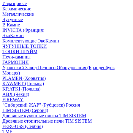
Изразцовые
Керамические
Металлические
Чугунные
В Камне
INVICTA (Франция)
ЭкоКамин
Комплектующие ЭкоКамин
ЧУГУННЫЕ ТОПКИ
ТОПКИ ПРАЙМ
Печи-камины
ГАРМОНИЯ
Уральский Завод Печного Оборудования (Бранденбург,
Монарх)
PLAMEN (Хорватия)
KAWMET (Польша)
KRATKI (Польша)
ABX (Чехия)
FIREWAY
"Сибирский ЖАР" (Рубцовск) Россия
TIM SISTEM (Сербия)
Дровяные кухонные плиты TIM SISTEM
Дровяные отопительные печи TIM SISTEM
FERGUSS (Сербия)
TMF