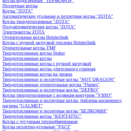
Котлы водогрейные "ТЕРМОФОР"
Пеллетные котлы
Котлы "ZOTA"
Автоматические угольные и пеллетные котлы "ZOTA"
Котлы твердотопливные "ZOTA"
Полуавтоматические котлы "ZOTA"
Электрокотлы ZOTA
Отопительные котлы Heiztechnik
Котлы с ручной загрузкой топлива Heiztechnik
Отопительные котлы TMF
Твердотопливные котлы Stoker
Твердотопливные котлы
Твердотопливные котлы с ручной загрузкой
Твердотопливные котлы длительного горения
Твердотопливные котлы на дровах
Твердотопливные и пеллетные котлы "HOT DRAGON"
Твердотопливные отопительные котлы "Flames"
Твердотопливные и пеллетные котлы "DEFRO"
Котлы твердотопливные с водяным контуром "УЗПО"
Твердотопливные и пеллетные котлы, бойлеры косвенного
нагрева "GALMET"
Твердотопливные и пеллетные котлы "БЕЛКОМiН"
Твердотопливные котлы "KENTATSU"
Котлы с чугунным теплообменником
Котлы пеллетно-угольные "FACI"