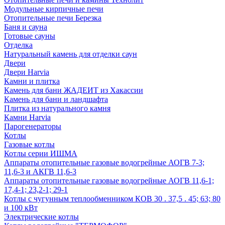
Модульные кирпичные печи
Отопительные печи Березка
Баня и сауна
Готовые сауны
Отделка
Натуральный камень для отделки саун
Двери
Двери Harvia
Камни и плитка
Камень для бани ЖАДЕИТ из Хакассии
Камень для бани и ландшафта
Плитка из натурального камня
Камни Harvia
Парогенераторы
Котлы
Газовые котлы
Котлы серии ИШМА
Аппараты отопительные газовые водогрейные АОГВ 7-3;
11,6-3 и АКГВ 11,6-3
Аппараты отопительные газовые водогрейные АОГВ 11,6-1;
17,4-1; 23,2-1; 29-1
Котлы с чугунным теплообменником КОВ 30 . 37,5 . 45; 63; 80
и 100 кВт
Электрические котлы