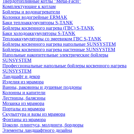
Твердотопливные котлы "Metal-FacH"
Комплектующие к котлам
Бойлеры и водонагреватели
Колонки водогрейные ERMAK
Баки теплоаккумуляторы S-TANK
Бойлеры косвенного нагрева (ГВС) S-TANK
Баки холодоаккумуляторы S-TANK
Теплоаккумуляторы со змеевиком ГВС S-TANK
Бойлеры косвенного нагрева напольные SUNSYSTEM
Бойлеры косвенного нагрева настенные SUNSYSTEM
Напольные накопительные электрические бойлеры
SUNSYSTEM
Профессиональные напольные бойлеры косвенного нагрева
SUNSYSTEM
Ландшафт и декор
Изделия из мрамора
Ванны, раковины и душевые поддоны
Колонны и капители
Лестницы, балясины
Мозаика из мрамора
Порталы из мрамора
Скульптура и вазы из мрамора
Фонтаны из мрамора
Цоколи, плинтуса, молдинги, бордюры
Элементы ландшафтного дизайна