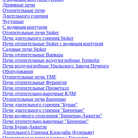
Дровяные печи
Отопительные печи
Длительного горения
Чугунные
C водяным контуром
Отопительные печи Stoker
Печи длительного горения Stoker
Печи отопительные Stoker с водяным контуром
Садовые печи Stoker
Печи отопительные Варвара
Печи отопительные воздухогрейные Termofor
Печи воздухогрейные Уральского Завода Печного
Оборудования
Отопительные печи TMF
Печи отопительные Ферингер
Печи отопительные Прометалл
Печи отопительно-варочные КДМ
Отопительные печи Бренеран
Печи длительного горения "Буран"
Печи длительного горения "Бренеран"
Печи водяного отопления "Бренеран-Акватэн"
Печи отопительно-варочные "Бренеран"
Печи Буран-Акватэн
Длительного Горения Клондайк (Булерьян)
Отопительные печи и камины Технолит