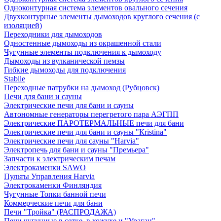
Одноконтурная система элементов овального сечения
Двухконтурные элементы дымоходов круглого сечения (с
изоляцией)
Переходники для дымоходов
Одностенные дымоходы из окрашенной стали
Чугунные элементы подключения к дымоходу
Дымоходы из вулканической пемзы
Гибкие дымоходы для подключения
Stabile
Переходные патрубки на дымоход (Рубцовск)
Печи для бани и сауны
Электрические печи для бани и сауны
Автономные генераторы перегретого пара АЭГПП
Электрические ПАРОТЕРМАЛЬНЫЕ печи для бани
Электрические печи для бани и сауны "Кristina"
Электрические печи для сауны "Harvia"
Электропечь для бани и сауны "Премьера"
Запчасти к электрическим печам
Электрокаменки SAWO
Пульты Управления Harvia
Электрокаменки Финляндия
Чугунные Топки банной печи
Коммерческие печи для бани
Печи "Тройка" (РАСПРОДАЖА)
Печи чугунные в сетке, в кожухе и "Ураган"