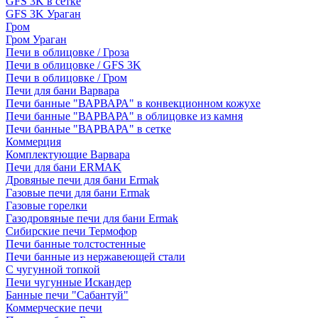
GFS 3K в сетке
GFS 3K Ураган
Гром
Гром Ураган
Печи в облицовке / Гроза
Печи в облицовке / GFS 3K
Печи в облицовке / Гром
Печи для бани Варвара
Печи банные "ВАРВАРА" в конвекционном кожухе
Печи банные "ВАРВАРА" в облицовке из камня
Печи банные "ВАРВАРА" в сетке
Коммерция
Комплектующие Варвара
Печи для бани ERMAK
Дровяные печи для бани Ermak
Газовые печи для бани Ermak
Газовые горелки
Газодровяные печи для бани Ermak
Сибирские печи Термофор
Печи банные толстостенные
Печи банные из нержавеющей стали
С чугунной топкой
Печи чугунные Искандер
Банные печи "Сабантуй"
Коммерческие печи