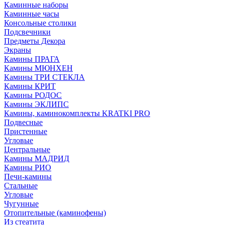
Каминные наборы
Каминные часы
Консольные столики
Подсвечники
Предметы Декора
Экраны
Камины ПРАГА
Камины МЮНХЕН
Камины ТРИ СТЕКЛА
Камины КРИТ
Камины РОДОС
Камины ЭКЛИПС
Камины, каминокомплекты KRATKI PRO
Подвесные
Пристенные
Угловые
Центральные
Камины МАДРИД
Камины РИО
Печи-камины
Стальные
Угловые
Чугунные
Отопительные (каминофены)
Из стеатита