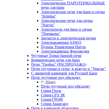
Электрические ПАРОТЕРМАЛЬНЫЕ
печи для бани
Электрические печи для бани и сауны
"Кristina"
Электрические печи для сауны
"Harvia"
Электропечь для бани и сауны
"Премьера"
Запчасти к электрическим печам
Электрокаменки SAWO
Пульты Управления Harvia
Электрокаменки Финляндия
Чугунные Топки банной печи
Коммерческие печи для бани
Печи "Тройка" (РАСПРОДАЖА)
Печи чугунные в сетке, в кожухе и "Ураган"
С закрытой каменкой для Русской Бани
Печи чугунные под обкладку
Назад
Печи чугунные под обкладку
Серия Гроза
Серия GFS ЗК
Серия ГРОМ
Серия Авангард
Печи в каменной облицовке