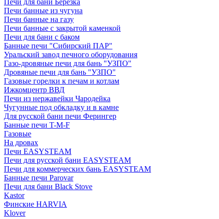
Печи для бани Березка
Печи банные из чугуна
Печи банные на газу
Печи банные с закрытой каменкой
Печи для бани с баком
Банные печи "Сибирский ПАР"
Уральский завод печного оборудования
Газо-дровяные печи для бань "УЗПО"
Дровяные печи для бань "УЗПО"
Газовые горелки к печам и котлам
Ижкомцентр ВВД
Печи из нержавейки Чародейка
Чугунные под обкладку и в камне
Для русской бани печи Ферингер
Банные печи T-M-F
Газовые
На дровах
Печи EASYSTEAM
Печи для русской бани EASYSTEAM
Печи для коммерческих бань EASYSTEAM
Банные печи Parovar
Печи для бани Black Stove
Kastor
Финские HARVIA
Klover