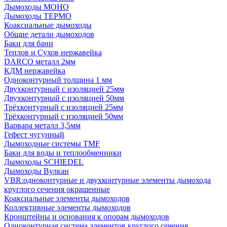
Дымоходы МОНО
Дымоходы ТЕРМО
Коаксиальные дымоходы
Общие детали дымоходов
Баки для бани
Теплов и Сухов нержавейка
DARCO металл 2мм
КДМ нержавейка
Одноконтурный толщина 1 мм
Двухконтурный с изоляцией 25мм
Двухконтурный с изоляцией 50мм
Трёхконтурный с изоляцией 25мм
Трёхконтурный с изоляцией 50мм
Варвара металл 3,5мм
Гефест чугунный
Дымоходные системы TMF
Баки для воды и теплообменники
Дымоходы SCHIEDEL
Дымоходы Вулкан
VBR:одноконтурные и двухконтурные элементы дымохода
круглого сечения окрашенные
Коаксиальные элементы дымоходов
Коллективные элементы дымоходов
Кронштейны и основания к опорам дымоходов
Одноконтурная система элементов круглого сечения