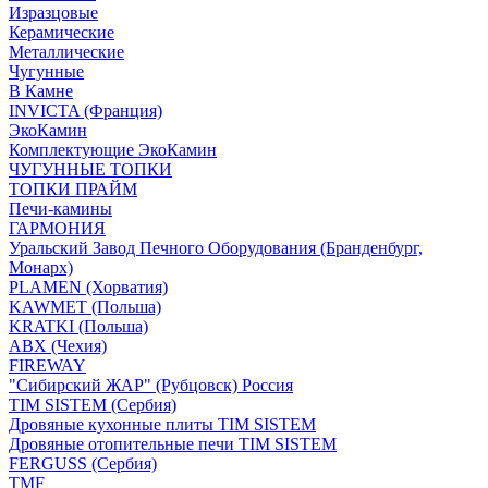
Изразцовые
Керамические
Металлические
Чугунные
В Камне
INVICTA (Франция)
ЭкоКамин
Комплектующие ЭкоКамин
ЧУГУННЫЕ ТОПКИ
ТОПКИ ПРАЙМ
Печи-камины
ГАРМОНИЯ
Уральский Завод Печного Оборудования (Бранденбург,
Монарх)
PLAMEN (Хорватия)
KAWMET (Польша)
KRATKI (Польша)
ABX (Чехия)
FIREWAY
"Сибирский ЖАР" (Рубцовск) Россия
TIM SISTEM (Сербия)
Дровяные кухонные плиты TIM SISTEM
Дровяные отопительные печи TIM SISTEM
FERGUSS (Сербия)
TMF