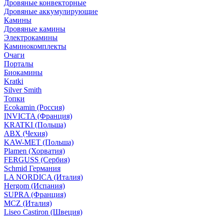
Дровяные конвекторные
Дровяные аккумулирующие
Камины
Дровяные камины
Электрокамины
Каминокомплекты
Очаги
Порталы
Биокамины
Kratki
Silver Smith
Топки
Ecokamin (Россия)
INVICTA (Франция)
KRATKI (Польша)
ABX (Чехия)
KAW-MET (Польша)
Plamen (Хорватия)
FERGUSS (Сербия)
Schmid Германия
LA NORDICA (Италия)
Hergom (Испания)
SUPRA (Франция)
MCZ (Италия)
Liseo Castiron (Швеция)