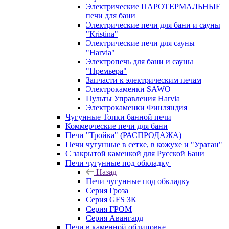
Электрические ПАРОТЕРМАЛЬНЫЕ
печи для бани
Электрические печи для бани и сауны
"Кristina"
Электрические печи для сауны
"Harvia"
Электропечь для бани и сауны
"Премьера"
Запчасти к электрическим печам
Электрокаменки SAWO
Пульты Управления Harvia
Электрокаменки Финляндия
Чугунные Топки банной печи
Коммерческие печи для бани
Печи "Тройка" (РАСПРОДАЖА)
Печи чугунные в сетке, в кожухе и "Ураган"
С закрытой каменкой для Русской Бани
Печи чугунные под обкладку
Назад
Печи чугунные под обкладку
Серия Гроза
Серия GFS ЗК
Серия ГРОМ
Серия Авангард
Печи в каменной облицовке