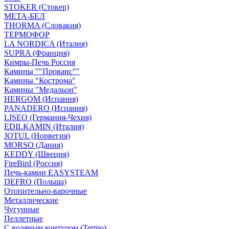
STOKER (Стокер)
МЕТА-БЕЛ
THORMA (Словакия)
ТЕРМОФОР
LA NORDICA (Италия)
SUPRA (Франция)
Кимры-Печь Россия
Камины ""Прованс""
Камины "Кострома"
Камины "Медальон"
HERGOM (Испания)
PANADERO (Испания)
LISEO (Германия-Чехия)
EDILKAMIN (Италия)
JOTUL (Норвегия)
MORSO (Дания)
KEDDY (Швеция)
FireBird (Россия)
Печь-камин EASYSTEAM
DEFRO (Польша)
Отопительно-варочные
Металлические
Чугунные
Пеллетные
С водяным контуром (Termo)