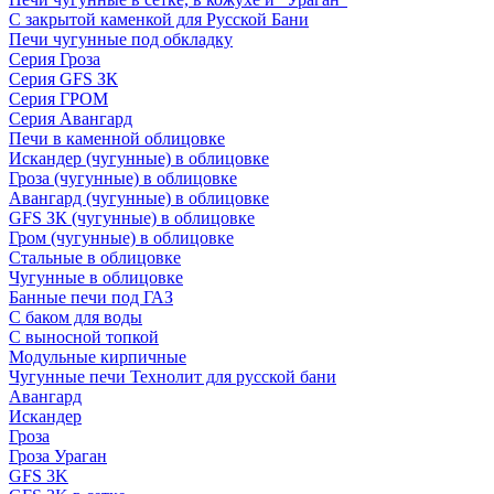
С закрытой каменкой для Русской Бани
Печи чугунные под обкладку
Серия Гроза
Серия GFS ЗК
Серия ГРОМ
Серия Авангард
Печи в каменной облицовке
Искандер (чугунные) в облицовке
Гроза (чугунные) в облицовке
Авангард (чугунные) в облицовке
GFS ЗК (чугунные) в облицовке
Гром (чугунные) в облицовке
Стальные в облицовке
Чугунные в облицовке
Банные печи под ГАЗ
С баком для воды
С выносной топкой
Модульные кирпичные
Чугунные печи Технолит для русской бани
Авангард
Искандер
Гроза
Гроза Ураган
GFS 3K