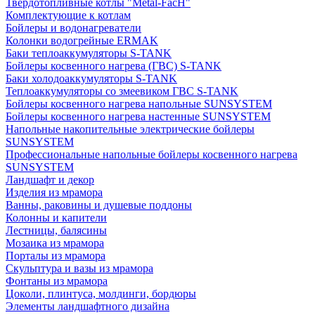
Твердотопливные котлы "Metal-FacH"
Комплектующие к котлам
Бойлеры и водонагреватели
Колонки водогрейные ERMAK
Баки теплоаккумуляторы S-TANK
Бойлеры косвенного нагрева (ГВС) S-TANK
Баки холодоаккумуляторы S-TANK
Теплоаккумуляторы со змеевиком ГВС S-TANK
Бойлеры косвенного нагрева напольные SUNSYSTEM
Бойлеры косвенного нагрева настенные SUNSYSTEM
Напольные накопительные электрические бойлеры
SUNSYSTEM
Профессиональные напольные бойлеры косвенного нагрева
SUNSYSTEM
Ландшафт и декор
Изделия из мрамора
Ванны, раковины и душевые поддоны
Колонны и капители
Лестницы, балясины
Мозаика из мрамора
Порталы из мрамора
Скульптура и вазы из мрамора
Фонтаны из мрамора
Цоколи, плинтуса, молдинги, бордюры
Элементы ландшафтного дизайна