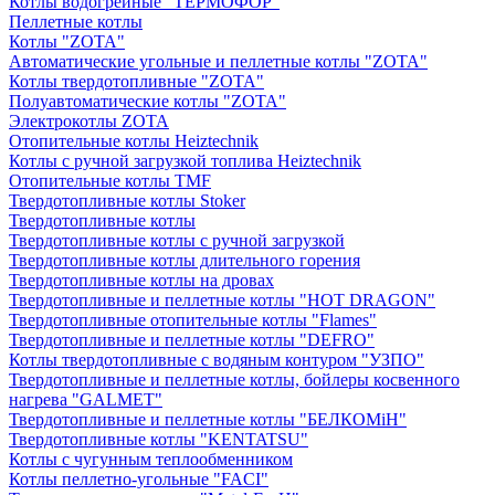
Котлы водогрейные "ТЕРМОФОР"
Пеллетные котлы
Котлы "ZOTA"
Автоматические угольные и пеллетные котлы "ZOTA"
Котлы твердотопливные "ZOTA"
Полуавтоматические котлы "ZOTA"
Электрокотлы ZOTA
Отопительные котлы Heiztechnik
Котлы с ручной загрузкой топлива Heiztechnik
Отопительные котлы TMF
Твердотопливные котлы Stoker
Твердотопливные котлы
Твердотопливные котлы с ручной загрузкой
Твердотопливные котлы длительного горения
Твердотопливные котлы на дровах
Твердотопливные и пеллетные котлы "HOT DRAGON"
Твердотопливные отопительные котлы "Flames"
Твердотопливные и пеллетные котлы "DEFRO"
Котлы твердотопливные с водяным контуром "УЗПО"
Твердотопливные и пеллетные котлы, бойлеры косвенного
нагрева "GALMET"
Твердотопливные и пеллетные котлы "БЕЛКОМiН"
Твердотопливные котлы "KENTATSU"
Котлы с чугунным теплообменником
Котлы пеллетно-угольные "FACI"