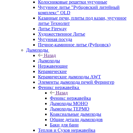
Колосниковые решетки чугунные
Чугунное литье "Рубцовский литейный
комплекс" OLD
Казанные печи, плиты под казан, чугунное
литье Технолит
Литье Fireway
Художественное Литье
Чугунная посуда
Печное-каминное литье (Рубцовск)
Дымоходы
Назад
Дымоходы
Нержавеющие
Керамические
Керамические дымоходы AWT
Элементы дымохода печей Ферингер
Феникс нержавейка
Назад
Феникс нержавейка
Дымоходы МОНО
Дымоходы ТЕРМО
Коаксиальные дымоходы
Общие детали дымоходов
Баки для бани
Теплов и Сухов нержавейка