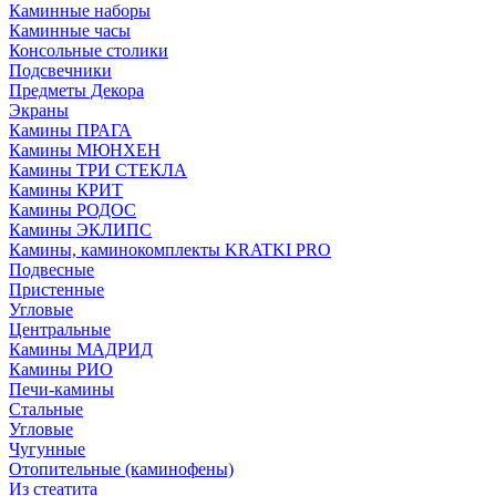
Каминные наборы
Каминные часы
Консольные столики
Подсвечники
Предметы Декора
Экраны
Камины ПРАГА
Камины МЮНХЕН
Камины ТРИ СТЕКЛА
Камины КРИТ
Камины РОДОС
Камины ЭКЛИПС
Камины, каминокомплекты KRATKI PRO
Подвесные
Пристенные
Угловые
Центральные
Камины МАДРИД
Камины РИО
Печи-камины
Стальные
Угловые
Чугунные
Отопительные (каминофены)
Из стеатита