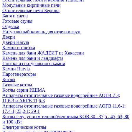
Модульные кирпичные печи
Отопительные печи Березка
Баня и сауна
Готовые сауны
Отделка
Натуральный камень для отделки саун
Двери
Двери Harvia
Камни и плитка
Камень для бани ЖАДЕИТ из Хакассии
Камень для бани и ландшафта
Плитка из натурального камня
Камни Harvia
Парогенераторы
Котлы
Газовые котлы
Котлы серии ИШМА
Аппараты отопительные газовые водогрейные АОГВ 7-3;
11,6-3 и АКГВ 11,6-3
Аппараты отопительные газовые водогрейные АОГВ 11,6-1;
17,4-1; 23,2-1; 29-1
Котлы с чугунным теплообменником КОВ 30 . 37,5 . 45; 63; 80
и 100 кВт
Электрические котлы