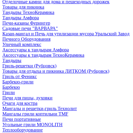
Отделочные камни для дома и пешеходных дорожек
Товары для пикника
Тандыры ТехноКерамика
Тандыры Амфора
Печи-казаны Ферингер
Садовые печи "ВАРВАРА"
Казан-мангал и Печь для утилизации мусора Уральский Завод
Печного Оборудования
Уличный комплекс
Аксессуары к тандырам Амфора
Аксессуары к тандырам ТехноКерамика
Тандыры
Гриль-решетки (Рубцовск)
Товары для отдыха и пикника ЛИТКОМ (Рубцовск)
Гриль от Феникс
Барбекю-грили
Барбекю
Грили
Печи для пицы, духовки
Очаги для костра
Мангалы и решетки-гриль Технолит
Мангалы грили коптильни TMF
Печи портативные
Угольные грили MONOLITH
Теплооборудование