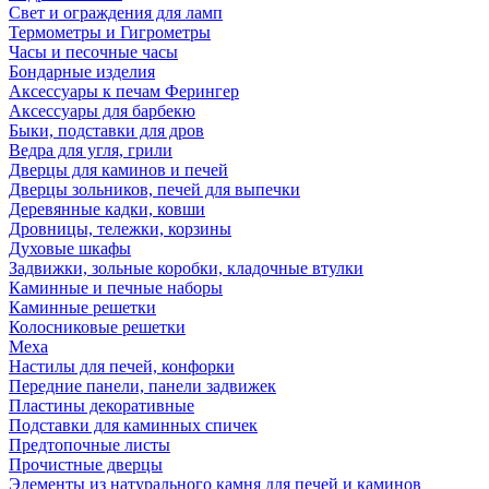
Свет и ограждения для ламп
Термометры и Гигрометры
Часы и песочные часы
Бондарные изделия
Аксессуары к печам Ферингер
Аксессуары для барбекю
Быки, подставки для дров
Ведра для угля, грили
Дверцы для каминов и печей
Дверцы зольников, печей для выпечки
Деревянные кадки, ковши
Дровницы, тележки, корзины
Духовые шкафы
Задвижки, зольные коробки, кладочные втулки
Каминные и печные наборы
Каминные решетки
Колосниковые решетки
Меха
Настилы для печей, конфорки
Передние панели, панели задвижек
Пластины декоративные
Подставки для каминных спичек
Предтопочные листы
Прочистные дверцы
Элементы из натурального камня для печей и каминов