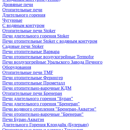
Дровяные печи
Отопительные печи
Длительного горения
Чугунные
C водяным контуром
Отопительные печи Stoker
Печи длительного горения Stoker
Печи отопительные Stoker с водяным контуром
Садовые печи Stoker
Печи отопительные Варвара
Печи отопительные воздухогрейные Termofor
Печи воздухогрейные Уральского Завода Печного
Оборудования
Отопительные печи TMF
Печи отопительные Ферингер
Печи отопительные Прометалл
Печи отопительно-варочные КДМ
Отопительные печи Бренеран
Печи длительного горения "Буран"
Печи длительного горения "Бренеран"
Печи водяного отопления "Бренеран-Акватэн"
Печи отопительно-варочные "Бренеран"
Печи Буран-Акватэн
Длительного Горения Клондайк (Булерьян)
Отопительные печи и камины Технолит