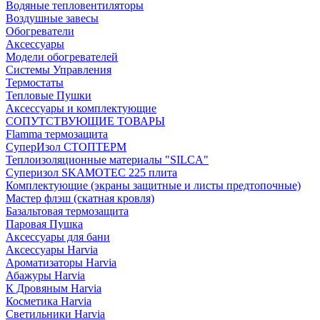
Водяные тепловентиляторы
Воздушные завесы
Обогреватели
Аксессуары
Модели обогревателей
Системы Управления
Термостаты
Тепловые Пушки
Аксессуары и комплектующие
СОПУТСТВУЮЩИЕ ТОВАРЫ
Flamma термозащита
СуперИзол СТОПТЕРМ
Теплоизоляционные материалы "SILCA"
Суперизол SKAMOTEC 225 плита
Комплектующие (экраны защитные и листы предтопочные)
Мастер флэш (скатная кровля)
Базальтовая термозащита
Паровая Пушка
Аксессуары для бани
Аксессуары Harvia
Ароматизаторы Harvia
Абажуры Harvia
К Дровяным Harvia
Косметика Harvia
Светильники Harvia