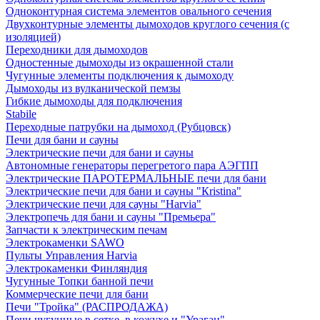
Одноконтурная система элементов овального сечения
Двухконтурные элементы дымоходов круглого сечения (с
изоляцией)
Переходники для дымоходов
Одностенные дымоходы из окрашенной стали
Чугунные элементы подключения к дымоходу
Дымоходы из вулканической пемзы
Гибкие дымоходы для подключения
Stabile
Переходные патрубки на дымоход (Рубцовск)
Печи для бани и сауны
Электрические печи для бани и сауны
Автономные генераторы перегретого пара АЭГПП
Электрические ПАРОТЕРМАЛЬНЫЕ печи для бани
Электрические печи для бани и сауны "Кristina"
Электрические печи для сауны "Harvia"
Электропечь для бани и сауны "Премьера"
Запчасти к электрическим печам
Электрокаменки SAWO
Пульты Управления Harvia
Электрокаменки Финляндия
Чугунные Топки банной печи
Коммерческие печи для бани
Печи "Тройка" (РАСПРОДАЖА)
Печи чугунные в сетке, в кожухе и "Ураган"