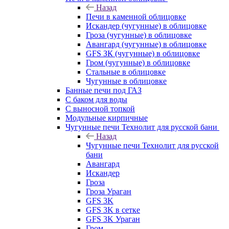
Назад
Печи в каменной облицовке
Искандер (чугунные) в облицовке
Гроза (чугунные) в облицовке
Авангард (чугунные) в облицовке
GFS ЗК (чугунные) в облицовке
Гром (чугунные) в облицовке
Стальные в облицовке
Чугунные в облицовке
Банные печи под ГАЗ
С баком для воды
С выносной топкой
Модульные кирпичные
Чугунные печи Технолит для русской бани
Назад
Чугунные печи Технолит для русской
бани
Авангард
Искандер
Гроза
Гроза Ураган
GFS 3K
GFS 3K в сетке
GFS 3K Ураган
Гром