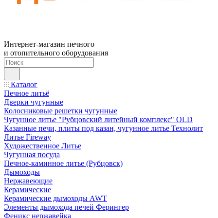
Интернет-магазин печного
и отопительного оборудования
Каталог
Печное литьё
Дверки чугунные
Колосниковые решетки чугунные
Чугунное литье "Рубцовский литейный комплекс" OLD
Казанные печи, плиты под казан, чугунное литье Технолит
Литье Fireway
Художественное Литье
Чугунная посуда
Печное-каминное литье (Рубцовск)
Дымоходы
Нержавеющие
Керамические
Керамические дымоходы AWT
Элементы дымохода печей Ферингер
Феникс нержавейка