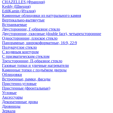
CHAZELLES (Франция)
Keddy (Швеция)
EdilKamin (Италия)
Каминные облицовки из натурального камня
Вертикально-вытянутые
Встраиваемые
Двусторонние, Г-образное стекло
Двусторонние, сквозные (double face), четырехсторонние
Односторонние, плоское стекло
Панорамные, широкоформатные, 16:9, 22:9
Полукруглое стекло
С водяным контуром
С призматическим стеклом
Трехсторонние, П-образное стекло
Газовые топки и уличные нагреватели
Каминные топки с подъёмом дверцы
Облицовки
Встроенные, рамки, фасады
Пристенно-угловые
Пристенные (фронтальные)
Угловые
Аксессуары
Декоративные дрова
Дровницы
Зеркала