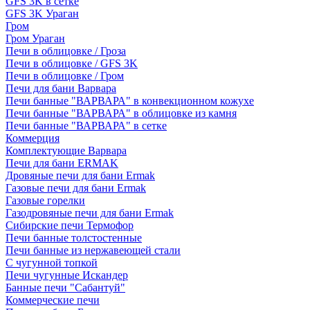
GFS 3K в сетке
GFS 3K Ураган
Гром
Гром Ураган
Печи в облицовке / Гроза
Печи в облицовке / GFS 3K
Печи в облицовке / Гром
Печи для бани Варвара
Печи банные "ВАРВАРА" в конвекционном кожухе
Печи банные "ВАРВАРА" в облицовке из камня
Печи банные "ВАРВАРА" в сетке
Коммерция
Комплектующие Варвара
Печи для бани ERMAK
Дровяные печи для бани Ermak
Газовые печи для бани Ermak
Газовые горелки
Газодровяные печи для бани Ermak
Сибирские печи Термофор
Печи банные толстостенные
Печи банные из нержавеющей стали
С чугунной топкой
Печи чугунные Искандер
Банные печи "Сабантуй"
Коммерческие печи