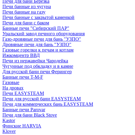
Печи для бани Березка
Печи банные из чугуна
Печи банные на газу
Печи банные с закрытой каменкой
Печи для бани с баком
Банные печи "Сибирский ПАР"
Уральский завод печного оборудования
Газо-дровяные печи для бань "УЗПО"
Дровяные печи для бань "УЗПО"
Газовые горелки к печам и котлам
Ижкомцентр ВВД
Печи из нержавейки Чародейка
Чугунные под обкладку и в камне
Для русской бани печи Ферингер
Банные печи T-M-F
Газовые
На дровах
Печи EASYSTEAM
Печи для русской бани EASYSTEAM
Печи для коммерческих бань EASYSTEAM
Банные печи Parovar
Печи для бани Black Stove
Kastor
Финские HARVIA
Klover