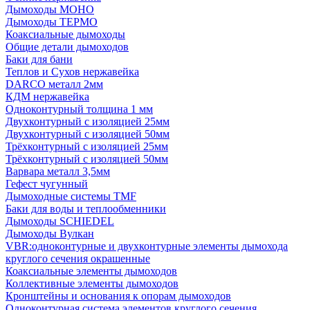
Дымоходы МОНО
Дымоходы ТЕРМО
Коаксиальные дымоходы
Общие детали дымоходов
Баки для бани
Теплов и Сухов нержавейка
DARCO металл 2мм
КДМ нержавейка
Одноконтурный толщина 1 мм
Двухконтурный с изоляцией 25мм
Двухконтурный с изоляцией 50мм
Трёхконтурный с изоляцией 25мм
Трёхконтурный с изоляцией 50мм
Варвара металл 3,5мм
Гефест чугунный
Дымоходные системы TMF
Баки для воды и теплообменники
Дымоходы SCHIEDEL
Дымоходы Вулкан
VBR:одноконтурные и двухконтурные элементы дымохода
круглого сечения окрашенные
Коаксиальные элементы дымоходов
Коллективные элементы дымоходов
Кронштейны и основания к опорам дымоходов
Одноконтурная система элементов круглого сечения