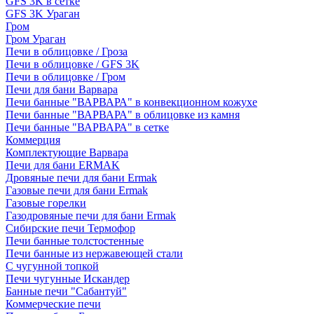
GFS 3K в сетке
GFS 3K Ураган
Гром
Гром Ураган
Печи в облицовке / Гроза
Печи в облицовке / GFS 3K
Печи в облицовке / Гром
Печи для бани Варвара
Печи банные "ВАРВАРА" в конвекционном кожухе
Печи банные "ВАРВАРА" в облицовке из камня
Печи банные "ВАРВАРА" в сетке
Коммерция
Комплектующие Варвара
Печи для бани ERMAK
Дровяные печи для бани Ermak
Газовые печи для бани Ermak
Газовые горелки
Газодровяные печи для бани Ermak
Сибирские печи Термофор
Печи банные толстостенные
Печи банные из нержавеющей стали
С чугунной топкой
Печи чугунные Искандер
Банные печи "Сабантуй"
Коммерческие печи