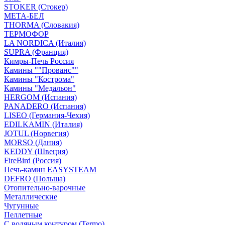
STOKER (Стокер)
МЕТА-БЕЛ
THORMA (Словакия)
ТЕРМОФОР
LA NORDICA (Италия)
SUPRA (Франция)
Кимры-Печь Россия
Камины ""Прованс""
Камины "Кострома"
Камины "Медальон"
HERGOM (Испания)
PANADERO (Испания)
LISEO (Германия-Чехия)
EDILKAMIN (Италия)
JOTUL (Норвегия)
MORSO (Дания)
KEDDY (Швеция)
FireBird (Россия)
Печь-камин EASYSTEAM
DEFRO (Польша)
Отопительно-варочные
Металлические
Чугунные
Пеллетные
С водяным контуром (Termo)