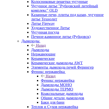
Колосниковые решетки чугунные
Чугунное литье "Рубцовский литейный
комплекс" OLD
Казанные печи, плиты под казан, чугунное
литье Технолит
Литье Fireway
Художественное Литье
Чугунная посуда
Печное-каминное литье (Рубцовск)
Дымоходы
Назад
Дымоходы
Нержавеющие
Керамические
Керамические дымоходы AWT
Элементы дымохода печей Ферингер
Феникс нержавейка
Назад
Феникс нержавейка
Дымоходы МОНО
Дымоходы ТЕРМО
Коаксиальные дымоходы
Общие детали дымоходов
Баки для бани
Теплов и Сухов нержавейка