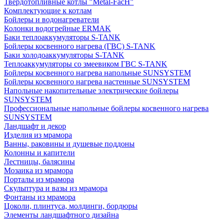
Твердотопливные котлы "Metal-FacH"
Комплектующие к котлам
Бойлеры и водонагреватели
Колонки водогрейные ERMAK
Баки теплоаккумуляторы S-TANK
Бойлеры косвенного нагрева (ГВС) S-TANK
Баки холодоаккумуляторы S-TANK
Теплоаккумуляторы со змеевиком ГВС S-TANK
Бойлеры косвенного нагрева напольные SUNSYSTEM
Бойлеры косвенного нагрева настенные SUNSYSTEM
Напольные накопительные электрические бойлеры
SUNSYSTEM
Профессиональные напольные бойлеры косвенного нагрева
SUNSYSTEM
Ландшафт и декор
Изделия из мрамора
Ванны, раковины и душевые поддоны
Колонны и капители
Лестницы, балясины
Мозаика из мрамора
Порталы из мрамора
Скульптура и вазы из мрамора
Фонтаны из мрамора
Цоколи, плинтуса, молдинги, бордюры
Элементы ландшафтного дизайна