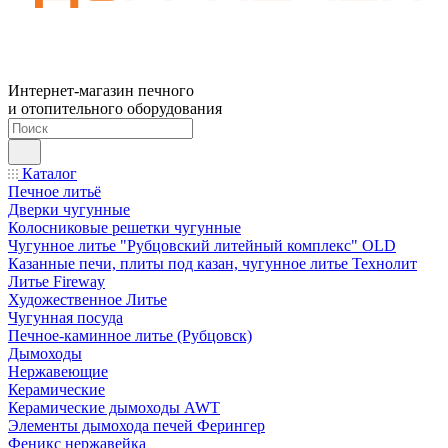
Интернет-магазин печного
и отопительного оборудования
Каталог
Печное литьё
Дверки чугунные
Колосниковые решетки чугунные
Чугунное литье "Рубцовский литейный комплекс" OLD
Казанные печи, плиты под казан, чугунное литье Технолит
Литье Fireway
Художественное Литье
Чугунная посуда
Печное-каминное литье (Рубцовск)
Дымоходы
Нержавеющие
Керамические
Керамические дымоходы AWT
Элементы дымохода печей Ферингер
Феникс нержавейка