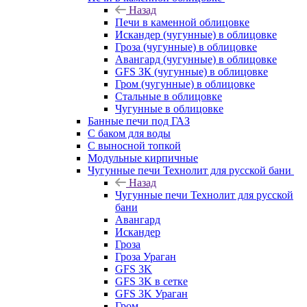
Назад
Печи в каменной облицовке
Искандер (чугунные) в облицовке
Гроза (чугунные) в облицовке
Авангард (чугунные) в облицовке
GFS ЗК (чугунные) в облицовке
Гром (чугунные) в облицовке
Стальные в облицовке
Чугунные в облицовке
Банные печи под ГАЗ
С баком для воды
С выносной топкой
Модульные кирпичные
Чугунные печи Технолит для русской бани
Назад
Чугунные печи Технолит для русской
бани
Авангард
Искандер
Гроза
Гроза Ураган
GFS 3K
GFS 3K в сетке
GFS 3K Ураган
Гром