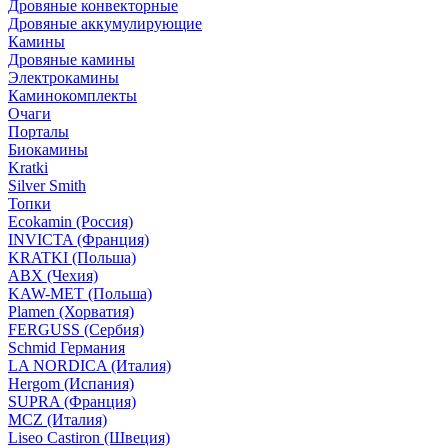
Дровяные конвекторные
Дровяные аккумулирующие
Камины
Дровяные камины
Электрокамины
Каминокомплекты
Очаги
Порталы
Биокамины
Kratki
Silver Smith
Топки
Ecokamin (Россия)
INVICTA (Франция)
KRATKI (Польша)
ABX (Чехия)
KAW-MET (Польша)
Plamen (Хорватия)
FERGUSS (Сербия)
Schmid Германия
LA NORDICA (Италия)
Hergom (Испания)
SUPRA (Франция)
MCZ (Италия)
Liseo Castiron (Швеция)