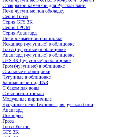
С закрытой каменкой для Русской Бани
Печи чугунные под обкладку
Серия Гроза
Серия GFS ЗК
Серия ГРОМ
Серия Авангард
Печи в каменной облицовке
Искандер (чугунные) в облицовке
Гроза (чугунные) в облицовке
Авангард (чугунные) в облицовке
GFS ЗК (чугунные) в облицовке
Гром (чугунные) в облицовке
Стальные в облицовке
Чугунные в облицовке
Банные печи под ГАЗ
С баком для воды
С выносной топкой
Модульные кирпичные
Чугунные печи Технолит для русской бани
Авангард
Искандер
Гроза
Гроза Ураган
GFS 3K