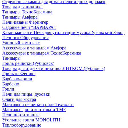
Отделочные камни для дома и пешеходных дорожек
Товары для пикника
Тандыры ТехноКерамика
Тандыры Амфора
Печи-казаны Ферингер
Садовые печи "ВАРВАРА"
Казан-мангал и Печь для утилизации мусора Уральский Завод
Печного Оборудования
Уличный комплекс
Аксессуары к тандырам Амфора
Аксессуары к тандырам ТехноКерамика
Тандыры
Гриль-решетки (Рубцовск)
Товары для отдыха и пикника ЛИТКОМ (Рубцовск)
Гриль от Феникс
Барбекю-грили
Барбекю
Грили
Печи для пицы, духовки
Очаги для костра
Мангалы и решетки-гриль Технолит
Мангалы грили коптильни TMF
Печи портативные
Угольные грили MONOLITH
Теплооборудование