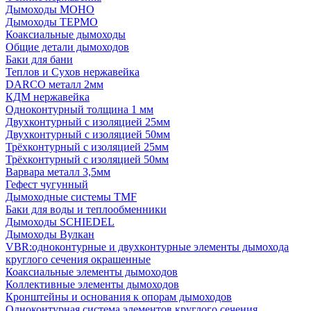
Дымоходы МОНО
Дымоходы ТЕРМО
Коаксиальные дымоходы
Общие детали дымоходов
Баки для бани
Теплов и Сухов нержавейка
DARCO металл 2мм
КДМ нержавейка
Одноконтурный толщина 1 мм
Двухконтурный с изоляцией 25мм
Двухконтурный с изоляцией 50мм
Трёхконтурный с изоляцией 25мм
Трёхконтурный с изоляцией 50мм
Варвара металл 3,5мм
Гефест чугунный
Дымоходные системы TMF
Баки для воды и теплообменники
Дымоходы SCHIEDEL
Дымоходы Вулкан
VBR:одноконтурные и двухконтурные элементы дымохода
круглого сечения окрашенные
Коаксиальные элементы дымоходов
Коллективные элементы дымоходов
Кронштейны и основания к опорам дымоходов
Одноконтурная система элементов круглого сечения