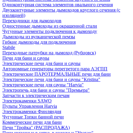
Одноконтурная система элементов овального сечения
Двухконтурные элементы дымоходов круглого сечения (с
изоляцией)
Переходники для дымоходов
Одностенные дымоходы из окрашенной стали
Чугунные элементы подключения к дымоходу
Дымоходы из вулканической пемзы
Гибкие дымоходы для подключения
Stabile
Переходные патрубки на дымоход (Рубцовск)
Печи для бани и сауны
Электрические печи для бани и сауны
Автономные генераторы перегретого пара АЭГПП
Электрические ПАРОТЕРМАЛЬНЫЕ печи для бани
Электрические печи для бани и сауны "Кristina"
Электрические печи для сауны "Harvia"
Электропечь для бани и сауны "Премьера"
Запчасти к электрическим печам
Электрокаменки SAWO
Пульты Управления Harvia
Электрокаменки Финляндия
Чугунные Топки банной печи
Коммерческие печи для бани
Печи "Тройка" (РАСПРОДАЖА)
Печи чугунные в сетке, в кожухе и "Ураган"