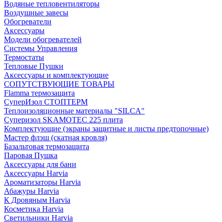
Водяные тепловентиляторы
Воздушные завесы
Обогреватели
Аксессуары
Модели обогревателей
Системы Управления
Термостаты
Тепловые Пушки
Аксессуары и комплектующие
СОПУТСТВУЮЩИЕ ТОВАРЫ
Flamma термозащита
СуперИзол СТОПТЕРМ
Теплоизоляционные материалы "SILCA"
Суперизол SKAMOTEC 225 плита
Комплектующие (экраны защитные и листы предтопочные)
Мастер флэш (скатная кровля)
Базальтовая термозащита
Паровая Пушка
Аксессуары для бани
Аксессуары Harvia
Ароматизаторы Harvia
Абажуры Harvia
К Дровяным Harvia
Косметика Harvia
Светильники Harvia