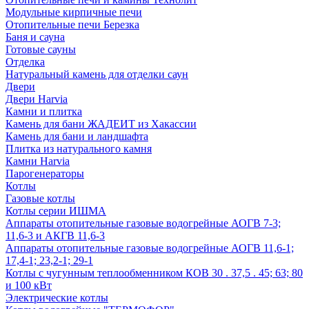
Модульные кирпичные печи
Отопительные печи Березка
Баня и сауна
Готовые сауны
Отделка
Натуральный камень для отделки саун
Двери
Двери Harvia
Камни и плитка
Камень для бани ЖАДЕИТ из Хакассии
Камень для бани и ландшафта
Плитка из натурального камня
Камни Harvia
Парогенераторы
Котлы
Газовые котлы
Котлы серии ИШМА
Аппараты отопительные газовые водогрейные АОГВ 7-3;
11,6-3 и АКГВ 11,6-3
Аппараты отопительные газовые водогрейные АОГВ 11,6-1;
17,4-1; 23,2-1; 29-1
Котлы с чугунным теплообменником КОВ 30 . 37,5 . 45; 63; 80
и 100 кВт
Электрические котлы