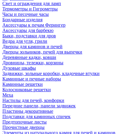
Свет и ограждения для ламп
Термометры и Гигрометры
Часы и песочные часы
Бондарные изделия
Аксессуары к печам Ферингер
Аксессуары для барбекю
Быки, подставки для дров
Ведра для угля, грили
Дверцы для каминов и печей
Дверцы зольников, печей для выпечки
Деревянные кадки, ковши
Дровницы, тележки, корзины
Духовые шкафы
Задвижки, зольные коробки, кладочные втулки
Каминные и печные наборы
Каминные решетки
Колосниковые решетки
Меха
Настилы для печей, конфорки
Передние панели, панели задвижек
Пластины декоративные
Подставки для каминных спичек
Предтопочные листы
Прочистные дверцы
Элементы из натурального камня для печей и каминов