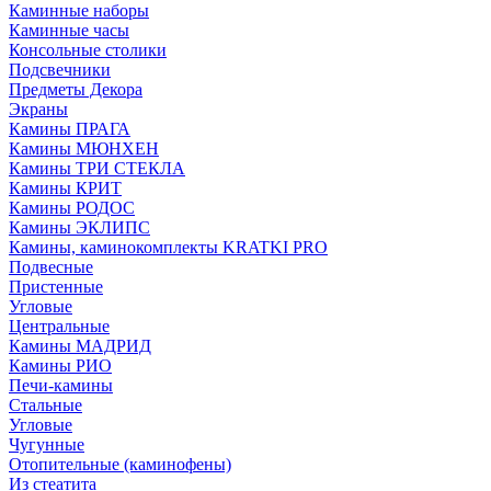
Каминные наборы
Каминные часы
Консольные столики
Подсвечники
Предметы Декора
Экраны
Камины ПРАГА
Камины МЮНХЕН
Камины ТРИ СТЕКЛА
Камины КРИТ
Камины РОДОС
Камины ЭКЛИПС
Камины, каминокомплекты KRATKI PRO
Подвесные
Пристенные
Угловые
Центральные
Камины МАДРИД
Камины РИО
Печи-камины
Стальные
Угловые
Чугунные
Отопительные (каминофены)
Из стеатита