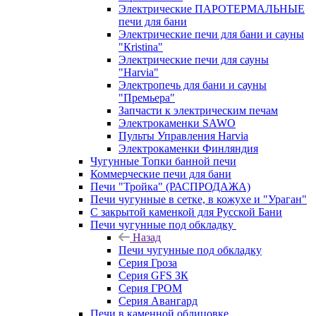
Электрические ПАРОТЕРМАЛЬНЫЕ
печи для бани
Электрические печи для бани и сауны
"Кristina"
Электрические печи для сауны
"Harvia"
Электропечь для бани и сауны
"Премьера"
Запчасти к электрическим печам
Электрокаменки SAWO
Пульты Управления Harvia
Электрокаменки Финляндия
Чугунные Топки банной печи
Коммерческие печи для бани
Печи "Тройка" (РАСПРОДАЖА)
Печи чугунные в сетке, в кожухе и "Ураган"
С закрытой каменкой для Русской Бани
Печи чугунные под обкладку
Назад
Печи чугунные под обкладку
Серия Гроза
Серия GFS ЗК
Серия ГРОМ
Серия Авангард
Печи в каменной облицовке