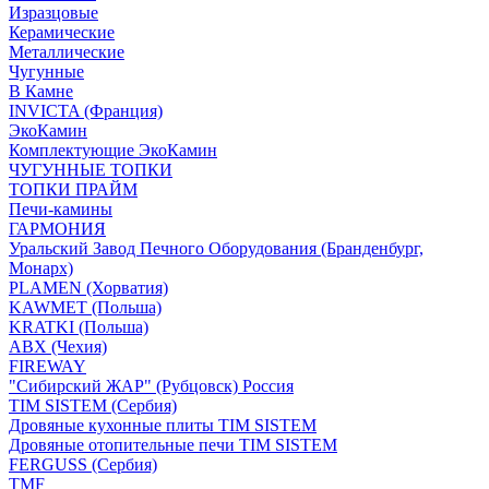
Изразцовые
Керамические
Металлические
Чугунные
В Камне
INVICTA (Франция)
ЭкоКамин
Комплектующие ЭкоКамин
ЧУГУННЫЕ ТОПКИ
ТОПКИ ПРАЙМ
Печи-камины
ГАРМОНИЯ
Уральский Завод Печного Оборудования (Бранденбург,
Монарх)
PLAMEN (Хорватия)
KAWMET (Польша)
KRATKI (Польша)
ABX (Чехия)
FIREWAY
"Сибирский ЖАР" (Рубцовск) Россия
TIM SISTEM (Сербия)
Дровяные кухонные плиты TIM SISTEM
Дровяные отопительные печи TIM SISTEM
FERGUSS (Сербия)
TMF