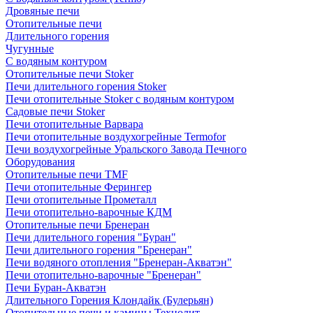
Дровяные печи
Отопительные печи
Длительного горения
Чугунные
C водяным контуром
Отопительные печи Stoker
Печи длительного горения Stoker
Печи отопительные Stoker с водяным контуром
Садовые печи Stoker
Печи отопительные Варвара
Печи отопительные воздухогрейные Termofor
Печи воздухогрейные Уральского Завода Печного
Оборудования
Отопительные печи TMF
Печи отопительные Ферингер
Печи отопительные Прометалл
Печи отопительно-варочные КДМ
Отопительные печи Бренеран
Печи длительного горения "Буран"
Печи длительного горения "Бренеран"
Печи водяного отопления "Бренеран-Акватэн"
Печи отопительно-варочные "Бренеран"
Печи Буран-Акватэн
Длительного Горения Клондайк (Булерьян)
Отопительные печи и камины Технолит