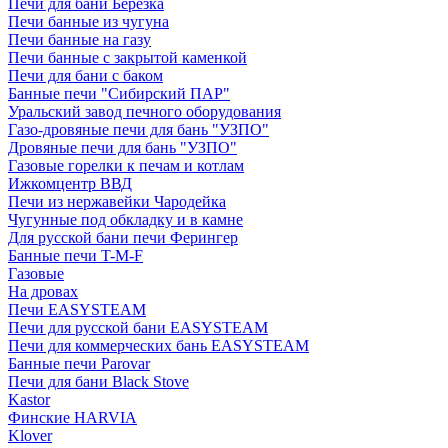
Печи для бани Березка
Печи банные из чугуна
Печи банные на газу
Печи банные с закрытой каменкой
Печи для бани с баком
Банные печи "Сибирский ПАР"
Уральский завод печного оборудования
Газо-дровяные печи для бань "УЗПО"
Дровяные печи для бань "УЗПО"
Газовые горелки к печам и котлам
Ижкомцентр ВВД
Печи из нержавейки Чародейка
Чугунные под обкладку и в камне
Для русской бани печи Ферингер
Банные печи T-M-F
Газовые
На дровах
Печи EASYSTEAM
Печи для русской бани EASYSTEAM
Печи для коммерческих бань EASYSTEAM
Банные печи Parovar
Печи для бани Black Stove
Kastor
Финские HARVIA
Klover