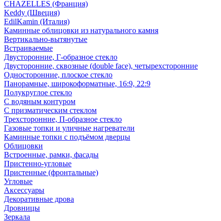
CHAZELLES (Франция)
Keddy (Швеция)
EdilKamin (Италия)
Каминные облицовки из натурального камня
Вертикально-вытянутые
Встраиваемые
Двусторонние, Г-образное стекло
Двусторонние, сквозные (double face), четырехсторонние
Односторонние, плоское стекло
Панорамные, широкоформатные, 16:9, 22:9
Полукруглое стекло
С водяным контуром
С призматическим стеклом
Трехсторонние, П-образное стекло
Газовые топки и уличные нагреватели
Каминные топки с подъёмом дверцы
Облицовки
Встроенные, рамки, фасады
Пристенно-угловые
Пристенные (фронтальные)
Угловые
Аксессуары
Декоративные дрова
Дровницы
Зеркала