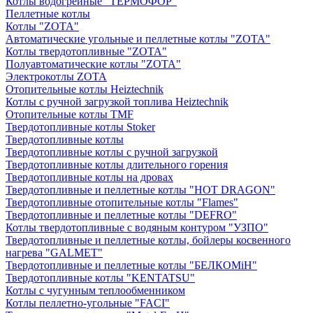
Котлы водогрейные "ТЕРМОФОР"
Пеллетные котлы
Котлы "ZOTA"
Автоматические угольные и пеллетные котлы "ZOTA"
Котлы твердотопливные "ZOTA"
Полуавтоматические котлы "ZOTA"
Электрокотлы ZOTA
Отопительные котлы Heiztechnik
Котлы с ручной загрузкой топлива Heiztechnik
Отопительные котлы TMF
Твердотопливные котлы Stoker
Твердотопливные котлы
Твердотопливные котлы с ручной загрузкой
Твердотопливные котлы длительного горения
Твердотопливные котлы на дровах
Твердотопливные и пеллетные котлы "HOT DRAGON"
Твердотопливные отопительные котлы "Flames"
Твердотопливные и пеллетные котлы "DEFRO"
Котлы твердотопливные с водяным контуром "УЗПО"
Твердотопливные и пеллетные котлы, бойлеры косвенного
нагрева "GALMET"
Твердотопливные и пеллетные котлы "БЕЛКОМiН"
Твердотопливные котлы "KENTATSU"
Котлы с чугунным теплообменником
Котлы пеллетно-угольные "FACI"