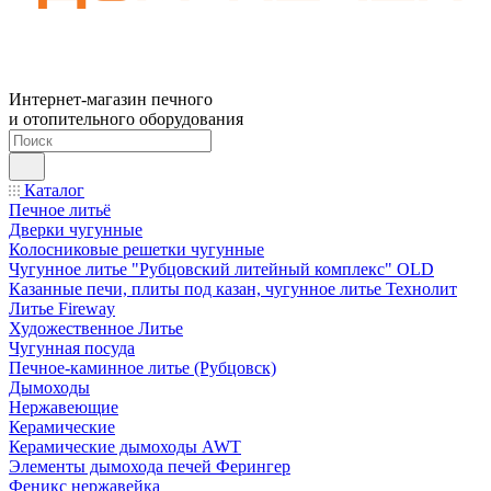
Интернет-магазин печного
и отопительного оборудования
Каталог
Печное литьё
Дверки чугунные
Колосниковые решетки чугунные
Чугунное литье "Рубцовский литейный комплекс" OLD
Казанные печи, плиты под казан, чугунное литье Технолит
Литье Fireway
Художественное Литье
Чугунная посуда
Печное-каминное литье (Рубцовск)
Дымоходы
Нержавеющие
Керамические
Керамические дымоходы AWT
Элементы дымохода печей Ферингер
Феникс нержавейка