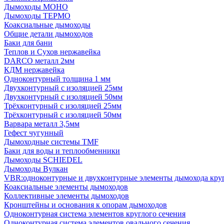
Дымоходы МОНО
Дымоходы ТЕРМО
Коаксиальные дымоходы
Общие детали дымоходов
Баки для бани
Теплов и Сухов нержавейка
DARCO металл 2мм
КДМ нержавейка
Одноконтурный толщина 1 мм
Двухконтурный с изоляцией 25мм
Двухконтурный с изоляцией 50мм
Трёхконтурный с изоляцией 25мм
Трёхконтурный с изоляцией 50мм
Варвара металл 3,5мм
Гефест чугунный
Дымоходные системы TMF
Баки для воды и теплообменники
Дымоходы SCHIEDEL
Дымоходы Вулкан
VBR:одноконтурные и двухконтурные элементы дымохода кру
Коаксиальные элементы дымоходов
Коллективные элементы дымоходов
Кронштейны и основания к опорам дымоходов
Одноконтурная система элементов круглого сечения
Одноконтурная система элементов овального сечения