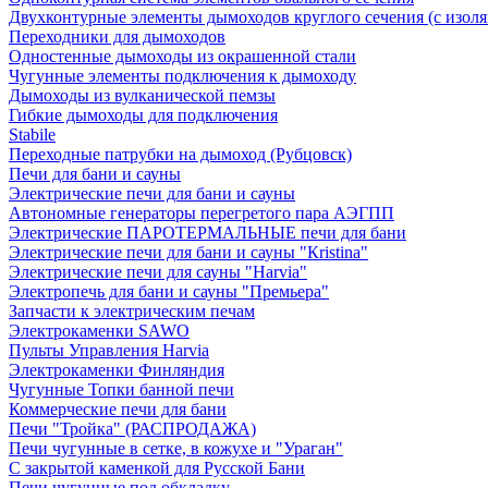
Двухконтурные элементы дымоходов круглого сечения (с изол
Переходники для дымоходов
Одностенные дымоходы из окрашенной стали
Чугунные элементы подключения к дымоходу
Дымоходы из вулканической пемзы
Гибкие дымоходы для подключения
Stabile
Переходные патрубки на дымоход (Рубцовск)
Печи для бани и сауны
Электрические печи для бани и сауны
Автономные генераторы перегретого пара АЭГПП
Электрические ПАРОТЕРМАЛЬНЫЕ печи для бани
Электрические печи для бани и сауны "Кristina"
Электрические печи для сауны "Harvia"
Электропечь для бани и сауны "Премьера"
Запчасти к электрическим печам
Электрокаменки SAWO
Пульты Управления Harvia
Электрокаменки Финляндия
Чугунные Топки банной печи
Коммерческие печи для бани
Печи "Тройка" (РАСПРОДАЖА)
Печи чугунные в сетке, в кожухе и "Ураган"
С закрытой каменкой для Русской Бани
Печи чугунные под обкладку