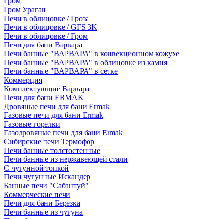
Гром
Гром Ураган
Печи в облицовке / Гроза
Печи в облицовке / GFS 3K
Печи в облицовке / Гром
Печи для бани Варвара
Печи банные "ВАРВАРА" в конвекционном кожухе
Печи банные "ВАРВАРА" в облицовке из камня
Печи банные "ВАРВАРА" в сетке
Коммерция
Комплектующие Варвара
Печи для бани ERMAK
Дровяные печи для бани Ermak
Газовые печи для бани Ermak
Газовые горелки
Газодровяные печи для бани Ermak
Сибирские печи Термофор
Печи банные толстостенные
Печи банные из нержавеющей стали
С чугунной топкой
Печи чугунные Искандер
Банные печи "Сабантуй"
Коммерческие печи
Печи для бани Березка
Печи банные из чугуна