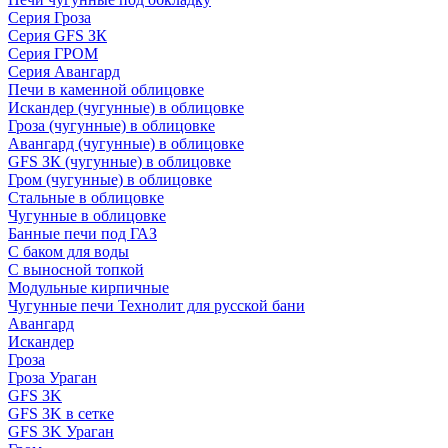
Серия Гроза
Серия GFS ЗК
Серия ГРОМ
Серия Авангард
Печи в каменной облицовке
Искандер (чугунные) в облицовке
Гроза (чугунные) в облицовке
Авангард (чугунные) в облицовке
GFS ЗК (чугунные) в облицовке
Гром (чугунные) в облицовке
Стальные в облицовке
Чугунные в облицовке
Банные печи под ГАЗ
С баком для воды
С выносной топкой
Модульные кирпичные
Чугунные печи Технолит для русской бани
Авангард
Искандер
Гроза
Гроза Ураган
GFS 3K
GFS 3K в сетке
GFS 3K Ураган