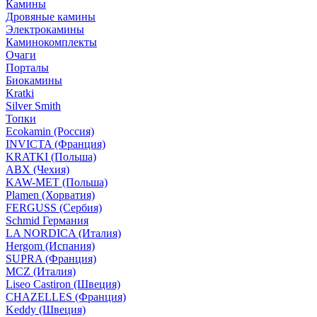
Камины
Дровяные камины
Электрокамины
Каминокомплекты
Очаги
Порталы
Биокамины
Kratki
Silver Smith
Топки
Ecokamin (Россия)
INVICTA (Франция)
KRATKI (Польша)
ABX (Чехия)
KAW-MET (Польша)
Plamen (Хорватия)
FERGUSS (Сербия)
Schmid Германия
LA NORDICA (Италия)
Hergom (Испания)
SUPRA (Франция)
MCZ (Италия)
Liseo Castiron (Швеция)
CHAZELLES (Франция)
Keddy (Швеция)