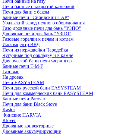
Печи банные на газу
Печи банные с закрытой каменкой
Печи для бани с баком
Банные печи "Сибирский ПАР"
Уральский завод печного оборудования
Газо-дровяные печи для бань "УЗПО"
Дровяные печи для бань "УЗПО"
Газовые горелки к печам и котлам
Ижкомцентр ВВД
Печи из нержавейки Чародейка
Чугунные под обкладку и в камне
Для русской бани печи Ферингер
Банные печи T-M-F
Газовые
На дровах
Печи EASYSTEAM
Печи для русской бани EASYSTEAM
Печи для коммерческих бань EASYSTEAM
Банные печи Parovar
Печи для бани Black Stove
Kastor
Финские HARVIA
Klover
Дровяные конвекторные
Дровяные аккумулирующие