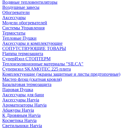
Водяные тепловентиляторы
Воздушные завесы
Обогреватели
Аксессуары
Модели обогревателей
Системы Управления
Термостаты
Тепловые Пушки
Аксессуары и комплектующие
СОПУТСТВУЮЩИЕ ТОВАРЫ
Flamma термозащита
СуперИзол СТОПТЕРМ
Теплоизоляционные материалы "SILCA"
Суперизол SKAMOTEC 225 плита
Комплектующие (экраны защитные и листы предтопочные)
Мастер флэш (скатная кровля)
Базальтовая термозащита
Паровая Пушка
Аксессуары для бани
Аксессуары Harvia
Ароматизаторы Harvia
Абажуры Harvia
К Дровяным Harvia
Косметика Harvia
Светильники Harvia