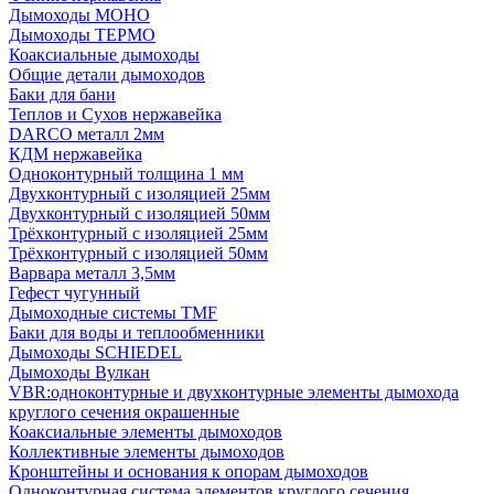
Дымоходы МОНО
Дымоходы ТЕРМО
Коаксиальные дымоходы
Общие детали дымоходов
Баки для бани
Теплов и Сухов нержавейка
DARCO металл 2мм
КДМ нержавейка
Одноконтурный толщина 1 мм
Двухконтурный с изоляцией 25мм
Двухконтурный с изоляцией 50мм
Трёхконтурный с изоляцией 25мм
Трёхконтурный с изоляцией 50мм
Варвара металл 3,5мм
Гефест чугунный
Дымоходные системы TMF
Баки для воды и теплообменники
Дымоходы SCHIEDEL
Дымоходы Вулкан
VBR:одноконтурные и двухконтурные элементы дымохода
круглого сечения окрашенные
Коаксиальные элементы дымоходов
Коллективные элементы дымоходов
Кронштейны и основания к опорам дымоходов
Одноконтурная система элементов круглого сечения