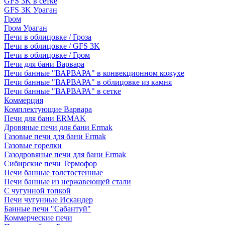
GFS 3K в сетке
GFS 3K Ураган
Гром
Гром Ураган
Печи в облицовке / Гроза
Печи в облицовке / GFS 3K
Печи в облицовке / Гром
Печи для бани Варвара
Печи банные "ВАРВАРА" в конвекционном кожухе
Печи банные "ВАРВАРА" в облицовке из камня
Печи банные "ВАРВАРА" в сетке
Коммерция
Комплектующие Варвара
Печи для бани ERMAK
Дровяные печи для бани Ermak
Газовые печи для бани Ermak
Газовые горелки
Газодровяные печи для бани Ermak
Сибирские печи Термофор
Печи банные толстостенные
Печи банные из нержавеющей стали
С чугунной топкой
Печи чугунные Искандер
Банные печи "Сабантуй"
Коммерческие печи