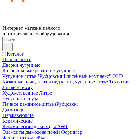
Интернет-магазин печного
и отопительного оборудования
Каталог
Печное литьё
Дверки чугунные
Колосниковые решетки чугунные
Чугунное литье "Рубцовский литейный комплекс" OLD
Казанные печи, плиты под казан, чугунное литье Технолит
Литье Fireway
Художественное Литье
Чугунная посуда
Печное-каминное литье (Рубцовск)
Дымоходы
Нержавеющие
Керамические
Керамические дымоходы AWT
Элементы дымохода печей Ферингер
Феникс нержавейка