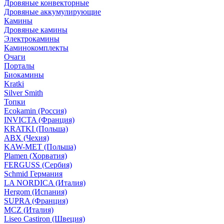
Дровяные конвекторные
Дровяные аккумулирующие
Камины
Дровяные камины
Электрокамины
Каминокомплекты
Очаги
Порталы
Биокамины
Kratki
Silver Smith
Топки
Ecokamin (Россия)
INVICTA (Франция)
KRATKI (Польша)
ABX (Чехия)
KAW-MET (Польша)
Plamen (Хорватия)
FERGUSS (Сербия)
Schmid Германия
LA NORDICA (Италия)
Hergom (Испания)
SUPRA (Франция)
MCZ (Италия)
Liseo Castiron (Швеция)