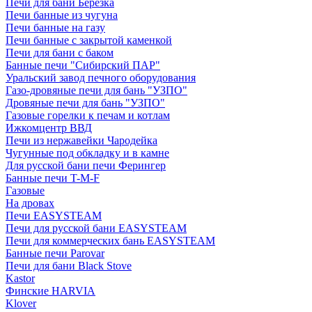
Печи для бани Березка
Печи банные из чугуна
Печи банные на газу
Печи банные с закрытой каменкой
Печи для бани с баком
Банные печи "Сибирский ПАР"
Уральский завод печного оборудования
Газо-дровяные печи для бань "УЗПО"
Дровяные печи для бань "УЗПО"
Газовые горелки к печам и котлам
Ижкомцентр ВВД
Печи из нержавейки Чародейка
Чугунные под обкладку и в камне
Для русской бани печи Ферингер
Банные печи T-M-F
Газовые
На дровах
Печи EASYSTEAM
Печи для русской бани EASYSTEAM
Печи для коммерческих бань EASYSTEAM
Банные печи Parovar
Печи для бани Black Stove
Kastor
Финские HARVIA
Klover