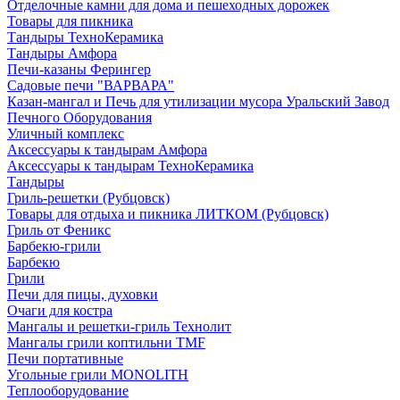
Отделочные камни для дома и пешеходных дорожек
Товары для пикника
Тандыры ТехноКерамика
Тандыры Амфора
Печи-казаны Ферингер
Садовые печи "ВАРВАРА"
Казан-мангал и Печь для утилизации мусора Уральский Завод
Печного Оборудования
Уличный комплекс
Аксессуары к тандырам Амфора
Аксессуары к тандырам ТехноКерамика
Тандыры
Гриль-решетки (Рубцовск)
Товары для отдыха и пикника ЛИТКОМ (Рубцовск)
Гриль от Феникс
Барбекю-грили
Барбекю
Грили
Печи для пицы, духовки
Очаги для костра
Мангалы и решетки-гриль Технолит
Мангалы грили коптильни TMF
Печи портативные
Угольные грили MONOLITH
Теплооборудование