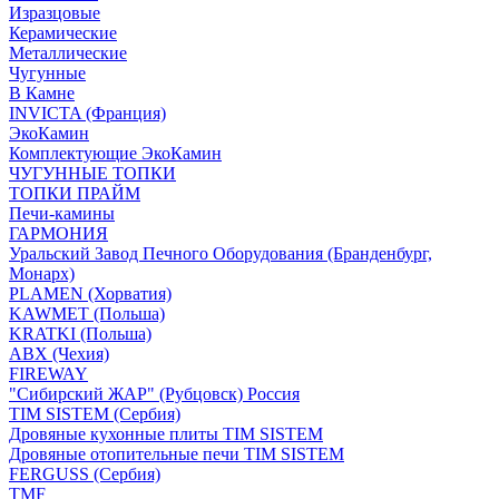
Изразцовые
Керамические
Металлические
Чугунные
В Камне
INVICTA (Франция)
ЭкоКамин
Комплектующие ЭкоКамин
ЧУГУННЫЕ ТОПКИ
ТОПКИ ПРАЙМ
Печи-камины
ГАРМОНИЯ
Уральский Завод Печного Оборудования (Бранденбург,
Монарх)
PLAMEN (Хорватия)
KAWMET (Польша)
KRATKI (Польша)
ABX (Чехия)
FIREWAY
"Сибирский ЖАР" (Рубцовск) Россия
TIM SISTEM (Сербия)
Дровяные кухонные плиты TIM SISTEM
Дровяные отопительные печи TIM SISTEM
FERGUSS (Сербия)
TMF