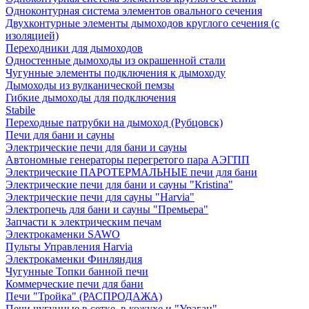
Одноконтурная система элементов овального сечения
Двухконтурные элементы дымоходов круглого сечения (с
изоляцией)
Переходники для дымоходов
Одностенные дымоходы из окрашенной стали
Чугунные элементы подключения к дымоходу
Дымоходы из вулканической пемзы
Гибкие дымоходы для подключения
Stabile
Переходные патрубки на дымоход (Рубцовск)
Печи для бани и сауны
Электрические печи для бани и сауны
Автономные генераторы перегретого пара АЭГПП
Электрические ПАРОТЕРМАЛЬНЫЕ печи для бани
Электрические печи для бани и сауны "Кristina"
Электрические печи для сауны "Harvia"
Электропечь для бани и сауны "Премьера"
Запчасти к электрическим печам
Электрокаменки SAWO
Пульты Управления Harvia
Электрокаменки Финляндия
Чугунные Топки банной печи
Коммерческие печи для бани
Печи "Тройка" (РАСПРОДАЖА)
Печи чугунные в сетке, в кожухе и "Ураган"