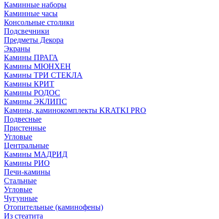
Каминные наборы
Каминные часы
Консольные столики
Подсвечники
Предметы Декора
Экраны
Камины ПРАГА
Камины МЮНХЕН
Камины ТРИ СТЕКЛА
Камины КРИТ
Камины РОДОС
Камины ЭКЛИПС
Камины, каминокомплекты KRATKI PRO
Подвесные
Пристенные
Угловые
Центральные
Камины МАДРИД
Камины РИО
Печи-камины
Стальные
Угловые
Чугунные
Отопительные (каминофены)
Из стеатита