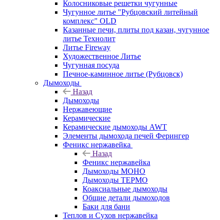
Колосниковые решетки чугунные
Чугунное литье "Рубцовский литейный
комплекс" OLD
Казанные печи, плиты под казан, чугунное
литье Технолит
Литье Fireway
Художественное Литье
Чугунная посуда
Печное-каминное литье (Рубцовск)
Дымоходы
Назад
Дымоходы
Нержавеющие
Керамические
Керамические дымоходы AWT
Элементы дымохода печей Ферингер
Феникс нержавейка
Назад
Феникс нержавейка
Дымоходы МОНО
Дымоходы ТЕРМО
Коаксиальные дымоходы
Общие детали дымоходов
Баки для бани
Теплов и Сухов нержавейка