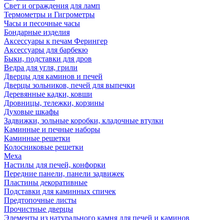
Свет и ограждения для ламп
Термометры и Гигрометры
Часы и песочные часы
Бондарные изделия
Аксессуары к печам Ферингер
Аксессуары для барбекю
Быки, подставки для дров
Ведра для угля, грили
Дверцы для каминов и печей
Дверцы зольников, печей для выпечки
Деревянные кадки, ковши
Дровницы, тележки, корзины
Духовые шкафы
Задвижки, зольные коробки, кладочные втулки
Каминные и печные наборы
Каминные решетки
Колосниковые решетки
Меха
Настилы для печей, конфорки
Передние панели, панели задвижек
Пластины декоративные
Подставки для каминных спичек
Предтопочные листы
Прочистные дверцы
Элементы из натурального камня для печей и каминов