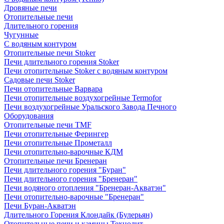
Дровяные печи
Отопительные печи
Длительного горения
Чугунные
C водяным контуром
Отопительные печи Stoker
Печи длительного горения Stoker
Печи отопительные Stoker с водяным контуром
Садовые печи Stoker
Печи отопительные Варвара
Печи отопительные воздухогрейные Termofor
Печи воздухогрейные Уральского Завода Печного
Оборудования
Отопительные печи TMF
Печи отопительные Ферингер
Печи отопительные Прометалл
Печи отопительно-варочные КДМ
Отопительные печи Бренеран
Печи длительного горения "Буран"
Печи длительного горения "Бренеран"
Печи водяного отопления "Бренеран-Акватэн"
Печи отопительно-варочные "Бренеран"
Печи Буран-Акватэн
Длительного Горения Клондайк (Булерьян)
Отопительные печи и камины Технолит