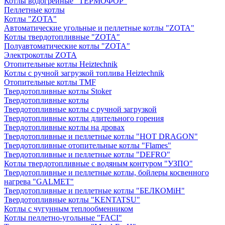
Котлы водогрейные "ТЕРМОФОР"
Пеллетные котлы
Котлы "ZOTA"
Автоматические угольные и пеллетные котлы "ZOTA"
Котлы твердотопливные "ZOTA"
Полуавтоматические котлы "ZOTA"
Электрокотлы ZOTA
Отопительные котлы Heiztechnik
Котлы с ручной загрузкой топлива Heiztechnik
Отопительные котлы TMF
Твердотопливные котлы Stoker
Твердотопливные котлы
Твердотопливные котлы с ручной загрузкой
Твердотопливные котлы длительного горения
Твердотопливные котлы на дровах
Твердотопливные и пеллетные котлы "HOT DRAGON"
Твердотопливные отопительные котлы "Flames"
Твердотопливные и пеллетные котлы "DEFRO"
Котлы твердотопливные с водяным контуром "УЗПО"
Твердотопливные и пеллетные котлы, бойлеры косвенного
нагрева "GALMET"
Твердотопливные и пеллетные котлы "БЕЛКОМiН"
Твердотопливные котлы "KENTATSU"
Котлы с чугунным теплообменником
Котлы пеллетно-угольные "FACI"