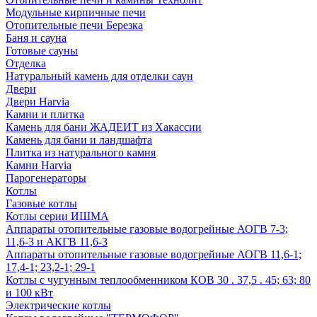
Модульные кирпичные печи
Отопительные печи Березка
Баня и сауна
Готовые сауны
Отделка
Натуральный камень для отделки саун
Двери
Двери Harvia
Камни и плитка
Камень для бани ЖАДЕИТ из Хакассии
Камень для бани и ландшафта
Плитка из натурального камня
Камни Harvia
Парогенераторы
Котлы
Газовые котлы
Котлы серии ИШМА
Аппараты отопительные газовые водогрейные АОГВ 7-3;
11,6-3 и АКГВ 11,6-3
Аппараты отопительные газовые водогрейные АОГВ 11,6-1;
17,4-1; 23,2-1; 29-1
Котлы с чугунным теплообменником КОВ 30 . 37,5 . 45; 63; 80
и 100 кВт
Электрические котлы