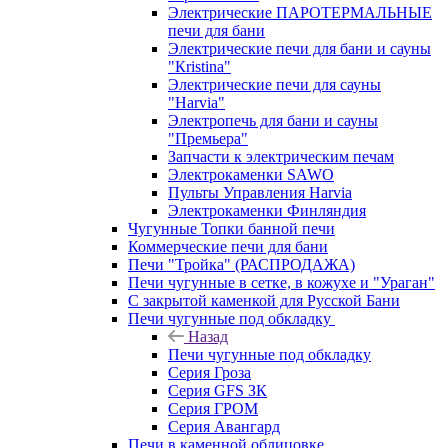
Электрические ПАРОТЕРМАЛЬНЫЕ
печи для бани
Электрические печи для бани и сауны
"Кristina"
Электрические печи для сауны
"Harvia"
Электропечь для бани и сауны
"Премьера"
Запчасти к электрическим печам
Электрокаменки SAWO
Пульты Управления Harvia
Электрокаменки Финляндия
Чугунные Топки банной печи
Коммерческие печи для бани
Печи "Тройка" (РАСПРОДАЖА)
Печи чугунные в сетке, в кожухе и "Ураган"
С закрытой каменкой для Русской Бани
Печи чугунные под обкладку
Назад
Печи чугунные под обкладку
Серия Гроза
Серия GFS ЗК
Серия ГРОМ
Серия Авангард
Печи в каменной облицовке