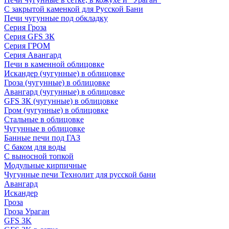
С закрытой каменкой для Русской Бани
Печи чугунные под обкладку
Серия Гроза
Серия GFS ЗК
Серия ГРОМ
Серия Авангард
Печи в каменной облицовке
Искандер (чугунные) в облицовке
Гроза (чугунные) в облицовке
Авангард (чугунные) в облицовке
GFS ЗК (чугунные) в облицовке
Гром (чугунные) в облицовке
Стальные в облицовке
Чугунные в облицовке
Банные печи под ГАЗ
С баком для воды
С выносной топкой
Модульные кирпичные
Чугунные печи Технолит для русской бани
Авангард
Искандер
Гроза
Гроза Ураган
GFS 3K