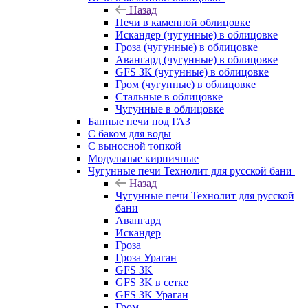
Назад
Печи в каменной облицовке
Искандер (чугунные) в облицовке
Гроза (чугунные) в облицовке
Авангард (чугунные) в облицовке
GFS ЗК (чугунные) в облицовке
Гром (чугунные) в облицовке
Стальные в облицовке
Чугунные в облицовке
Банные печи под ГАЗ
С баком для воды
С выносной топкой
Модульные кирпичные
Чугунные печи Технолит для русской бани
Назад
Чугунные печи Технолит для русской
бани
Авангард
Искандер
Гроза
Гроза Ураган
GFS 3K
GFS 3K в сетке
GFS 3K Ураган
Гром