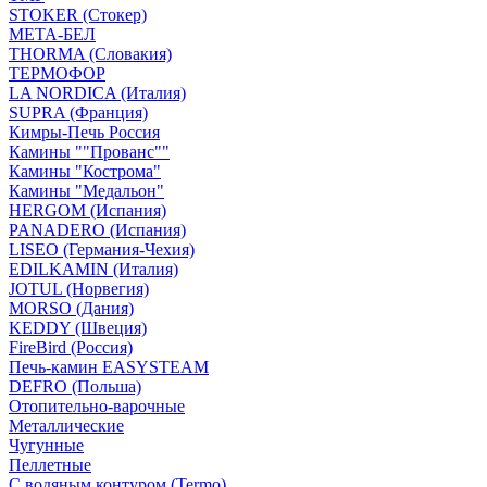
STOKER (Стокер)
МЕТА-БЕЛ
THORMA (Словакия)
ТЕРМОФОР
LA NORDICA (Италия)
SUPRA (Франция)
Кимры-Печь Россия
Камины ""Прованс""
Камины "Кострома"
Камины "Медальон"
HERGOM (Испания)
PANADERO (Испания)
LISEO (Германия-Чехия)
EDILKAMIN (Италия)
JOTUL (Норвегия)
MORSO (Дания)
KEDDY (Швеция)
FireBird (Россия)
Печь-камин EASYSTEAM
DEFRO (Польша)
Отопительно-варочные
Металлические
Чугунные
Пеллетные
С водяным контуром (Termo)