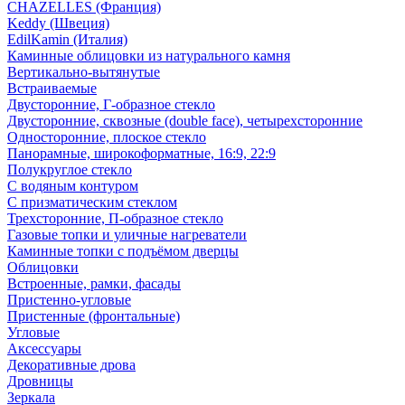
CHAZELLES (Франция)
Keddy (Швеция)
EdilKamin (Италия)
Каминные облицовки из натурального камня
Вертикально-вытянутые
Встраиваемые
Двусторонние, Г-образное стекло
Двусторонние, сквозные (double face), четырехсторонние
Односторонние, плоское стекло
Панорамные, широкоформатные, 16:9, 22:9
Полукруглое стекло
С водяным контуром
С призматическим стеклом
Трехсторонние, П-образное стекло
Газовые топки и уличные нагреватели
Каминные топки с подъёмом дверцы
Облицовки
Встроенные, рамки, фасады
Пристенно-угловые
Пристенные (фронтальные)
Угловые
Аксессуары
Декоративные дрова
Дровницы
Зеркала