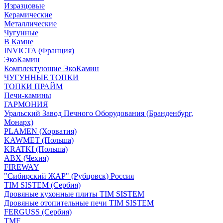
Изразцовые
Керамические
Металлические
Чугунные
В Камне
INVICTA (Франция)
ЭкоКамин
Комплектующие ЭкоКамин
ЧУГУННЫЕ ТОПКИ
ТОПКИ ПРАЙМ
Печи-камины
ГАРМОНИЯ
Уральский Завод Печного Оборудования (Бранденбург,
Монарх)
PLAMEN (Хорватия)
KAWMET (Польша)
KRATKI (Польша)
ABX (Чехия)
FIREWAY
"Сибирский ЖАР" (Рубцовск) Россия
TIM SISTEM (Сербия)
Дровяные кухонные плиты TIM SISTEM
Дровяные отопительные печи TIM SISTEM
FERGUSS (Сербия)
TMF