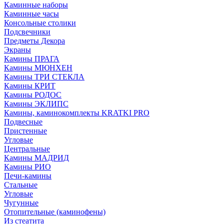
Каминные наборы
Каминные часы
Консольные столики
Подсвечники
Предметы Декора
Экраны
Камины ПРАГА
Камины МЮНХЕН
Камины ТРИ СТЕКЛА
Камины КРИТ
Камины РОДОС
Камины ЭКЛИПС
Камины, каминокомплекты KRATKI PRO
Подвесные
Пристенные
Угловые
Центральные
Камины МАДРИД
Камины РИО
Печи-камины
Стальные
Угловые
Чугунные
Отопительные (каминофены)
Из стеатита