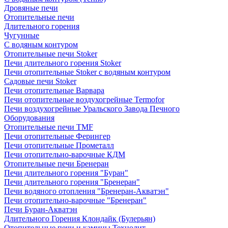
Дровяные печи
Отопительные печи
Длительного горения
Чугунные
C водяным контуром
Отопительные печи Stoker
Печи длительного горения Stoker
Печи отопительные Stoker с водяным контуром
Садовые печи Stoker
Печи отопительные Варвара
Печи отопительные воздухогрейные Termofor
Печи воздухогрейные Уральского Завода Печного
Оборудования
Отопительные печи TMF
Печи отопительные Ферингер
Печи отопительные Прометалл
Печи отопительно-варочные КДМ
Отопительные печи Бренеран
Печи длительного горения "Буран"
Печи длительного горения "Бренеран"
Печи водяного отопления "Бренеран-Акватэн"
Печи отопительно-варочные "Бренеран"
Печи Буран-Акватэн
Длительного Горения Клондайк (Булерьян)
Отопительные печи и камины Технолит