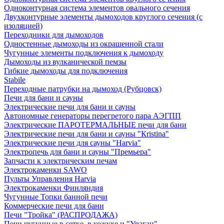
Одноконтурная система элементов овального сечения
Двухконтурные элементы дымоходов круглого сечения (с
изоляцией)
Переходники для дымоходов
Одностенные дымоходы из окрашенной стали
Чугунные элементы подключения к дымоходу
Дымоходы из вулканической пемзы
Гибкие дымоходы для подключения
Stabile
Переходные патрубки на дымоход (Рубцовск)
Печи для бани и сауны
Электрические печи для бани и сауны
Автономные генераторы перегретого пара АЭГПП
Электрические ПАРОТЕРМАЛЬНЫЕ печи для бани
Электрические печи для бани и сауны "Кristina"
Электрические печи для сауны "Harvia"
Электропечь для бани и сауны "Премьера"
Запчасти к электрическим печам
Электрокаменки SAWO
Пульты Управления Harvia
Электрокаменки Финляндия
Чугунные Топки банной печи
Коммерческие печи для бани
Печи "Тройка" (РАСПРОДАЖА)
Печи чугунные в сетке, в кожухе и "Ураган"