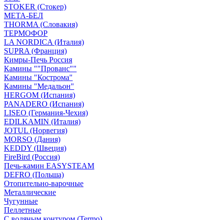
STOKER (Стокер)
МЕТА-БЕЛ
THORMA (Словакия)
ТЕРМОФОР
LA NORDICA (Италия)
SUPRA (Франция)
Кимры-Печь Россия
Камины ""Прованс""
Камины "Кострома"
Камины "Медальон"
HERGOM (Испания)
PANADERO (Испания)
LISEO (Германия-Чехия)
EDILKAMIN (Италия)
JOTUL (Норвегия)
MORSO (Дания)
KEDDY (Швеция)
FireBird (Россия)
Печь-камин EASYSTEAM
DEFRO (Польша)
Отопительно-варочные
Металлические
Чугунные
Пеллетные
С водяным контуром (Termo)