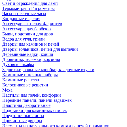
Свет и ограждения для ламп
Термометры и Гигрометры
Часы и песочные часы
Бондарные изделия
Аксессуары к печам Ферингер
Аксессуары для барбекю
Быки, подставки для дров
Ведра для угля, грили
Дверцы для каминов и печей
Дверцы зольников, печей для выпечки
Деревянные кадки, ковши
Дровницы, тележки, корзины
Духовые шкафы
Задвижки, зольные коробки, кладочные втулки
Каминные и печные наборы
Каминные решетки
Колосниковые решетки
Меха
Настилы для печей, конфорки
Передние панели, панели задвижек
Пластины декоративные
Подставки для каминных спичек
Предтопочные листы
Прочистные дверцы
Элементы из натурального камня для печей и каминов