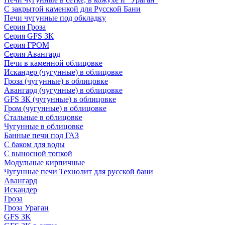
С закрытой каменкой для Русской Бани
Печи чугунные под обкладку
Серия Гроза
Серия GFS ЗК
Серия ГРОМ
Серия Авангард
Печи в каменной облицовке
Искандер (чугунные) в облицовке
Гроза (чугунные) в облицовке
Авангард (чугунные) в облицовке
GFS ЗК (чугунные) в облицовке
Гром (чугунные) в облицовке
Стальные в облицовке
Чугунные в облицовке
Банные печи под ГАЗ
С баком для воды
С выносной топкой
Модульные кирпичные
Чугунные печи Технолит для русской бани
Авангард
Искандер
Гроза
Гроза Ураган
GFS 3K