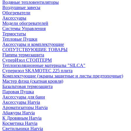
Водяные тепловентиляторы
Воздушные завесы
Обогреватели
Аксессуары
Модели обогревателей
Системы Управления
Термостаты
Тепловые Пушки
Аксессуары и комплектующие
СОПУТСТВУЮЩИЕ ТОВАРЫ
Flamma термозащита
СуперИзол СТОПТЕРМ
Теплоизоляционные материалы "SILCA"
Суперизол SKAMOTEC 225 плита
Комплектующие (экраны защитные и листы предтопочные)
Мастер флэш (скатная кровля)
Базальтовая термозащита
Паровая Пушка
Аксессуары для бани
Аксессуары Harvia
Ароматизаторы Harvia
Абажуры Harvia
К Дровяным Harvia
Косметика Harvia
Светильники Harvia