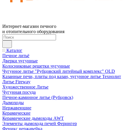
Интернет-магазин печного
и отопительного оборудования
Каталог
Печное литьё
Дверки чугунные
Колосниковые решетки чугунные
Чугунное литье "Рубцовский литейный комплекс" OLD
Казанные печи, плиты под казан, чугунное литье Технолит
Литье Fireway
Художественное Литье
Чугунная посуда
Печное-каминное литье (Рубцовск)
Дымоходы
Нержавеющие
Керамические
Керамические дымоходы AWT
Элементы дымохода печей Ферингер
Феникс нержавейка