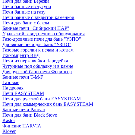
Печи для бани Березка
Печи банные из чугуна
Печи банные на газу
Печи банные с закрытой каменкой
Печи для бани с баком
Банные печи "Сибирский ПАР"
Уральский завод печного оборудования
Газо-дровяные печи для бань "УЗПО"
Дровяные печи для бань "УЗПО"
Газовые горелки к печам и котлам
Ижкомцентр ВВД
Печи из нержавейки Чародейка
Чугунные под обкладку и в камне
Для русской бани печи Ферингер
Банные печи T-M-F
Газовые
На дровах
Печи EASYSTEAM
Печи для русской бани EASYSTEAM
Печи для коммерческих бань EASYSTEAM
Банные печи Parovar
Печи для бани Black Stove
Kastor
Финские HARVIA
Klover