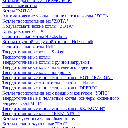
Котлы водогрейные "ТЕРМОФОР"
Пеллетные котлы
Котлы "ZOTA"
Автоматические угольные и пеллетные котлы "ZOTA"
Котлы твердотопливные "ZOTA"
Полуавтоматические котлы "ZOTA"
Электрокотлы ZOTA
Отопительные котлы Heiztechnik
Котлы с ручной загрузкой топлива Heiztechnik
Отопительные котлы TMF
Твердотопливные котлы Stoker
Твердотопливные котлы
Твердотопливные котлы с ручной загрузкой
Твердотопливные котлы длительного горения
Твердотопливные котлы на дровах
Твердотопливные и пеллетные котлы "HOT DRAGON"
Твердотопливные отопительные котлы "Flames"
Твердотопливные и пеллетные котлы "DEFRO"
Котлы твердотопливные с водяным контуром "УЗПО"
Твердотопливные и пеллетные котлы, бойлеры косвенного
нагрева "GALMET"
Твердотопливные и пеллетные котлы "БЕЛКОМiН"
Твердотопливные котлы "KENTATSU"
Котлы с чугунным теплообменником
Котлы пеллетно-угольные "FACI"