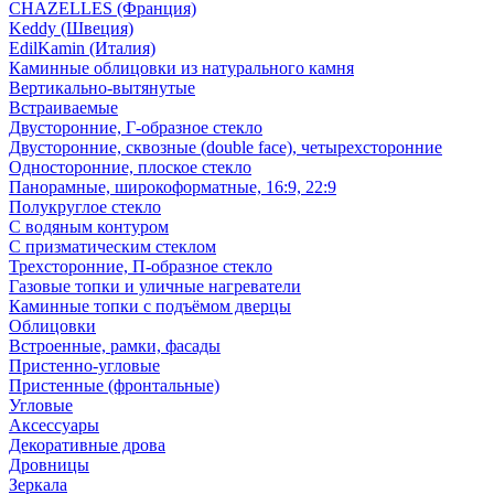
CHAZELLES (Франция)
Keddy (Швеция)
EdilKamin (Италия)
Каминные облицовки из натурального камня
Вертикально-вытянутые
Встраиваемые
Двусторонние, Г-образное стекло
Двусторонние, сквозные (double face), четырехсторонние
Односторонние, плоское стекло
Панорамные, широкоформатные, 16:9, 22:9
Полукруглое стекло
С водяным контуром
С призматическим стеклом
Трехсторонние, П-образное стекло
Газовые топки и уличные нагреватели
Каминные топки с подъёмом дверцы
Облицовки
Встроенные, рамки, фасады
Пристенно-угловые
Пристенные (фронтальные)
Угловые
Аксессуары
Декоративные дрова
Дровницы
Зеркала