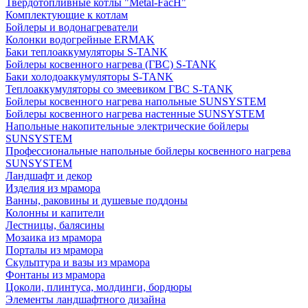
Твердотопливные котлы "Metal-FacH"
Комплектующие к котлам
Бойлеры и водонагреватели
Колонки водогрейные ERMAK
Баки теплоаккумуляторы S-TANK
Бойлеры косвенного нагрева (ГВС) S-TANK
Баки холодоаккумуляторы S-TANK
Теплоаккумуляторы со змеевиком ГВС S-TANK
Бойлеры косвенного нагрева напольные SUNSYSTEM
Бойлеры косвенного нагрева настенные SUNSYSTEM
Напольные накопительные электрические бойлеры
SUNSYSTEM
Профессиональные напольные бойлеры косвенного нагрева
SUNSYSTEM
Ландшафт и декор
Изделия из мрамора
Ванны, раковины и душевые поддоны
Колонны и капители
Лестницы, балясины
Мозаика из мрамора
Порталы из мрамора
Скульптура и вазы из мрамора
Фонтаны из мрамора
Цоколи, плинтуса, молдинги, бордюры
Элементы ландшафтного дизайна