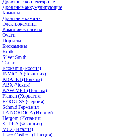
Дровяные конвекторные
Дровяные аккумулирующие
Камины
Дровяные камины
Электрокамины
Каминокомплекты
Очаги
Порталы
Биокамины
Kratki
Silver Smith
Топки
Ecokamin (Россия)
INVICTA (Франция)
KRATKI (Польша)
ABX (Чехия)
KAW-MET (Польша)
Plamen (Хорватия)
FERGUSS (Сербия)
Schmid Германия
LA NORDICA (Италия)
Hergom (Испания)
SUPRA (Франция)
MCZ (Италия)
Liseo Castiron (Швеция)