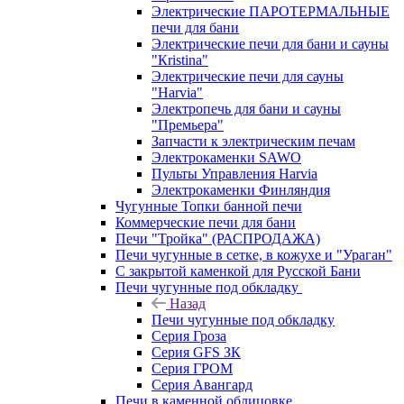
Электрические ПАРОТЕРМАЛЬНЫЕ
печи для бани
Электрические печи для бани и сауны
"Кristina"
Электрические печи для сауны
"Harvia"
Электропечь для бани и сауны
"Премьера"
Запчасти к электрическим печам
Электрокаменки SAWO
Пульты Управления Harvia
Электрокаменки Финляндия
Чугунные Топки банной печи
Коммерческие печи для бани
Печи "Тройка" (РАСПРОДАЖА)
Печи чугунные в сетке, в кожухе и "Ураган"
С закрытой каменкой для Русской Бани
Печи чугунные под обкладку
Назад
Печи чугунные под обкладку
Серия Гроза
Серия GFS ЗК
Серия ГРОМ
Серия Авангард
Печи в каменной облицовке