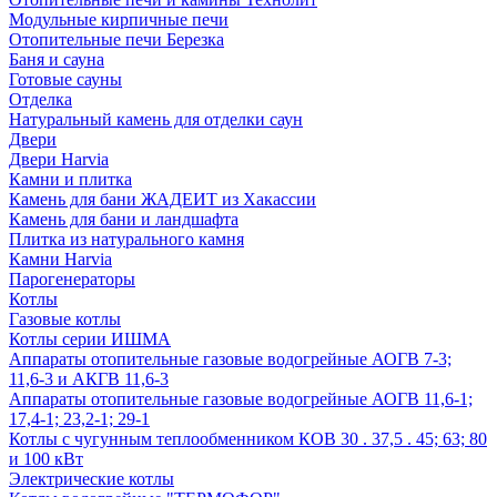
Модульные кирпичные печи
Отопительные печи Березка
Баня и сауна
Готовые сауны
Отделка
Натуральный камень для отделки саун
Двери
Двери Harvia
Камни и плитка
Камень для бани ЖАДЕИТ из Хакассии
Камень для бани и ландшафта
Плитка из натурального камня
Камни Harvia
Парогенераторы
Котлы
Газовые котлы
Котлы серии ИШМА
Аппараты отопительные газовые водогрейные АОГВ 7-3;
11,6-3 и АКГВ 11,6-3
Аппараты отопительные газовые водогрейные АОГВ 11,6-1;
17,4-1; 23,2-1; 29-1
Котлы с чугунным теплообменником КОВ 30 . 37,5 . 45; 63; 80
и 100 кВт
Электрические котлы