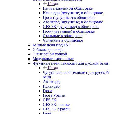
Назад
Печи в каменной облицовке
Искандер (чугунные) в облицовке
Гроза (чугунные) в облицовке
Авангард (чугунные) в облицовке
GFS ЗК (чугунные) в облицовке
Гром (чугунные) в облицовке
Стальные в облицовке
Чугунные в облицовке
Банные печи под ГАЗ
С баком для воды
С выносной топкой
Модульные кирпичные
Чугунные печи Технолит для русской бани
Назад
Чугунные печи Технолит для русской
бани
Авангард
Искандер
Гроза
Гроза Ураган
GFS 3K
GFS 3K в сетке
GFS 3K Ураган
Гром