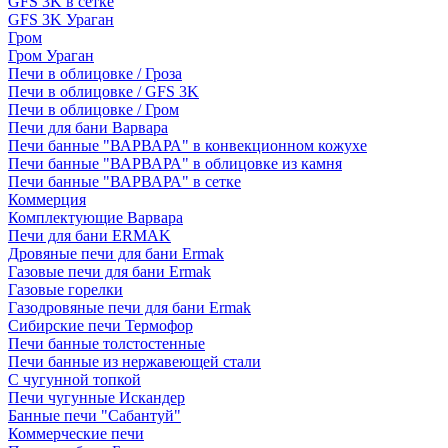
GFS 3K в сетке
GFS 3K Ураган
Гром
Гром Ураган
Печи в облицовке / Гроза
Печи в облицовке / GFS 3K
Печи в облицовке / Гром
Печи для бани Варвара
Печи банные "ВАРВАРА" в конвекционном кожухе
Печи банные "ВАРВАРА" в облицовке из камня
Печи банные "ВАРВАРА" в сетке
Коммерция
Комплектующие Варвара
Печи для бани ERMAK
Дровяные печи для бани Ermak
Газовые печи для бани Ermak
Газовые горелки
Газодровяные печи для бани Ermak
Сибирские печи Термофор
Печи банные толстостенные
Печи банные из нержавеющей стали
С чугунной топкой
Печи чугунные Искандер
Банные печи "Сабантуй"
Коммерческие печи