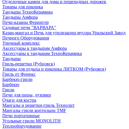
Отделочные камни для дома и пешеходных дорожек
Товары для пикника
Тандыры ТехноКерамика
Тандыры Амфора
Печи-казаны Ферингер
Садовые печи "ВАРВАРА"
Казан-мангал и Печь для утилизации мусора Уральский Завод
Печного Оборудования
Уличный комплекс
Аксессуары к тандырам Амфора
Аксессуары к тандырам ТехноКерамика
Тандыры
Гриль-решетки (Рубцовск)
Товары для отдыха и пикника ЛИТКОМ (Рубцовск)
Гриль от Феникс
Барбекю-грили
Барбекю
Грили
Печи для пицы, духовки
Очаги для костра
Мангалы и решетки-гриль Технолит
Мангалы грили коптильни TMF
Печи портативные
Угольные грили MONOLITH
Теплооборудование