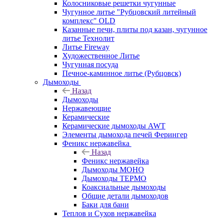
Колосниковые решетки чугунные
Чугунное литье "Рубцовский литейный
комплекс" OLD
Казанные печи, плиты под казан, чугунное
литье Технолит
Литье Fireway
Художественное Литье
Чугунная посуда
Печное-каминное литье (Рубцовск)
Дымоходы
Назад
Дымоходы
Нержавеющие
Керамические
Керамические дымоходы AWT
Элементы дымохода печей Ферингер
Феникс нержавейка
Назад
Феникс нержавейка
Дымоходы МОНО
Дымоходы ТЕРМО
Коаксиальные дымоходы
Общие детали дымоходов
Баки для бани
Теплов и Сухов нержавейка