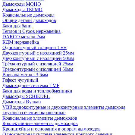
Дымоходы МОНО
Дымоходы ТЕРМО
Коаксиальные дымоходы
Общие детали дымоходов
Баки для бани
Теплов и Сухов нержавейка
DARCO металл 2мм
КДМ нержавейка
Одноконтурный толщина 1 мм
Двухконтурный с изоляцией 25мм
Двухконтурный с изоляцией 50мм
Трёхконтурный с изоляцией 25мм
Трёхконтурный с изоляцией 50мм
Варвара металл 3,5мм
Гефест чугунный
Дымоходные системы TMF
Баки для воды и теплообменники
Дымоходы SCHIEDEL
Дымоходы Вулкан
VBR:одноконтурные и двухконтурные элементы дымохода
круглого сечения окрашенные
Коаксиальные элементы дымоходов
Коллективные элементы дымоходов
Кронштейны и основания к опорам дымоходов
Одноконтурная система элементов круглого сечения