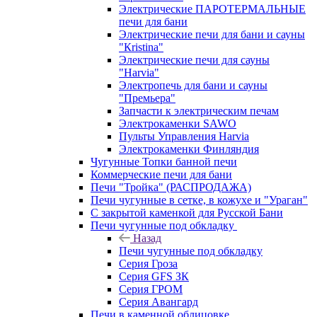
Электрические ПАРОТЕРМАЛЬНЫЕ
печи для бани
Электрические печи для бани и сауны
"Кristina"
Электрические печи для сауны
"Harvia"
Электропечь для бани и сауны
"Премьера"
Запчасти к электрическим печам
Электрокаменки SAWO
Пульты Управления Harvia
Электрокаменки Финляндия
Чугунные Топки банной печи
Коммерческие печи для бани
Печи "Тройка" (РАСПРОДАЖА)
Печи чугунные в сетке, в кожухе и "Ураган"
С закрытой каменкой для Русской Бани
Печи чугунные под обкладку
Назад
Печи чугунные под обкладку
Серия Гроза
Серия GFS ЗК
Серия ГРОМ
Серия Авангард
Печи в каменной облицовке