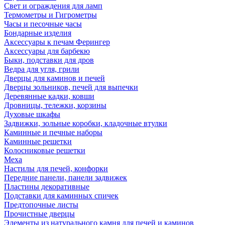
Свет и ограждения для ламп
Термометры и Гигрометры
Часы и песочные часы
Бондарные изделия
Аксессуары к печам Ферингер
Аксессуары для барбекю
Быки, подставки для дров
Ведра для угля, грили
Дверцы для каминов и печей
Дверцы зольников, печей для выпечки
Деревянные кадки, ковши
Дровницы, тележки, корзины
Духовые шкафы
Задвижки, зольные коробки, кладочные втулки
Каминные и печные наборы
Каминные решетки
Колосниковые решетки
Меха
Настилы для печей, конфорки
Передние панели, панели задвижек
Пластины декоративные
Подставки для каминных спичек
Предтопочные листы
Прочистные дверцы
Элементы из натурального камня для печей и каминов