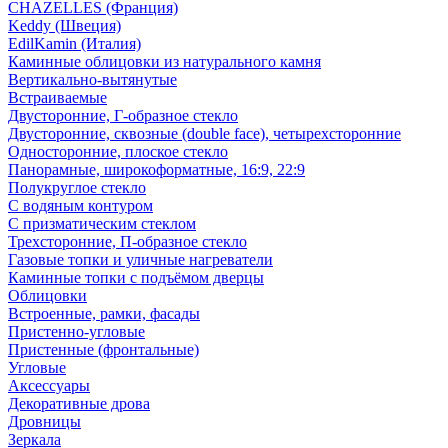
CHAZELLES (Франция)
Keddy (Швеция)
EdilKamin (Италия)
Каминные облицовки из натурального камня
Вертикально-вытянутые
Встраиваемые
Двусторонние, Г-образное стекло
Двусторонние, сквозные (double face), четырехсторонние
Односторонние, плоское стекло
Панорамные, широкоформатные, 16:9, 22:9
Полукруглое стекло
С водяным контуром
С призматическим стеклом
Трехсторонние, П-образное стекло
Газовые топки и уличные нагреватели
Каминные топки с подъёмом дверцы
Облицовки
Встроенные, рамки, фасады
Пристенно-угловые
Пристенные (фронтальные)
Угловые
Аксессуары
Декоративные дрова
Дровницы
Зеркала