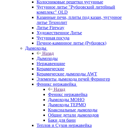
Колосниковые решетки чугунные
Чугунное литье "Рубцовский литейный
комплекс" OLD
Казанные печи, плиты под казан, чугунное
литье Технолит
Литье Fireway
Художественное Литье
Чугунная посуда
Печное-каминное литье (Рубцовск)
Дымоходы
Назад
Дымоходы
Нержавеющие
Керамические
Керамические дымоходы AWT
Элементы дымохода печей Ферингер
Феникс нержавейка
Назад
Феникс нержавейка
Дымоходы МОНО
Дымоходы ТЕРМО
Коаксиальные дымоходы
Общие детали дымоходов
Баки для бани
Теплов и Сухов нержавейка