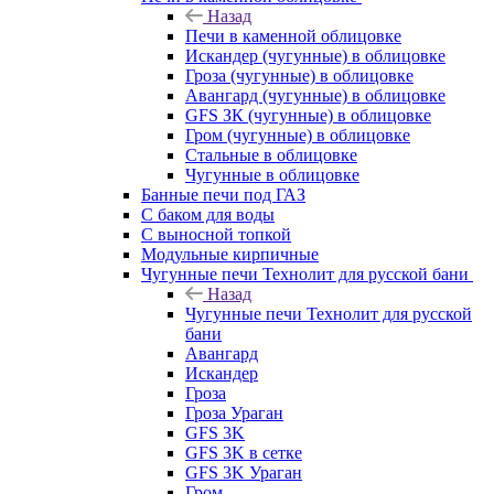
Назад
Печи в каменной облицовке
Искандер (чугунные) в облицовке
Гроза (чугунные) в облицовке
Авангард (чугунные) в облицовке
GFS ЗК (чугунные) в облицовке
Гром (чугунные) в облицовке
Стальные в облицовке
Чугунные в облицовке
Банные печи под ГАЗ
С баком для воды
С выносной топкой
Модульные кирпичные
Чугунные печи Технолит для русской бани
Назад
Чугунные печи Технолит для русской
бани
Авангард
Искандер
Гроза
Гроза Ураган
GFS 3K
GFS 3K в сетке
GFS 3K Ураган
Гром