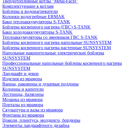
Твердотопливные котлы "Metal-FacH"
Комплектующие к котлам
Бойлеры и водонагреватели
Колонки водогрейные ERMAK
Баки теплоаккумуляторы S-TANK
Бойлеры косвенного нагрева (ГВС) S-TANK
Баки холодоаккумуляторы S-TANK
Теплоаккумуляторы со змеевиком ГВС S-TANK
Бойлеры косвенного нагрева напольные SUNSYSTEM
Бойлеры косвенного нагрева настенные SUNSYSTEM
Напольные накопительные электрические бойлеры
SUNSYSTEM
Профессиональные напольные бойлеры косвенного нагрева
SUNSYSTEM
Ландшафт и декор
Изделия из мрамора
Ванны, раковины и душевые поддоны
Колонны и капители
Лестницы, балясины
Мозаика из мрамора
Порталы из мрамора
Скульптура и вазы из мрамора
Фонтаны из мрамора
Цоколи, плинтуса, молдинги, бордюры
Элементы ландшафтного дизайна