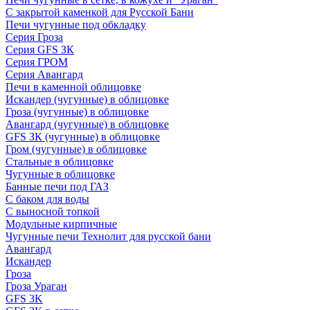
С закрытой каменкой для Русской Бани
Печи чугунные под обкладку
Серия Гроза
Серия GFS ЗК
Серия ГРОМ
Серия Авангард
Печи в каменной облицовке
Искандер (чугунные) в облицовке
Гроза (чугунные) в облицовке
Авангард (чугунные) в облицовке
GFS ЗК (чугунные) в облицовке
Гром (чугунные) в облицовке
Стальные в облицовке
Чугунные в облицовке
Банные печи под ГАЗ
С баком для воды
С выносной топкой
Модульные кирпичные
Чугунные печи Технолит для русской бани
Авангард
Искандер
Гроза
Гроза Ураган
GFS 3K