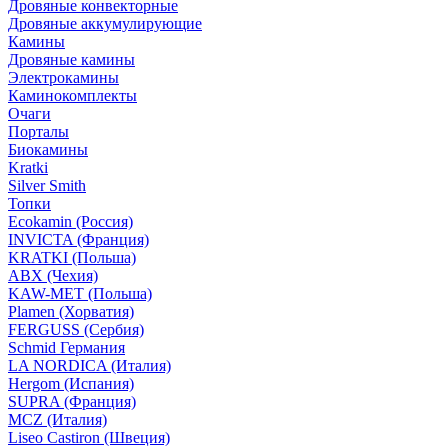
Дровяные конвекторные
Дровяные аккумулирующие
Камины
Дровяные камины
Электрокамины
Каминокомплекты
Очаги
Порталы
Биокамины
Kratki
Silver Smith
Топки
Ecokamin (Россия)
INVICTA (Франция)
KRATKI (Польша)
ABX (Чехия)
KAW-MET (Польша)
Plamen (Хорватия)
FERGUSS (Сербия)
Schmid Германия
LA NORDICA (Италия)
Hergom (Испания)
SUPRA (Франция)
MCZ (Италия)
Liseo Castiron (Швеция)