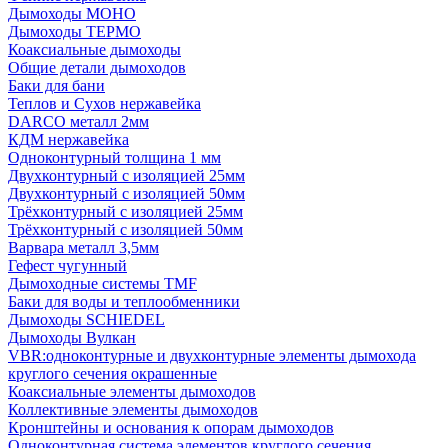
Дымоходы МОНО
Дымоходы ТЕРМО
Коаксиальные дымоходы
Общие детали дымоходов
Баки для бани
Теплов и Сухов нержавейка
DARCO металл 2мм
КДМ нержавейка
Одноконтурный толщина 1 мм
Двухконтурный с изоляцией 25мм
Двухконтурный с изоляцией 50мм
Трёхконтурный с изоляцией 25мм
Трёхконтурный с изоляцией 50мм
Варвара металл 3,5мм
Гефест чугунный
Дымоходные системы TMF
Баки для воды и теплообменники
Дымоходы SCHIEDEL
Дымоходы Вулкан
VBR:одноконтурные и двухконтурные элементы дымохода
круглого сечения окрашенные
Коаксиальные элементы дымоходов
Коллективные элементы дымоходов
Кронштейны и основания к опорам дымоходов
Одноконтурная система элементов круглого сечения