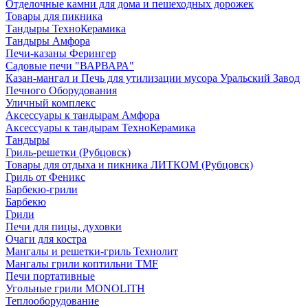
Отделочные камни для дома и пешеходных дорожек
Товары для пикника
Тандыры ТехноКерамика
Тандыры Амфора
Печи-казаны Ферингер
Садовые печи "ВАРВАРА"
Казан-мангал и Печь для утилизации мусора Уральский Завод
Печного Оборудования
Уличный комплекс
Аксессуары к тандырам Амфора
Аксессуары к тандырам ТехноКерамика
Тандыры
Гриль-решетки (Рубцовск)
Товары для отдыха и пикника ЛИТКОМ (Рубцовск)
Гриль от Феникс
Барбекю-грили
Барбекю
Грили
Печи для пицы, духовки
Очаги для костра
Мангалы и решетки-гриль Технолит
Мангалы грили коптильни TMF
Печи портативные
Угольные грили MONOLITH
Теплооборудование