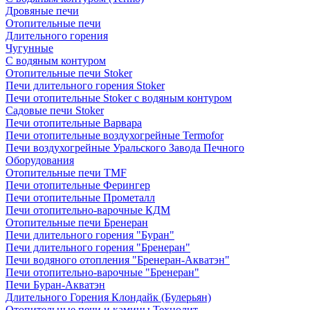
Дровяные печи
Отопительные печи
Длительного горения
Чугунные
C водяным контуром
Отопительные печи Stoker
Печи длительного горения Stoker
Печи отопительные Stoker с водяным контуром
Садовые печи Stoker
Печи отопительные Варвара
Печи отопительные воздухогрейные Termofor
Печи воздухогрейные Уральского Завода Печного
Оборудования
Отопительные печи TMF
Печи отопительные Ферингер
Печи отопительные Прометалл
Печи отопительно-варочные КДМ
Отопительные печи Бренеран
Печи длительного горения "Буран"
Печи длительного горения "Бренеран"
Печи водяного отопления "Бренеран-Акватэн"
Печи отопительно-варочные "Бренеран"
Печи Буран-Акватэн
Длительного Горения Клондайк (Булерьян)
Отопительные печи и камины Технолит