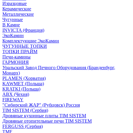
Изразцовые
Керамические
Металлические
Чугунные
В Камне
INVICTA (Франция)
ЭкоКамин
Комплектующие ЭкоКамин
ЧУГУННЫЕ ТОПКИ
ТОПКИ ПРАЙМ
Печи-камины
ГАРМОНИЯ
Уральский Завод Печного Оборудования (Бранденбург,
Монарх)
PLAMEN (Хорватия)
KAWMET (Польша)
KRATKI (Польша)
ABX (Чехия)
FIREWAY
"Сибирский ЖАР" (Рубцовск) Россия
TIM SISTEM (Сербия)
Дровяные кухонные плиты TIM SISTEM
Дровяные отопительные печи TIM SISTEM
FERGUSS (Сербия)
TMF