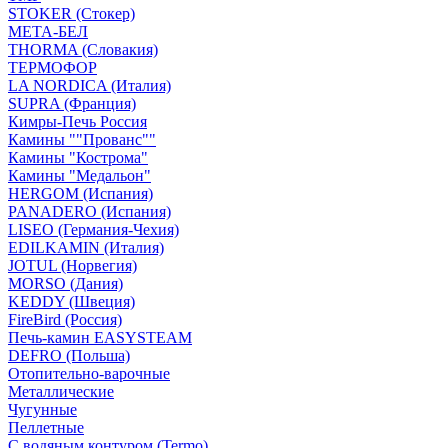
STOKER (Стокер)
МЕТА-БЕЛ
THORMA (Словакия)
ТЕРМОФОР
LA NORDICA (Италия)
SUPRA (Франция)
Кимры-Печь Россия
Камины ""Прованс""
Камины "Кострома"
Камины "Медальон"
HERGOM (Испания)
PANADERO (Испания)
LISEO (Германия-Чехия)
EDILKAMIN (Италия)
JOTUL (Норвегия)
MORSO (Дания)
KEDDY (Швеция)
FireBird (Россия)
Печь-камин EASYSTEAM
DEFRO (Польша)
Отопительно-варочные
Металлические
Чугунные
Пеллетные
С водяным контуром (Termo)