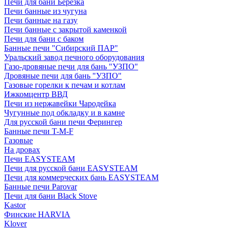
Печи для бани Березка
Печи банные из чугуна
Печи банные на газу
Печи банные с закрытой каменкой
Печи для бани с баком
Банные печи "Сибирский ПАР"
Уральский завод печного оборудования
Газо-дровяные печи для бань "УЗПО"
Дровяные печи для бань "УЗПО"
Газовые горелки к печам и котлам
Ижкомцентр ВВД
Печи из нержавейки Чародейка
Чугунные под обкладку и в камне
Для русской бани печи Ферингер
Банные печи T-M-F
Газовые
На дровах
Печи EASYSTEAM
Печи для русской бани EASYSTEAM
Печи для коммерческих бань EASYSTEAM
Банные печи Parovar
Печи для бани Black Stove
Kastor
Финские HARVIA
Klover