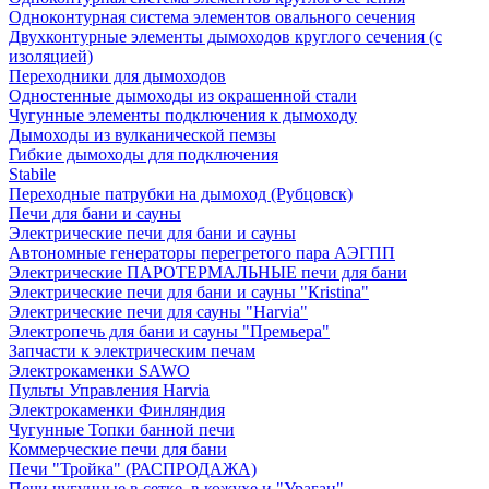
Одноконтурная система элементов овального сечения
Двухконтурные элементы дымоходов круглого сечения (с
изоляцией)
Переходники для дымоходов
Одностенные дымоходы из окрашенной стали
Чугунные элементы подключения к дымоходу
Дымоходы из вулканической пемзы
Гибкие дымоходы для подключения
Stabile
Переходные патрубки на дымоход (Рубцовск)
Печи для бани и сауны
Электрические печи для бани и сауны
Автономные генераторы перегретого пара АЭГПП
Электрические ПАРОТЕРМАЛЬНЫЕ печи для бани
Электрические печи для бани и сауны "Кristina"
Электрические печи для сауны "Harvia"
Электропечь для бани и сауны "Премьера"
Запчасти к электрическим печам
Электрокаменки SAWO
Пульты Управления Harvia
Электрокаменки Финляндия
Чугунные Топки банной печи
Коммерческие печи для бани
Печи "Тройка" (РАСПРОДАЖА)
Печи чугунные в сетке, в кожухе и "Ураган"