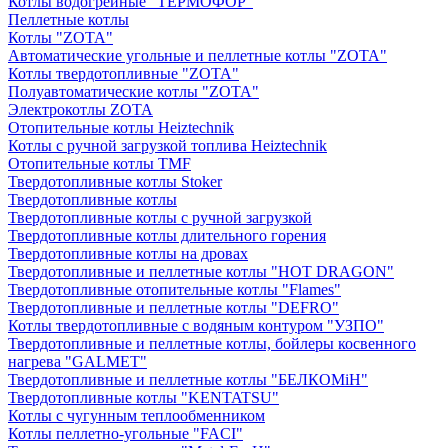
Котлы водогрейные "ТЕРМОФОР"
Пеллетные котлы
Котлы "ZOTA"
Автоматические угольные и пеллетные котлы "ZOTA"
Котлы твердотопливные "ZOTA"
Полуавтоматические котлы "ZOTA"
Электрокотлы ZOTA
Отопительные котлы Heiztechnik
Котлы с ручной загрузкой топлива Heiztechnik
Отопительные котлы TMF
Твердотопливные котлы Stoker
Твердотопливные котлы
Твердотопливные котлы с ручной загрузкой
Твердотопливные котлы длительного горения
Твердотопливные котлы на дровах
Твердотопливные и пеллетные котлы "HOT DRAGON"
Твердотопливные отопительные котлы "Flames"
Твердотопливные и пеллетные котлы "DEFRO"
Котлы твердотопливные с водяным контуром "УЗПО"
Твердотопливные и пеллетные котлы, бойлеры косвенного
нагрева "GALMET"
Твердотопливные и пеллетные котлы "БЕЛКОМiН"
Твердотопливные котлы "KENTATSU"
Котлы с чугунным теплообменником
Котлы пеллетно-угольные "FACI"