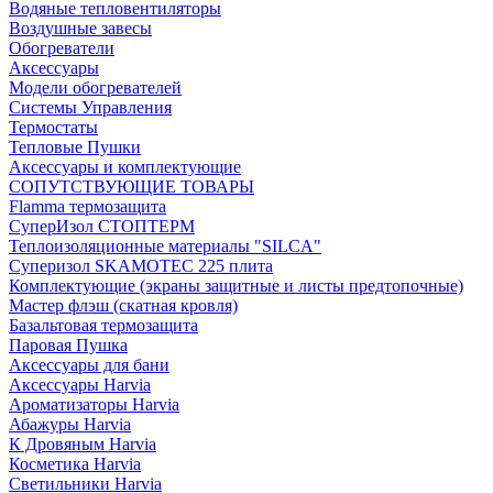
Водяные тепловентиляторы
Воздушные завесы
Обогреватели
Аксессуары
Модели обогревателей
Системы Управления
Термостаты
Тепловые Пушки
Аксессуары и комплектующие
СОПУТСТВУЮЩИЕ ТОВАРЫ
Flamma термозащита
СуперИзол СТОПТЕРМ
Теплоизоляционные материалы "SILCA"
Суперизол SKAMOTEC 225 плита
Комплектующие (экраны защитные и листы предтопочные)
Мастер флэш (скатная кровля)
Базальтовая термозащита
Паровая Пушка
Аксессуары для бани
Аксессуары Harvia
Ароматизаторы Harvia
Абажуры Harvia
К Дровяным Harvia
Косметика Harvia
Светильники Harvia