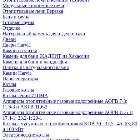
Модульные кирпичные печи
Отопительные печи Березка
Баня и сауна
Готовые сауны
Отделка
Натуральный камень для отделки саун
Двери
Двери Harvia
Камни и плитка
Камень для бани ЖАДЕИТ из Хакассии
Камень для бани и ландшафта
Плитка из натурального камня
Камни Harvia
Парогенераторы
Котлы
Газовые котлы
Котлы серии ИШМА
Аппараты отопительные газовые водогрейные АОГВ 7-3;
11,6-3 и АКГВ 11,6-3
Аппараты отопительные газовые водогрейные АОГВ 11,6-1;
17,4-1; 23,2-1; 29-1
Котлы с чугунным теплообменником КОВ 30 . 37,5 . 45; 63; 80
и 100 кВт
Электрические котлы