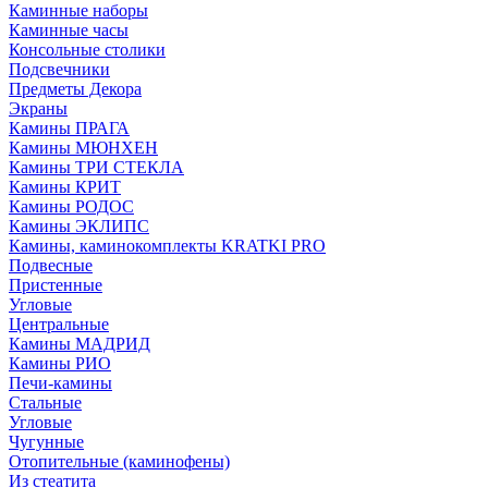
Каминные наборы
Каминные часы
Консольные столики
Подсвечники
Предметы Декора
Экраны
Камины ПРАГА
Камины МЮНХЕН
Камины ТРИ СТЕКЛА
Камины КРИТ
Камины РОДОС
Камины ЭКЛИПС
Камины, каминокомплекты KRATKI PRO
Подвесные
Пристенные
Угловые
Центральные
Камины МАДРИД
Камины РИО
Печи-камины
Стальные
Угловые
Чугунные
Отопительные (каминофены)
Из стеатита