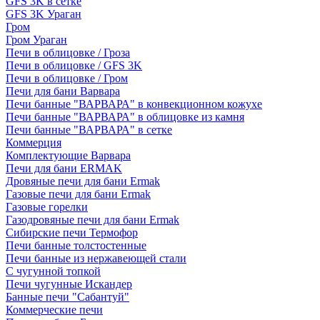
GFS 3K в сетке
GFS 3K Ураган
Гром
Гром Ураган
Печи в облицовке / Гроза
Печи в облицовке / GFS 3K
Печи в облицовке / Гром
Печи для бани Варвара
Печи банные "ВАРВАРА" в конвекционном кожухе
Печи банные "ВАРВАРА" в облицовке из камня
Печи банные "ВАРВАРА" в сетке
Коммерция
Комплектующие Варвара
Печи для бани ERMAK
Дровяные печи для бани Ermak
Газовые печи для бани Ermak
Газовые горелки
Газодровяные печи для бани Ermak
Сибирские печи Термофор
Печи банные толстостенные
Печи банные из нержавеющей стали
С чугунной топкой
Печи чугунные Искандер
Банные печи "Сабантуй"
Коммерческие печи