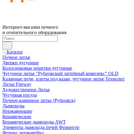
Интернет-магазин печного
и отопительного оборудования
Каталог
Печное литьё
Дверки чугунные
Колосниковые решетки чугунные
Чугунное литье "Рубцовский литейный комплекс" OLD
Казанные печи, плиты под казан, чугунное литье Технолит
Литье Fireway
Художественное Литье
Чугунная посуда
Печное-каминное литье (Рубцовск)
Дымоходы
Нержавеющие
Керамические
Керамические дымоходы AWT
Элементы дымохода печей Ферингер
Феникс нержавейка