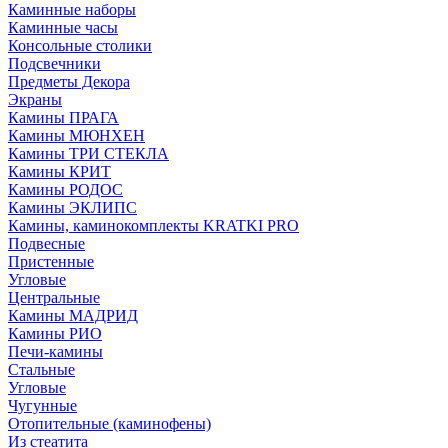
Каминные наборы
Каминные часы
Консольные столики
Подсвечники
Предметы Декора
Экраны
Камины ПРАГА
Камины МЮНХЕН
Камины ТРИ СТЕКЛА
Камины КРИТ
Камины РОДОС
Камины ЭКЛИПС
Камины, каминокомплекты KRATKI PRO
Подвесные
Пристенные
Угловые
Центральные
Камины МАДРИД
Камины РИО
Печи-камины
Стальные
Угловые
Чугунные
Отопительные (каминофены)
Из стеатита