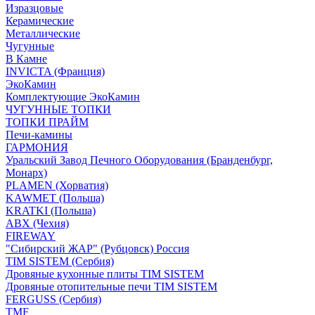
Изразцовые
Керамические
Металлические
Чугунные
В Камне
INVICTA (Франция)
ЭкоКамин
Комплектующие ЭкоКамин
ЧУГУННЫЕ ТОПКИ
ТОПКИ ПРАЙМ
Печи-камины
ГАРМОНИЯ
Уральский Завод Печного Оборудования (Бранденбург,
Монарх)
PLAMEN (Хорватия)
KAWMET (Польша)
KRATKI (Польша)
ABX (Чехия)
FIREWAY
"Сибирский ЖАР" (Рубцовск) Россия
TIM SISTEM (Сербия)
Дровяные кухонные плиты TIM SISTEM
Дровяные отопительные печи TIM SISTEM
FERGUSS (Сербия)
TMF