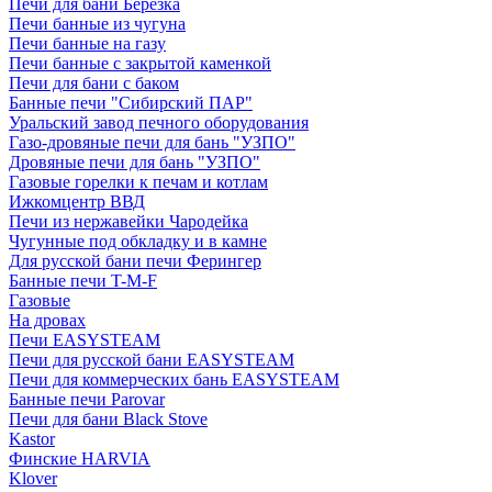
Печи для бани Березка
Печи банные из чугуна
Печи банные на газу
Печи банные с закрытой каменкой
Печи для бани с баком
Банные печи "Сибирский ПАР"
Уральский завод печного оборудования
Газо-дровяные печи для бань "УЗПО"
Дровяные печи для бань "УЗПО"
Газовые горелки к печам и котлам
Ижкомцентр ВВД
Печи из нержавейки Чародейка
Чугунные под обкладку и в камне
Для русской бани печи Ферингер
Банные печи T-M-F
Газовые
На дровах
Печи EASYSTEAM
Печи для русской бани EASYSTEAM
Печи для коммерческих бань EASYSTEAM
Банные печи Parovar
Печи для бани Black Stove
Kastor
Финские HARVIA
Klover