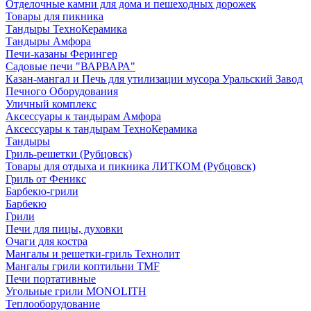
Отделочные камни для дома и пешеходных дорожек
Товары для пикника
Тандыры ТехноКерамика
Тандыры Амфора
Печи-казаны Ферингер
Садовые печи "ВАРВАРА"
Казан-мангал и Печь для утилизации мусора Уральский Завод
Печного Оборудования
Уличный комплекс
Аксессуары к тандырам Амфора
Аксессуары к тандырам ТехноКерамика
Тандыры
Гриль-решетки (Рубцовск)
Товары для отдыха и пикника ЛИТКОМ (Рубцовск)
Гриль от Феникс
Барбекю-грили
Барбекю
Грили
Печи для пицы, духовки
Очаги для костра
Мангалы и решетки-гриль Технолит
Мангалы грили коптильни TMF
Печи портативные
Угольные грили MONOLITH
Теплооборудование