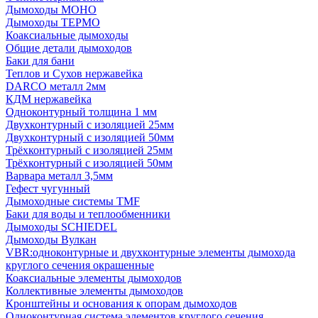
Дымоходы МОНО
Дымоходы ТЕРМО
Коаксиальные дымоходы
Общие детали дымоходов
Баки для бани
Теплов и Сухов нержавейка
DARCO металл 2мм
КДМ нержавейка
Одноконтурный толщина 1 мм
Двухконтурный с изоляцией 25мм
Двухконтурный с изоляцией 50мм
Трёхконтурный с изоляцией 25мм
Трёхконтурный с изоляцией 50мм
Варвара металл 3,5мм
Гефест чугунный
Дымоходные системы TMF
Баки для воды и теплообменники
Дымоходы SCHIEDEL
Дымоходы Вулкан
VBR:одноконтурные и двухконтурные элементы дымохода
круглого сечения окрашенные
Коаксиальные элементы дымоходов
Коллективные элементы дымоходов
Кронштейны и основания к опорам дымоходов
Одноконтурная система элементов круглого сечения