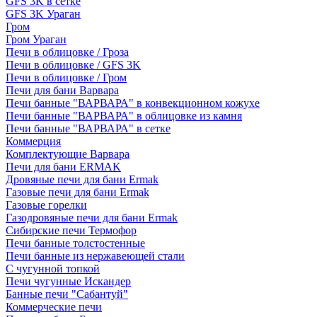
GFS 3K в сетке
GFS 3K Ураган
Гром
Гром Ураган
Печи в облицовке / Гроза
Печи в облицовке / GFS 3K
Печи в облицовке / Гром
Печи для бани Варвара
Печи банные "ВАРВАРА" в конвекционном кожухе
Печи банные "ВАРВАРА" в облицовке из камня
Печи банные "ВАРВАРА" в сетке
Коммерция
Комплектующие Варвара
Печи для бани ERMAK
Дровяные печи для бани Ermak
Газовые печи для бани Ermak
Газовые горелки
Газодровяные печи для бани Ermak
Сибирские печи Термофор
Печи банные толстостенные
Печи банные из нержавеющей стали
С чугунной топкой
Печи чугунные Искандер
Банные печи "Сабантуй"
Коммерческие печи