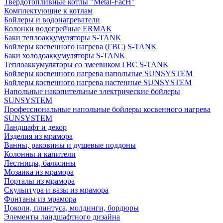
Твердотопливные котлы "Metal-FacH"
Комплектующие к котлам
Бойлеры и водонагреватели
Колонки водогрейные ERMAK
Баки теплоаккумуляторы S-TANK
Бойлеры косвенного нагрева (ГВС) S-TANK
Баки холодоаккумуляторы S-TANK
Теплоаккумуляторы со змеевиком ГВС S-TANK
Бойлеры косвенного нагрева напольные SUNSYSTEM
Бойлеры косвенного нагрева настенные SUNSYSTEM
Напольные накопительные электрические бойлеры
SUNSYSTEM
Профессиональные напольные бойлеры косвенного нагрева
SUNSYSTEM
Ландшафт и декор
Изделия из мрамора
Ванны, раковины и душевые поддоны
Колонны и капители
Лестницы, балясины
Мозаика из мрамора
Порталы из мрамора
Скульптура и вазы из мрамора
Фонтаны из мрамора
Цоколи, плинтуса, молдинги, бордюры
Элементы ландшафтного дизайна