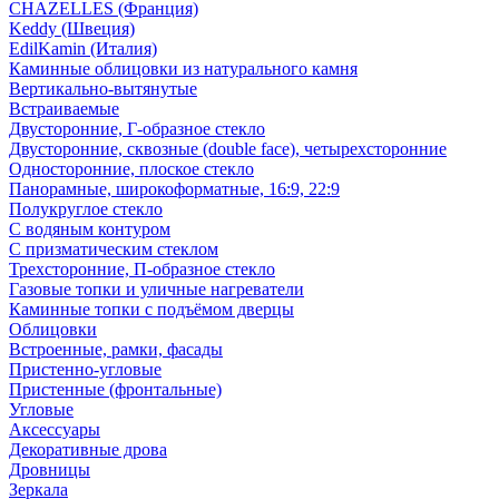
CHAZELLES (Франция)
Keddy (Швеция)
EdilKamin (Италия)
Каминные облицовки из натурального камня
Вертикально-вытянутые
Встраиваемые
Двусторонние, Г-образное стекло
Двусторонние, сквозные (double face), четырехсторонние
Односторонние, плоское стекло
Панорамные, широкоформатные, 16:9, 22:9
Полукруглое стекло
С водяным контуром
С призматическим стеклом
Трехсторонние, П-образное стекло
Газовые топки и уличные нагреватели
Каминные топки с подъёмом дверцы
Облицовки
Встроенные, рамки, фасады
Пристенно-угловые
Пристенные (фронтальные)
Угловые
Аксессуары
Декоративные дрова
Дровницы
Зеркала