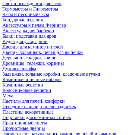
Свет и ограждения для ламп
Термометры и Гигрометры
Часы и песочные часы
Бондарные изделия
Аксессуары к печам Ферингер
Аксессуары для барбекю
Быки, подставки для дров
Ведра для угля, грили
Дверцы для каминов и печей
Дверцы зольников, печей для выпечки
Деревянные кадки, ковши
Дровницы, тележки, корзины
Духовые шкафы
Задвижки, зольные коробки, кладочные втулки
Каминные и печные наборы
Каминные решетки
Колосниковые решетки
Меха
Настилы для печей, конфорки
Передние панели, панели задвижек
Пластины декоративные
Подставки для каминных спичек
Предтопочные листы
Прочистные дверцы
Элементы из натурального камня для печей и каминов