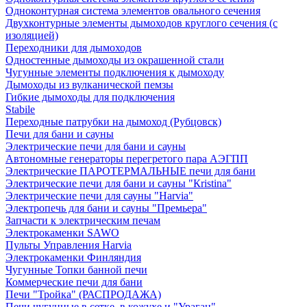
Одноконтурная система элементов овального сечения
Двухконтурные элементы дымоходов круглого сечения (с
изоляцией)
Переходники для дымоходов
Одностенные дымоходы из окрашенной стали
Чугунные элементы подключения к дымоходу
Дымоходы из вулканической пемзы
Гибкие дымоходы для подключения
Stabile
Переходные патрубки на дымоход (Рубцовск)
Печи для бани и сауны
Электрические печи для бани и сауны
Автономные генераторы перегретого пара АЭГПП
Электрические ПАРОТЕРМАЛЬНЫЕ печи для бани
Электрические печи для бани и сауны "Кristina"
Электрические печи для сауны "Harvia"
Электропечь для бани и сауны "Премьера"
Запчасти к электрическим печам
Электрокаменки SAWO
Пульты Управления Harvia
Электрокаменки Финляндия
Чугунные Топки банной печи
Коммерческие печи для бани
Печи "Тройка" (РАСПРОДАЖА)
Печи чугунные в сетке, в кожухе и "Ураган"