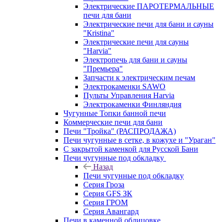
Электрические ПАРОТЕРМАЛЬНЫЕ
печи для бани
Электрические печи для бани и сауны
"Кristina"
Электрические печи для сауны
"Harvia"
Электропечь для бани и сауны
"Премьера"
Запчасти к электрическим печам
Электрокаменки SAWO
Пульты Управления Harvia
Электрокаменки Финляндия
Чугунные Топки банной печи
Коммерческие печи для бани
Печи "Тройка" (РАСПРОДАЖА)
Печи чугунные в сетке, в кожухе и "Ураган"
С закрытой каменкой для Русской Бани
Печи чугунные под обкладку
Назад
Печи чугунные под обкладку
Серия Гроза
Серия GFS ЗК
Серия ГРОМ
Серия Авангард
Печи в каменной облицовке