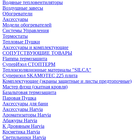
Водяные тепловентиляторы
Воздушные завесы
Обогреватели
Аксессуары
Модели обогревателей
Системы Управления
Термостаты
Тепловые Пушки
Аксессуары и комплектующие
СОПУТСТВУЮЩИЕ ТОВАРЫ
Flamma термозащита
СуперИзол СТОПТЕРМ
Теплоизоляционные материалы "SILCA"
Суперизол SKAMOTEC 225 плита
Комплектующие (экраны защитные и листы предтопочные)
Мастер флэш (скатная кровля)
Базальтовая термозащита
Паровая Пушка
Аксессуары для бани
Аксессуары Harvia
Ароматизаторы Harvia
Абажуры Harvia
К Дровяным Harvia
Косметика Harvia
Светильники Harvia