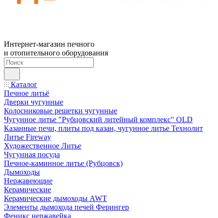
Интернет-магазин печного
и отопительного оборудования
Каталог
Печное литьё
Дверки чугунные
Колосниковые решетки чугунные
Чугунное литье "Рубцовский литейный комплекс" OLD
Казанные печи, плиты под казан, чугунное литье Технолит
Литье Fireway
Художественное Литье
Чугунная посуда
Печное-каминное литье (Рубцовск)
Дымоходы
Нержавеющие
Керамические
Керамические дымоходы AWT
Элементы дымохода печей Ферингер
Феникс нержавейка