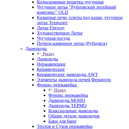
Колосниковые решетки чугунные
Чугунное литье "Рубцовский литейный
комплекс" OLD
Казанные печи, плиты под казан, чугунное
литье Технолит
Литье Fireway
Художественное Литье
Чугунная посуда
Печное-каминное литье (Рубцовск)
Дымоходы
Назад
Дымоходы
Нержавеющие
Керамические
Керамические дымоходы AWT
Элементы дымохода печей Ферингер
Феникс нержавейка
Назад
Феникс нержавейка
Дымоходы МОНО
Дымоходы ТЕРМО
Коаксиальные дымоходы
Общие детали дымоходов
Баки для бани
Теплов и Сухов нержавейка