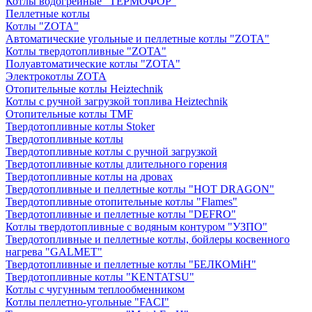
Котлы водогрейные "ТЕРМОФОР"
Пеллетные котлы
Котлы "ZOTA"
Автоматические угольные и пеллетные котлы "ZOTA"
Котлы твердотопливные "ZOTA"
Полуавтоматические котлы "ZOTA"
Электрокотлы ZOTA
Отопительные котлы Heiztechnik
Котлы с ручной загрузкой топлива Heiztechnik
Отопительные котлы TMF
Твердотопливные котлы Stoker
Твердотопливные котлы
Твердотопливные котлы с ручной загрузкой
Твердотопливные котлы длительного горения
Твердотопливные котлы на дровах
Твердотопливные и пеллетные котлы "HOT DRAGON"
Твердотопливные отопительные котлы "Flames"
Твердотопливные и пеллетные котлы "DEFRO"
Котлы твердотопливные с водяным контуром "УЗПО"
Твердотопливные и пеллетные котлы, бойлеры косвенного
нагрева "GALMET"
Твердотопливные и пеллетные котлы "БЕЛКОМiН"
Твердотопливные котлы "KENTATSU"
Котлы с чугунным теплообменником
Котлы пеллетно-угольные "FACI"