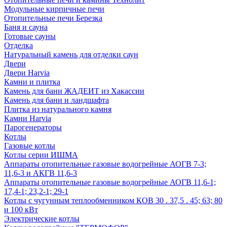
Модульные кирпичные печи
Отопительные печи Березка
Баня и сауна
Готовые сауны
Отделка
Натуральный камень для отделки саун
Двери
Двери Harvia
Камни и плитка
Камень для бани ЖАДЕИТ из Хакассии
Камень для бани и ландшафта
Плитка из натурального камня
Камни Harvia
Парогенераторы
Котлы
Газовые котлы
Котлы серии ИШМА
Аппараты отопительные газовые водогрейные АОГВ 7-3;
11,6-3 и АКГВ 11,6-3
Аппараты отопительные газовые водогрейные АОГВ 11,6-1;
17,4-1; 23,2-1; 29-1
Котлы с чугунным теплообменником КОВ 30 . 37,5 . 45; 63; 80
и 100 кВт
Электрические котлы