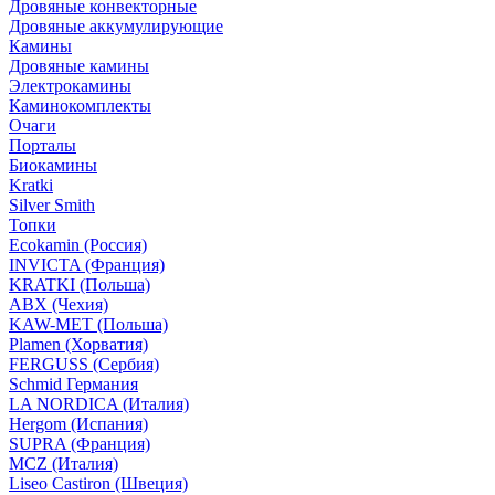
Дровяные конвекторные
Дровяные аккумулирующие
Камины
Дровяные камины
Электрокамины
Каминокомплекты
Очаги
Порталы
Биокамины
Kratki
Silver Smith
Топки
Ecokamin (Россия)
INVICTA (Франция)
KRATKI (Польша)
ABX (Чехия)
KAW-MET (Польша)
Plamen (Хорватия)
FERGUSS (Сербия)
Schmid Германия
LA NORDICA (Италия)
Hergom (Испания)
SUPRA (Франция)
MCZ (Италия)
Liseo Castiron (Швеция)