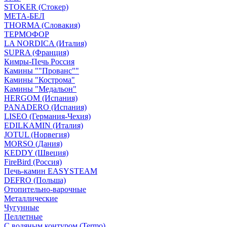
STOKER (Стокер)
МЕТА-БЕЛ
THORMA (Словакия)
ТЕРМОФОР
LA NORDICA (Италия)
SUPRA (Франция)
Кимры-Печь Россия
Камины ""Прованс""
Камины "Кострома"
Камины "Медальон"
HERGOM (Испания)
PANADERO (Испания)
LISEO (Германия-Чехия)
EDILKAMIN (Италия)
JOTUL (Норвегия)
MORSO (Дания)
KEDDY (Швеция)
FireBird (Россия)
Печь-камин EASYSTEAM
DEFRO (Польша)
Отопительно-варочные
Металлические
Чугунные
Пеллетные
С водяным контуром (Termo)