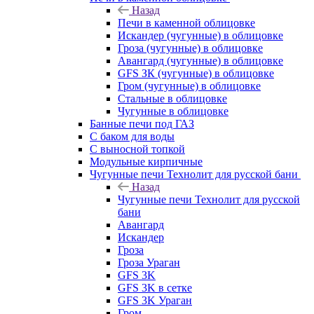
Назад
Печи в каменной облицовке
Искандер (чугунные) в облицовке
Гроза (чугунные) в облицовке
Авангард (чугунные) в облицовке
GFS ЗК (чугунные) в облицовке
Гром (чугунные) в облицовке
Стальные в облицовке
Чугунные в облицовке
Банные печи под ГАЗ
С баком для воды
С выносной топкой
Модульные кирпичные
Чугунные печи Технолит для русской бани
Назад
Чугунные печи Технолит для русской
бани
Авангард
Искандер
Гроза
Гроза Ураган
GFS 3K
GFS 3K в сетке
GFS 3K Ураган
Гром