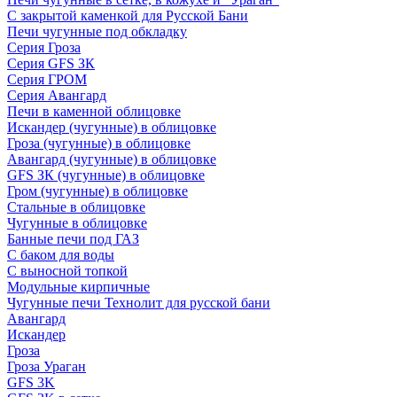
С закрытой каменкой для Русской Бани
Печи чугунные под обкладку
Серия Гроза
Серия GFS ЗК
Серия ГРОМ
Серия Авангард
Печи в каменной облицовке
Искандер (чугунные) в облицовке
Гроза (чугунные) в облицовке
Авангард (чугунные) в облицовке
GFS ЗК (чугунные) в облицовке
Гром (чугунные) в облицовке
Стальные в облицовке
Чугунные в облицовке
Банные печи под ГАЗ
С баком для воды
С выносной топкой
Модульные кирпичные
Чугунные печи Технолит для русской бани
Авангард
Искандер
Гроза
Гроза Ураган
GFS 3K