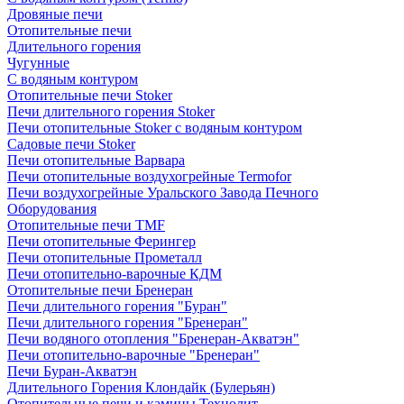
Дровяные печи
Отопительные печи
Длительного горения
Чугунные
C водяным контуром
Отопительные печи Stoker
Печи длительного горения Stoker
Печи отопительные Stoker с водяным контуром
Садовые печи Stoker
Печи отопительные Варвара
Печи отопительные воздухогрейные Termofor
Печи воздухогрейные Уральского Завода Печного
Оборудования
Отопительные печи TMF
Печи отопительные Ферингер
Печи отопительные Прометалл
Печи отопительно-варочные КДМ
Отопительные печи Бренеран
Печи длительного горения "Буран"
Печи длительного горения "Бренеран"
Печи водяного отопления "Бренеран-Акватэн"
Печи отопительно-варочные "Бренеран"
Печи Буран-Акватэн
Длительного Горения Клондайк (Булерьян)
Отопительные печи и камины Технолит