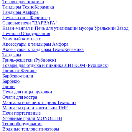
Товары для пикника
Тандыры ТехноКерамика
Тандыры Амфора
Печи-казаны Ферингер
Садовые печи "ВАРВАРА"
Казан-мангал и Печь для утилизации мусора Уральский Завод
Печного Оборудования
Уличный комплекс
Аксессуары к тандырам Амфора
Аксессуары к тандырам ТехноКерамика
Тандыры
Гриль-решетки (Рубцовск)
Товары для отдыха и пикника ЛИТКОМ (Рубцовск)
Гриль от Феникс
Барбекю-грили
Барбекю
Грили
Печи для пицы, духовки
Очаги для костра
Мангалы и решетки-гриль Технолит
Мангалы грили коптильни TMF
Печи портативные
Угольные грили MONOLITH
Теплооборудование
Водяные тепловентиляторы