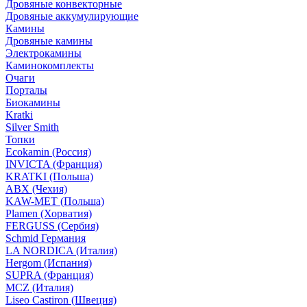
Дровяные конвекторные
Дровяные аккумулирующие
Камины
Дровяные камины
Электрокамины
Каминокомплекты
Очаги
Порталы
Биокамины
Kratki
Silver Smith
Топки
Ecokamin (Россия)
INVICTA (Франция)
KRATKI (Польша)
ABX (Чехия)
KAW-MET (Польша)
Plamen (Хорватия)
FERGUSS (Сербия)
Schmid Германия
LA NORDICA (Италия)
Hergom (Испания)
SUPRA (Франция)
MCZ (Италия)
Liseo Castiron (Швеция)