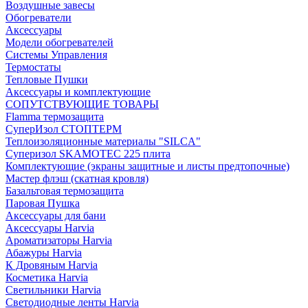
Воздушные завесы
Обогреватели
Аксессуары
Модели обогревателей
Системы Управления
Термостаты
Тепловые Пушки
Аксессуары и комплектующие
СОПУТСТВУЮЩИЕ ТОВАРЫ
Flamma термозащита
СуперИзол СТОПТЕРМ
Теплоизоляционные материалы "SILCA"
Суперизол SKAMOTEC 225 плита
Комплектующие (экраны защитные и листы предтопочные)
Мастер флэш (скатная кровля)
Базальтовая термозащита
Паровая Пушка
Аксессуары для бани
Аксессуары Harvia
Ароматизаторы Harvia
Абажуры Harvia
К Дровяным Harvia
Косметика Harvia
Светильники Harvia
Светодиодные ленты Harvia