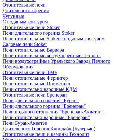
Отопительные печи
Длительного горения
Чугунные
C водяным контуром
Отопительные печи Stoker
Печи длительного горения Stoker
Печи отопительные Stoker с водяным контуром
Садовые печи Stoker
Печи отопительные Варвара
Печи отопительные воздухогрейные Termofor
Печи воздухогрейные Уральского Завода Печного
Оборудования
Отопительные печи TMF
Печи отопительные Ферингер
Печи отопительные Прометалл
Печи отопительно-варочные КДМ
Отопительные печи Бренеран
Печи длительного горения "Буран"
Печи длительного горения "Бренеран"
Печи водяного отопления "Бренеран-Акватэн"
Печи отопительно-варочные "Бренеран"
Печи Буран-Акватэн
Длительного Горения Клондайк (Булерьян)
Отопительные печи и камины Технолит
Модульные кирпичные печи