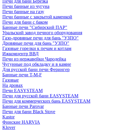
Печи для бани Березка
Печи банные из чугуна
Печи банные на газу
Печи банные с закрытой каменкой
Печи для бани с баком
Банные печи "Сибирский ПАР"
Уральский завод печного оборудования
Газо-дровяные печи для бань "УЗПО"
Дровяные печи для бань "УЗПО"
Газовые горелки к печам и котлам
Ижкомцентр ВВД
Печи из нержавейки Чародейка
Чугунные под обкладку и в камне
Для русской бани печи Ферингер
Банные печи T-M-F
Газовые
На дровах
Печи EASYSTEAM
Печи для русской бани EASYSTEAM
Печи для коммерческих бань EASYSTEAM
Банные печи Parovar
Печи для бани Black Stove
Kastor
Финские HARVIA
Klover