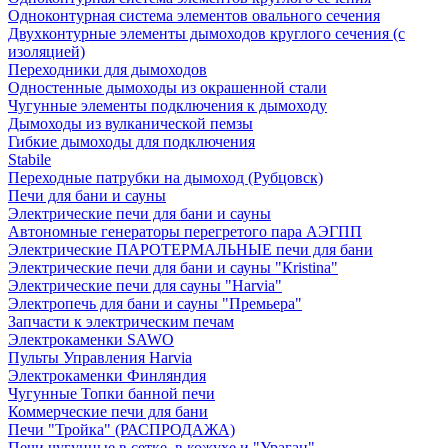
Одноконтурная система элементов овального сечения
Двухконтурные элементы дымоходов круглого сечения (с
изоляцией)
Переходники для дымоходов
Одностенные дымоходы из окрашенной стали
Чугунные элементы подключения к дымоходу
Дымоходы из вулканической пемзы
Гибкие дымоходы для подключения
Stabile
Переходные патрубки на дымоход (Рубцовск)
Печи для бани и сауны
Электрические печи для бани и сауны
Автономные генераторы перегретого пара АЭГПП
Электрические ПАРОТЕРМАЛЬНЫЕ печи для бани
Электрические печи для бани и сауны "Кristina"
Электрические печи для сауны "Harvia"
Электропечь для бани и сауны "Премьера"
Запчасти к электрическим печам
Электрокаменки SAWO
Пульты Управления Harvia
Электрокаменки Финляндия
Чугунные Топки банной печи
Коммерческие печи для бани
Печи "Тройка" (РАСПРОДАЖА)
Печи чугунные в сетке, в кожухе и "Ураган"