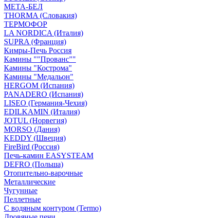
МЕТА-БЕЛ
THORMA (Словакия)
ТЕРМОФОР
LA NORDICA (Италия)
SUPRA (Франция)
Кимры-Печь Россия
Камины ""Прованс""
Камины "Кострома"
Камины "Медальон"
HERGOM (Испания)
PANADERO (Испания)
LISEO (Германия-Чехия)
EDILKAMIN (Италия)
JOTUL (Норвегия)
MORSO (Дания)
KEDDY (Швеция)
FireBird (Россия)
Печь-камин EASYSTEAM
DEFRO (Польша)
Отопительно-варочные
Металлические
Чугунные
Пеллетные
С водяным контуром (Termo)
Дровяные печи