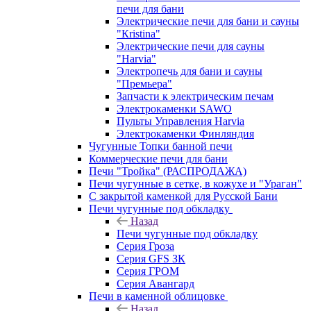
печи для бани
Электрические печи для бани и сауны
"Кristina"
Электрические печи для сауны
"Harvia"
Электропечь для бани и сауны
"Премьера"
Запчасти к электрическим печам
Электрокаменки SAWO
Пульты Управления Harvia
Электрокаменки Финляндия
Чугунные Топки банной печи
Коммерческие печи для бани
Печи "Тройка" (РАСПРОДАЖА)
Печи чугунные в сетке, в кожухе и "Ураган"
С закрытой каменкой для Русской Бани
Печи чугунные под обкладку
Назад
Печи чугунные под обкладку
Серия Гроза
Серия GFS ЗК
Серия ГРОМ
Серия Авангард
Печи в каменной облицовке
Назад