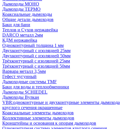
Дымоходы МОНО
Дымоходы ТЕРМО
Коаксиальные дымоходы
Общие детали дымоходов
Баки для бани
Теплов и Сухов нержавейка
DARCO металл 2мм
КДМ нержавейка
Одноконтурный толщина 1 мм
Двухконтурный с изоляцией 25мм
Двухконтурный с изоляцией 50мм
Трёхконтурный с изоляцией 25мм
Трёхконтурный с изоляцией 50мм
Варвара металл 3,5мм
Гефест чугунный
Дымоходные системы TMF
Баки для воды и теплообменники
Дымоходы SCHIEDEL
Дымоходы Вулкан
VBR:одноконтурные и двухконтурные элементы дымохода
круглого сечения окрашенные
Коаксиальные элементы дымоходов
Коллективные элементы дымоходов
Кронштейны и основания к опорам дымоходов
Одноконтурная система элементов круглого сечения