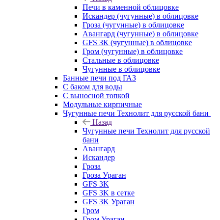
Печи в каменной облицовке
Искандер (чугунные) в облицовке
Гроза (чугунные) в облицовке
Авангард (чугунные) в облицовке
GFS ЗК (чугунные) в облицовке
Гром (чугунные) в облицовке
Стальные в облицовке
Чугунные в облицовке
Банные печи под ГАЗ
С баком для воды
С выносной топкой
Модульные кирпичные
Чугунные печи Технолит для русской бани
Назад
Чугунные печи Технолит для русской
бани
Авангард
Искандер
Гроза
Гроза Ураган
GFS 3K
GFS 3K в сетке
GFS 3K Ураган
Гром
Гром Ураган