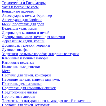
Термометры и Гигрометры
Часы и песочные часы
Бондарные изделия
Аксессуары к печам Ферингер
Аксессуары для барбекю
Быки, подставки для дров
Ведра для угля, грили
Дверцы для каминов и печей
Дверцы зольников, печей для выпечки
Деревянные кадки, ковши
Дровницы, тележки, корзины
Духовые шкафы
Задвижки, зольные коробки, кладочные втулки
Каминные и печные наборы
Каминные решетки
Колосниковые решетки
Меха
Настилы для печей, конфорки
Передние панели, панели задвижек
Пластины декоративные
Подставки для каминных спичек
Предтопочные листы
Прочистные дверцы
Элементы из натурального камня для печей и каминов
Порталы для печей Технолит