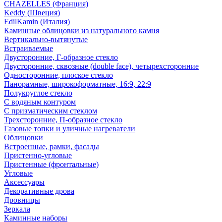
CHAZELLES (Франция)
Keddy (Швеция)
EdilKamin (Италия)
Каминные облицовки из натурального камня
Вертикально-вытянутые
Встраиваемые
Двусторонние, Г-образное стекло
Двусторонние, сквозные (double face), четырехсторонние
Односторонние, плоское стекло
Панорамные, широкоформатные, 16:9, 22:9
Полукруглое стекло
С водяным контуром
С призматическим стеклом
Трехсторонние, П-образное стекло
Газовые топки и уличные нагреватели
Облицовки
Встроенные, рамки, фасады
Пристенно-угловые
Пристенные (фронтальные)
Угловые
Аксессуары
Декоративные дрова
Дровницы
Зеркала
Каминные наборы