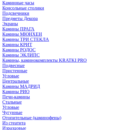
Каминные часы
Консольные столики
Подсвечники
Предметы Декора
Экраны
Камины ПРАГА
Камины МЮНХЕН
Камины ТРИ СТЕКЛА
Камины КРИТ
Камины РОДОС
Камины ЭКЛИПС
Камины, каминокомплекты KRATKI PRO
Подвесные
Пристенные
Угловые
Центральные
Камины МАДРИД
Камины РИО
Печи-камины
Стальные
Угловые
Чугунные
Отопительные (каминофены)
Из стеатита
Изразцовые