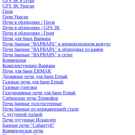
GFS 3K в сетке
GFS 3K Ураган
Гром
Гром Ураган
Печи в облицовке / Гроза
Печи в облицовке / GFS 3K
Печи в облицовке / Гром
Печи для бани Варвара
Печи банные "ВАРВАРА" в конвекционном кожухе
Печи банные "ВАРВАРА" в облицовке из камня
Печи банные "ВАРВАРА" в сетке
Коммерция
Комплектующие Варвара
Печи для бани ERMAK
Дровяные печи для бани Ermak
Газовые печи для бани Ermak
Газовые горелки
Газодровяные печи для бани Ermak
Сибирские печи Термофор
Печи банные толстостенные
Печи банные из нержавеющей стали
С чугунной топкой
Печи чугунные Искандер
Банные печи "Сабантуй"
Коммерческие печи