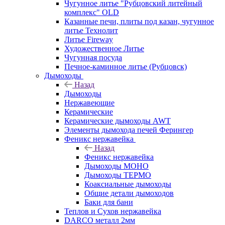
Чугунное литье "Рубцовский литейный
комплекс" OLD
Казанные печи, плиты под казан, чугунное
литье Технолит
Литье Fireway
Художественное Литье
Чугунная посуда
Печное-каминное литье (Рубцовск)
Дымоходы
Назад
Дымоходы
Нержавеющие
Керамические
Керамические дымоходы AWT
Элементы дымохода печей Ферингер
Феникс нержавейка
Назад
Феникс нержавейка
Дымоходы МОНО
Дымоходы ТЕРМО
Коаксиальные дымоходы
Общие детали дымоходов
Баки для бани
Теплов и Сухов нержавейка
DARCO металл 2мм