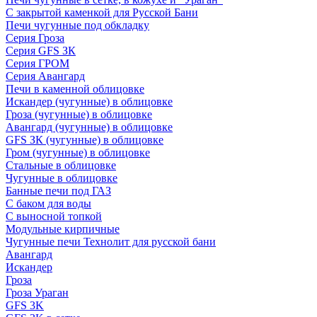
С закрытой каменкой для Русской Бани
Печи чугунные под обкладку
Серия Гроза
Серия GFS ЗК
Серия ГРОМ
Серия Авангард
Печи в каменной облицовке
Искандер (чугунные) в облицовке
Гроза (чугунные) в облицовке
Авангард (чугунные) в облицовке
GFS ЗК (чугунные) в облицовке
Гром (чугунные) в облицовке
Стальные в облицовке
Чугунные в облицовке
Банные печи под ГАЗ
С баком для воды
С выносной топкой
Модульные кирпичные
Чугунные печи Технолит для русской бани
Авангард
Искандер
Гроза
Гроза Ураган
GFS 3K