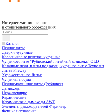
Интернет-магазин печного
и отопительного оборудования
Каталог
Печное литьё
Дверки чугунные
Колосниковые решетки чугунные
Чугунное литье "Рубцовский литейный комплекс" OLD
Казанные печи, плиты под казан, чугунное литье Технолит
Литье Fireway
Художественное Литье
Чугунная посуда
Печное-каминное литье (Рубцовск)
Дымоходы
Нержавеющие
Керамические
Керамические дымоходы AWT
Элементы дымохода печей Ферингер
Феникс нержавейка