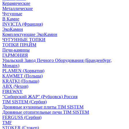
Керамические
Металлические
Чугунные
В Камне
INVICTA (Франция)
ЭкоКамин
Комплектующие ЭкоКамин
ЧУГУННЫЕ ТОПКИ
ТОПКИ ПРАЙМ
Печи-камины
ГАРМОНИЯ
Уральский Завод Печного Оборудования (Бранденбург,
Монарх)
PLAMEN (Хорватия)
KAWMET (Польша)
KRATKI (Польша)
ABX (Чехия)
FIREWAY
"Сибирский ЖАР" (Рубцовск) Россия
TIM SISTEM (Сербия)
Дровяные кухонные плиты TIM SISTEM
Дровяные отопительные печи TIM SISTEM
FERGUSS (Сербия)
TMF
STOKER (Стокер)