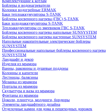
Комплектующие к котлам
Бойлеры и водонагреватели
Колонки водогрейные ERMAK
Баки теплоаккумуляторы S-TANK
Бойлеры косвенного нагрева (ГВС) S-TANK
Баки холодоаккумуляторы S-TANK
Теплоаккумуляторы со змеевиком ГВС S-TANK
Бойлеры косвенного нагрева напольные SUNSYSTEM
Бойлеры косвенного нагрева настенные SUNSYSTEM
Напольные накопительные электрические бойлеры
SUNSYSTEM
Профессиональные напольные бойлеры косвенного нагрева
SUNSYSTEM
Ландшафт и декор
Изделия из мрамора
Ванны, раковины и душевые поддоны
Колонны и капители
Лестницы, балясины
Мозаика из мрамора
Порталы из мрамора
Скульптура и вазы из мрамора
Фонтаны из мрамора
Цоколи, плинтуса, молдинги, бордюры
Элементы ландшафтного дизайна
Отделочные камни для дома и пешеходных дорожек