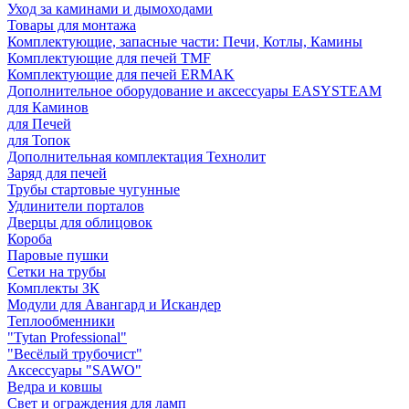
Уход за каминами и дымоходами
Товары для монтажа
Комплектующие, запасные части: Печи, Котлы, Камины
Комплектующие для печей TMF
Комплектующие для печей ERMAK
Дополнительное оборудование и аксессуары EASYSTEAM
для Каминов
для Печей
для Топок
Дополнительная комплектация Технолит
Заряд для печей
Трубы стартовые чугунные
Удлинители порталов
Дверцы для облицовок
Короба
Паровые пушки
Сетки на трубы
Комплекты ЗК
Модули для Авангард и Искандер
Теплообменники
"Tytan Professional"
"Весёлый трубочист"
Аксессуары "SAWO"
Ведра и ковшы
Свет и ограждения для ламп