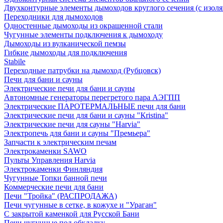
Двухконтурные элементы дымоходов круглого сечения (с изол
Переходники для дымоходов
Одностенные дымоходы из окрашенной стали
Чугунные элементы подключения к дымоходу
Дымоходы из вулканической пемзы
Гибкие дымоходы для подключения
Stabile
Переходные патрубки на дымоход (Рубцовск)
Печи для бани и сауны
Электрические печи для бани и сауны
Автономные генераторы перегретого пара АЭГПП
Электрические ПАРОТЕРМАЛЬНЫЕ печи для бани
Электрические печи для бани и сауны "Кristina"
Электрические печи для сауны "Harvia"
Электропечь для бани и сауны "Премьера"
Запчасти к электрическим печам
Электрокаменки SAWO
Пульты Управления Harvia
Электрокаменки Финляндия
Чугунные Топки банной печи
Коммерческие печи для бани
Печи "Тройка" (РАСПРОДАЖА)
Печи чугунные в сетке, в кожухе и "Ураган"
С закрытой каменкой для Русской Бани
Печи чугунные под обкладку