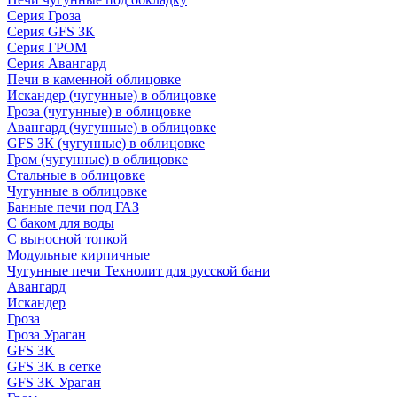
Серия Гроза
Серия GFS ЗК
Серия ГРОМ
Серия Авангард
Печи в каменной облицовке
Искандер (чугунные) в облицовке
Гроза (чугунные) в облицовке
Авангард (чугунные) в облицовке
GFS ЗК (чугунные) в облицовке
Гром (чугунные) в облицовке
Стальные в облицовке
Чугунные в облицовке
Банные печи под ГАЗ
С баком для воды
С выносной топкой
Модульные кирпичные
Чугунные печи Технолит для русской бани
Авангард
Искандер
Гроза
Гроза Ураган
GFS 3K
GFS 3K в сетке
GFS 3K Ураган