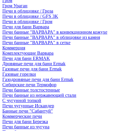
Гром
Гром Ураган
Печи в облицовке / Гроза
Печи в облицовке / GFS 3K
Печи в облицовке / Гром
Печи для бани Варвара
Печи банные "ВАРВАРА" в конвекционном кожухе
Печи банные "ВАРВАРА" в облицовке из камня
Печи банные "ВАРВАРА" в сетке
Коммерция
Комплектующие Варвара
Печи для бани ERMAK
Дровяные печи для бани Ermak
Газовые печи для бани Ermak
Газовые горелки
Газодровяные печи для бани Ermak
Сибирские печи Термофор
Печи банные толстостенные
Печи банные из нержавеющей стали
С чугунной топкой
Печи чугунные Искандер
Банные печи "Сабантуй"
Коммерческие печи
Печи для бани Березка
Печи банные из чугуна