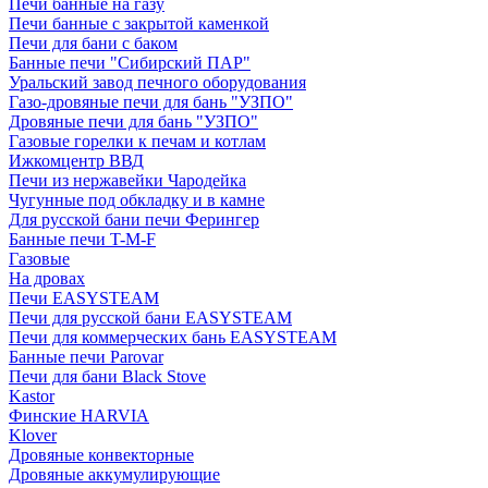
Печи банные на газу
Печи банные с закрытой каменкой
Печи для бани с баком
Банные печи "Сибирский ПАР"
Уральский завод печного оборудования
Газо-дровяные печи для бань "УЗПО"
Дровяные печи для бань "УЗПО"
Газовые горелки к печам и котлам
Ижкомцентр ВВД
Печи из нержавейки Чародейка
Чугунные под обкладку и в камне
Для русской бани печи Ферингер
Банные печи T-M-F
Газовые
На дровах
Печи EASYSTEAM
Печи для русской бани EASYSTEAM
Печи для коммерческих бань EASYSTEAM
Банные печи Parovar
Печи для бани Black Stove
Kastor
Финские HARVIA
Klover
Дровяные конвекторные
Дровяные аккумулирующие