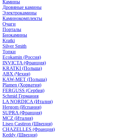
Камины
Дровяные камины
Электрокамины
Каминокомплекты
Очаги
Порталы
Биокамины
Kratki
Silver Smith
Топки
Ecokamin (Россия)
INVICTA (Франция)
KRATKI (Польша)
ABX (Чехия)
KAW-MET (Польша)
Plamen (Хорватия)
FERGUSS (Сербия)
Schmid Германия
LA NORDICA (Италия)
Hergom (Испания)
SUPRA (Франция)
MCZ (Италия)
Liseo Castiron (Швеция)
CHAZELLES (Франция)
Keddy (Швеция)