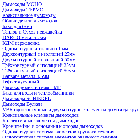
Дымоходы МОНО
Дымоходы ТЕРМО
Коаксиальные дымоходы
Общие детали дымоходов
Баки для бани
Теплов и Сухов нержавейка
DARCO металл 2мм
КДМ нержавейка
Одноконтурный толщина 1 мм
Двухконтурный с изоляцией 25мм
Двухконтурный с изоляцией 50мм
Трёхконтурный с изоляцией 25мм
Трёхконтурный с изоляцией 50мм
Варвара металл 3,5мм
Гефест чугунный
Дымоходные системы TMF
Баки для воды и теплообменники
Дымоходы SCHIEDEL
Дымоходы Вулкан
VBR:одноконтурные и двухконтурные элементы дымохода кру
Коаксиальные элементы дымоходов
Коллективные элементы дымоходов
Кронштейны и основания к опорам дымоходов
Одноконтурная система элементов круглого сечения
Одноконтурная система элементов овального сечения