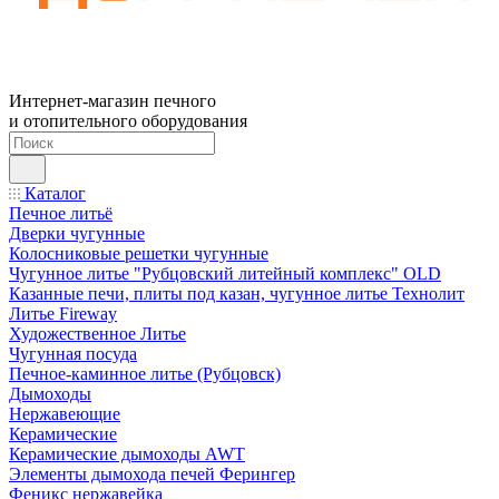
Интернет-магазин печного
и отопительного оборудования
Каталог
Печное литьё
Дверки чугунные
Колосниковые решетки чугунные
Чугунное литье "Рубцовский литейный комплекс" OLD
Казанные печи, плиты под казан, чугунное литье Технолит
Литье Fireway
Художественное Литье
Чугунная посуда
Печное-каминное литье (Рубцовск)
Дымоходы
Нержавеющие
Керамические
Керамические дымоходы AWT
Элементы дымохода печей Ферингер
Феникс нержавейка