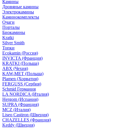
Камины
Дровяные камины
Электрокамины
Каминокомплекты
Очаги
Порталы
Биокамины
Kratki
Silver Smith
Топки
Ecokamin (Россия)
INVICTA (Франция)
KRATKI (Польша)
ABX (Чехия)
KAW-MET (Польша)
Plamen (Хорватия)
FERGUSS (Сербия)
Schmid Германия
LA NORDICA (Италия)
Hergom (Испания)
SUPRA (Франция)
MCZ (Италия)
Liseo Castiron (Швеция)
CHAZELLES (Франция)
Keddy (Швеция)