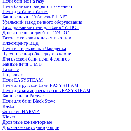
Печи банные на газу
Печи банные с закрытой каменкой
Печи для бани с баком
Банные печи "Сибирский ПАР"
Уральский завод печного оборудования
Газо-дровяные печи для бань "УЗПО"
Дровяные печи для бань "УЗПО"
Газовые горелки к печам и котлам
Ижкомцентр ВВД
Печи из нержавейки Чародейка
Чугунные под обкладку и в камне
Для русской бани печи Ферингер
Банные печи T-M-F
Газовые
На дровах
Печи EASYSTEAM
Печи для русской бани EASYSTEAM
Печи для коммерческих бань EASYSTEAM
Банные печи Parovar
Печи для бани Black Stove
Kastor
Финские HARVIA
Klover
Дровяные конвекторные
Дровяные аккумулирующие