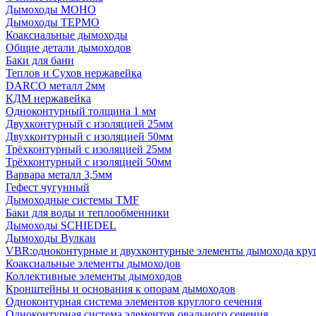
Дымоходы МОНО
Дымоходы ТЕРМО
Коаксиальные дымоходы
Общие детали дымоходов
Баки для бани
Теплов и Сухов нержавейка
DARCO металл 2мм
КДМ нержавейка
Одноконтурный толщина 1 мм
Двухконтурный с изоляцией 25мм
Двухконтурный с изоляцией 50мм
Трёхконтурный с изоляцией 25мм
Трёхконтурный с изоляцией 50мм
Варвара металл 3,5мм
Гефест чугунный
Дымоходные системы TMF
Баки для воды и теплообменники
Дымоходы SCHIEDEL
Дымоходы Вулкан
VBR:одноконтурные и двухконтурные элементы дымохода кру
Коаксиальные элементы дымоходов
Коллективные элементы дымоходов
Кронштейны и основания к опорам дымоходов
Одноконтурная система элементов круглого сечения
Одноконтурная система элементов овального сечения