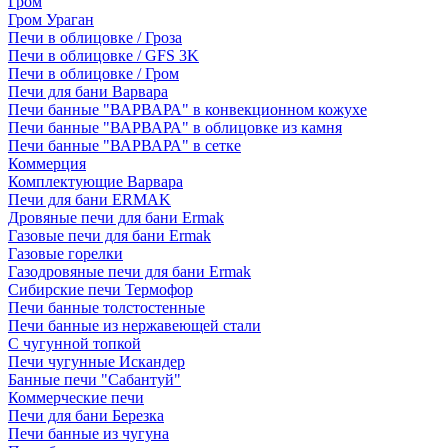
Гром
Гром Ураган
Печи в облицовке / Гроза
Печи в облицовке / GFS 3K
Печи в облицовке / Гром
Печи для бани Варвара
Печи банные "ВАРВАРА" в конвекционном кожухе
Печи банные "ВАРВАРА" в облицовке из камня
Печи банные "ВАРВАРА" в сетке
Коммерция
Комплектующие Варвара
Печи для бани ERMAK
Дровяные печи для бани Ermak
Газовые печи для бани Ermak
Газовые горелки
Газодровяные печи для бани Ermak
Сибирские печи Термофор
Печи банные толстостенные
Печи банные из нержавеющей стали
С чугунной топкой
Печи чугунные Искандер
Банные печи "Сабантуй"
Коммерческие печи
Печи для бани Березка
Печи банные из чугуна