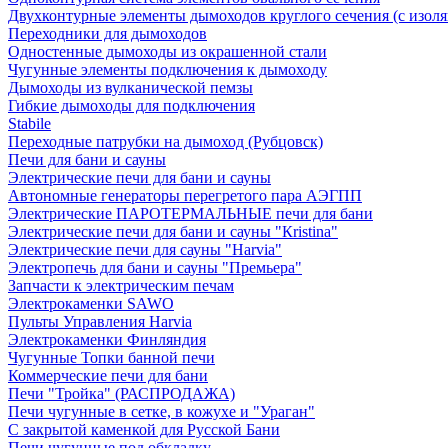
Двухконтурные элементы дымоходов круглого сечения (с изол
Переходники для дымоходов
Одностенные дымоходы из окрашенной стали
Чугунные элементы подключения к дымоходу
Дымоходы из вулканической пемзы
Гибкие дымоходы для подключения
Stabile
Переходные патрубки на дымоход (Рубцовск)
Печи для бани и сауны
Электрические печи для бани и сауны
Автономные генераторы перегретого пара АЭГПП
Электрические ПАРОТЕРМАЛЬНЫЕ печи для бани
Электрические печи для бани и сауны "Кristina"
Электрические печи для сауны "Harvia"
Электропечь для бани и сауны "Премьера"
Запчасти к электрическим печам
Электрокаменки SAWO
Пульты Управления Harvia
Электрокаменки Финляндия
Чугунные Топки банной печи
Коммерческие печи для бани
Печи "Тройка" (РАСПРОДАЖА)
Печи чугунные в сетке, в кожухе и "Ураган"
С закрытой каменкой для Русской Бани
Печи чугунные под обкладку