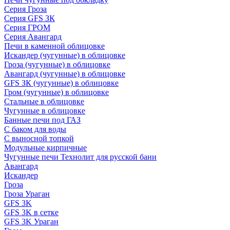
Серия Гроза
Серия GFS ЗК
Серия ГРОМ
Серия Авангард
Печи в каменной облицовке
Искандер (чугунные) в облицовке
Гроза (чугунные) в облицовке
Авангард (чугунные) в облицовке
GFS ЗК (чугунные) в облицовке
Гром (чугунные) в облицовке
Стальные в облицовке
Чугунные в облицовке
Банные печи под ГАЗ
С баком для воды
С выносной топкой
Модульные кирпичные
Чугунные печи Технолит для русской бани
Авангард
Искандер
Гроза
Гроза Ураган
GFS 3K
GFS 3K в сетке
GFS 3K Ураган