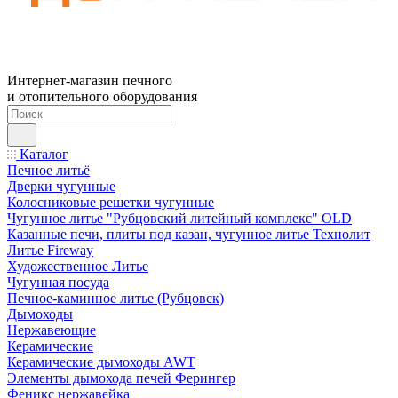
Интернет-магазин печного
и отопительного оборудования
Каталог
Печное литьё
Дверки чугунные
Колосниковые решетки чугунные
Чугунное литье "Рубцовский литейный комплекс" OLD
Казанные печи, плиты под казан, чугунное литье Технолит
Литье Fireway
Художественное Литье
Чугунная посуда
Печное-каминное литье (Рубцовск)
Дымоходы
Нержавеющие
Керамические
Керамические дымоходы AWT
Элементы дымохода печей Ферингер
Феникс нержавейка