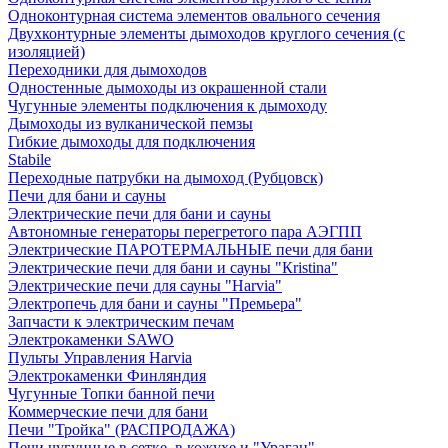
Одноконтурная система элементов овального сечения
Двухконтурные элементы дымоходов круглого сечения (с
изоляцией)
Переходники для дымоходов
Одностенные дымоходы из окрашенной стали
Чугунные элементы подключения к дымоходу
Дымоходы из вулканической пемзы
Гибкие дымоходы для подключения
Stabile
Переходные патрубки на дымоход (Рубцовск)
Печи для бани и сауны
Электрические печи для бани и сауны
Автономные генераторы перегретого пара АЭГПП
Электрические ПАРОТЕРМАЛЬНЫЕ печи для бани
Электрические печи для бани и сауны "Кristina"
Электрические печи для сауны "Harvia"
Электропечь для бани и сауны "Премьера"
Запчасти к электрическим печам
Электрокаменки SAWO
Пульты Управления Harvia
Электрокаменки Финляндия
Чугунные Топки банной печи
Коммерческие печи для бани
Печи "Тройка" (РАСПРОДАЖА)
Печи чугунные в сетке, в кожухе и "Ураган"