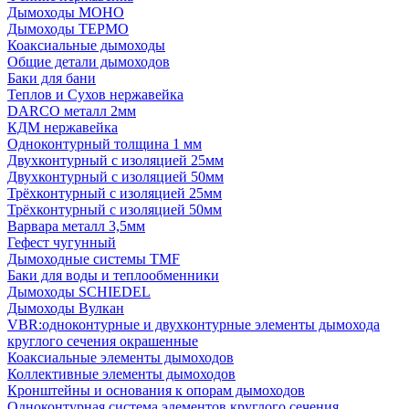
Дымоходы МОНО
Дымоходы ТЕРМО
Коаксиальные дымоходы
Общие детали дымоходов
Баки для бани
Теплов и Сухов нержавейка
DARCO металл 2мм
КДМ нержавейка
Одноконтурный толщина 1 мм
Двухконтурный с изоляцией 25мм
Двухконтурный с изоляцией 50мм
Трёхконтурный с изоляцией 25мм
Трёхконтурный с изоляцией 50мм
Варвара металл 3,5мм
Гефест чугунный
Дымоходные системы TMF
Баки для воды и теплообменники
Дымоходы SCHIEDEL
Дымоходы Вулкан
VBR:одноконтурные и двухконтурные элементы дымохода
круглого сечения окрашенные
Коаксиальные элементы дымоходов
Коллективные элементы дымоходов
Кронштейны и основания к опорам дымоходов
Одноконтурная система элементов круглого сечения