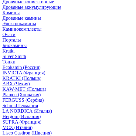
Дровяные конвекторные
Дровяные аккумулирующие
Камины
Дровяные камины
Электрокамины
Каминокомплекты
Очаги
Порталы
Биокамины
Kratki
Silver Smith
Топки
Ecokamin (Россия)
INVICTA (Франция)
KRATKI (Польша)
ABX (Чехия)
KAW-MET (Польша)
Plamen (Хорватия)
FERGUSS (Сербия)
Schmid Германия
LA NORDICA (Италия)
Hergom (Испания)
SUPRA (Франция)
MCZ (Италия)
Liseo Castiron (Швеция)