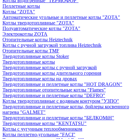
Котлы водогрейные "ТЕРМОФОР"
Пеллетные котлы
Котлы "ZOTA"
Автоматические угольные и пеллетные котлы "ZOTA"
Котлы твердотопливные "ZOTA"
Полуавтоматические котлы "ZOTA"
Электрокотлы ZOTA
Отопительные котлы Heiztechnik
Котлы с ручной загрузкой топлива Heiztechnik
Отопительные котлы TMF
Твердотопливные котлы Stoker
Твердотопливные котлы
Твердотопливные котлы с ручной загрузкой
Твердотопливные котлы длительного горения
Твердотопливные котлы на дровах
Твердотопливные и пеллетные котлы "HOT DRAGON"
Твердотопливные отопительные котлы "Flames"
Твердотопливные и пеллетные котлы "DEFRO"
Котлы твердотопливные с водяным контуром "УЗПО"
Твердотопливные и пеллетные котлы, бойлеры косвенного
нагрева "GALMET"
Твердотопливные и пеллетные котлы "БЕЛКОМiН"
Твердотопливные котлы "KENTATSU"
Котлы с чугунным теплообменником
Котлы пеллетно-угольные "FACI"