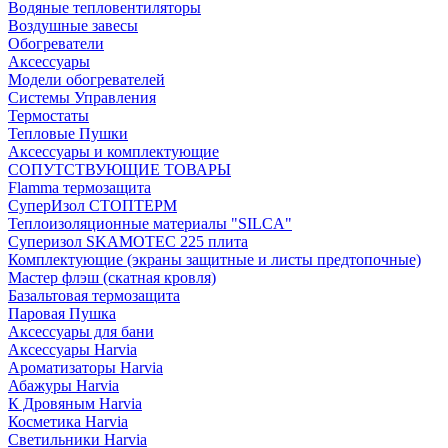
Водяные тепловентиляторы
Воздушные завесы
Обогреватели
Аксессуары
Модели обогревателей
Системы Управления
Термостаты
Тепловые Пушки
Аксессуары и комплектующие
СОПУТСТВУЮЩИЕ ТОВАРЫ
Flamma термозащита
СуперИзол СТОПТЕРМ
Теплоизоляционные материалы "SILCA"
Суперизол SKAMOTEC 225 плита
Комплектующие (экраны защитные и листы предтопочные)
Мастер флэш (скатная кровля)
Базальтовая термозащита
Паровая Пушка
Аксессуары для бани
Аксессуары Harvia
Ароматизаторы Harvia
Абажуры Harvia
К Дровяным Harvia
Косметика Harvia
Светильники Harvia