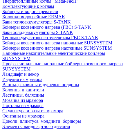
Твердотопливные котлы "Metal-FacH"
Комплектующие к котлам
Бойлеры и водонагреватели
Колонки водогрейные ERMAK
Баки теплоаккумуляторы S-TANK
Бойлеры косвенного нагрева (ГВС) S-TANK
Баки холодоаккумуляторы S-TANK
Теплоаккумуляторы со змеевиком ГВС S-TANK
Бойлеры косвенного нагрева напольные SUNSYSTEM
Бойлеры косвенного нагрева настенные SUNSYSTEM
Напольные накопительные электрические бойлеры
SUNSYSTEM
Профессиональные напольные бойлеры косвенного нагрева
SUNSYSTEM
Ландшафт и декор
Изделия из мрамора
Ванны, раковины и душевые поддоны
Колонны и капители
Лестницы, балясины
Мозаика из мрамора
Порталы из мрамора
Скульптура и вазы из мрамора
Фонтаны из мрамора
Цоколи, плинтуса, молдинги, бордюры
Элементы ландшафтного дизайна