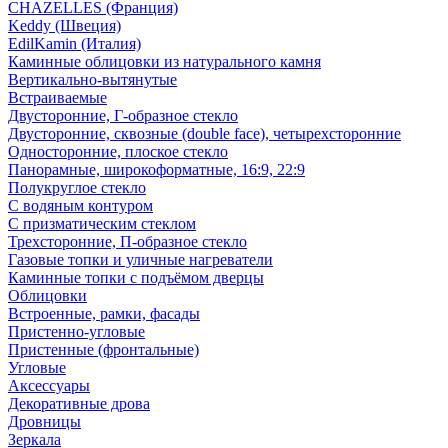
CHAZELLES (Франция)
Keddy (Швеция)
EdilKamin (Италия)
Каминные облицовки из натурального камня
Вертикально-вытянутые
Встраиваемые
Двусторонние, Г-образное стекло
Двусторонние, сквозные (double face), четырехсторонние
Односторонние, плоское стекло
Панорамные, широкоформатные, 16:9, 22:9
Полукруглое стекло
С водяным контуром
С призматическим стеклом
Трехсторонние, П-образное стекло
Газовые топки и уличные нагреватели
Каминные топки с подъёмом дверцы
Облицовки
Встроенные, рамки, фасады
Пристенно-угловые
Пристенные (фронтальные)
Угловые
Аксессуары
Декоративные дрова
Дровницы
Зеркала