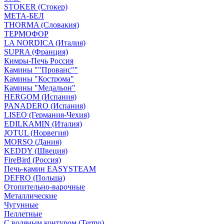
STOKER (Стокер)
МЕТА-БЕЛ
THORMA (Словакия)
ТЕРМОФОР
LA NORDICA (Италия)
SUPRA (Франция)
Кимры-Печь Россия
Камины ""Прованс""
Камины "Кострома"
Камины "Медальон"
HERGOM (Испания)
PANADERO (Испания)
LISEO (Германия-Чехия)
EDILKAMIN (Италия)
JOTUL (Норвегия)
MORSO (Дания)
KEDDY (Швеция)
FireBird (Россия)
Печь-камин EASYSTEAM
DEFRO (Польша)
Отопительно-варочные
Металлические
Чугунные
Пеллетные
С водяным контуром (Termo)