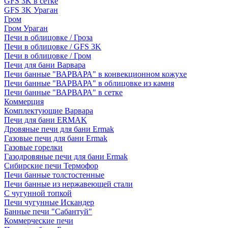
GFS 3K в сетке
GFS 3K Ураган
Гром
Гром Ураган
Печи в облицовке / Гроза
Печи в облицовке / GFS 3K
Печи в облицовке / Гром
Печи для бани Варвара
Печи банные "ВАРВАРА" в конвекционном кожухе
Печи банные "ВАРВАРА" в облицовке из камня
Печи банные "ВАРВАРА" в сетке
Коммерция
Комплектующие Варвара
Печи для бани ERMAK
Дровяные печи для бани Ermak
Газовые печи для бани Ermak
Газовые горелки
Газодровяные печи для бани Ermak
Сибирские печи Термофор
Печи банные толстостенные
Печи банные из нержавеющей стали
С чугунной топкой
Печи чугунные Искандер
Банные печи "Сабантуй"
Коммерческие печи