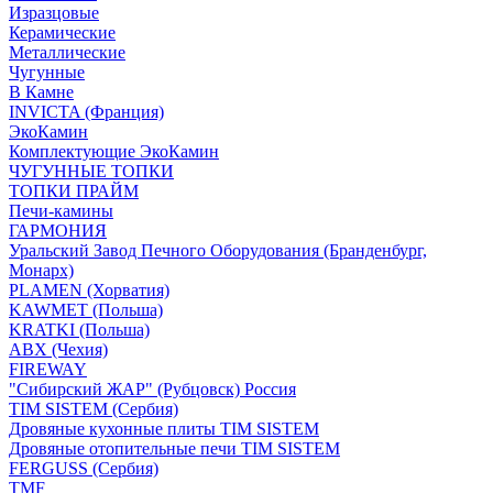
Изразцовые
Керамические
Металлические
Чугунные
В Камне
INVICTA (Франция)
ЭкоКамин
Комплектующие ЭкоКамин
ЧУГУННЫЕ ТОПКИ
ТОПКИ ПРАЙМ
Печи-камины
ГАРМОНИЯ
Уральский Завод Печного Оборудования (Бранденбург,
Монарх)
PLAMEN (Хорватия)
KAWMET (Польша)
KRATKI (Польша)
ABX (Чехия)
FIREWAY
"Сибирский ЖАР" (Рубцовск) Россия
TIM SISTEM (Сербия)
Дровяные кухонные плиты TIM SISTEM
Дровяные отопительные печи TIM SISTEM
FERGUSS (Сербия)
TMF