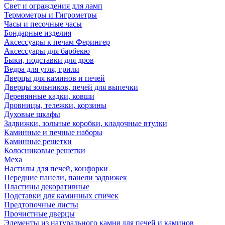
Свет и ограждения для ламп
Термометры и Гигрометры
Часы и песочные часы
Бондарные изделия
Аксессуары к печам Ферингер
Аксессуары для барбекю
Быки, подставки для дров
Ведра для угля, грили
Дверцы для каминов и печей
Дверцы зольников, печей для выпечки
Деревянные кадки, ковши
Дровницы, тележки, корзины
Духовые шкафы
Задвижки, зольные коробки, кладочные втулки
Каминные и печные наборы
Каминные решетки
Колосниковые решетки
Меха
Настилы для печей, конфорки
Передние панели, панели задвижек
Пластины декоративные
Подставки для каминных спичек
Предтопочные листы
Прочистные дверцы
Элементы из натурального камня для печей и каминов