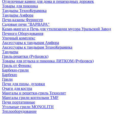
Отделочные камни для дома и пешеходных дорожек
Товары для пикника
Тандыры ТехноКерамика
Тандыры Амфора
Печи-казаны Ферингер
Садовые печи "ВАРВАРА"
Казан-мангал и Печь для утилизации мусора Уральский Завод
Печного Оборудования
Уличный комплекс
Аксессуары к тандырам Амфора
Аксессуары к тандырам ТехноКерамика
Тандыры
Гриль-решетки (Рубцовск)
Товары для отдыха и пикника ЛИТКОМ (Рубцовск)
Гриль от Феникс
Барбекю-грили
Барбекю
Грили
Печи для пицы, духовки
Очаги для костра
Мангалы и решетки-гриль Технолит
Мангалы грили коптильни TMF
Печи портативные
Угольные грили MONOLITH
Теплооборудование