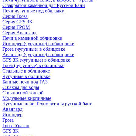
С закрытой каменкой для Русской Бани
Печи чугунные под обкладку
Серия Гроза
Серия GFS ЗК
Серия ГРОМ
Серия Авангард
Печи в каменной облицовке
Искандер (чугунные) в облицовке
Гроза (чугунные) в облицовке
Авангард (чугунные) в облицовке
GFS ЗК (чугунные) в облицовке
Гром (чугунные) в облицовке
Стальные в облицовке
Чугунные в облицовке
Банные печи под ГАЗ
С баком для воды
С выносной топкой
Модульные кирпичные
Чугунные печи Технолит для русской бани
Авангард
Искандер
Гроза
Гроза Ураган
GFS 3K