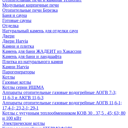
Модульные кирпичные печи
Отопительные печи Березка
Баня и сауна
Готовые сауны
Отделка
Натуральный камень для отделки саун
Двери
Двери Harvia
Камни и плитка
Камень для бани ЖАДЕИТ из Хакассии
Камень для бани и ландшафта
Плитка из натурального камня
Камни Harvia
Парогенераторы
Котлы
Газовые котлы
Котлы серии ИШМА
Аппараты отопительные газовые водогрейные АОГВ 7-3;
11,6-3 и АКГВ 11,6-3
Аппараты отопительные газовые водогрейные АОГВ 11,6-1;
17,4-1; 23,2-1; 29-1
Котлы с чугунным теплообменником КОВ 30 . 37,5 . 45; 63; 80
и 100 кВт
Электрические котлы