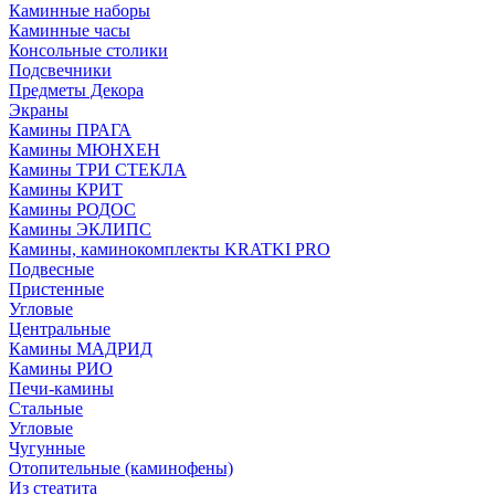
Каминные наборы
Каминные часы
Консольные столики
Подсвечники
Предметы Декора
Экраны
Камины ПРАГА
Камины МЮНХЕН
Камины ТРИ СТЕКЛА
Камины КРИТ
Камины РОДОС
Камины ЭКЛИПС
Камины, каминокомплекты KRATKI PRO
Подвесные
Пристенные
Угловые
Центральные
Камины МАДРИД
Камины РИО
Печи-камины
Стальные
Угловые
Чугунные
Отопительные (каминофены)
Из стеатита