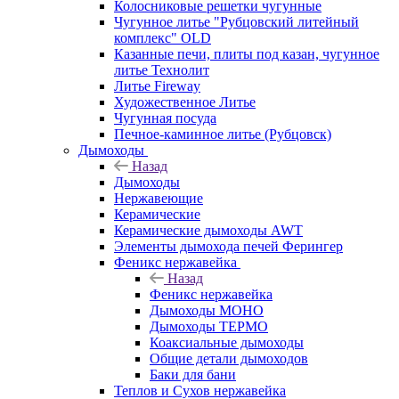
Колосниковые решетки чугунные
Чугунное литье "Рубцовский литейный
комплекс" OLD
Казанные печи, плиты под казан, чугунное
литье Технолит
Литье Fireway
Художественное Литье
Чугунная посуда
Печное-каминное литье (Рубцовск)
Дымоходы
Назад
Дымоходы
Нержавеющие
Керамические
Керамические дымоходы AWT
Элементы дымохода печей Ферингер
Феникс нержавейка
Назад
Феникс нержавейка
Дымоходы МОНО
Дымоходы ТЕРМО
Коаксиальные дымоходы
Общие детали дымоходов
Баки для бани
Теплов и Сухов нержавейка