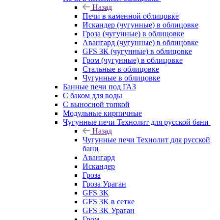
Назад
Печи в каменной облицовке
Искандер (чугунные) в облицовке
Гроза (чугунные) в облицовке
Авангард (чугунные) в облицовке
GFS ЗК (чугунные) в облицовке
Гром (чугунные) в облицовке
Стальные в облицовке
Чугунные в облицовке
Банные печи под ГАЗ
С баком для воды
С выносной топкой
Модульные кирпичные
Чугунные печи Технолит для русской бани
Назад
Чугунные печи Технолит для русской
бани
Авангард
Искандер
Гроза
Гроза Ураган
GFS 3K
GFS 3K в сетке
GFS 3K Ураган
Гром