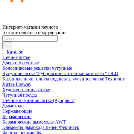
Интернет-магазин печного
и отопительного оборудования
Каталог
Печное литьё
Дверки чугунные
Колосниковые решетки чугунные
Чугунное литье "Рубцовский литейный комплекс" OLD
Казанные печи, плиты под казан, чугунное литье Технолит
Литье Fireway
Художественное Литье
Чугунная посуда
Печное-каминное литье (Рубцовск)
Дымоходы
Нержавеющие
Керамические
Керамические дымоходы AWT
Элементы дымохода печей Ферингер
Феникс нержавейка