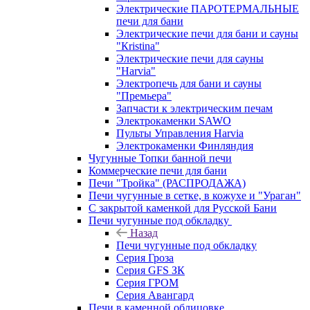
Электрические ПАРОТЕРМАЛЬНЫЕ
печи для бани
Электрические печи для бани и сауны
"Кristina"
Электрические печи для сауны
"Harvia"
Электропечь для бани и сауны
"Премьера"
Запчасти к электрическим печам
Электрокаменки SAWO
Пульты Управления Harvia
Электрокаменки Финляндия
Чугунные Топки банной печи
Коммерческие печи для бани
Печи "Тройка" (РАСПРОДАЖА)
Печи чугунные в сетке, в кожухе и "Ураган"
С закрытой каменкой для Русской Бани
Печи чугунные под обкладку
Назад
Печи чугунные под обкладку
Серия Гроза
Серия GFS ЗК
Серия ГРОМ
Серия Авангард
Печи в каменной облицовке