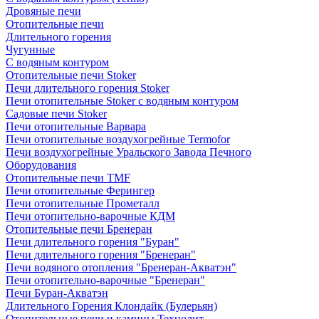
Дровяные печи
Отопительные печи
Длительного горения
Чугунные
C водяным контуром
Отопительные печи Stoker
Печи длительного горения Stoker
Печи отопительные Stoker с водяным контуром
Садовые печи Stoker
Печи отопительные Варвара
Печи отопительные воздухогрейные Termofor
Печи воздухогрейные Уральского Завода Печного
Оборудования
Отопительные печи TMF
Печи отопительные Ферингер
Печи отопительные Прометалл
Печи отопительно-варочные КДМ
Отопительные печи Бренеран
Печи длительного горения "Буран"
Печи длительного горения "Бренеран"
Печи водяного отопления "Бренеран-Акватэн"
Печи отопительно-варочные "Бренеран"
Печи Буран-Акватэн
Длительного Горения Клондайк (Булерьян)
Отопительные печи и камины Технолит