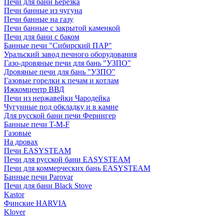
Печи для бани Березка
Печи банные из чугуна
Печи банные на газу
Печи банные с закрытой каменкой
Печи для бани с баком
Банные печи "Сибирский ПАР"
Уральский завод печного оборудования
Газо-дровяные печи для бань "УЗПО"
Дровяные печи для бань "УЗПО"
Газовые горелки к печам и котлам
Ижкомцентр ВВД
Печи из нержавейки Чародейка
Чугунные под обкладку и в камне
Для русской бани печи Ферингер
Банные печи T-M-F
Газовые
На дровах
Печи EASYSTEAM
Печи для русской бани EASYSTEAM
Печи для коммерческих бань EASYSTEAM
Банные печи Parovar
Печи для бани Black Stove
Kastor
Финские HARVIA
Klover