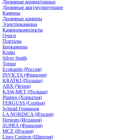
Дровяные конвекторные
Дровяные аккумулирующие
Камины
Дровяные камины
Электрокамины
Каминокомплекты
Очаги
Порталы
Биокамины
Kratki
Silver Smith
Топки
Ecokamin (Россия)
INVICTA (Франция)
KRATKI (Польша)
ABX (Чехия)
KAW-MET (Польша)
Plamen (Хорватия)
FERGUSS (Сербия)
Schmid Германия
LA NORDICA (Италия)
Hergom (Испания)
SUPRA (Франция)
MCZ (Италия)
Liseo Castiron (Швеция)