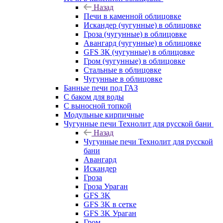
Назад
Печи в каменной облицовке
Искандер (чугунные) в облицовке
Гроза (чугунные) в облицовке
Авангард (чугунные) в облицовке
GFS ЗК (чугунные) в облицовке
Гром (чугунные) в облицовке
Стальные в облицовке
Чугунные в облицовке
Банные печи под ГАЗ
С баком для воды
С выносной топкой
Модульные кирпичные
Чугунные печи Технолит для русской бани
Назад
Чугунные печи Технолит для русской
бани
Авангард
Искандер
Гроза
Гроза Ураган
GFS 3K
GFS 3K в сетке
GFS 3K Ураган
Гром