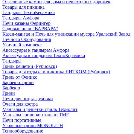
Отделочные камни для дома и пешеходных дорожек
Товары для пикника
Тандыры ТехноКерамика
Тандыры Амфора
Печи-казаны Ферингер
Садовые печи "ВАРВАРА"
Казан-мангал и Печь для утилизации мусора Уральский Завод
Печного Оборудования
Уличный комплекс
Аксессуары к тандырам Амфора
Аксессуары к тандырам ТехноКерамика
Тандыры
Гриль-решетки (Рубцовск)
Товары для отдыха и пикника ЛИТКОМ (Рубцовск)
Гриль от Феникс
Барбекю-грили
Барбекю
Грили
Печи для пицы, духовки
Очаги для костра
Мангалы и решетки-гриль Технолит
Мангалы грили коптильни TMF
Печи портативные
Угольные грили MONOLITH
Теплооборудование