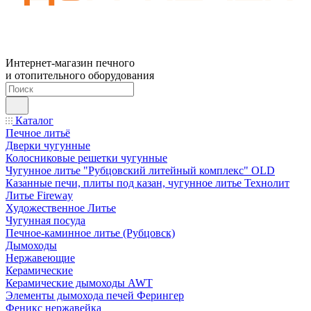
Интернет-магазин печного
и отопительного оборудования
Каталог
Печное литьё
Дверки чугунные
Колосниковые решетки чугунные
Чугунное литье "Рубцовский литейный комплекс" OLD
Казанные печи, плиты под казан, чугунное литье Технолит
Литье Fireway
Художественное Литье
Чугунная посуда
Печное-каминное литье (Рубцовск)
Дымоходы
Нержавеющие
Керамические
Керамические дымоходы AWT
Элементы дымохода печей Ферингер
Феникс нержавейка