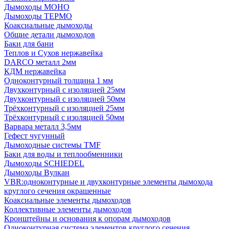
Дымоходы МОНО
Дымоходы ТЕРМО
Коаксиальные дымоходы
Общие детали дымоходов
Баки для бани
Теплов и Сухов нержавейка
DARCO металл 2мм
КДМ нержавейка
Одноконтурный толщина 1 мм
Двухконтурный с изоляцией 25мм
Двухконтурный с изоляцией 50мм
Трёхконтурный с изоляцией 25мм
Трёхконтурный с изоляцией 50мм
Варвара металл 3,5мм
Гефест чугунный
Дымоходные системы TMF
Баки для воды и теплообменники
Дымоходы SCHIEDEL
Дымоходы Вулкан
VBR:одноконтурные и двухконтурные элементы дымохода
круглого сечения окрашенные
Коаксиальные элементы дымоходов
Коллективные элементы дымоходов
Кронштейны и основания к опорам дымоходов
Одноконтурная система элементов круглого сечения