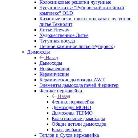
Колосниковые решетки чугунные
Чугунное литье "Рубцовский литейный
комплекс" OLD
Казанные печи, плиты под казан, чугунное
литье Технолит
Литье Fireway
Художественное Литье
Чугунная посуда
Печное-каминное литье (Рубцовск)
Дымоходы
Назад
Дымоходы
Нержавеющие
Керамические
Керамические дымоходы AWT
Элементы дымохода печей Ферингер
Феникс нержавейка
Назад
Феникс нержавейка
Дымоходы МОНО
Дымоходы ТЕРМО
Коаксиальные дымоходы
Общие детали дымоходов
Баки для бани
Теплов и Сухов нержавейка