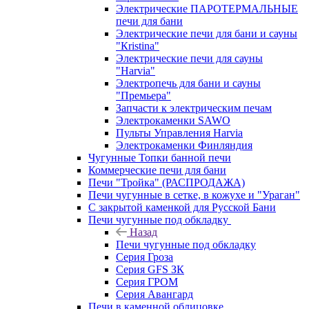
Электрические ПАРОТЕРМАЛЬНЫЕ
печи для бани
Электрические печи для бани и сауны
"Кristina"
Электрические печи для сауны
"Harvia"
Электропечь для бани и сауны
"Премьера"
Запчасти к электрическим печам
Электрокаменки SAWO
Пульты Управления Harvia
Электрокаменки Финляндия
Чугунные Топки банной печи
Коммерческие печи для бани
Печи "Тройка" (РАСПРОДАЖА)
Печи чугунные в сетке, в кожухе и "Ураган"
С закрытой каменкой для Русской Бани
Печи чугунные под обкладку
Назад
Печи чугунные под обкладку
Серия Гроза
Серия GFS ЗК
Серия ГРОМ
Серия Авангард
Печи в каменной облицовке