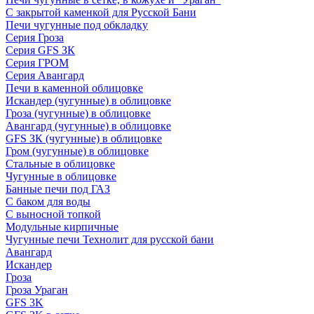
С закрытой каменкой для Русской Бани
Печи чугунные под обкладку
Серия Гроза
Серия GFS ЗК
Серия ГРОМ
Серия Авангард
Печи в каменной облицовке
Искандер (чугунные) в облицовке
Гроза (чугунные) в облицовке
Авангард (чугунные) в облицовке
GFS ЗК (чугунные) в облицовке
Гром (чугунные) в облицовке
Стальные в облицовке
Чугунные в облицовке
Банные печи под ГАЗ
С баком для воды
С выносной топкой
Модульные кирпичные
Чугунные печи Технолит для русской бани
Авангард
Искандер
Гроза
Гроза Ураган
GFS 3K