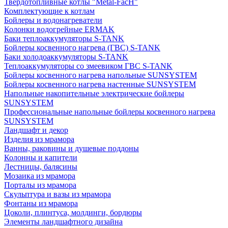
Твердотопливные котлы "Metal-FacH"
Комплектующие к котлам
Бойлеры и водонагреватели
Колонки водогрейные ERMAK
Баки теплоаккумуляторы S-TANK
Бойлеры косвенного нагрева (ГВС) S-TANK
Баки холодоаккумуляторы S-TANK
Теплоаккумуляторы со змеевиком ГВС S-TANK
Бойлеры косвенного нагрева напольные SUNSYSTEM
Бойлеры косвенного нагрева настенные SUNSYSTEM
Напольные накопительные электрические бойлеры
SUNSYSTEM
Профессиональные напольные бойлеры косвенного нагрева
SUNSYSTEM
Ландшафт и декор
Изделия из мрамора
Ванны, раковины и душевые поддоны
Колонны и капители
Лестницы, балясины
Мозаика из мрамора
Порталы из мрамора
Скульптура и вазы из мрамора
Фонтаны из мрамора
Цоколи, плинтуса, молдинги, бордюры
Элементы ландшафтного дизайна