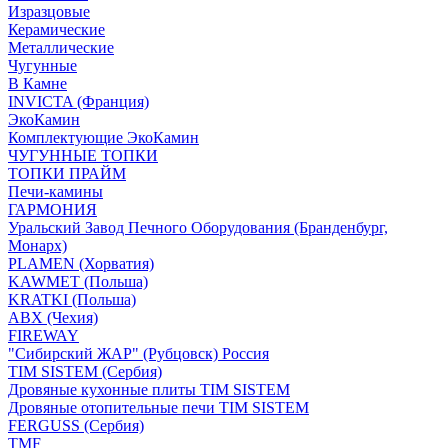
Изразцовые
Керамические
Металлические
Чугунные
В Камне
INVICTA (Франция)
ЭкоКамин
Комплектующие ЭкоКамин
ЧУГУННЫЕ ТОПКИ
ТОПКИ ПРАЙМ
Печи-камины
ГАРМОНИЯ
Уральский Завод Печного Оборудования (Бранденбург,
Монарх)
PLAMEN (Хорватия)
KAWMET (Польша)
KRATKI (Польша)
ABX (Чехия)
FIREWAY
"Сибирский ЖАР" (Рубцовск) Россия
TIM SISTEM (Сербия)
Дровяные кухонные плиты TIM SISTEM
Дровяные отопительные печи TIM SISTEM
FERGUSS (Сербия)
TMF