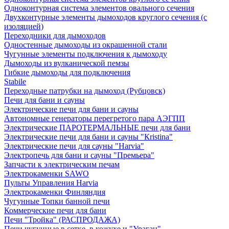
Одноконтурная система элементов овального сечения
Двухконтурные элементы дымоходов круглого сечения (с
изоляцией)
Переходники для дымоходов
Одностенные дымоходы из окрашенной стали
Чугунные элементы подключения к дымоходу
Дымоходы из вулканической пемзы
Гибкие дымоходы для подключения
Stabile
Переходные патрубки на дымоход (Рубцовск)
Печи для бани и сауны
Электрические печи для бани и сауны
Автономные генераторы перегретого пара АЭГПП
Электрические ПАРОТЕРМАЛЬНЫЕ печи для бани
Электрические печи для бани и сауны "Кristina"
Электрические печи для сауны "Harvia"
Электропечь для бани и сауны "Премьера"
Запчасти к электрическим печам
Электрокаменки SAWO
Пульты Управления Harvia
Электрокаменки Финляндия
Чугунные Топки банной печи
Коммерческие печи для бани
Печи "Тройка" (РАСПРОДАЖА)
Печи чугунные в сетке, в кожухе и "Ураган"