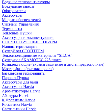
Водяные тепловентиляторы
Воздушные завесы
Обогреватели
Аксессуары
Модели обогревателей
Системы Управления
Термостаты
Тепловые Пушки
Аксессуары и комплектующие
СОПУТСТВУЮЩИЕ ТОВАРЫ
Flamma термозащита
СуперИзол СТОПТЕРМ
Теплоизоляционные материалы "SILCA"
Суперизол SKAMOTEC 225 плита
Комплектующие (экраны защитные и листы предтопочные)
Мастер флэш (скатная кровля)
Базальтовая термозащита
Паровая Пушка
Аксессуары для бани
Аксессуары Harvia
Ароматизаторы Harvia
Абажуры Harvia
К Дровяным Harvia
Косметика Harvia
Светильники Harvia