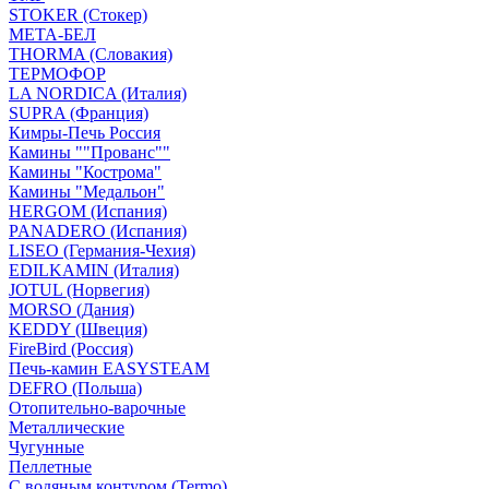
STOKER (Стокер)
МЕТА-БЕЛ
THORMA (Словакия)
ТЕРМОФОР
LA NORDICA (Италия)
SUPRA (Франция)
Кимры-Печь Россия
Камины ""Прованс""
Камины "Кострома"
Камины "Медальон"
HERGOM (Испания)
PANADERO (Испания)
LISEO (Германия-Чехия)
EDILKAMIN (Италия)
JOTUL (Норвегия)
MORSO (Дания)
KEDDY (Швеция)
FireBird (Россия)
Печь-камин EASYSTEAM
DEFRO (Польша)
Отопительно-варочные
Металлические
Чугунные
Пеллетные
С водяным контуром (Termo)