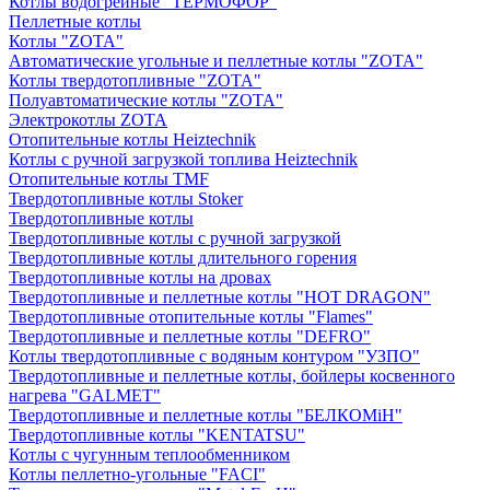
Котлы водогрейные "ТЕРМОФОР"
Пеллетные котлы
Котлы "ZOTA"
Автоматические угольные и пеллетные котлы "ZOTA"
Котлы твердотопливные "ZOTA"
Полуавтоматические котлы "ZOTA"
Электрокотлы ZOTA
Отопительные котлы Heiztechnik
Котлы с ручной загрузкой топлива Heiztechnik
Отопительные котлы TMF
Твердотопливные котлы Stoker
Твердотопливные котлы
Твердотопливные котлы с ручной загрузкой
Твердотопливные котлы длительного горения
Твердотопливные котлы на дровах
Твердотопливные и пеллетные котлы "HOT DRAGON"
Твердотопливные отопительные котлы "Flames"
Твердотопливные и пеллетные котлы "DEFRO"
Котлы твердотопливные с водяным контуром "УЗПО"
Твердотопливные и пеллетные котлы, бойлеры косвенного
нагрева "GALMET"
Твердотопливные и пеллетные котлы "БЕЛКОМiН"
Твердотопливные котлы "KENTATSU"
Котлы с чугунным теплообменником
Котлы пеллетно-угольные "FACI"