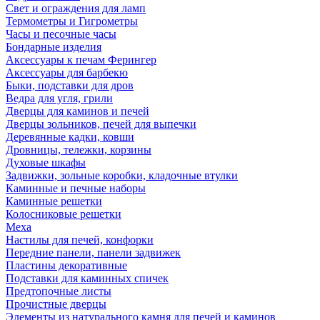
Свет и ограждения для ламп
Термометры и Гигрометры
Часы и песочные часы
Бондарные изделия
Аксессуары к печам Ферингер
Аксессуары для барбекю
Быки, подставки для дров
Ведра для угля, грили
Дверцы для каминов и печей
Дверцы зольников, печей для выпечки
Деревянные кадки, ковши
Дровницы, тележки, корзины
Духовые шкафы
Задвижки, зольные коробки, кладочные втулки
Каминные и печные наборы
Каминные решетки
Колосниковые решетки
Меха
Настилы для печей, конфорки
Передние панели, панели задвижек
Пластины декоративные
Подставки для каминных спичек
Предтопочные листы
Прочистные дверцы
Элементы из натурального камня для печей и каминов