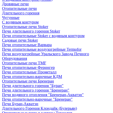
Дровяные печи
Отопительные печи
Длительного горения
Чугунные
C водяным контуром
Отопительные печи Stoker
Печи длительного горения Stoker
Печи отопительные Stoker с водяным контуром
Садовые печи Stoker
Печи отопительные Варвара
Печи отопительные воздухогрейные Termofor
Печи воздухогрейные Уральского Завода Печного
Оборудования
Отопительные печи TMF
Печи отопительные Ферингер
Печи отопительные Прометалл
Печи отопительно-варочные КДМ
Отопительные печи Бренеран
Печи длительного горения "Буран"
Печи длительного горения "Бренеран"
Печи водяного отопления "Бренеран-Акватэн"
Печи отопительно-варочные "Бренеран"
Печи Буран-Акватэн
Длительного Горения Клондайк (Булерьян)
Отопительные печи и камины Технолит