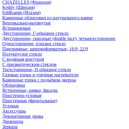
CHAZELLES (Франция)
Keddy (Швеция)
EdilKamin (Италия)
Каминные облицовки из натурального камня
Вертикально-вытянутые
Встраиваемые
Двусторонние, Г-образное стекло
Двусторонние, сквозные (double face), четырехсторонние
Односторонние, плоское стекло
Панорамные, широкоформатные, 16:9, 22:9
Полукруглое стекло
С водяным контуром
С призматическим стеклом
Трехсторонние, П-образное стекло
Газовые топки и уличные нагреватели
Каминные топки с подъёмом дверцы
Облицовки
Встроенные, рамки, фасады
Пристенно-угловые
Пристенные (фронтальные)
Угловые
Аксессуары
Декоративные дрова
Дровницы
Зеркала