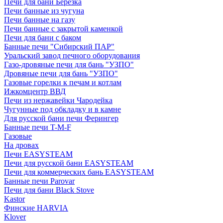
Печи для бани Березка
Печи банные из чугуна
Печи банные на газу
Печи банные с закрытой каменкой
Печи для бани с баком
Банные печи "Сибирский ПАР"
Уральский завод печного оборудования
Газо-дровяные печи для бань "УЗПО"
Дровяные печи для бань "УЗПО"
Газовые горелки к печам и котлам
Ижкомцентр ВВД
Печи из нержавейки Чародейка
Чугунные под обкладку и в камне
Для русской бани печи Ферингер
Банные печи T-M-F
Газовые
На дровах
Печи EASYSTEAM
Печи для русской бани EASYSTEAM
Печи для коммерческих бань EASYSTEAM
Банные печи Parovar
Печи для бани Black Stove
Kastor
Финские HARVIA
Klover