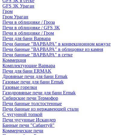
GFS 3K в сетке
GFS 3K Ураган
Гром
Гром Ураган
Печи в облицовке / Гроза
Печи в облицовке / GFS 3K
Печи в облицовке / Гром
Печи для бани Варвара
Печи банные "ВАРВАРА" в конвекционном кожухе
Печи банные "ВАРВАРА" в облицовке из камня
Печи банные "ВАРВАРА" в сетке
Коммерция
Комплектующие Варвара
Печи для бани ERMAK
Дровяные печи для бани Ermak
Газовые печи для бани Ermak
Газовые горелки
Газодровяные печи для бани Ermak
Сибирские печи Термофор
Печи банные толстостенные
Печи банные из нержавеющей стали
С чугунной топкой
Печи чугунные Искандер
Банные печи "Сабантуй"
Коммерческие печи