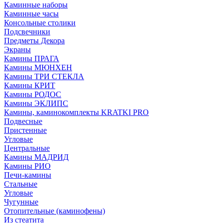
Каминные наборы
Каминные часы
Консольные столики
Подсвечники
Предметы Декора
Экраны
Камины ПРАГА
Камины МЮНХЕН
Камины ТРИ СТЕКЛА
Камины КРИТ
Камины РОДОС
Камины ЭКЛИПС
Камины, каминокомплекты KRATKI PRO
Подвесные
Пристенные
Угловые
Центральные
Камины МАДРИД
Камины РИО
Печи-камины
Стальные
Угловые
Чугунные
Отопительные (каминофены)
Из стеатита