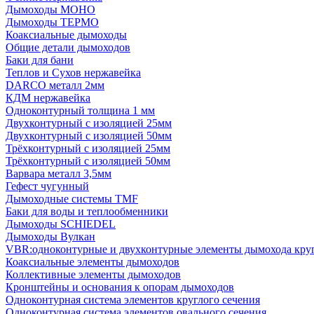
Дымоходы МОНО
Дымоходы ТЕРМО
Коаксиальные дымоходы
Общие детали дымоходов
Баки для бани
Теплов и Сухов нержавейка
DARCO металл 2мм
КДМ нержавейка
Одноконтурный толщина 1 мм
Двухконтурный с изоляцией 25мм
Двухконтурный с изоляцией 50мм
Трёхконтурный с изоляцией 25мм
Трёхконтурный с изоляцией 50мм
Варвара металл 3,5мм
Гефест чугунный
Дымоходные системы TMF
Баки для воды и теплообменники
Дымоходы SCHIEDEL
Дымоходы Вулкан
VBR:одноконтурные и двухконтурные элементы дымохода кру
Коаксиальные элементы дымоходов
Коллективные элементы дымоходов
Кронштейны и основания к опорам дымоходов
Одноконтурная система элементов круглого сечения
Одноконтурная система элементов овального сечения