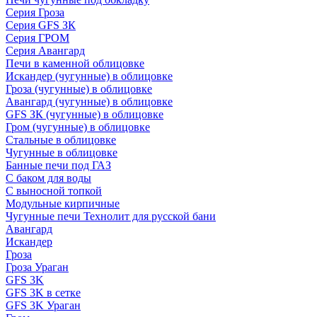
Серия Гроза
Серия GFS ЗК
Серия ГРОМ
Серия Авангард
Печи в каменной облицовке
Искандер (чугунные) в облицовке
Гроза (чугунные) в облицовке
Авангард (чугунные) в облицовке
GFS ЗК (чугунные) в облицовке
Гром (чугунные) в облицовке
Стальные в облицовке
Чугунные в облицовке
Банные печи под ГАЗ
С баком для воды
С выносной топкой
Модульные кирпичные
Чугунные печи Технолит для русской бани
Авангард
Искандер
Гроза
Гроза Ураган
GFS 3K
GFS 3K в сетке
GFS 3K Ураган