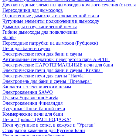
Двухконтурные элементы дымоходов круглого сечения (с изол
Переходники для дымоходов
Одностенные дымоходы из окрашенной стали
Чугунные элементы подключения к дымоходу
Дымоходы из вулканической пемзы
Гибкие дымоходы для подключения
Stabile
Переходные патрубки на дымоход (Рубцовск)
Печи для бани и сауны
Электрические печи для бани и сауны
Автономные генераторы перегретого пара АЭГПП
Электрические ПАРОТЕРМАЛЬНЫЕ печи для бани
Электрические печи для бани и сауны "Кristina"
Электрические печи для сауны "Harvia"
Электропечь для бани и сауны "Премьера"
Запчасти к электрическим печам
Электрокаменки SAWO
Пульты Управления Harvia
Электрокаменки Финляндия
Чугунные Топки банной печи
Коммерческие печи для бани
Печи "Тройка" (РАСПРОДАЖА)
Печи чугунные в сетке, в кожухе и "Ураган"
С закрытой каменкой для Русской Бани
Печи чугунные под обкладку