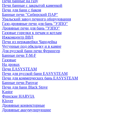
Печи банные на газу
Печи банные с закрытой каменкой
Печи для бани с баком
Банные печи "Сибирский ПАР"
Уральский завод печного оборудования
Газо-дровяные печи для бань "УЗПО"
Дровяные печи для бань "УЗПО"
Газовые горелки к печам и котлам
Ижкомцентр ВВД
Печи из нержавейки Чародейка
Чугунные под обкладку и в камне
Для русской бани печи Ферингер
Банные печи T-M-F
Газовые
На дровах
Печи EASYSTEAM
Печи для русской бани EASYSTEAM
Печи для коммерческих бань EASYSTEAM
Банные печи Parovar
Печи для бани Black Stove
Kastor
Финские HARVIA
Klover
Дровяные конвекторные
Дровяные аккумулирующие