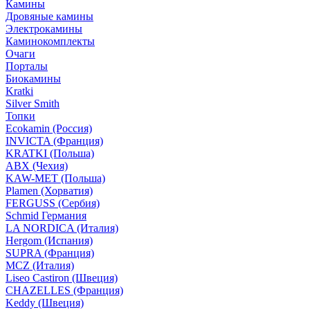
Камины
Дровяные камины
Электрокамины
Каминокомплекты
Очаги
Порталы
Биокамины
Kratki
Silver Smith
Топки
Ecokamin (Россия)
INVICTA (Франция)
KRATKI (Польша)
ABX (Чехия)
KAW-MET (Польша)
Plamen (Хорватия)
FERGUSS (Сербия)
Schmid Германия
LA NORDICA (Италия)
Hergom (Испания)
SUPRA (Франция)
MCZ (Италия)
Liseo Castiron (Швеция)
CHAZELLES (Франция)
Keddy (Швеция)