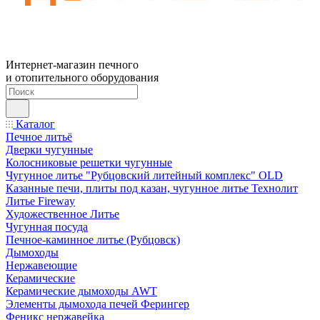
Интернет-магазин печного
и отопительного оборудования
Каталог
Печное литьё
Дверки чугунные
Колосниковые решетки чугунные
Чугунное литье "Рубцовский литейный комплекс" OLD
Казанные печи, плиты под казан, чугунное литье Технолит
Литье Fireway
Художественное Литье
Чугунная посуда
Печное-каминное литье (Рубцовск)
Дымоходы
Нержавеющие
Керамические
Керамические дымоходы AWT
Элементы дымохода печей Ферингер
Феникс нержавейка