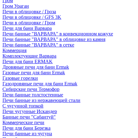
Гром
Гром Ураган
Печи в облицовке / Гроза
Печи в облицовке / GFS 3K
Печи в облицовке / Гром
Печи для бани Варвара
Печи банные "ВАРВАРА" в конвекционном кожухе
Печи банные "ВАРВАРА" в облицовке из камня
Печи банные "ВАРВАРА" в сетке
Коммерция
Комплектующие Варвара
Печи для бани ERMAK
Дровяные печи для бани Ermak
Газовые печи для бани Ermak
Газовые горелки
Газодровяные печи для бани Ermak
Сибирские печи Термофор
Печи банные толстостенные
Печи банные из нержавеющей стали
С чугунной топкой
Печи чугунные Искандер
Банные печи "Сабантуй"
Коммерческие печи
Печи для бани Березка
Печи банные из чугуна