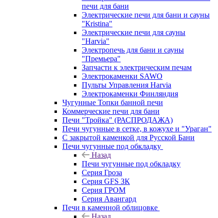
печи для бани
Электрические печи для бани и сауны
"Кristina"
Электрические печи для сауны
"Harvia"
Электропечь для бани и сауны
"Премьера"
Запчасти к электрическим печам
Электрокаменки SAWO
Пульты Управления Harvia
Электрокаменки Финляндия
Чугунные Топки банной печи
Коммерческие печи для бани
Печи "Тройка" (РАСПРОДАЖА)
Печи чугунные в сетке, в кожухе и "Ураган"
С закрытой каменкой для Русской Бани
Печи чугунные под обкладку
Назад
Печи чугунные под обкладку
Серия Гроза
Серия GFS ЗК
Серия ГРОМ
Серия Авангард
Печи в каменной облицовке
Назад