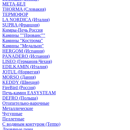
МЕТА-БЕЛ
THORMA (Словакия)
ТЕРМОФОР
LA NORDICA (Италия)
SUPRA (Франция)
Кимры-Печь Россия
Камины ""Прованс""
Камины "Кострома"
Камины "Медальон"
HERGOM (Испания)
PANADERO (Испания)
LISEO (Германия-Чехия)
EDILKAMIN (Италия)
JOTUL (Норвегия)
MORSO (Дания)
KEDDY (Швеция)
FireBird (Россия)
Печь-камин EASYSTEAM
DEFRO (Польша)
Отопительно-варочные
Металлические
Чугунные
Пеллетные
С водяным контуром (Termo)
Дровяные печи