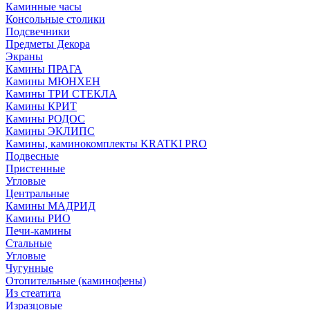
Каминные часы
Консольные столики
Подсвечники
Предметы Декора
Экраны
Камины ПРАГА
Камины МЮНХЕН
Камины ТРИ СТЕКЛА
Камины КРИТ
Камины РОДОС
Камины ЭКЛИПС
Камины, каминокомплекты KRATKI PRO
Подвесные
Пристенные
Угловые
Центральные
Камины МАДРИД
Камины РИО
Печи-камины
Стальные
Угловые
Чугунные
Отопительные (каминофены)
Из стеатита
Изразцовые