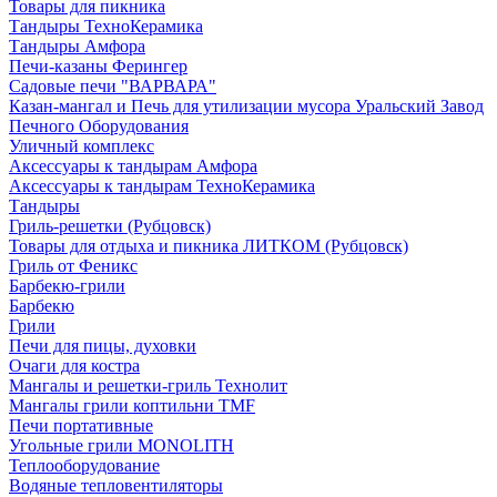
Товары для пикника
Тандыры ТехноКерамика
Тандыры Амфора
Печи-казаны Ферингер
Садовые печи "ВАРВАРА"
Казан-мангал и Печь для утилизации мусора Уральский Завод
Печного Оборудования
Уличный комплекс
Аксессуары к тандырам Амфора
Аксессуары к тандырам ТехноКерамика
Тандыры
Гриль-решетки (Рубцовск)
Товары для отдыха и пикника ЛИТКОМ (Рубцовск)
Гриль от Феникс
Барбекю-грили
Барбекю
Грили
Печи для пицы, духовки
Очаги для костра
Мангалы и решетки-гриль Технолит
Мангалы грили коптильни TMF
Печи портативные
Угольные грили MONOLITH
Теплооборудование
Водяные тепловентиляторы