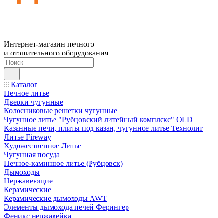
Интернет-магазин печного
и отопительного оборудования
Каталог
Печное литьё
Дверки чугунные
Колосниковые решетки чугунные
Чугунное литье "Рубцовский литейный комплекс" OLD
Казанные печи, плиты под казан, чугунное литье Технолит
Литье Fireway
Художественное Литье
Чугунная посуда
Печное-каминное литье (Рубцовск)
Дымоходы
Нержавеющие
Керамические
Керамические дымоходы AWT
Элементы дымохода печей Ферингер
Феникс нержавейка