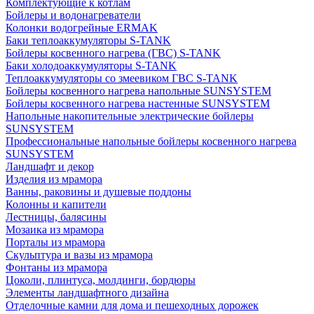
Комплектующие к котлам
Бойлеры и водонагреватели
Колонки водогрейные ERMAK
Баки теплоаккумуляторы S-TANK
Бойлеры косвенного нагрева (ГВС) S-TANK
Баки холодоаккумуляторы S-TANK
Теплоаккумуляторы со змеевиком ГВС S-TANK
Бойлеры косвенного нагрева напольные SUNSYSTEM
Бойлеры косвенного нагрева настенные SUNSYSTEM
Напольные накопительные электрические бойлеры
SUNSYSTEM
Профессиональные напольные бойлеры косвенного нагрева
SUNSYSTEM
Ландшафт и декор
Изделия из мрамора
Ванны, раковины и душевые поддоны
Колонны и капители
Лестницы, балясины
Мозаика из мрамора
Порталы из мрамора
Скульптура и вазы из мрамора
Фонтаны из мрамора
Цоколи, плинтуса, молдинги, бордюры
Элементы ландшафтного дизайна
Отделочные камни для дома и пешеходных дорожек