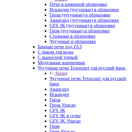
Печи в каменной облицовке
Искандер (чугунные) в облицовке
Гроза (чугунные) в облицовке
Авангард (чугунные) в облицовке
GFS ЗК (чугунные) в облицовке
Гром (чугунные) в облицовке
Стальные в облицовке
Чугунные в облицовке
Банные печи под ГАЗ
С баком для воды
С выносной топкой
Модульные кирпичные
Чугунные печи Технолит для русской бани
Назад
Чугунные печи Технолит для русской
бани
Авангард
Искандер
Гроза
Гроза Ураган
GFS 3K
GFS 3K в сетке
GFS 3K Ураган
Гром
Гром Ураган