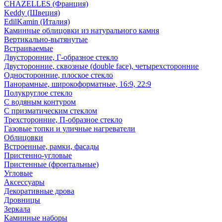
CHAZELLES (Франция)
Keddy (Швеция)
EdilKamin (Италия)
Каминные облицовки из натурального камня
Вертикально-вытянутые
Встраиваемые
Двусторонние, Г-образное стекло
Двусторонние, сквозные (double face), четырехсторонние
Односторонние, плоское стекло
Панорамные, широкоформатные, 16:9, 22:9
Полукруглое стекло
С водяным контуром
С призматическим стеклом
Трехсторонние, П-образное стекло
Газовые топки и уличные нагреватели
Облицовки
Встроенные, рамки, фасады
Пристенно-угловые
Пристенные (фронтальные)
Угловые
Аксессуары
Декоративные дрова
Дровницы
Зеркала
Каминные наборы