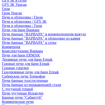
GFS 3K в сетке
GFS 3K Ураган
Гром
Гром Ураган
Печи в облицовке / Гроза
Печи в облицовке / GFS 3K
Печи в облицовке / Гром
Печи для бани Варвара
Печи банные "ВАРВАРА" в конвекционном кожухе
Печи банные "ВАРВАРА" в облицовке из камня
Печи банные "ВАРВАРА" в сетке
Коммерция
Комплектующие Варвара
Печи для бани ERMAK
Дровяные печи для бани Ermak
Газовые печи для бани Ermak
Газовые горелки
Газодровяные печи для бани Ermak
Сибирские печи Термофор
Печи банные толстостенные
Печи банные из нержавеющей стали
С чугунной топкой
Печи чугунные Искандер
Банные печи "Сабантуй"
Коммерческие печи