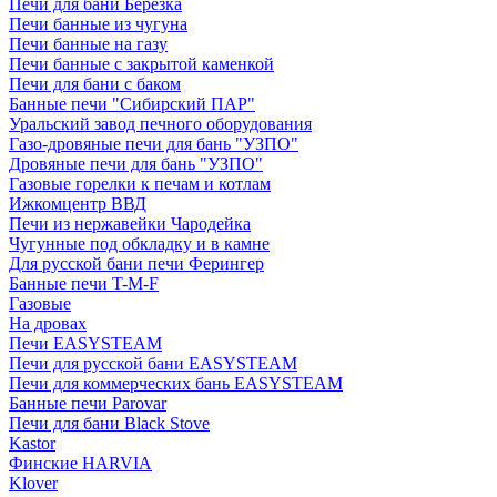
Печи для бани Березка
Печи банные из чугуна
Печи банные на газу
Печи банные с закрытой каменкой
Печи для бани с баком
Банные печи "Сибирский ПАР"
Уральский завод печного оборудования
Газо-дровяные печи для бань "УЗПО"
Дровяные печи для бань "УЗПО"
Газовые горелки к печам и котлам
Ижкомцентр ВВД
Печи из нержавейки Чародейка
Чугунные под обкладку и в камне
Для русской бани печи Ферингер
Банные печи T-M-F
Газовые
На дровах
Печи EASYSTEAM
Печи для русской бани EASYSTEAM
Печи для коммерческих бань EASYSTEAM
Банные печи Parovar
Печи для бани Black Stove
Kastor
Финские HARVIA
Klover