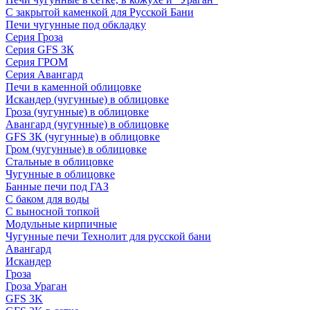
С закрытой каменкой для Русской Бани
Печи чугунные под обкладку
Серия Гроза
Серия GFS ЗК
Серия ГРОМ
Серия Авангард
Печи в каменной облицовке
Искандер (чугунные) в облицовке
Гроза (чугунные) в облицовке
Авангард (чугунные) в облицовке
GFS ЗК (чугунные) в облицовке
Гром (чугунные) в облицовке
Стальные в облицовке
Чугунные в облицовке
Банные печи под ГАЗ
С баком для воды
С выносной топкой
Модульные кирпичные
Чугунные печи Технолит для русской бани
Авангард
Искандер
Гроза
Гроза Ураган
GFS 3K