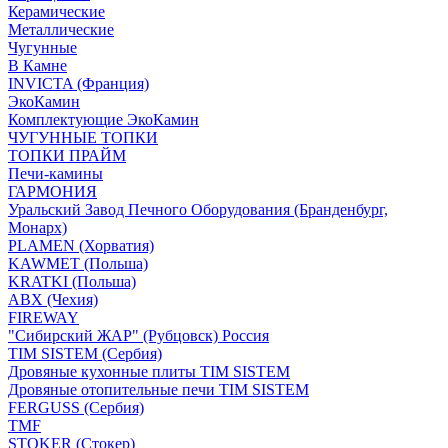
Керамические
Металлические
Чугунные
В Камне
INVICTA (Франция)
ЭкоКамин
Комплектующие ЭкоКамин
ЧУГУННЫЕ ТОПКИ
ТОПКИ ПРАЙМ
Печи-камины
ГАРМОНИЯ
Уральский Завод Печного Оборудования (Бранденбург,
Монарх)
PLAMEN (Хорватия)
KAWMET (Польша)
KRATKI (Польша)
ABX (Чехия)
FIREWAY
"Сибирский ЖАР" (Рубцовск) Россия
TIM SISTEM (Сербия)
Дровяные кухонные плиты TIM SISTEM
Дровяные отопительные печи TIM SISTEM
FERGUSS (Сербия)
TMF
STOKER (Стокер)