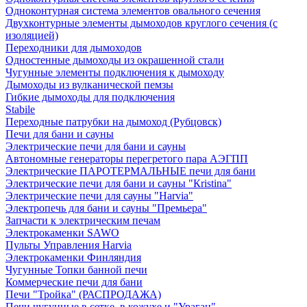
Одноконтурная система элементов овального сечения
Двухконтурные элементы дымоходов круглого сечения (с
изоляцией)
Переходники для дымоходов
Одностенные дымоходы из окрашенной стали
Чугунные элементы подключения к дымоходу
Дымоходы из вулканической пемзы
Гибкие дымоходы для подключения
Stabile
Переходные патрубки на дымоход (Рубцовск)
Печи для бани и сауны
Электрические печи для бани и сауны
Автономные генераторы перегретого пара АЭГПП
Электрические ПАРОТЕРМАЛЬНЫЕ печи для бани
Электрические печи для бани и сауны "Кristina"
Электрические печи для сауны "Harvia"
Электропечь для бани и сауны "Премьера"
Запчасти к электрическим печам
Электрокаменки SAWO
Пульты Управления Harvia
Электрокаменки Финляндия
Чугунные Топки банной печи
Коммерческие печи для бани
Печи "Тройка" (РАСПРОДАЖА)
Печи чугунные в сетке, в кожухе и "Ураган"