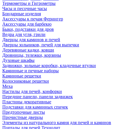
Термометры и Гигрометры
Часы и песочные часы
Бондарные изделия
Аксессуары к печам Ферингер
Аксессуары для барбекю
Быки, подставки для дров
Ведра для угля, грили
Дверцы для каминов и печей
Дверцы зольников, печей для выпечки
Деревянные кадки, ковши
Дровницы, тележки, корзины
Духовые шкафы
Задвижки, зольные коробки, кладочные втулки
Каминные и печные наборы
Каминные решетки
Колосниковые решетки
Меха
Настилы для печей, конфорки
Передние панели, панели задвижек
Пластины декоративные
Подставки для каминных спичек
Предтопочные листы
Прочистные дверцы
Элементы из натурального камня для печей и каминов
Порталы для печей Технолит