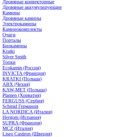
Дровяные конвекторные
Дровяные аккумулирующие
Камины
Дровяные камины
Электрокамины
Каминокомплекты
Очаги
Порталы
Биокамины
Kratki
Silver Smith
Топки
Ecokamin (Россия)
INVICTA (Франция)
KRATKI (Польша)
ABX (Чехия)
KAW-MET (Польша)
Plamen (Хорватия)
FERGUSS (Сербия)
Schmid Германия
LA NORDICA (Италия)
Hergom (Испания)
SUPRA (Франция)
MCZ (Италия)
Liseo Castiron (Швеция)