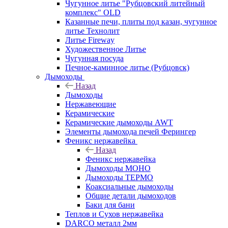
Чугунное литье "Рубцовский литейный
комплекс" OLD
Казанные печи, плиты под казан, чугунное
литье Технолит
Литье Fireway
Художественное Литье
Чугунная посуда
Печное-каминное литье (Рубцовск)
Дымоходы
Назад
Дымоходы
Нержавеющие
Керамические
Керамические дымоходы AWT
Элементы дымохода печей Ферингер
Феникс нержавейка
Назад
Феникс нержавейка
Дымоходы МОНО
Дымоходы ТЕРМО
Коаксиальные дымоходы
Общие детали дымоходов
Баки для бани
Теплов и Сухов нержавейка
DARCO металл 2мм