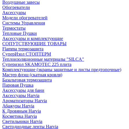
Воздушные завесы
Обогреватели
Аксессуары
Модели обогревателей
Системы Управления
Термостаты
Тепловые Пушки
Аксессуары и комплектующие
СОПУТСТВУЮЩИЕ ТОВАРЫ
Flamma термозащита
СуперИзол СТОПТЕРМ
Теплоизоляционные материалы "SILCA"
Суперизол SKAMOTEC 225 плита
Комплектующие (экраны защитные и листы предтопочные)
Мастер флэш (скатная кровля)
Базальтовая термозащита
Паровая Пушка
Аксессуары для бани
Аксессуары Harvia
Ароматизаторы Harvia
Абажуры Harvia
К Дровяным Harvia
Косметика Harvia
Светильники Harvia
Светодиодные ленты Harvia