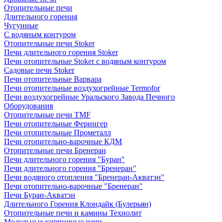
Отопительные печи
Длительного горения
Чугунные
C водяным контуром
Отопительные печи Stoker
Печи длительного горения Stoker
Печи отопительные Stoker с водяным контуром
Садовые печи Stoker
Печи отопительные Варвара
Печи отопительные воздухогрейные Termofor
Печи воздухогрейные Уральского Завода Печного
Оборудования
Отопительные печи TMF
Печи отопительные Ферингер
Печи отопительные Прометалл
Печи отопительно-варочные КДМ
Отопительные печи Бренеран
Печи длительного горения "Буран"
Печи длительного горения "Бренеран"
Печи водяного отопления "Бренеран-Акватэн"
Печи отопительно-варочные "Бренеран"
Печи Буран-Акватэн
Длительного Горения Клондайк (Булерьян)
Отопительные печи и камины Технолит
Модульные кирпичные печи