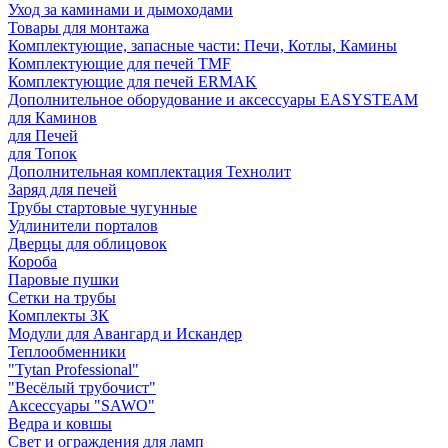
Уход за каминами и дымоходами
Товары для монтажа
Комплектующие, запасные части: Печи, Котлы, Камины
Комплектующие для печей TMF
Комплектующие для печей ERMAK
Дополнительное оборудование и аксессуары EASYSTEAM
для Каминов
для Печей
для Топок
Дополнительная комплектация Технолит
Заряд для печей
Трубы стартовые чугунные
Удлинители порталов
Дверцы для облицовок
Короба
Паровые пушки
Сетки на трубы
Комплекты ЗК
Модули для Авангард и Искандер
Теплообменники
"Tytan Professional"
"Весёлый трубочист"
Аксессуары "SAWO"
Ведра и ковшы
Свет и ограждения для ламп