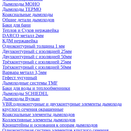
Дымоходы МОНО
Дымоходы ТЕРМО
Коаксиальные дымоходы
Общие детали дымоходов
Баки для бани
Теплов и Сухов нержавейка
DARCO металл 2мм
КДМ нержавейка
Одноконтурный толщина 1 мм
Двухконтурный с изоляцией 25мм
Двухконтурный с изоляцией 50мм
Трёхконтурный с изоляцией 25мм
Трёхконтурный с изоляцией 50мм
Варвара металл 3,5мм
Гефест чугунный
Дымоходные системы TMF
Баки для воды и теплообменники
Дымоходы SCHIEDEL
Дымоходы Вулкан
VBR:одноконтурные и двухконтурные элементы дымохода
круглого сечения окрашенные
Коаксиальные элементы дымоходов
Коллективные элементы дымоходов
Кронштейны и основания к опорам дымоходов
Одноконтурная система элементов круглого сечения