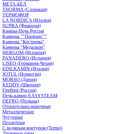
МЕТА-БЕЛ
THORMA (Словакия)
ТЕРМОФОР
LA NORDICA (Италия)
SUPRA (Франция)
Кимры-Печь Россия
Камины ""Прованс""
Камины "Кострома"
Камины "Медальон"
HERGOM (Испания)
PANADERO (Испания)
LISEO (Германия-Чехия)
EDILKAMIN (Италия)
JOTUL (Норвегия)
MORSO (Дания)
KEDDY (Швеция)
FireBird (Россия)
Печь-камин EASYSTEAM
DEFRO (Польша)
Отопительно-варочные
Металлические
Чугунные
Пеллетные
С водяным контуром (Termo)
Дровяные печи