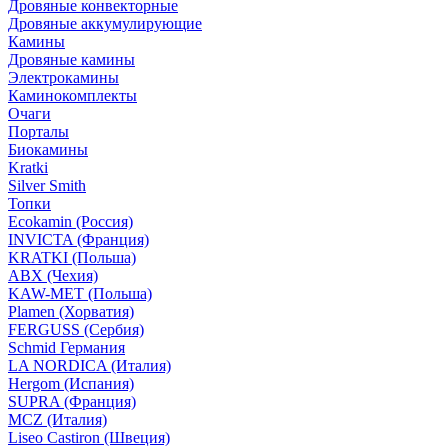
Дровяные конвекторные
Дровяные аккумулирующие
Камины
Дровяные камины
Электрокамины
Каминокомплекты
Очаги
Порталы
Биокамины
Kratki
Silver Smith
Топки
Ecokamin (Россия)
INVICTA (Франция)
KRATKI (Польша)
ABX (Чехия)
KAW-MET (Польша)
Plamen (Хорватия)
FERGUSS (Сербия)
Schmid Германия
LA NORDICA (Италия)
Hergom (Испания)
SUPRA (Франция)
MCZ (Италия)
Liseo Castiron (Швеция)