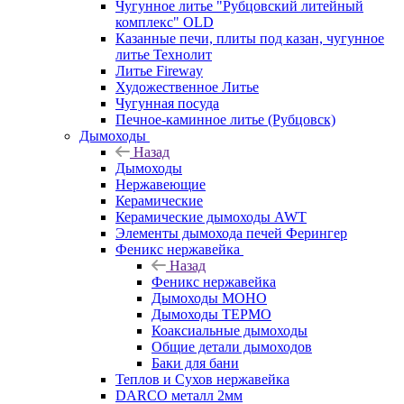
Чугунное литье "Рубцовский литейный
комплекс" OLD
Казанные печи, плиты под казан, чугунное
литье Технолит
Литье Fireway
Художественное Литье
Чугунная посуда
Печное-каминное литье (Рубцовск)
Дымоходы
Назад
Дымоходы
Нержавеющие
Керамические
Керамические дымоходы AWT
Элементы дымохода печей Ферингер
Феникс нержавейка
Назад
Феникс нержавейка
Дымоходы МОНО
Дымоходы ТЕРМО
Коаксиальные дымоходы
Общие детали дымоходов
Баки для бани
Теплов и Сухов нержавейка
DARCO металл 2мм