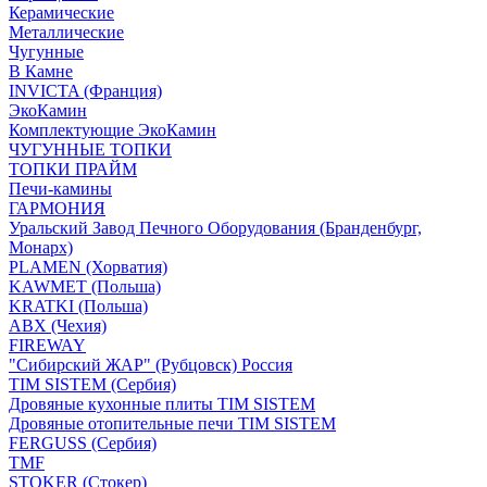
Керамические
Металлические
Чугунные
В Камне
INVICTA (Франция)
ЭкоКамин
Комплектующие ЭкоКамин
ЧУГУННЫЕ ТОПКИ
ТОПКИ ПРАЙМ
Печи-камины
ГАРМОНИЯ
Уральский Завод Печного Оборудования (Бранденбург,
Монарх)
PLAMEN (Хорватия)
KAWMET (Польша)
KRATKI (Польша)
ABX (Чехия)
FIREWAY
"Сибирский ЖАР" (Рубцовск) Россия
TIM SISTEM (Сербия)
Дровяные кухонные плиты TIM SISTEM
Дровяные отопительные печи TIM SISTEM
FERGUSS (Сербия)
TMF
STOKER (Стокер)