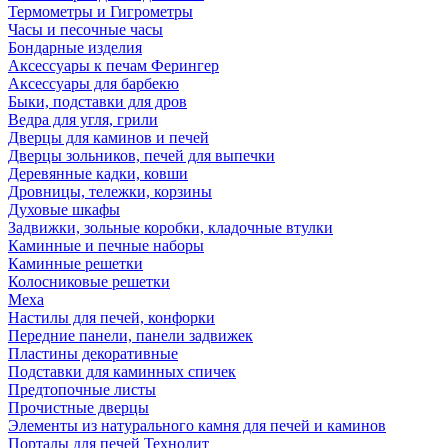
Термометры и Гигрометры
Часы и песочные часы
Бондарные изделия
Аксессуары к печам Ферингер
Аксессуары для барбекю
Быки, подставки для дров
Ведра для угля, грили
Дверцы для каминов и печей
Дверцы зольников, печей для выпечки
Деревянные кадки, ковши
Дровницы, тележки, корзины
Духовые шкафы
Задвижки, зольные коробки, кладочные втулки
Каминные и печные наборы
Каминные решетки
Колосниковые решетки
Меха
Настилы для печей, конфорки
Передние панели, панели задвижек
Пластины декоративные
Подставки для каминных спичек
Предтопочные листы
Прочистные дверцы
Элементы из натурального камня для печей и каминов
Порталы для печей Технолит