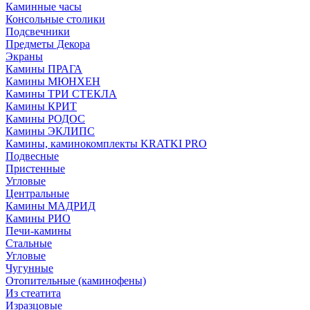
Каминные часы
Консольные столики
Подсвечники
Предметы Декора
Экраны
Камины ПРАГА
Камины МЮНХЕН
Камины ТРИ СТЕКЛА
Камины КРИТ
Камины РОДОС
Камины ЭКЛИПС
Камины, каминокомплекты KRATKI PRO
Подвесные
Пристенные
Угловые
Центральные
Камины МАДРИД
Камины РИО
Печи-камины
Стальные
Угловые
Чугунные
Отопительные (каминофены)
Из стеатита
Изразцовые