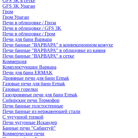
GFS 3K в сетке
GFS 3K Ураган
Гром
Гром Ураган
Печи в облицовке / Гроза
Печи в облицовке / GFS 3K
Печи в облицовке / Гром
Печи для бани Варвара
Печи банные "ВАРВАРА" в конвекционном кожухе
Печи банные "ВАРВАРА" в облицовке из камня
Печи банные "ВАРВАРА" в сетке
Коммерция
Комплектующие Варвара
Печи для бани ERMAK
Дровяные печи для бани Ermak
Газовые печи для бани Ermak
Газовые горелки
Газодровяные печи для бани Ermak
Сибирские печи Термофор
Печи банные толстостенные
Печи банные из нержавеющей стали
С чугунной топкой
Печи чугунные Искандер
Банные печи "Сабантуй"
Коммерческие печи