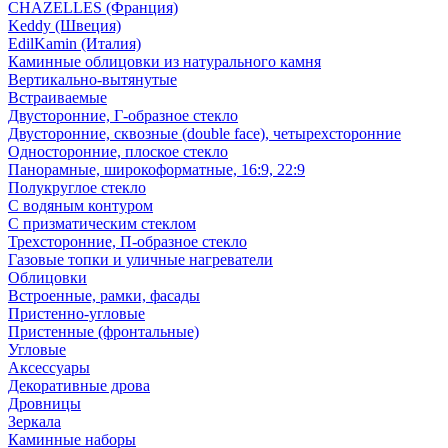
CHAZELLES (Франция)
Keddy (Швеция)
EdilKamin (Италия)
Каминные облицовки из натурального камня
Вертикально-вытянутые
Встраиваемые
Двусторонние, Г-образное стекло
Двусторонние, сквозные (double face), четырехсторонние
Односторонние, плоское стекло
Панорамные, широкоформатные, 16:9, 22:9
Полукруглое стекло
С водяным контуром
С призматическим стеклом
Трехсторонние, П-образное стекло
Газовые топки и уличные нагреватели
Облицовки
Встроенные, рамки, фасады
Пристенно-угловые
Пристенные (фронтальные)
Угловые
Аксессуары
Декоративные дрова
Дровницы
Зеркала
Каминные наборы