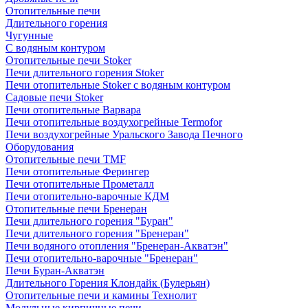
Отопительные печи
Длительного горения
Чугунные
C водяным контуром
Отопительные печи Stoker
Печи длительного горения Stoker
Печи отопительные Stoker с водяным контуром
Садовые печи Stoker
Печи отопительные Варвара
Печи отопительные воздухогрейные Termofor
Печи воздухогрейные Уральского Завода Печного
Оборудования
Отопительные печи TMF
Печи отопительные Ферингер
Печи отопительные Прометалл
Печи отопительно-варочные КДМ
Отопительные печи Бренеран
Печи длительного горения "Буран"
Печи длительного горения "Бренеран"
Печи водяного отопления "Бренеран-Акватэн"
Печи отопительно-варочные "Бренеран"
Печи Буран-Акватэн
Длительного Горения Клондайк (Булерьян)
Отопительные печи и камины Технолит
Модульные кирпичные печи