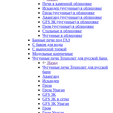
Печи в каменной облицовке
Искандер (чугунные) в облицовке
Гроза (чугунные) в облицовке
Авангард (чугунные) в облицовке
GFS ЗК (чугунные) в облицовке
Гром (чугунные) в облицовке
Стальные в облицовке
Чугунные в облицовке
Банные печи под ГАЗ
С баком для воды
С выносной топкой
Модульные кирпичные
Чугунные печи Технолит для русской бани
Назад
Чугунные печи Технолит для русской
бани
Авангард
Искандер
Гроза
Гроза Ураган
GFS 3K
GFS 3K в сетке
GFS 3K Ураган
Гром
Гром Ураган