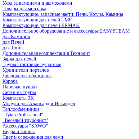
Уход за каминами и дымоходами
Товары для монтажа
Комплектующие, запасные части: Печи, Котлы, Камины
Комплектующие для печей TMF
Комплектующие для печей ERMAK
Дополнительное оборудование и аксессуары EASYSTEAM
для Каминов
для Печей
для Топок
Дополнительная комплектация Технолит
Заряд для печей
Трубы стартовые чугунные
Удлинители порталов
Дверцы для облицовок
Короба
Паровые пушки
Сетки на трубы
Комплекты ЗК
Модули для Авангард и Искандер
Теплообменники
"Tytan Professional"
"Весёлый трубочист"
Аксессуары "SAWO"
Ведра и ковшы
Свет и ограждения для ламп