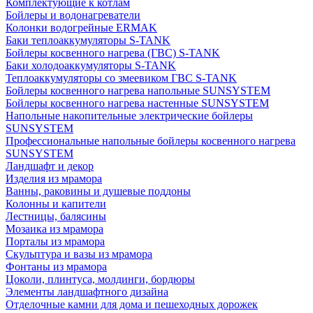
Комплектующие к котлам
Бойлеры и водонагреватели
Колонки водогрейные ERMAK
Баки теплоаккумуляторы S-TANK
Бойлеры косвенного нагрева (ГВС) S-TANK
Баки холодоаккумуляторы S-TANK
Теплоаккумуляторы со змеевиком ГВС S-TANK
Бойлеры косвенного нагрева напольные SUNSYSTEM
Бойлеры косвенного нагрева настенные SUNSYSTEM
Напольные накопительные электрические бойлеры
SUNSYSTEM
Профессиональные напольные бойлеры косвенного нагрева
SUNSYSTEM
Ландшафт и декор
Изделия из мрамора
Ванны, раковины и душевые поддоны
Колонны и капители
Лестницы, балясины
Мозаика из мрамора
Порталы из мрамора
Скульптура и вазы из мрамора
Фонтаны из мрамора
Цоколи, плинтуса, молдинги, бордюры
Элементы ландшафтного дизайна
Отделочные камни для дома и пешеходных дорожек