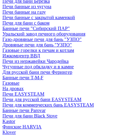
Печи для бани Березка
Печи банные из чугуна
Печи банные на газу
Печи банные с закрытой каменкой
Печи для бани с баком
Банные печи "Сибирский ПАР"
Уральский завод печного оборудования
Газо-дровяные печи для бань "УЗПО"
Дровяные печи для бань "УЗПО"
Газовые горелки к печам и котлам
Ижкомцентр ВВД
Печи из нержавейки Чародейка
Чугунные под обкладку и в камне
Для русской бани печи Ферингер
Банные печи T-M-F
Газовые
На дровах
Печи EASYSTEAM
Печи для русской бани EASYSTEAM
Печи для коммерческих бань EASYSTEAM
Банные печи Parovar
Печи для бани Black Stove
Kastor
Финские HARVIA
Klover