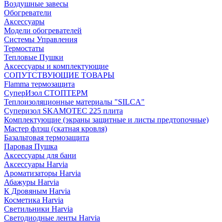
Воздушные завесы
Обогреватели
Аксессуары
Модели обогревателей
Системы Управления
Термостаты
Тепловые Пушки
Аксессуары и комплектующие
СОПУТСТВУЮЩИЕ ТОВАРЫ
Flamma термозащита
СуперИзол СТОПТЕРМ
Теплоизоляционные материалы "SILCA"
Суперизол SKAMOTEC 225 плита
Комплектующие (экраны защитные и листы предтопочные)
Мастер флэш (скатная кровля)
Базальтовая термозащита
Паровая Пушка
Аксессуары для бани
Аксессуары Harvia
Ароматизаторы Harvia
Абажуры Harvia
К Дровяным Harvia
Косметика Harvia
Светильники Harvia
Светодиодные ленты Harvia