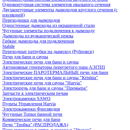
Одноконтурная система элементов овального сечения
Двухконтурные элементы дымоходов круглого сечения (с
изоляцией)
Переходники для дымоходов
Одностенные дымоходы из окрашенной стали
Чугунные элементы подключения к дымоходу
Дымоходы из вулканической пемзы
Гибкие дымоходы для подключения
Stabile
Переходные патрубки на дымоход (Рубцовск)
Печи для бани и сауны
Электрические печи для бани и сауны
Автономные генераторы перегретого пара АЭГПП
Электрические ПАРОТЕРМАЛЬНЫЕ печи для бани
Электрические печи для бани и сауны "Кristina"
Электрические печи для сауны "Harvia"
Электропечь для бани и сауны "Премьера"
Запчасти к электрическим печам
Электрокаменки SAWO
Пульты Управления Harvia
Электрокаменки Финляндия
Чугунные Топки банной печи
Коммерческие печи для бани
Печи "Тройка" (РАСПРОДАЖА)
Печи чугунные в сетке, в кожухе и "Ураган"