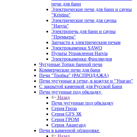
печи для бани
Электрические печи для бани и сауны
"Кristina"
Электрические печи для сауны
"Harvia"
Электропечь для бани и сауны
"Премьера"
Запчасти к электрическим печам
Электрокаменки SAWO
Пульты Управления Harvia
Электрокаменки Финляндия
Чугунные Топки банной печи
Коммерческие печи для бани
Печи "Тройка" (РАСПРОДАЖА)
Печи чугунные в сетке, в кожухе и "Ураган"
С закрытой каменкой для Русской Бани
Печи чугунные под обкладку
Назад
Печи чугунные под обкладку
Серия Гроза
Серия GFS ЗК
Серия ГРОМ
Серия Авангард
Печи в каменной облицовке
Назад