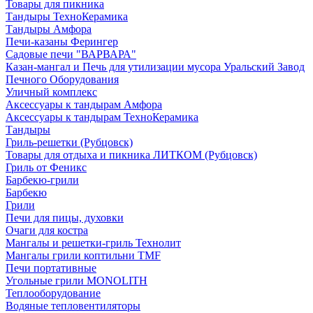
Товары для пикника
Тандыры ТехноКерамика
Тандыры Амфора
Печи-казаны Ферингер
Садовые печи "ВАРВАРА"
Казан-мангал и Печь для утилизации мусора Уральский Завод
Печного Оборудования
Уличный комплекс
Аксессуары к тандырам Амфора
Аксессуары к тандырам ТехноКерамика
Тандыры
Гриль-решетки (Рубцовск)
Товары для отдыха и пикника ЛИТКОМ (Рубцовск)
Гриль от Феникс
Барбекю-грили
Барбекю
Грили
Печи для пицы, духовки
Очаги для костра
Мангалы и решетки-гриль Технолит
Мангалы грили коптильни TMF
Печи портативные
Угольные грили MONOLITH
Теплооборудование
Водяные тепловентиляторы