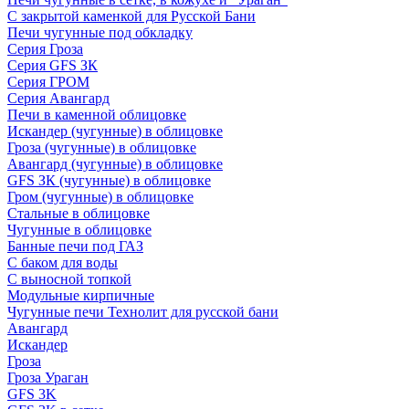
С закрытой каменкой для Русской Бани
Печи чугунные под обкладку
Серия Гроза
Серия GFS ЗК
Серия ГРОМ
Серия Авангард
Печи в каменной облицовке
Искандер (чугунные) в облицовке
Гроза (чугунные) в облицовке
Авангард (чугунные) в облицовке
GFS ЗК (чугунные) в облицовке
Гром (чугунные) в облицовке
Стальные в облицовке
Чугунные в облицовке
Банные печи под ГАЗ
С баком для воды
С выносной топкой
Модульные кирпичные
Чугунные печи Технолит для русской бани
Авангард
Искандер
Гроза
Гроза Ураган
GFS 3K