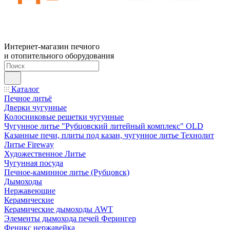
Интернет-магазин печного
и отопительного оборудования
Каталог
Печное литьё
Дверки чугунные
Колосниковые решетки чугунные
Чугунное литье "Рубцовский литейный комплекс" OLD
Казанные печи, плиты под казан, чугунное литье Технолит
Литье Fireway
Художественное Литье
Чугунная посуда
Печное-каминное литье (Рубцовск)
Дымоходы
Нержавеющие
Керамические
Керамические дымоходы AWT
Элементы дымохода печей Ферингер
Феникс нержавейка