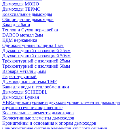
Дымоходы МОНО
Дымоходы ТЕРМО
Коаксиальные дымоходы
Общие детали дымоходов
Баки для бани
Теплов и Сухов нержавейка
DARCO металл 2мм
КДМ нержавейка
Одноконтурный толщина 1 мм
Двухконтурный с изоляцией 25мм
Двухконтурный с изоляцией 50мм
Трёхконтурный с изоляцией 25мм
Трёхконтурный с изоляцией 50мм
Варвара металл 3,5мм
Гефест чугунный
Дымоходные системы TMF
Баки для воды и теплообменники
Дымоходы SCHIEDEL
Дымоходы Вулкан
VBR:одноконтурные и двухконтурные элементы дымохода
круглого сечения окрашенные
Коаксиальные элементы дымоходов
Коллективные элементы дымоходов
Кронштейны и основания к опорам дымоходов
Одноконтурная система элементов круглого сечения