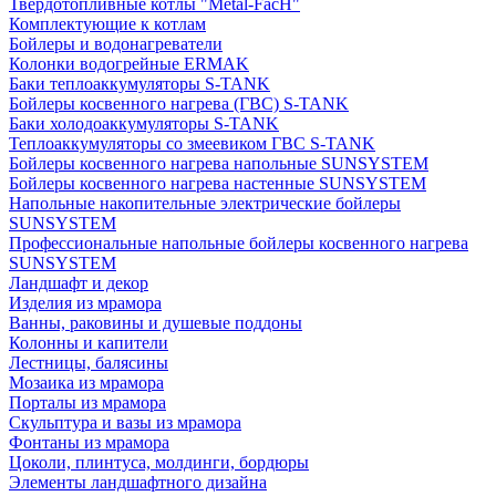
Твердотопливные котлы "Metal-FacH"
Комплектующие к котлам
Бойлеры и водонагреватели
Колонки водогрейные ERMAK
Баки теплоаккумуляторы S-TANK
Бойлеры косвенного нагрева (ГВС) S-TANK
Баки холодоаккумуляторы S-TANK
Теплоаккумуляторы со змеевиком ГВС S-TANK
Бойлеры косвенного нагрева напольные SUNSYSTEM
Бойлеры косвенного нагрева настенные SUNSYSTEM
Напольные накопительные электрические бойлеры
SUNSYSTEM
Профессиональные напольные бойлеры косвенного нагрева
SUNSYSTEM
Ландшафт и декор
Изделия из мрамора
Ванны, раковины и душевые поддоны
Колонны и капители
Лестницы, балясины
Мозаика из мрамора
Порталы из мрамора
Скульптура и вазы из мрамора
Фонтаны из мрамора
Цоколи, плинтуса, молдинги, бордюры
Элементы ландшафтного дизайна