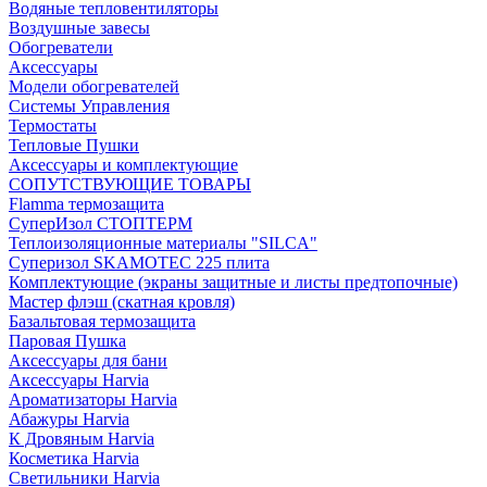
Водяные тепловентиляторы
Воздушные завесы
Обогреватели
Аксессуары
Модели обогревателей
Системы Управления
Термостаты
Тепловые Пушки
Аксессуары и комплектующие
СОПУТСТВУЮЩИЕ ТОВАРЫ
Flamma термозащита
СуперИзол СТОПТЕРМ
Теплоизоляционные материалы "SILCA"
Суперизол SKAMOTEC 225 плита
Комплектующие (экраны защитные и листы предтопочные)
Мастер флэш (скатная кровля)
Базальтовая термозащита
Паровая Пушка
Аксессуары для бани
Аксессуары Harvia
Ароматизаторы Harvia
Абажуры Harvia
К Дровяным Harvia
Косметика Harvia
Светильники Harvia