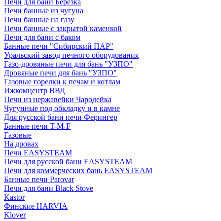
Печи для бани Березка
Печи банные из чугуна
Печи банные на газу
Печи банные с закрытой каменкой
Печи для бани с баком
Банные печи "Сибирский ПАР"
Уральский завод печного оборудования
Газо-дровяные печи для бань "УЗПО"
Дровяные печи для бань "УЗПО"
Газовые горелки к печам и котлам
Ижкомцентр ВВД
Печи из нержавейки Чародейка
Чугунные под обкладку и в камне
Для русской бани печи Ферингер
Банные печи T-M-F
Газовые
На дровах
Печи EASYSTEAM
Печи для русской бани EASYSTEAM
Печи для коммерческих бань EASYSTEAM
Банные печи Parovar
Печи для бани Black Stove
Kastor
Финские HARVIA
Klover