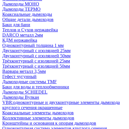
Дымоходы МОНО
Дымоходы ТЕРМО
Коаксиальные дымоходы
Общие детали дымоходов
Баки для бани
Теплов и Сухов нержавейка
DARCO металл 2мм
КДМ нержавейка
Одноконтурный толщина 1 мм
Двухконтурный с изоляцией 25мм
Двухконтурный с изоляцией 50мм
Трёхконтурный с изоляцией 25мм
Трёхконтурный с изоляцией 50мм
Варвара металл 3,5мм
Гефест чугунный
Дымоходные системы TMF
Баки для воды и теплообменники
Дымоходы SCHIEDEL
Дымоходы Вулкан
VBR:одноконтурные и двухконтурные элементы дымохода
круглого сечения окрашенные
Коаксиальные элементы дымоходов
Коллективные элементы дымоходов
Кронштейны и основания к опорам дымоходов
Одноконтурная система элементов круглого сечения