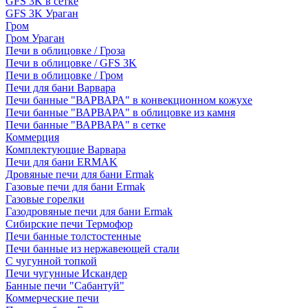
GFS 3K в сетке
GFS 3K Ураган
Гром
Гром Ураган
Печи в облицовке / Гроза
Печи в облицовке / GFS 3K
Печи в облицовке / Гром
Печи для бани Варвара
Печи банные "ВАРВАРА" в конвекционном кожухе
Печи банные "ВАРВАРА" в облицовке из камня
Печи банные "ВАРВАРА" в сетке
Коммерция
Комплектующие Варвара
Печи для бани ERMAK
Дровяные печи для бани Ermak
Газовые печи для бани Ermak
Газовые горелки
Газодровяные печи для бани Ermak
Сибирские печи Термофор
Печи банные толстостенные
Печи банные из нержавеющей стали
С чугунной топкой
Печи чугунные Искандер
Банные печи "Сабантуй"
Коммерческие печи