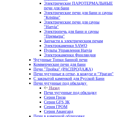
Электрические ПАРОТЕРМАЛЬНЫЕ
печи для бани
Электрические печи для бани и сауны
"Кristina"
Электрические печи для сауны
"Harvia"
Электропечь для бани и сауны
"Премьера"
Запчасти к электрическим печам
Электрокаменки SAWO
Пульты Управления Harvia
Электрокаменки Финляндия
Чугунные Топки банной печи
Коммерческие печи для бани
Печи "Тройка" (РАСПРОДАЖА)
Печи чугунные в сетке, в кожухе и "Ураган"
С закрытой каменкой для Русской Бани
Печи чугунные под обкладку
Назад
Печи чугунные под обкладку
Серия Гроза
Серия GFS ЗК
Серия ГРОМ
Серия Авангард
Печи в каменной облицовке