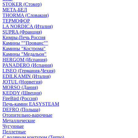
STOKER (Стокер)
МЕТА-БЕЛ
THORMA (Словакия)
ТЕРМОФОР
LA NORDICA (Италия)
SUPRA (Франция)
Кимры-Печь Россия
Камины ""Прованс""
Камины "Кострома"
Камины "Медальон"
HERGOM (Испания)
PANADERO (Испания)
LISEO (Германия-Чехия)
EDILKAMIN (Италия)
JOTUL (Норвегия)
MORSO (Дания)
KEDDY (Швеция)
FireBird (Россия)
Печь-камин EASYSTEAM
DEFRO (Польша)
Отопительно-варочные
Металлические
Чугунные
Пеллетные
С водяным контуром (Termo)