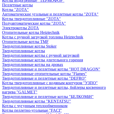
Котлы водогрейные "ТЕРМОФОР"
Пеллетные котлы
Котлы "ZOTA"
Автоматические угольные и пеллетные котлы "ZOTA"
Котлы твердотопливные "ZOTA"
Полуавтоматические котлы "ZOTA"
Электрокотлы ZOTA
Отопительные котлы Heiztechnik
Котлы с ручной загрузкой топлива Heiztechnik
Отопительные котлы TMF
Твердотопливные котлы Stoker
Твердотопливные котлы
Твердотопливные котлы с ручной загрузкой
Твердотопливные котлы длительного горения
Твердотопливные котлы на дровах
Твердотопливные и пеллетные котлы "HOT DRAGON"
Твердотопливные отопительные котлы "Flames"
Твердотопливные и пеллетные котлы "DEFRO"
Котлы твердотопливные с водяным контуром "УЗПО"
Твердотопливные и пеллетные котлы, бойлеры косвенного
нагрева "GALMET"
Твердотопливные и пеллетные котлы "БЕЛКОМiН"
Твердотопливные котлы "KENTATSU"
Котлы с чугунным теплообменником
Котлы пеллетно-угольные "FACI"