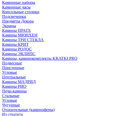
Каминные наборы
Каминные часы
Консольные столики
Подсвечники
Предметы Декора
Экраны
Камины ПРАГА
Камины МЮНХЕН
Камины ТРИ СТЕКЛА
Камины КРИТ
Камины РОДОС
Камины ЭКЛИПС
Камины, каминокомплекты KRATKI PRO
Подвесные
Пристенные
Угловые
Центральные
Камины МАДРИД
Камины РИО
Печи-камины
Стальные
Угловые
Чугунные
Отопительные (каминофены)
Из стеатита