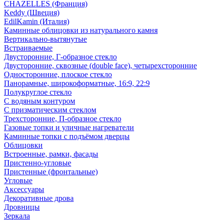
CHAZELLES (Франция)
Keddy (Швеция)
EdilKamin (Италия)
Каминные облицовки из натурального камня
Вертикально-вытянутые
Встраиваемые
Двусторонние, Г-образное стекло
Двусторонние, сквозные (double face), четырехсторонние
Односторонние, плоское стекло
Панорамные, широкоформатные, 16:9, 22:9
Полукруглое стекло
С водяным контуром
С призматическим стеклом
Трехсторонние, П-образное стекло
Газовые топки и уличные нагреватели
Каминные топки с подъёмом дверцы
Облицовки
Встроенные, рамки, фасады
Пристенно-угловые
Пристенные (фронтальные)
Угловые
Аксессуары
Декоративные дрова
Дровницы
Зеркала