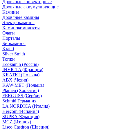
Дровяные конвекторные
Дровяные аккумулирующие
Камины
Дровяные камины
Электрокамины
Каминокомплекты
Очаги
Порталы
Биокамины
Kratki
Silver Smith
Топки
Ecokamin (Россия)
INVICTA (Франция)
KRATKI (Польша)
ABX (Чехия)
KAW-MET (Польша)
Plamen (Хорватия)
FERGUSS (Сербия)
Schmid Германия
LA NORDICA (Италия)
Hergom (Испания)
SUPRA (Франция)
MCZ (Италия)
Liseo Castiron (Швеция)