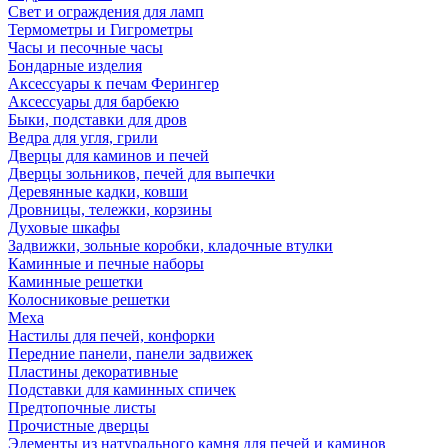
Свет и ограждения для ламп
Термометры и Гигрометры
Часы и песочные часы
Бондарные изделия
Аксессуары к печам Ферингер
Аксессуары для барбекю
Быки, подставки для дров
Ведра для угля, грили
Дверцы для каминов и печей
Дверцы зольников, печей для выпечки
Деревянные кадки, ковши
Дровницы, тележки, корзины
Духовые шкафы
Задвижки, зольные коробки, кладочные втулки
Каминные и печные наборы
Каминные решетки
Колосниковые решетки
Меха
Настилы для печей, конфорки
Передние панели, панели задвижек
Пластины декоративные
Подставки для каминных спичек
Предтопочные листы
Прочистные дверцы
Элементы из натурального камня для печей и каминов