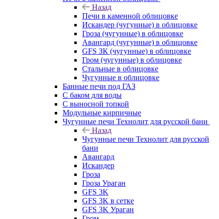
Назад
Печи в каменной облицовке
Искандер (чугунные) в облицовке
Гроза (чугунные) в облицовке
Авангард (чугунные) в облицовке
GFS ЗК (чугунные) в облицовке
Гром (чугунные) в облицовке
Стальные в облицовке
Чугунные в облицовке
Банные печи под ГАЗ
С баком для воды
С выносной топкой
Модульные кирпичные
Чугунные печи Технолит для русской бани
Назад
Чугунные печи Технолит для русской
бани
Авангард
Искандер
Гроза
Гроза Ураган
GFS 3K
GFS 3K в сетке
GFS 3K Ураган
Гром