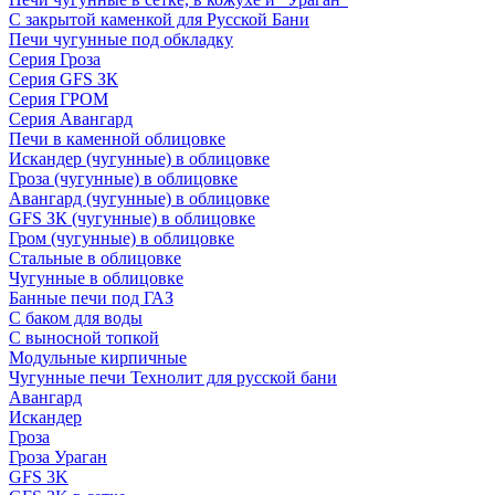
С закрытой каменкой для Русской Бани
Печи чугунные под обкладку
Серия Гроза
Серия GFS ЗК
Серия ГРОМ
Серия Авангард
Печи в каменной облицовке
Искандер (чугунные) в облицовке
Гроза (чугунные) в облицовке
Авангард (чугунные) в облицовке
GFS ЗК (чугунные) в облицовке
Гром (чугунные) в облицовке
Стальные в облицовке
Чугунные в облицовке
Банные печи под ГАЗ
С баком для воды
С выносной топкой
Модульные кирпичные
Чугунные печи Технолит для русской бани
Авангард
Искандер
Гроза
Гроза Ураган
GFS 3K