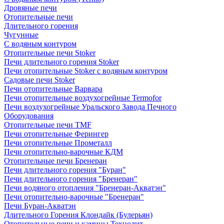
Дровяные печи
Отопительные печи
Длительного горения
Чугунные
C водяным контуром
Отопительные печи Stoker
Печи длительного горения Stoker
Печи отопительные Stoker с водяным контуром
Садовые печи Stoker
Печи отопительные Варвара
Печи отопительные воздухогрейные Termofor
Печи воздухогрейные Уральского Завода Печного
Оборудования
Отопительные печи TMF
Печи отопительные Ферингер
Печи отопительные Прометалл
Печи отопительно-варочные КДМ
Отопительные печи Бренеран
Печи длительного горения "Буран"
Печи длительного горения "Бренеран"
Печи водяного отопления "Бренеран-Акватэн"
Печи отопительно-варочные "Бренеран"
Печи Буран-Акватэн
Длительного Горения Клондайк (Булерьян)
Отопительные печи и камины Технолит