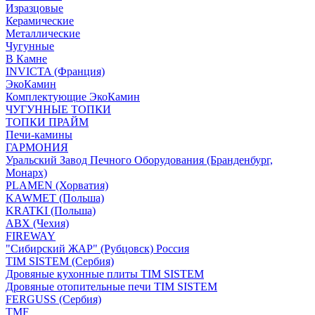
Изразцовые
Керамические
Металлические
Чугунные
В Камне
INVICTA (Франция)
ЭкоКамин
Комплектующие ЭкоКамин
ЧУГУННЫЕ ТОПКИ
ТОПКИ ПРАЙМ
Печи-камины
ГАРМОНИЯ
Уральский Завод Печного Оборудования (Бранденбург,
Монарх)
PLAMEN (Хорватия)
KAWMET (Польша)
KRATKI (Польша)
ABX (Чехия)
FIREWAY
"Сибирский ЖАР" (Рубцовск) Россия
TIM SISTEM (Сербия)
Дровяные кухонные плиты TIM SISTEM
Дровяные отопительные печи TIM SISTEM
FERGUSS (Сербия)
TMF