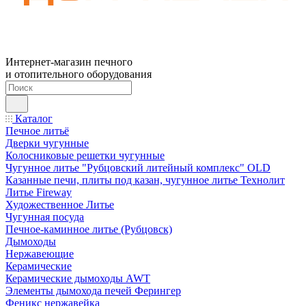
Интернет-магазин печного
и отопительного оборудования
Каталог
Печное литьё
Дверки чугунные
Колосниковые решетки чугунные
Чугунное литье "Рубцовский литейный комплекс" OLD
Казанные печи, плиты под казан, чугунное литье Технолит
Литье Fireway
Художественное Литье
Чугунная посуда
Печное-каминное литье (Рубцовск)
Дымоходы
Нержавеющие
Керамические
Керамические дымоходы AWT
Элементы дымохода печей Ферингер
Феникс нержавейка