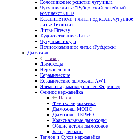
Колосниковые решетки чугунные
Чугунное литье "Рубцовский литейный
комплекс" OLD
Казанные печи, плиты под казан, чугунное
литье Технолит
Литье Fireway
Художественное Литье
Чугунная посуда
Печное-каминное литье (Рубцовск)
Дымоходы
Назад
Дымоходы
Нержавеющие
Керамические
Керамические дымоходы AWT
Элементы дымохода печей Ферингер
Феникс нержавейка
Назад
Феникс нержавейка
Дымоходы МОНО
Дымоходы ТЕРМО
Коаксиальные дымоходы
Общие детали дымоходов
Баки для бани
Теплов и Сухов нержавейка