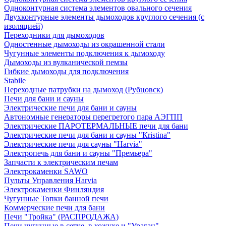
Одноконтурная система элементов овального сечения
Двухконтурные элементы дымоходов круглого сечения (с
изоляцией)
Переходники для дымоходов
Одностенные дымоходы из окрашенной стали
Чугунные элементы подключения к дымоходу
Дымоходы из вулканической пемзы
Гибкие дымоходы для подключения
Stabile
Переходные патрубки на дымоход (Рубцовск)
Печи для бани и сауны
Электрические печи для бани и сауны
Автономные генераторы перегретого пара АЭГПП
Электрические ПАРОТЕРМАЛЬНЫЕ печи для бани
Электрические печи для бани и сауны "Кristina"
Электрические печи для сауны "Harvia"
Электропечь для бани и сауны "Премьера"
Запчасти к электрическим печам
Электрокаменки SAWO
Пульты Управления Harvia
Электрокаменки Финляндия
Чугунные Топки банной печи
Коммерческие печи для бани
Печи "Тройка" (РАСПРОДАЖА)
Печи чугунные в сетке, в кожухе и "Ураган"