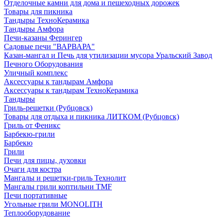
Отделочные камни для дома и пешеходных дорожек
Товары для пикника
Тандыры ТехноКерамика
Тандыры Амфора
Печи-казаны Ферингер
Садовые печи "ВАРВАРА"
Казан-мангал и Печь для утилизации мусора Уральский Завод
Печного Оборудования
Уличный комплекс
Аксессуары к тандырам Амфора
Аксессуары к тандырам ТехноКерамика
Тандыры
Гриль-решетки (Рубцовск)
Товары для отдыха и пикника ЛИТКОМ (Рубцовск)
Гриль от Феникс
Барбекю-грили
Барбекю
Грили
Печи для пицы, духовки
Очаги для костра
Мангалы и решетки-гриль Технолит
Мангалы грили коптильни TMF
Печи портативные
Угольные грили MONOLITH
Теплооборудование