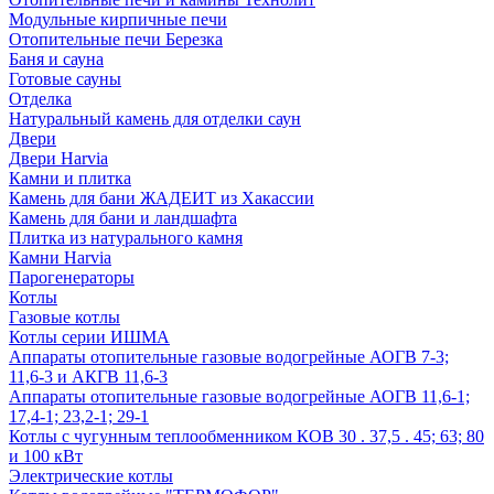
Модульные кирпичные печи
Отопительные печи Березка
Баня и сауна
Готовые сауны
Отделка
Натуральный камень для отделки саун
Двери
Двери Harvia
Камни и плитка
Камень для бани ЖАДЕИТ из Хакассии
Камень для бани и ландшафта
Плитка из натурального камня
Камни Harvia
Парогенераторы
Котлы
Газовые котлы
Котлы серии ИШМА
Аппараты отопительные газовые водогрейные АОГВ 7-3;
11,6-3 и АКГВ 11,6-3
Аппараты отопительные газовые водогрейные АОГВ 11,6-1;
17,4-1; 23,2-1; 29-1
Котлы с чугунным теплообменником КОВ 30 . 37,5 . 45; 63; 80
и 100 кВт
Электрические котлы