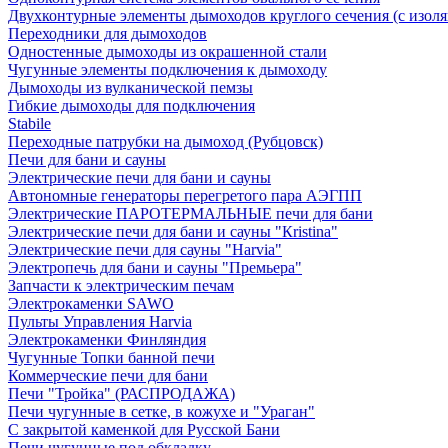
Двухконтурные элементы дымоходов круглого сечения (с изол
Переходники для дымоходов
Одностенные дымоходы из окрашенной стали
Чугунные элементы подключения к дымоходу
Дымоходы из вулканической пемзы
Гибкие дымоходы для подключения
Stabile
Переходные патрубки на дымоход (Рубцовск)
Печи для бани и сауны
Электрические печи для бани и сауны
Автономные генераторы перегретого пара АЭГПП
Электрические ПАРОТЕРМАЛЬНЫЕ печи для бани
Электрические печи для бани и сауны "Кristina"
Электрические печи для сауны "Harvia"
Электропечь для бани и сауны "Премьера"
Запчасти к электрическим печам
Электрокаменки SAWO
Пульты Управления Harvia
Электрокаменки Финляндия
Чугунные Топки банной печи
Коммерческие печи для бани
Печи "Тройка" (РАСПРОДАЖА)
Печи чугунные в сетке, в кожухе и "Ураган"
С закрытой каменкой для Русской Бани
Печи чугунные под обкладку