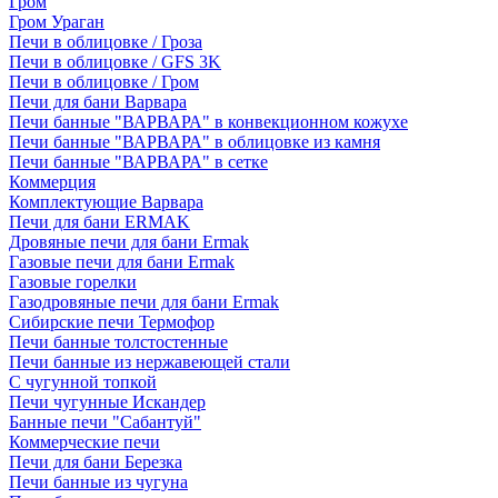
Гром
Гром Ураган
Печи в облицовке / Гроза
Печи в облицовке / GFS 3K
Печи в облицовке / Гром
Печи для бани Варвара
Печи банные "ВАРВАРА" в конвекционном кожухе
Печи банные "ВАРВАРА" в облицовке из камня
Печи банные "ВАРВАРА" в сетке
Коммерция
Комплектующие Варвара
Печи для бани ERMAK
Дровяные печи для бани Ermak
Газовые печи для бани Ermak
Газовые горелки
Газодровяные печи для бани Ermak
Сибирские печи Термофор
Печи банные толстостенные
Печи банные из нержавеющей стали
С чугунной топкой
Печи чугунные Искандер
Банные печи "Сабантуй"
Коммерческие печи
Печи для бани Березка
Печи банные из чугуна