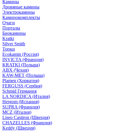
Камины
Дровяные камины
Электрокамины
Каминокомплекты
Очаги
Порталы
Биокамины
Kratki
Silver Smith
Топки
Ecokamin (Россия)
INVICTA (Франция)
KRATKI (Польша)
ABX (Чехия)
KAW-MET (Польша)
Plamen (Хорватия)
FERGUSS (Сербия)
Schmid Германия
LA NORDICA (Италия)
Hergom (Испания)
SUPRA (Франция)
MCZ (Италия)
Liseo Castiron (Швеция)
CHAZELLES (Франция)
Keddy (Швеция)