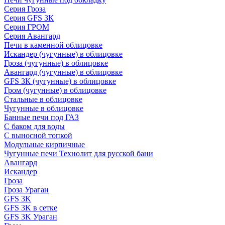
Серия Гроза
Серия GFS ЗК
Серия ГРОМ
Серия Авангард
Печи в каменной облицовке
Искандер (чугунные) в облицовке
Гроза (чугунные) в облицовке
Авангард (чугунные) в облицовке
GFS ЗК (чугунные) в облицовке
Гром (чугунные) в облицовке
Стальные в облицовке
Чугунные в облицовке
Банные печи под ГАЗ
С баком для воды
С выносной топкой
Модульные кирпичные
Чугунные печи Технолит для русской бани
Авангард
Искандер
Гроза
Гроза Ураган
GFS 3K
GFS 3K в сетке
GFS 3K Ураган