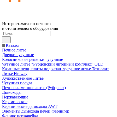
Интернет-магазин печного
и отопительного оборудования
Каталог
Печное литьё
Дверки чугунные
Колосниковые решетки чугунные
Чугунное литье "Рубцовский литейный комплекс" OLD
Казанные печи, плиты под казан, чугунное литье Технолит
Литье Fireway
Художественное Литье
Чугунная посуда
Печное-каминное литье (Рубцовск)
Дымоходы
Нержавеющие
Керамические
Керамические дымоходы AWT
Элементы дымохода печей Ферингер
Феникс нержавейка