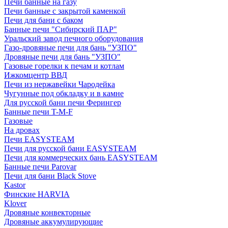
Печи банные на газу
Печи банные с закрытой каменкой
Печи для бани с баком
Банные печи "Сибирский ПАР"
Уральский завод печного оборудования
Газо-дровяные печи для бань "УЗПО"
Дровяные печи для бань "УЗПО"
Газовые горелки к печам и котлам
Ижкомцентр ВВД
Печи из нержавейки Чародейка
Чугунные под обкладку и в камне
Для русской бани печи Ферингер
Банные печи T-M-F
Газовые
На дровах
Печи EASYSTEAM
Печи для русской бани EASYSTEAM
Печи для коммерческих бань EASYSTEAM
Банные печи Parovar
Печи для бани Black Stove
Kastor
Финские HARVIA
Klover
Дровяные конвекторные
Дровяные аккумулирующие